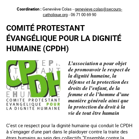
Aller
Coordination :
Geneviève Colas -
genevieve.colas@secours-
au
catholique.org
- 06 71 00 69 90
contenu
principal
COMITÉ PROTESTANT
ÉVANGÉLIQUE POUR LA DIGNITÉ
HUMAINE (CPDH)
L’association a pour objet
de promouvoir le respect de
la dignité humaine, la
défense et la protection des
droits de l’enfant, de la
femme et de l’homme d’une
manière générale ainsi que
la protection du droit à la
vie de tout être humain
C'est ce respect pour la dignité humaine qui conduit le CPDH
à s'engager d'une part dans le plaidoyer contre la traite des
êtres humains au sein des collectifs "Ensemble contre la