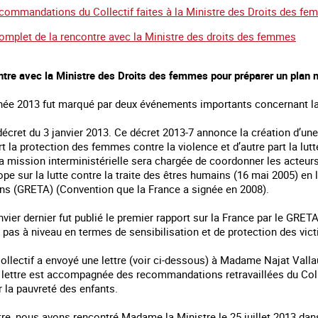
commandations du Collectif faites à la Ministre des Droits des f
mplet de la rencontre avec la Ministre des droits des femmes
tre avec la Ministre des Droits des femmes pour préparer un plan nat
nnée 2013 fut marqué par deux événements importants concernant la l
décret du 3 janvier 2013. Ce décret 2013-7 annonce la création d’u
rt la protection des femmes contre la violence et d’autre part la lut
a mission interministérielle sera chargée de coordonner les acteurs 
ope sur la lutte contre la traite des êtres humains (16 mai 2005) en l
ns (GRETA) (Convention que la France a signée en 2008).
anvier dernier fut publié le premier rapport sur la France par le GRE
t pas à niveau en termes de sensibilisation et de protection des vic
Collectif a envoyé une lettre (voir ci-dessous) à Madame Najat Vall
e lettre est accompagnée des recommandations retravaillées du Colle
 la pauvreté des enfants.
ttre, nous avons rencontré Madame la Ministre le 25 juillet 2013 dan