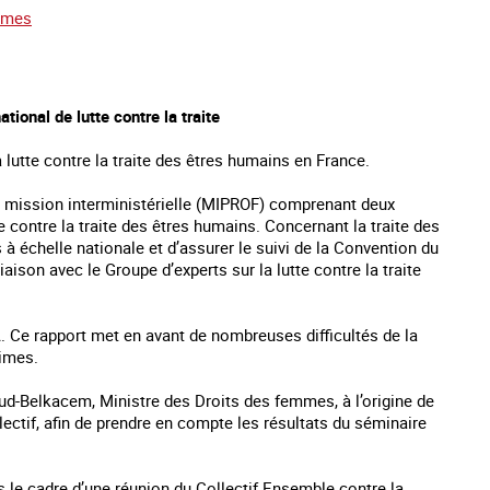
emmes
ional de lutte contre la traite
utte contre la traite des êtres humains en France.
ne mission interministérielle (MIPROF) comprenant deux
te contre la traite des êtres humains. Concernant la traite des
à échelle nationale et d’assurer le suivi de la Convention du
iaison avec le Groupe d’experts sur la lutte contre la traite
TA. Ce rapport met en avant de nombreuses difficultés de la
times.
aud-Belkacem, Ministre des Droits des femmes, à l’origine de
ctif, afin de prendre en compte les résultats du séminaire
s le cadre d’une réunion du Collectif Ensemble contre la