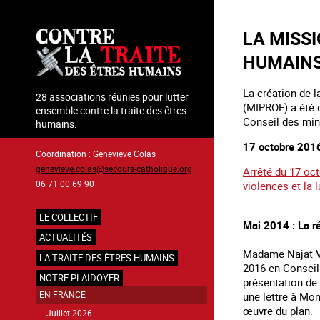
Aller
au
LA MISSI
contenu
principal
HUMAINS
La création de l
28 associations réunies pour lutter
(MIPROF) a été d
ensemble contre la traite des êtres
Conseil des mini
humains.
17 octobre 201
Coordination : Geneviève Colas
genevieve.colas@secours-catholique.org
Arrêté du 17 oct
06 71 00 69 90
violences et la 
LE COLLECTIF
Mai 2014 : La ré
Navigation
ACTUALITÉS
principale
Madame Najat Va
LA TRAITE DES ÊTRES HUMAINS
2016 en Conseil 
NOTRE PLAIDOYER
présentation de 
une lettre à Mon
EN FRANCE
œuvre du plan.
Juillet 2026