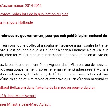
 d'action nation 2014-2016
eviève Colas lors de la publication du plan
ur François Hollande
 relances au gouvernement, pour que soit publié le plan national de l
réunions, où le Collectif a souligné l’urgence à agir contre la traite,
vre. C’est pour cela que la Collectif a écrit à Madame Najat Valla
lt, Premier Ministre pour leur demander la rapide mise en œuvre du
es, la publication et l’entrée en vigueur dudit Plan ont été de nouve
 nouveau gouvernement (après le remaniement) adressées à Monsieur 
its des femmes, de l’Intérieur, de l’Éducation nationale, et des Affai
’une mise en œuvre rapide et effective du Plan d’action national co
allaud-Belkacem dans l'attente de la mise en oeuvre du plan
tif à Jean-Marc Ayrault
ier Ministre Jean-Marc Ayrault