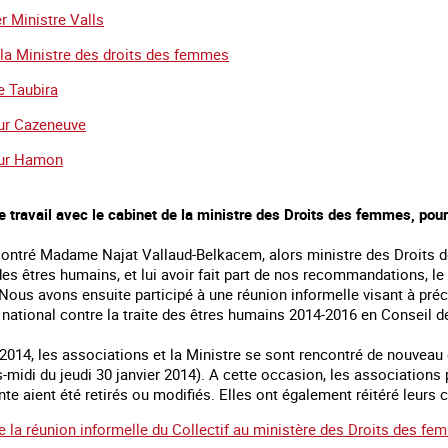
r Ministre Valls
 la Ministre des droits des femmes
e Taubira
ur Cazeneuve
eur Hamon
e travail avec le cabinet de la ministre des Droits des femmes, pour
contré Madame Najat Vallaud-Belkacem, alors ministre des Droits d
 des êtres humains, et lui avoir fait part de nos recommandations, le 
. Nous avons ensuite participé à une réunion informelle visant à pr
 national contre la traite des êtres humains 2014-2016 en Conseil d
r 2014, les associations et la Ministre se sont rencontré de nouveau 
s-midi du jeudi 30 janvier 2014). A cette occasion, les association
te aient été retirés ou modifiés. Elles ont également réitéré leurs 
 la réunion informelle du Collectif au ministère des Droits des f