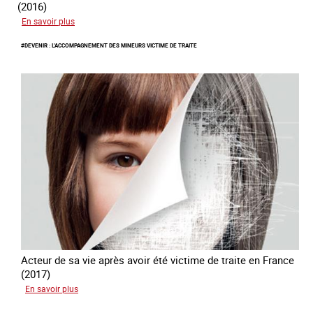
(2016)
sur
En savoir plus
#Invisibles
#DEVENIR : L'ACCOMPAGNEMENT DES MINEURS VICTIME DE TRAITE
:
Traite
des
mineurs
en
France
Acteur de sa vie après avoir été victime de traite en France
(2017)
sur
En savoir plus
#Devenir