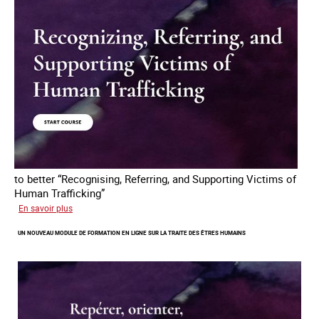
to better “Recognising, Referring, and Supporting Victims of
Human Trafficking”
sur
En savoir plus
A
UN NOUVEAU MODULE DE FORMATION EN LIGNE SUR LA TRAITE DES ÊTRES HUMAINS
new
online
training
module
on
human