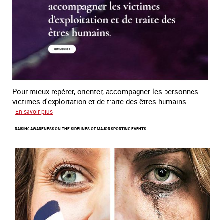
trafficking
Pour mieux repérer, orienter, accompagner les personnes
victimes d'exploitation et de traite des êtres humains
sur
En savoir plus
Un
RAISING AWARENESS ON THE SIDELINES OF MAJOR SPORTING EVENTS
nouveau
module
de
formation
en
ligne
sur
la
traite
des