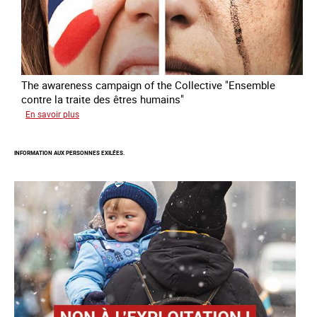
êtres
humains
The awareness campaign of the Collective "Ensemble
contre la traite des êtres humains"
sur
En savoir plus
Raising
awareness
INFORMATION AUX PERSONNES EXILÉES.
on
the
sidelines
of
major
sporting
events