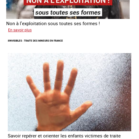
Non à l'exploitation sous toutes ses formes !
sur
En savoir plus
Information
#INVISIBLES : TRAITE DES MINEURS EN FRANCE
aux
personnes
exilées.
Savoir repérer et orienter les enfants victimes de traite