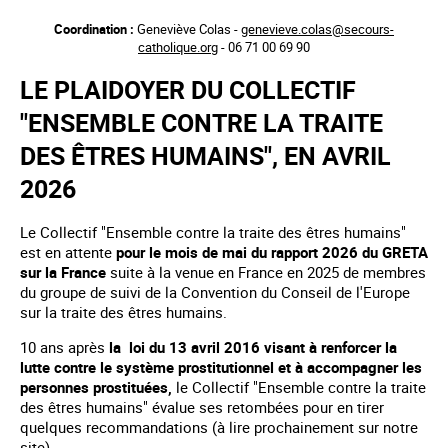
Aller
Coordination :
Geneviève Colas -
genevieve.colas@secours-
au
catholique.org
- 06 71 00 69 90
contenu
principal
LE PLAIDOYER DU COLLECTIF
"ENSEMBLE CONTRE LA TRAITE
DES ÊTRES HUMAINS", EN AVRIL
2026
Le Collectif "Ensemble contre la traite des êtres humains"
est en attente
pour le mois de mai du rapport 2026 du GRETA
sur la France
suite à la venue en France en 2025 de membres
du groupe de suivi de la Convention du Conseil de l'Europe
sur la traite des êtres humains.
10 ans après
la loi du 13 avril 2016 visant à renforcer la
lutte contre le système prostitutionnel et à accompagner les
personnes prostituées,
le Collectif "Ensemble contre la traite
des êtres humains" évalue ses retombées pour en tirer
quelques recommandations (à lire prochainement sur notre
site).