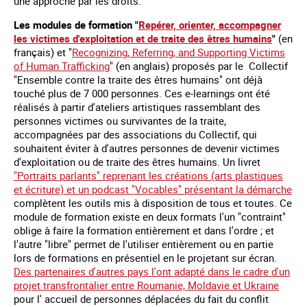
une approche par les droits.
Les modules de formation "
Repérer, orienter, accompagner
les victimes d'exploitation et de traite des êtres humains
"
(en
français) et "
Recognizing, Referring, and Supporting Victims
of Human Trafficking
" (en anglais) proposés par le Collectif
"Ensemble contre la traite des êtres humains" ont déjà
touché plus de 7 000 personnes. Ces e-learnings ont été
réalisés à partir d'ateliers artistiques rassemblant des
personnes victimes ou survivantes de la traite,
accompagnées par des associations du Collectif, qui
souhaitent éviter à d'autres personnes de devenir victimes
d'exploitation ou de traite des êtres humains. Un livret
"Portraits parlants" reprenant les créations (arts plastiques
et écriture) et un podcast "Vocables" présentant la démarche
complètent les outils mis à disposition de tous et toutes. Ce
module de formation existe en deux formats l'un "contraint"
oblige à faire la formation entièrement et dans l'ordre ; et
l'autre "libre" permet de l'utiliser entièrement ou en partie
lors de formations en présentiel en le projetant sur écran.
Des partenaires d'autres pays l'ont adapté dans le cadre d'un
projet transfrontalier entre Roumanie, Moldavie et Ukraine
pour l' accueil de personnes déplacées du fait du conflit