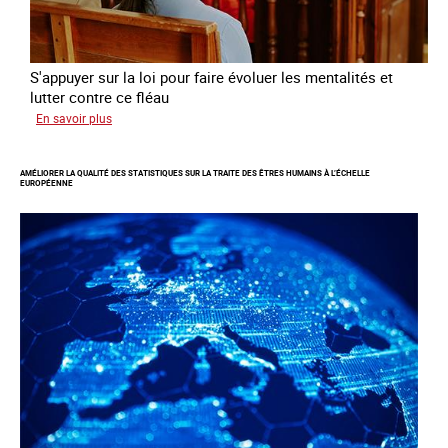
S'appuyer sur la loi pour faire évoluer les mentalités et
lutter contre ce fléau
sur
En savoir plus
Responsabiliser
les
AMÉLIORER LA QUALITÉ DES STATISTIQUES SUR LA TRAITE DES ÊTRES HUMAINS À L’ÉCHELLE
clients
EUROPÉENNE
de
la
traite
à
des
fins
d’exploitation
sexuelle