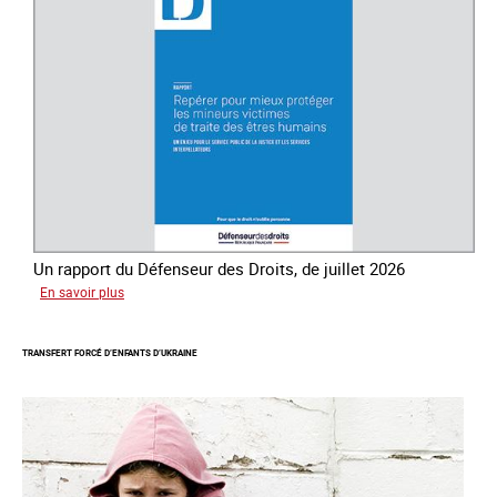
la
traite
des
êtres
humains
Un rapport du Défenseur des Droits, de juillet 2026
sur
En savoir plus
Mieux
protéger
TRANSFERT FORCÉ D’ENFANTS D’UKRAINE
les
mineurs
victimes
de
traite
des
êtres