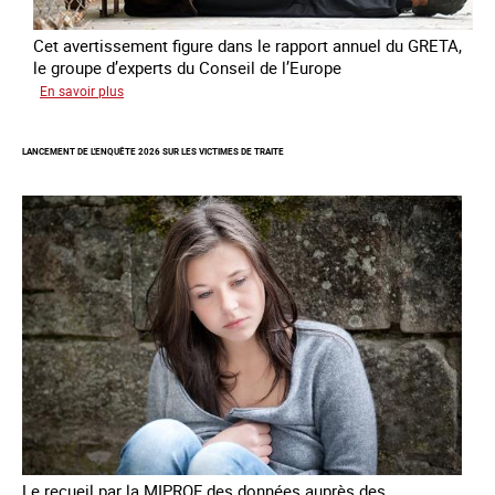
Cet avertissement figure dans le rapport annuel du GRETA,
le groupe d’experts du Conseil de l’Europe
sur
En savoir plus
Augmentation
des
LANCEMENT DE L'ENQUÊTE 2026 SUR LES VICTIMES DE TRAITE
cas
de
traite
à
des
fins
de
criminalité
forcée
en
Europe
Le recueil par la MIPROF des données auprès des