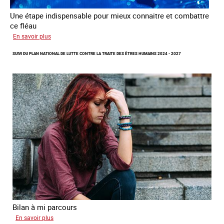
Une étape indispensable pour mieux connaitre et combattre
ce fléau
sur
En savoir plus
Améliorer
SUIVI DU PLAN NATIONAL DE LUTTE CONTRE LA TRAITE DES ÊTRES HUMAINS 2024 - 2027
la
qualité
des
statistiques
sur
la
traite
des
êtres
humains
à
l’échelle
européenne
Bilan à mi parcours
sur
En savoir plus