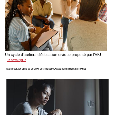
la
France
Un cycle d’ateliers d’éducation civique proposé par l’AFJ
sur
En savoir plus
Etre
LES NOUVEAUX DÉFIS DU COMBAT CONTRE L’ESCLAVAGE DOMESTIQUE EN FRANCE
femme
étrangère
victime
de
traite
et
citoyenne