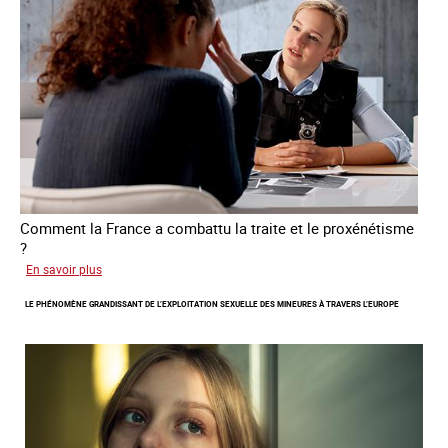
des
personnes
victimes
de
traite
Comment la France a combattu la traite et le proxénétisme
?
sur
En savoir plus
Le
LE PHÉNOMÈNE GRANDISSANT DE L’EXPLOITATION SEXUELLE DES MINEURES À TRAVERS L’EUROPE
regard
de
l'OCRTEH
sur
l'exploitation
sexuelle
en
France