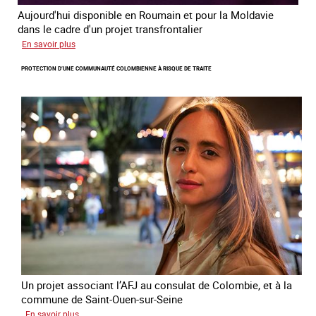
Aujourd'hui disponible en Roumain et pour la Moldavie
dans le cadre d'un projet transfrontalier
sur
En savoir plus
Le
PROTECTION D’UNE COMMUNAUTÉ COLOMBIENNE À RISQUE DE TRAITE
module
de
formation
en
ligne
sur
la
traite
et
le
conflit
en
Ukraine
Un projet associant l’AFJ au consulat de Colombie, et à la
commune de Saint-Ouen-sur-Seine
sur
En savoir plus