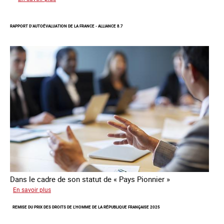
Protection
d’une
RAPPORT D’AUTOÉVALUATION DE LA FRANCE - ALLIANCE 8.7
communauté
colombienne
à
risque
de
traite
Dans le cadre de son statut de « Pays Pionnier »
sur
En savoir plus
Rapport
REMISE DU PRIX DES DROITS DE L’HOMME DE LA RÉPUBLIQUE FRANÇAISE 2025
d’autoévaluation
de