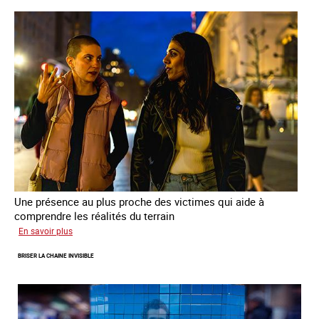
parcours
de
sortie
de
la
prostitution
Une présence au plus proche des victimes qui aide à
comprendre les réalités du terrain
sur
En savoir plus
Les
BRISER LA CHAINE INVISIBLE
rôles
fondamentaux
de
l’aller-
vers