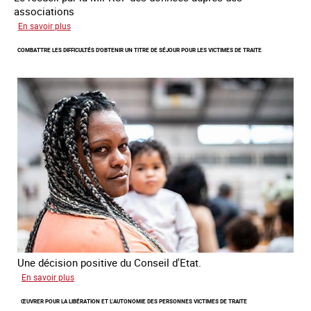
associations
sur
En savoir plus
Lancement
COMBATTRE LES DIFFICULTÉS D'OBTENIR UN TITRE DE SÉJOUR POUR LES VICTIMES DE TRAITE
de
l'enquête
2026
sur
les
victimes
de
traite
Une décision positive du Conseil d'Etat.
sur
En savoir plus
Combattre
ŒUVRER POUR LA LIBÉRATION ET L’AUTONOMIE DES PERSONNES VICTIMES DE TRAITE
les