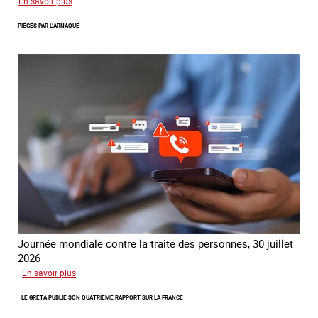
sur
En savoir plus
Le
PIÉGÉS PAR L’ARNAQUE
réseau
mondial
contre
la
traite
COATNET
Journée mondiale contre la traite des personnes, 30 juillet
2026
sur
En savoir plus
Piégés
LE GRETA PUBLIE SON QUATRIÈME RAPPORT SUR LA FRANCE
par
l’arnaque