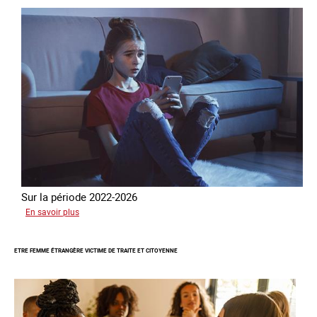
Sur la période 2022-2026
sur
En savoir plus
Le
GRETA
ETRE FEMME ÉTRANGÈRE VICTIME DE TRAITE ET CITOYENNE
publie
son
quatrième
rapport
sur