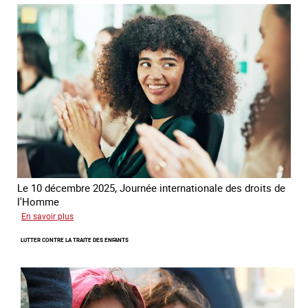
la
France
-
Alliance
8.7
Le 10 décembre 2025, Journée internationale des droits de
l'Homme
sur
En savoir plus
Remise
LUTTER CONTRE LA TRAITE DES ENFANTS
du
Prix
des
droits
de