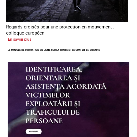
Regards croisés pour une protection en mouvement :
colloque européen
sur
En savoir plus
Errance
LE MODULE DE FORMATION EN LIGNE SUR LA TRAITE ET LE CONFLIT EN UKRAINE
des
mineur·es
victimes
de
traite
des
êtres
humains
en
Europe