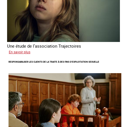
en
2025
Une étude de l’association Trajectoires
sur
En savoir plus
Le
RESPONSABILISER LES CLIENTS DE LA TRAITE À DES FINS D’EXPLOITATION SEXUELLE
phénomène
grandissant
de
l’exploitation
sexuelle
des
mineures
à
travers
l’Europe