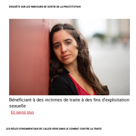
Suivi
ENQUÊTE SUR LES PARCOURS DE SORTIE DE LA PROSTITUTION
du
Plan
national
de
lutte
contre
la
traite
des
êtres
humains
2024
-
2027
Bénéficiant à des victimes de traite à des fins d'exploitation
sexuelle
sur
En savoir plus
Enquête
sur
LES RÔLES FONDAMENTAUX DE L’ALLER-VERS DANS LE COMBAT CONTRE LA TRAITE
les