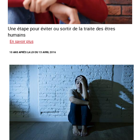
Une étape pour éviter ou sortir de la traite des êtres
humains
sur
En savoir plus
Recréer
10 ANS APRÈS LA LOI DU 13 AVRIL 2016
du
lien
avec
des
jeunes
en
errance