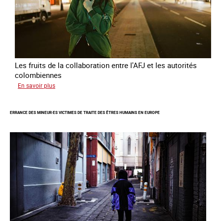
Les fruits de la collaboration entre l'AFJ et les autorités
colombiennes
sur
En savoir plus
Combattre
la
ERRANCE DES MINEUR·ES VICTIMES DE TRAITE DES ÊTRES HUMAINS EN EUROPE
traite
en
partenariat
avec
la
Colombie