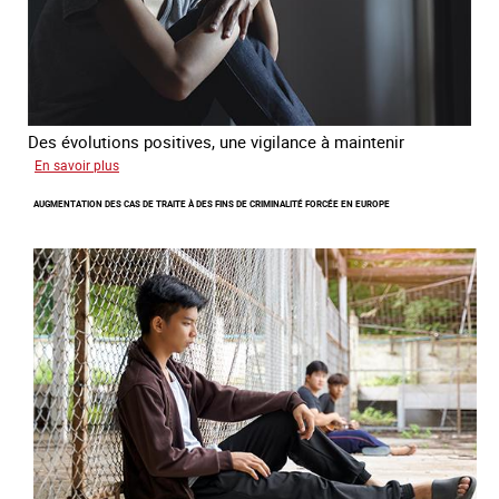
Des évolutions positives, une vigilance à maintenir
sur
En savoir plus
Les
AUGMENTATION DES CAS DE TRAITE À DES FINS DE CRIMINALITÉ FORCÉE EN EUROPE
nouveaux
défis
du
combat
contre
l’esclavage
domestique
en
France