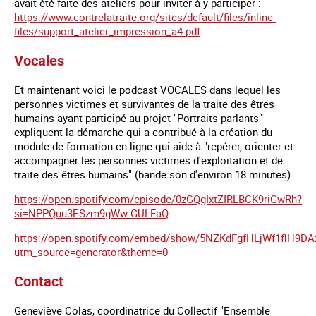
avait été faite des ateliers pour inviter à y participer :
https://www.contrelatraite.org/sites/default/files/inline-
files/support_atelier_impression_a4.pdf
Vocales
Et maintenant voici le podcast VOCALES dans lequel les
personnes victimes et survivantes de la traite des êtres
humains ayant participé au projet "Portraits parlants"
expliquent la démarche qui a contribué à la création du
module de formation en ligne qui aide à "repérer, orienter et
accompagner les personnes victimes d'exploitation et de
traite des êtres humains" (bande son d'environ 18 minutes)
https://open.spotify.com/episode/0zGQgIxtZIRLBCK9riGwRh?
si=NPPQuu3ESzm9gWw-GULFaQ
https://open.spotify.com/embed/show/5NZKdFgfHLjWf1flH9DA
utm_source=generator&theme=0
Contact
Geneviève Colas, coordinatrice du Collectif "Ensemble