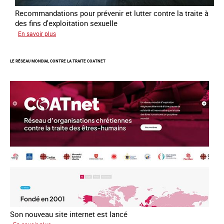
Recommandations pour prévenir et lutter contre la traite à
des fins d'exploitation sexuelle
sur
En savoir plus
10
ans
LE RÉSEAU MONDIAL CONTRE LA TRAITE COATNET
après
la
loi
du
13
avril
2016
Son nouveau site internet est lancé