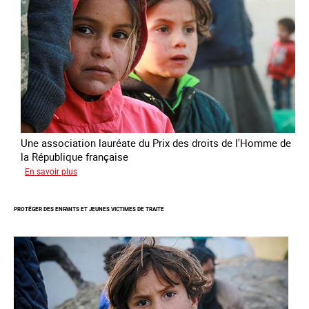
l’Homme
de
la
République
française
2025
Une association lauréate du Prix des droits de l'Homme de
la République française
sur
En savoir plus
Lutter
contre
PROTÉGER DES ENFANTS ET JEUNES VICTIMES DE TRAITE
la
traite
des
enfants