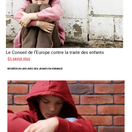
humains
Le Conseil de l’Europe contre la traite des enfants
sur
En savoir plus
Transfert
RECRÉER DU LIEN AVEC DES JEUNES EN ERRANCE
forcé
d’enfants
d’Ukraine