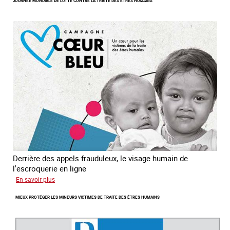
JOURNÉE MONDIALE DE LUTTE CONTRE LA TRAITE DES ÊTRES HUMAINS
des
enfants
en
Asie
du
sud
est
Derrière des appels frauduleux, le visage humain de
l'escroquerie en ligne
sur
En savoir plus
Journée
MIEUX PROTÉGER LES MINEURS VICTIMES DE TRAITE DES ÊTRES HUMAINS
mondiale
de
lutte
contre