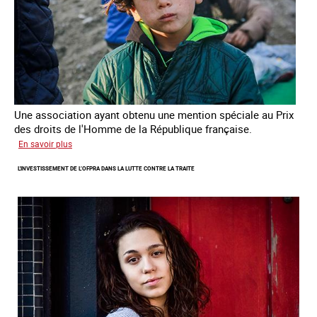
Une association ayant obtenu une mention spéciale au Prix
des droits de l'Homme de la République française.
sur
En savoir plus
Protéger
L'INVESTISSEMENT DE L’OFPRA DANS LA LUTTE CONTRE LA TRAITE
des
enfants
et
jeunes
victimes
de
traite