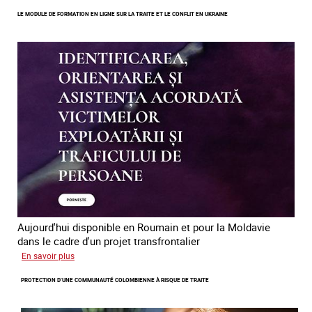
Errance
LE MODULE DE FORMATION EN LIGNE SUR LA TRAITE ET LE CONFLIT EN UKRAINE
des
mineur·es
victimes
de
traite
des
êtres
humains
en
Europe
Aujourd'hui disponible en Roumain et pour la Moldavie
dans le cadre d'un projet transfrontalier
sur
En savoir plus
Le
PROTECTION D’UNE COMMUNAUTÉ COLOMBIENNE À RISQUE DE TRAITE
module
de
formation