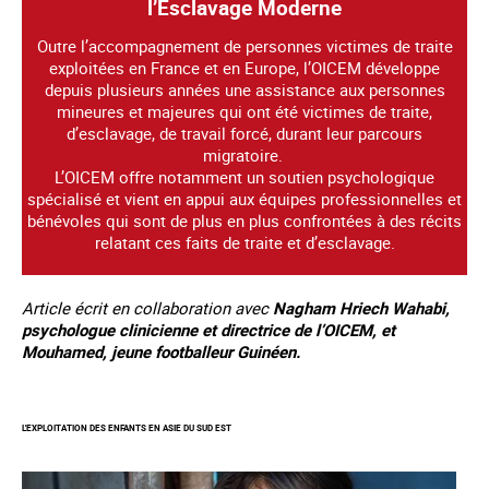
l’Esclavage Moderne
Outre l’accompagnement de personnes victimes de traite
exploitées en France et en Europe, l’OICEM développe
depuis plusieurs années une assistance aux personnes
mineures et majeures qui ont été victimes de traite,
d’esclavage, de travail forcé, durant leur parcours
migratoire.
L’OICEM offre notamment un soutien psychologique
spécialisé et vient en appui aux équipes professionnelles et
bénévoles qui sont de plus en plus confrontées à des récits
relatant ces faits de traite et d’esclavage.
Article écrit en collaboration avec
Nagham Hriech Wahabi,
psychologue clinicienne et directrice de l’OICEM, et
Mouhamed, jeune footballeur Guinéen.
L'EXPLOITATION DES ENFANTS EN ASIE DU SUD EST