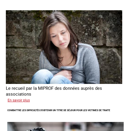
de
traite
à
des
fins
de
criminalité
forcée
en
Europe
Le recueil par la MIPROF des données auprès des
associations
sur
En savoir plus
Lancement
COMBATTRE LES DIFFICULTÉS D'OBTENIR UN TITRE DE SÉJOUR POUR LES VICTIMES DE TRAITE
de
l'enquête
2026
sur