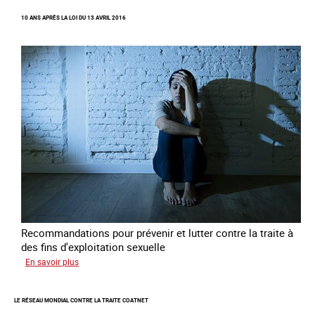
Recréer
10 ANS APRÈS LA LOI DU 13 AVRIL 2016
du
lien
avec
des
jeunes
en
errance
Recommandations pour prévenir et lutter contre la traite à
des fins d'exploitation sexuelle
sur
En savoir plus
10
ans
LE RÉSEAU MONDIAL CONTRE LA TRAITE COATNET
après