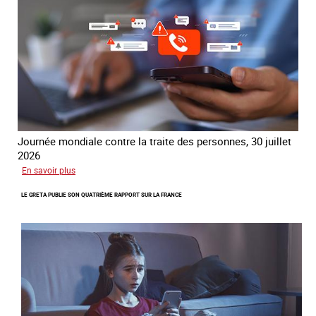
Journée mondiale contre la traite des personnes, 30 juillet
2026
sur
En savoir plus
Piégés
LE GRETA PUBLIE SON QUATRIÈME RAPPORT SUR LA FRANCE
par
l’arnaque