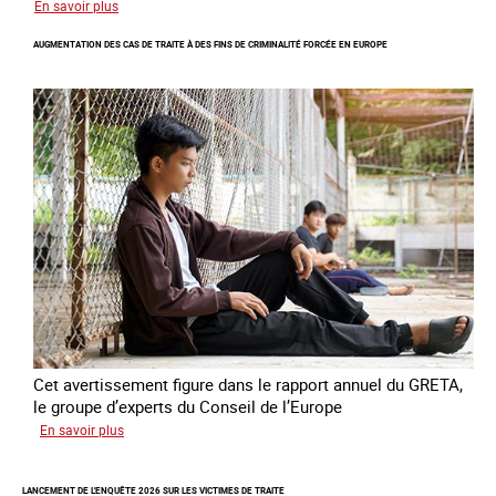
sur
En savoir plus
Les
AUGMENTATION DES CAS DE TRAITE À DES FINS DE CRIMINALITÉ FORCÉE EN EUROPE
nouveaux
défis
du
combat
contre
l’esclavage
domestique
en
France
Cet avertissement figure dans le rapport annuel du GRETA,
le groupe d’experts du Conseil de l’Europe
sur
En savoir plus
Augmentation
des
LANCEMENT DE L'ENQUÊTE 2026 SUR LES VICTIMES DE TRAITE
cas