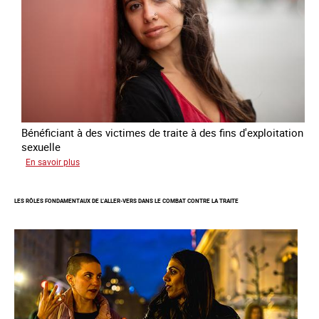
la
traite
des
êtres
humains
2024
-
2027
Bénéficiant à des victimes de traite à des fins d'exploitation
sexuelle
sur
En savoir plus
Enquête
sur
LES RÔLES FONDAMENTAUX DE L’ALLER-VERS DANS LE COMBAT CONTRE LA TRAITE
les
parcours
de
sortie
de
la
prostitution