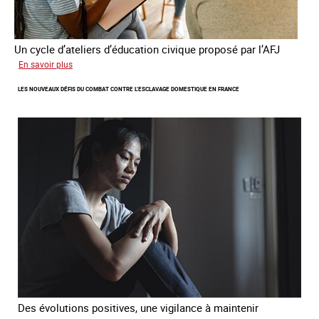
Un cycle d’ateliers d’éducation civique proposé par l’AFJ
sur
En savoir plus
Etre
LES NOUVEAUX DÉFIS DU COMBAT CONTRE L’ESCLAVAGE DOMESTIQUE EN FRANCE
femme
étrangère
victime
de
traite
et
citoyenne
Des évolutions positives, une vigilance à maintenir