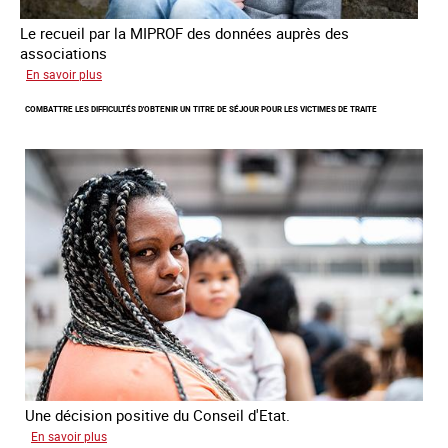
Le recueil par la MIPROF des données auprès des
associations
sur
En savoir plus
Lancement
COMBATTRE LES DIFFICULTÉS D'OBTENIR UN TITRE DE SÉJOUR POUR LES VICTIMES DE TRAITE
de
l'enquête
2026
sur
les
victimes
de
traite
Une décision positive du Conseil d'Etat.
sur
En savoir plus