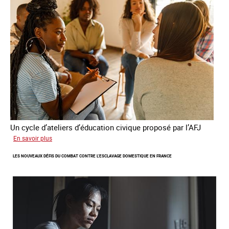
rapport
sur
la
France
Un cycle d’ateliers d’éducation civique proposé par l’AFJ
sur
En savoir plus
Etre
LES NOUVEAUX DÉFIS DU COMBAT CONTRE L’ESCLAVAGE DOMESTIQUE EN FRANCE
femme
étrangère
victime
de
traite
et
citoyenne