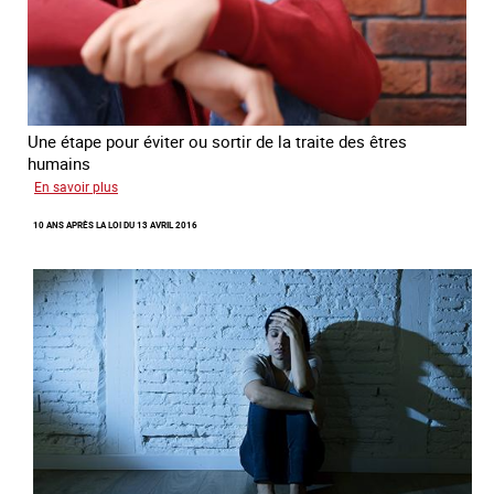
Une étape pour éviter ou sortir de la traite des êtres
humains
sur
En savoir plus
Recréer
10 ANS APRÈS LA LOI DU 13 AVRIL 2016
du
lien
avec
des
jeunes
en
errance