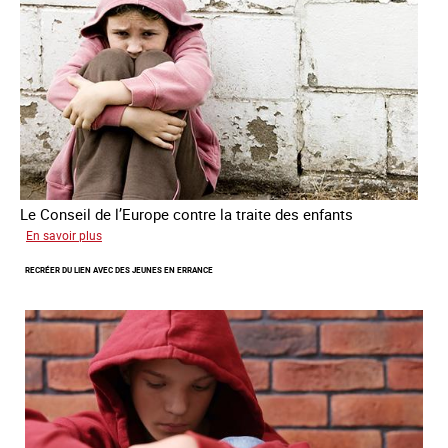
des
êtres
humains
Le Conseil de l’Europe contre la traite des enfants
sur
En savoir plus
Transfert
RECRÉER DU LIEN AVEC DES JEUNES EN ERRANCE
forcé
d’enfants
d’Ukraine