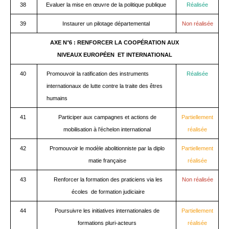
38
Evaluer la mise en œuvre de la politique publique
Réalisée
39
Instaurer un pilotage départemental
Non réalisée
AXE N°6 : RENFORCER LA COOPÉRATION AUX
NIVEAUX EUROPÉEN ET INTERNATIONAL
40
Promouvoir la ratification des instruments
Réalisée
internationaux de lutte contre la traite des êtres
humains
41
Participer aux campagnes et actions de
Partiellement
mobilisation à l’échelon international
réalisée
42
Promouvoir le modèle abolitionniste par la diplo
Partiellement
matie française
réalisée
43
Renforcer la formation des praticiens via les
Non réalisée
écoles de formation judiciaire
44
Poursuivre les initiatives internationales de
Partiellement
formations pluri-acteurs
réalisée