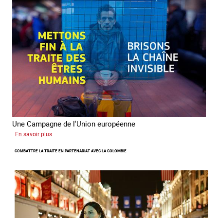
l’aller-
vers
dans
le
combat
contre
la
traite
Une Campagne de l'Union européenne
sur
En savoir plus
Briser
COMBATTRE LA TRAITE EN PARTENARIAT AVEC LA COLOMBIE
la
chaine
invisible