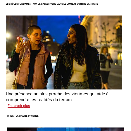
LES RÔLES FONDAMENTAUX DE L’ALLER-VERS DANS LE COMBAT CONTRE LA TRAITE
les
parcours
de
sortie
de
la
prostitution
Une présence au plus proche des victimes qui aide à
comprendre les réalités du terrain
sur
En savoir plus
Les
BRISER LA CHAINE INVISIBLE
rôles
fondamentaux
de