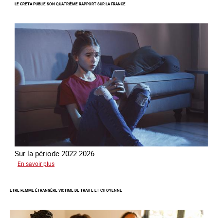
LE GRETA PUBLIE SON QUATRIÈME RAPPORT SUR LA FRANCE
par
l’arnaque
Sur la période 2022-2026
sur
En savoir plus
Le
GRETA
ETRE FEMME ÉTRANGÈRE VICTIME DE TRAITE ET CITOYENNE
publie
son
quatrième