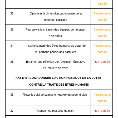
réalisée
32
Optimiser la dimension patrimoniale de la
Partiellement
réponse judiciaire
réalisée
33
Poursuivre la création des équipes communes
Partiellement
d’en quête
réalisée
34
Inscrire la traite des êtres humains au cœur de
Partiellement
la politique pénale des parquets
réalisée
35
Entamer une réflexion sur l’évolution législative
Non réalisée
en matière de traite
AXE N°5 : COORDONNER L’ACTION PUBLIQUE DE LA LUTTE
CONTRE LA TRAITE DES ÊTRES HUMAINS
36
Piloter le suivi de la mise en œuvre du second plan
Partiellement
réalisée
37
Financer les mesures du plan
Non réalisée