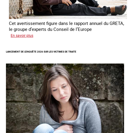
Cet avertissement figure dans le rapport annuel du GRETA,
le groupe d’experts du Conseil de l’Europe
sur
En savoir plus
Augmentation
des
LANCEMENT DE L'ENQUÊTE 2026 SUR LES VICTIMES DE TRAITE
cas
de
traite
à
des
fins
de
criminalité
forcée
en
Europe