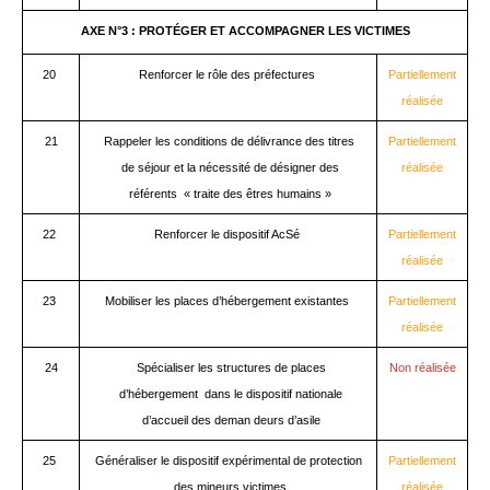
AXE N°3 : PROTÉGER ET ACCOMPAGNER LES VICTIMES
20
Renforcer le rôle des préfectures
Partiellement
réalisée
21
Rappeler les conditions de délivrance des titres
Partiellement
de séjour et la nécessité de désigner des
réalisée
référents « traite des êtres humains »
22
Renforcer le dispositif AcSé
Partiellement
réalisée
23
Mobiliser les places d’hébergement existantes
Partiellement
réalisée
24
Spécialiser les structures de places
Non réalisée
d’hébergement dans le dispositif nationale
d’accueil des deman deurs d’asile
25
Généraliser le dispositif expérimental de protection
Partiellement
des mineurs victimes
réalisée