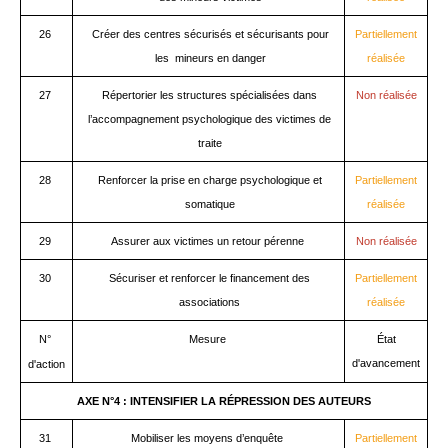
26
Créer des centres sécurisés et sécurisants pour
Partiellement
les mineurs en danger
réalisée
27
Répertorier les structures spécialisées dans
Non réalisée
l’accompagnement psychologique des victimes de
traite
28
Renforcer la prise en charge psychologique et
Partiellement
somatique
réalisée
29
Assurer aux victimes un retour pérenne
Non réalisée
30
Sécuriser et renforcer le financement des
Partiellement
associations
réalisée
N°
Mesure
É
tat
d'avancement
d'action
AXE N°4 : INTENSIFIER LA RÉPRESSION DES AUTEURS
31
Mobiliser les moyens d’enquête
Partiellement