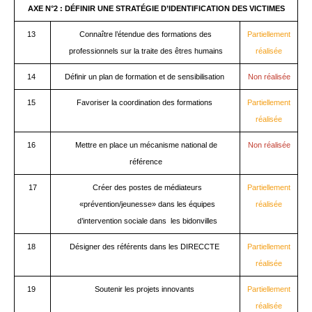
AXE N°2 : DÉFINIR UNE STRATÉGIE D’IDENTIFICATION DES VICTIMES
13
Connaître l’étendue des formations des
Partiellement
professionnels sur la traite des êtres humains
réalisée
14
Définir un plan de formation et de sensibilisation
Non réalisée
15
Favoriser la coordination des formations
Partiellement
réalisée
16
Mettre en place un mécanisme national de
Non réalisée
référence
17
Créer des postes de médiateurs
Partiellement
«prévention/jeunesse» dans les équipes
réalisée
d’intervention sociale dans les bidonvilles
18
Désigner des référents dans les DIRECCTE
Partiellement
réalisée
19
Soutenir les projets innovants
Partiellement
réalisée