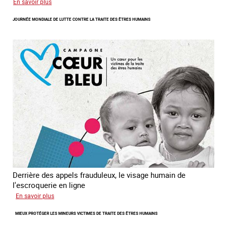
sur
En savoir plus
L'exploitation
JOURNÉE MONDIALE DE LUTTE CONTRE LA TRAITE DES ÊTRES HUMAINS
des
enfants
en
Asie
du
sud
est
Derrière des appels frauduleux, le visage humain de
l'escroquerie en ligne
sur
En savoir plus
Journée
MIEUX PROTÉGER LES MINEURS VICTIMES DE TRAITE DES ÊTRES HUMAINS
mondiale
de