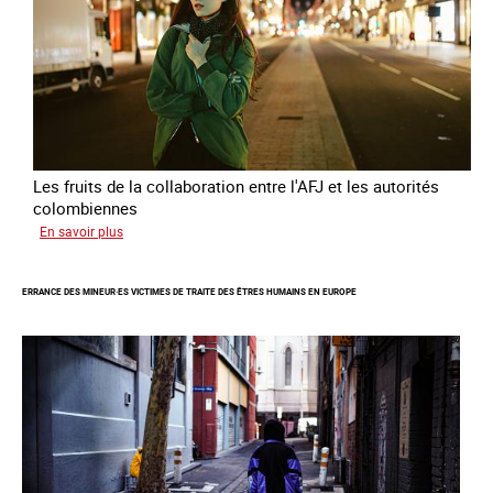
Les fruits de la collaboration entre l'AFJ et les autorités
colombiennes
sur
En savoir plus
Combattre
la
ERRANCE DES MINEUR·ES VICTIMES DE TRAITE DES ÊTRES HUMAINS EN EUROPE
traite
en
partenariat
avec
la
Colombie