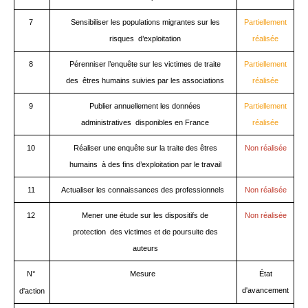
7
Sensibiliser les populations migrantes sur les
Partiellement
risques d’exploitation
réalisée
8
Pérenniser l’enquête sur les victimes de traite
Partiellement
des êtres humains suivies par les associations
réalisée
9
Publier annuellement les données
Partiellement
administratives disponibles en France
réalisée
10
Réaliser une enquête sur la traite des êtres
Non réalisée
humains à des fins d’exploitation par le travail
11
Actualiser les connaissances des professionnels
Non réalisée
12
Mener une étude sur les dispositifs de
Non réalisée
protection des victimes et de poursuite des
auteurs
N°
Mesure
É
tat
d'avancement
d'action