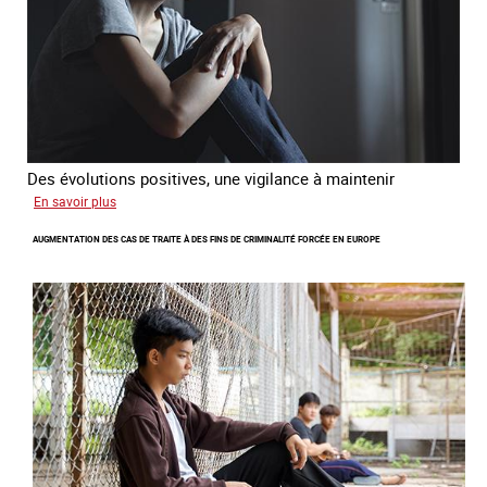
Des évolutions positives, une vigilance à maintenir
sur
En savoir plus
Les
AUGMENTATION DES CAS DE TRAITE À DES FINS DE CRIMINALITÉ FORCÉE EN EUROPE
nouveaux
défis
du
combat
contre
l’esclavage
domestique
en
France