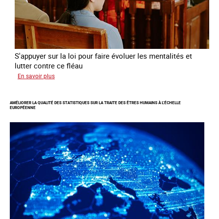
S'appuyer sur la loi pour faire évoluer les mentalités et
lutter contre ce fléau
sur
En savoir plus
Responsabiliser
les
AMÉLIORER LA QUALITÉ DES STATISTIQUES SUR LA TRAITE DES ÊTRES HUMAINS À L’ÉCHELLE
clients
EUROPÉENNE
de
la
traite
à
des
fins
d’exploitation
sexuelle