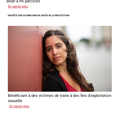
Bilan à mi parcours
sur
En savoir plus
Suivi
ENQUÊTE SUR LES PARCOURS DE SORTIE DE LA PROSTITUTION
du
Plan
national
de
lutte
contre
la
traite
des
êtres
humains
2024
-
2027
Bénéficiant à des victimes de traite à des fins d'exploitation
sexuelle
sur
En savoir plus
Enquête
sur