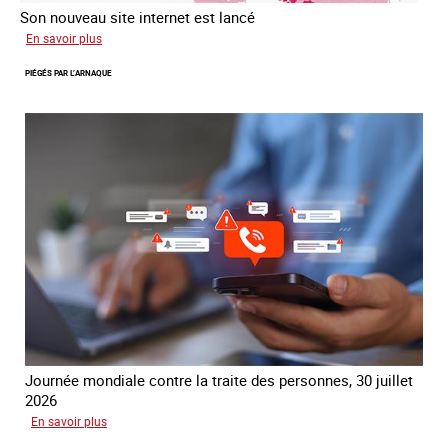
Son nouveau site internet est lancé
sur
En savoir plus
Le
PIÉGÉS PAR L’ARNAQUE
réseau
mondial
contre
la
traite
COATNET
Journée mondiale contre la traite des personnes, 30 juillet
2026
sur
En savoir plus
Piégés