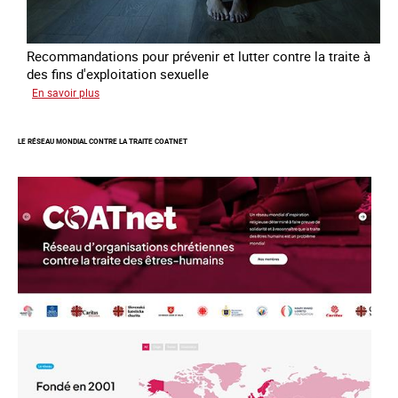
Recommandations pour prévenir et lutter contre la traite à
des fins d'exploitation sexuelle
sur
En savoir plus
10
ans
LE RÉSEAU MONDIAL CONTRE LA TRAITE COATNET
après
la
loi
du
13
avril
2016