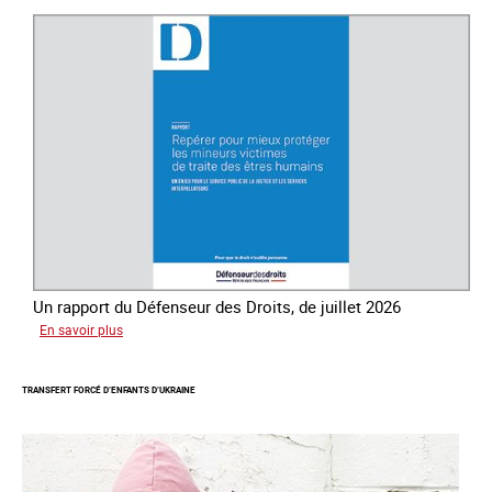
lutte
contre
la
traite
des
êtres
humains
Un rapport du Défenseur des Droits, de juillet 2026
sur
En savoir plus
Mieux
protéger
TRANSFERT FORCÉ D’ENFANTS D’UKRAINE
les
mineurs
victimes
de
traite