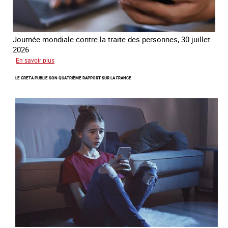
Journée mondiale contre la traite des personnes, 30 juillet
2026
sur
En savoir plus
Piégés
LE GRETA PUBLIE SON QUATRIÈME RAPPORT SUR LA FRANCE
par
l’arnaque