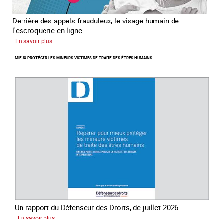
Derrière des appels frauduleux, le visage humain de
l'escroquerie en ligne
sur
En savoir plus
Journée
MIEUX PROTÉGER LES MINEURS VICTIMES DE TRAITE DES ÊTRES HUMAINS
mondiale
de
lutte
contre
la
traite
des
êtres
humains
Un rapport du Défenseur des Droits, de juillet 2026
sur
En savoir plus