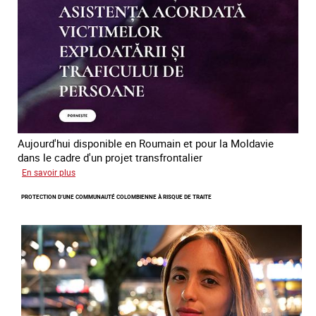
des
êtres
humains
en
Europe
Aujourd'hui disponible en Roumain et pour la Moldavie
dans le cadre d'un projet transfrontalier
sur
En savoir plus
Le
PROTECTION D’UNE COMMUNAUTÉ COLOMBIENNE À RISQUE DE TRAITE
module
de
formation
en
ligne
sur
la
traite
et