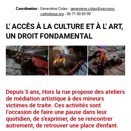
Aller
Coordination :
Geneviève Colas -
genevieve.colas@secours-
au
catholique.org
- 06 71 00 69 90
contenu
principal
L' ACCÈS À LA CULTURE ET À L' ART,
UN DROIT FONDAMENTAL
Depuis 5 ans, Hors la rue propose des ateliers
de médiation artistique à des mineurs
victimes de traite. Ces activités sont
l’occasion de faire une pause dans leur
quotidien, de s'exprimer, de se rencontrer
autrement, de retrouver une place d'enfant.