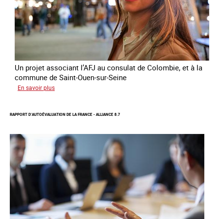
le
conflit
en
Ukraine
Un projet associant l’AFJ au consulat de Colombie, et à la
commune de Saint-Ouen-sur-Seine
sur
En savoir plus
Protection
d’une
RAPPORT D’AUTOÉVALUATION DE LA FRANCE - ALLIANCE 8.7
communauté
colombienne
à
risque
de
traite