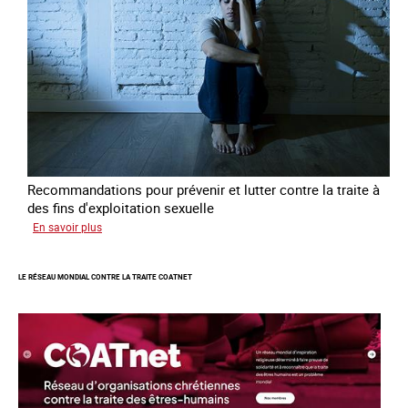
en
errance
Recommandations pour prévenir et lutter contre la traite à
des fins d'exploitation sexuelle
sur
En savoir plus
10
ans
LE RÉSEAU MONDIAL CONTRE LA TRAITE COATNET
après
la
loi
du
13
avril
2016