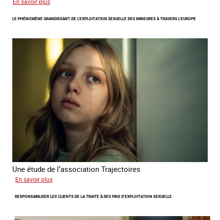
sur
En savoir plus
Le
LE PHÉNOMÈNE GRANDISSANT DE L’EXPLOITATION SEXUELLE DES MINEURES À TRAVERS L’EUROPE
regard
de
l'OCRTEH
sur
l'exploitation
sexuelle
en
France
en
2025
Une étude de l’association Trajectoires
sur
En savoir plus
Le
RESPONSABILISER LES CLIENTS DE LA TRAITE À DES FINS D’EXPLOITATION SEXUELLE
phénomène
grandissant
de