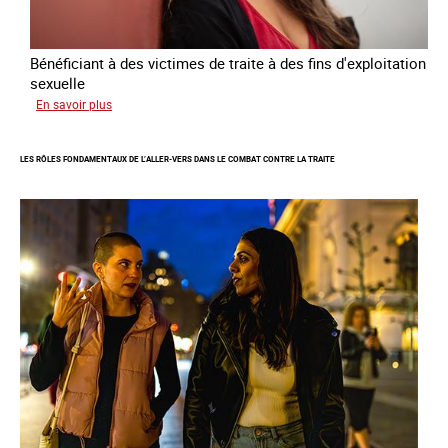
-
2027
Bénéficiant à des victimes de traite à des fins d'exploitation
sexuelle
sur
En savoir plus
Enquête
sur
LES RÔLES FONDAMENTAUX DE L’ALLER-VERS DANS LE COMBAT CONTRE LA TRAITE
les
parcours
de
sortie
de
la
prostitution