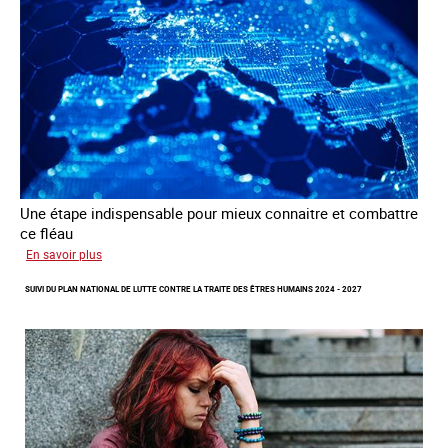
des
fins
d’exploitation
sexuelle
Une étape indispensable pour mieux connaitre et combattre
ce fléau
sur
En savoir plus
Améliorer
SUIVI DU PLAN NATIONAL DE LUTTE CONTRE LA TRAITE DES ÊTRES HUMAINS 2024 - 2027
la
qualité
des
statistiques
sur
la
traite
des