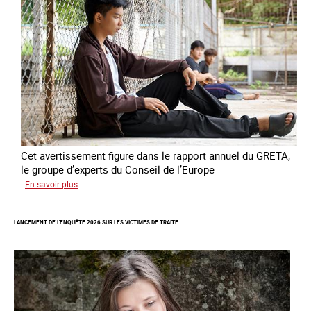
contre
l’esclavage
domestique
en
France
Cet avertissement figure dans le rapport annuel du GRETA,
le groupe d’experts du Conseil de l’Europe
sur
En savoir plus
Augmentation
des
LANCEMENT DE L'ENQUÊTE 2026 SUR LES VICTIMES DE TRAITE
cas
de
traite
à
des
fins
de