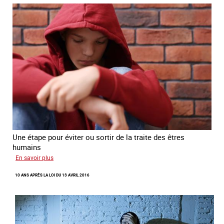
d’Ukraine
Une étape pour éviter ou sortir de la traite des êtres
humains
sur
En savoir plus
Recréer
10 ANS APRÈS LA LOI DU 13 AVRIL 2016
du
lien
avec
des
jeunes