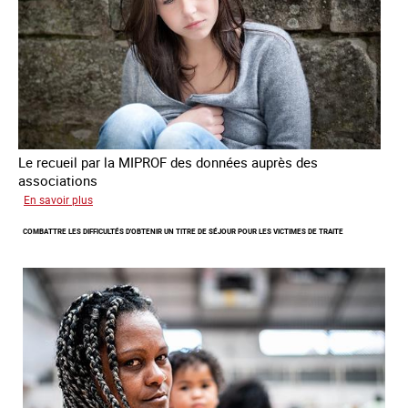
criminalité
forcée
en
Europe
Le recueil par la MIPROF des données auprès des
associations
sur
En savoir plus
Lancement
COMBATTRE LES DIFFICULTÉS D'OBTENIR UN TITRE DE SÉJOUR POUR LES VICTIMES DE TRAITE
de
l'enquête
2026
sur
les
victimes
de
traite