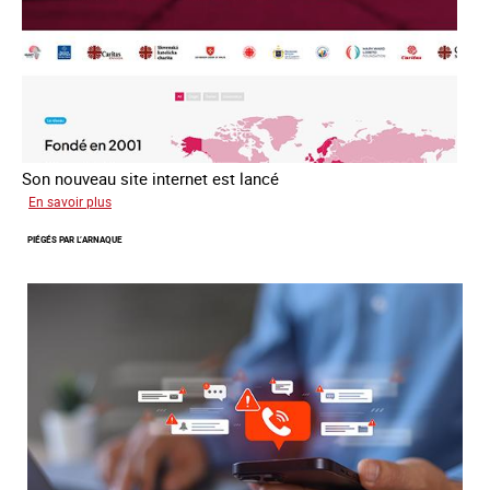
Son nouveau site internet est lancé
sur
En savoir plus
Le
PIÉGÉS PAR L’ARNAQUE
réseau
mondial
contre
la
traite
COATNET