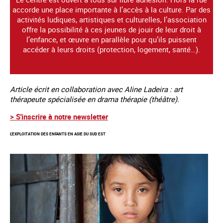
accorde une place importante à l’accès à la culture. Par des
activités ludiques, artistiques et culturelles, l’association
offre la possibilité à ces jeunes de jouir de leur droit à
l’enfance, et œuvre en parallèle pour qu’ils puissent
accéder à leurs droits (protection, logement, santé…).
Article écrit en collaboration avec Aline Ladeira : art
thérapeute spécialisée en drama thérapie (théâtre).
> S'inscrire à notre newsletter
L'EXPLOITATION DES ENFANTS EN ASIE DU SUD EST