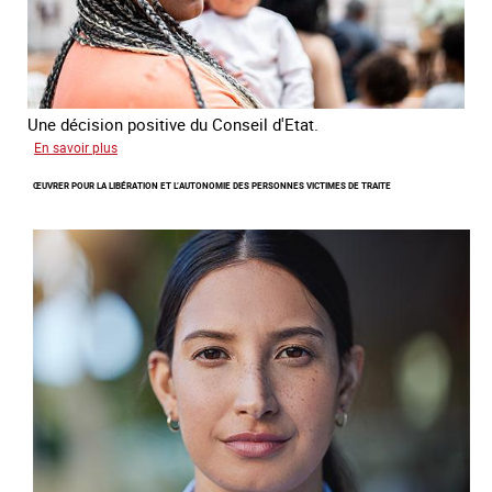
Une décision positive du Conseil d'Etat.
sur
En savoir plus
Combattre
ŒUVRER POUR LA LIBÉRATION ET L’AUTONOMIE DES PERSONNES VICTIMES DE TRAITE
les
difficultés
d'obtenir
un
titre
de
séjour
pour
les
victimes
de
traite