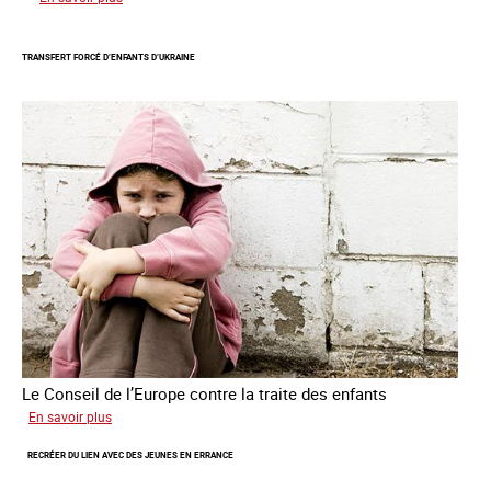
Mieux
protéger
TRANSFERT FORCÉ D’ENFANTS D’UKRAINE
les
mineurs
victimes
de
traite
des
êtres
humains
Le Conseil de l’Europe contre la traite des enfants
sur
En savoir plus
Transfert
RECRÉER DU LIEN AVEC DES JEUNES EN ERRANCE
forcé
d’enfants