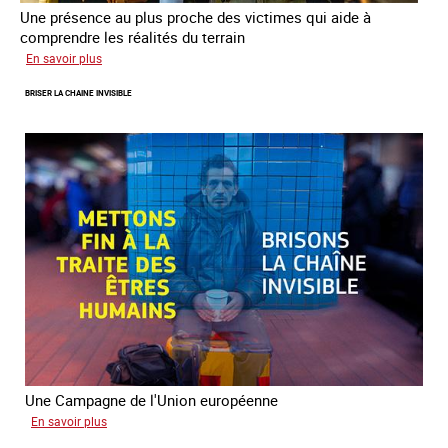
Une présence au plus proche des victimes qui aide à
comprendre les réalités du terrain
sur
En savoir plus
Les
BRISER LA CHAINE INVISIBLE
rôles
fondamentaux
de
l’aller-
vers
dans
le
combat
contre
la
traite
Une Campagne de l'Union européenne
sur
En savoir plus
Briser