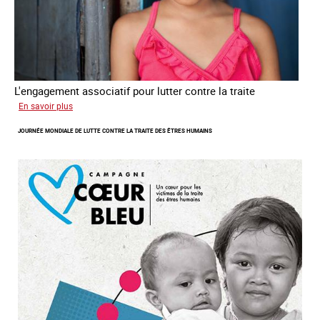
L'engagement associatif pour lutter contre la traite
sur
En savoir plus
L'exploitation
JOURNÉE MONDIALE DE LUTTE CONTRE LA TRAITE DES ÊTRES HUMAINS
des
enfants
en
Asie
du
sud
est