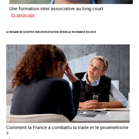
Une formation inter associative au long court
sur
En savoir plus
Œuvrer
pour
LE REGARD DE L'OCRTEH SUR L'EXPLOITATION SEXUELLE EN FRANCE EN 2025
la
libération
et
l’autonomie
des
personnes
victimes
de
traite
Comment la France a combattu la traite et le proxénétisme
?