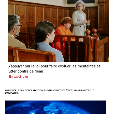
l’exploitation
sexuelle
des
mineures
à
travers
l’Europe
S'appuyer sur la loi pour faire évoluer les mentalités et
lutter contre ce fléau
sur
En savoir plus
Responsabiliser
les
AMÉLIORER LA QUALITÉ DES STATISTIQUES SUR LA TRAITE DES ÊTRES HUMAINS À L’ÉCHELLE
clients
EUROPÉENNE
de
la
traite
à