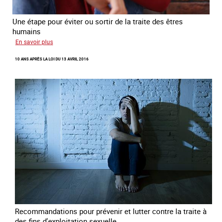
Une étape pour éviter ou sortir de la traite des êtres
humains
sur
En savoir plus
Recréer
10 ANS APRÈS LA LOI DU 13 AVRIL 2016
du
lien
avec
des
jeunes
en
errance
Recommandations pour prévenir et lutter contre la traite à
des fins d'exploitation sexuelle