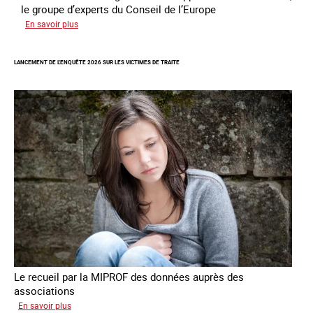
le groupe d’experts du Conseil de l’Europe
sur
En savoir plus
Augmentation
des
LANCEMENT DE L'ENQUÊTE 2026 SUR LES VICTIMES DE TRAITE
cas
de
traite
à
des
fins
de
criminalité
forcée
en
Europe
Le recueil par la MIPROF des données auprès des
associations
sur
En savoir plus