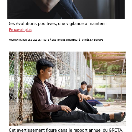
Des évolutions positives, une vigilance à maintenir
sur
En savoir plus
Les
AUGMENTATION DES CAS DE TRAITE À DES FINS DE CRIMINALITÉ FORCÉE EN EUROPE
nouveaux
défis
du
combat
contre
l’esclavage
domestique
en
France
Cet avertissement figure dans le rapport annuel du GRETA,