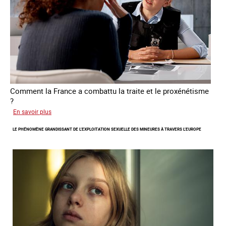
de
traite
Comment la France a combattu la traite et le proxénétisme
?
sur
En savoir plus
Le
LE PHÉNOMÈNE GRANDISSANT DE L’EXPLOITATION SEXUELLE DES MINEURES À TRAVERS L’EUROPE
regard
de
l'OCRTEH
sur
l'exploitation
sexuelle
en
France
en
2025