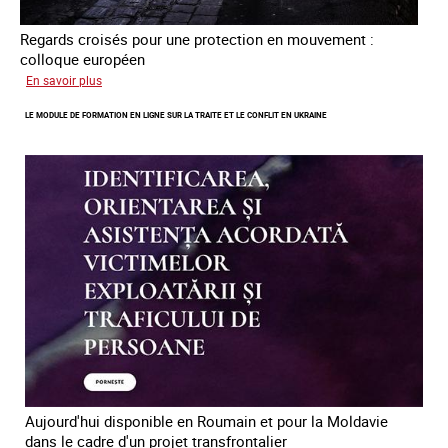
Regards croisés pour une protection en mouvement :
colloque européen
sur
En savoir plus
Errance
LE MODULE DE FORMATION EN LIGNE SUR LA TRAITE ET LE CONFLIT EN UKRAINE
des
mineur·es
victimes
de
traite
des
êtres
humains
en
Europe
Aujourd'hui disponible en Roumain et pour la Moldavie
dans le cadre d'un projet transfrontalier