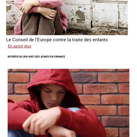
Le Conseil de l’Europe contre la traite des enfants
sur
En savoir plus
Transfert
RECRÉER DU LIEN AVEC DES JEUNES EN ERRANCE
forcé
d’enfants
d’Ukraine