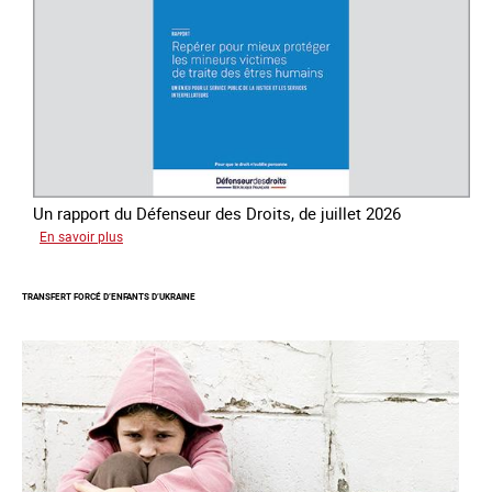
des
êtres
humains
Un rapport du Défenseur des Droits, de juillet 2026
sur
En savoir plus
Mieux
protéger
TRANSFERT FORCÉ D’ENFANTS D’UKRAINE
les
mineurs
victimes
de
traite
des
êtres
humains