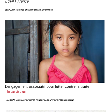
ECPAT France
L'EXPLOITATION DES ENFANTS EN ASIE DU SUD EST
L'engagement associatif pour lutter contre la traite
sur
En savoir plus
L'exploitation
JOURNÉE MONDIALE DE LUTTE CONTRE LA TRAITE DES ÊTRES HUMAINS
des
enfants
en