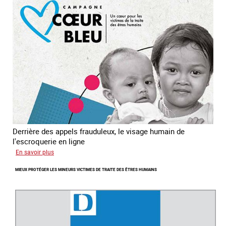
Asie
du
sud
est
Derrière des appels frauduleux, le visage humain de
l'escroquerie en ligne
sur
En savoir plus
Journée
MIEUX PROTÉGER LES MINEURS VICTIMES DE TRAITE DES ÊTRES HUMAINS
mondiale
de
lutte
contre
la
traite