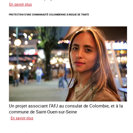
sur
En savoir plus
Le
PROTECTION D’UNE COMMUNAUTÉ COLOMBIENNE À RISQUE DE TRAITE
module
de
formation
en
ligne
sur
la
traite
et
le
conflit
en
Ukraine
Un projet associant l’AFJ au consulat de Colombie, et à la
commune de Saint-Ouen-sur-Seine
sur
En savoir plus
Protection
d’une