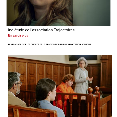
Une étude de l’association Trajectoires
sur
En savoir plus
Le
RESPONSABILISER LES CLIENTS DE LA TRAITE À DES FINS D’EXPLOITATION SEXUELLE
phénomène
grandissant
de
l’exploitation
sexuelle
des
mineures
à
travers
l’Europe