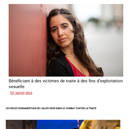
national
de
lutte
contre
la
traite
des
êtres
humains
2024
-
2027
Bénéficiant à des victimes de traite à des fins d'exploitation
sexuelle
sur
En savoir plus
Enquête
sur
LES RÔLES FONDAMENTAUX DE L’ALLER-VERS DANS LE COMBAT CONTRE LA TRAITE
les
parcours
de
sortie