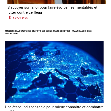
S'appuyer sur la loi pour faire évoluer les mentalités et
lutter contre ce fléau
sur
En savoir plus
Responsabiliser
les
AMÉLIORER LA QUALITÉ DES STATISTIQUES SUR LA TRAITE DES ÊTRES HUMAINS À L’ÉCHELLE
clients
EUROPÉENNE
de
la
traite
à
des
fins
d’exploitation
sexuelle
Une étape indispensable pour mieux connaitre et combattre