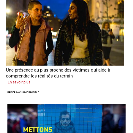
de
la
prostitution
Une présence au plus proche des victimes qui aide à
comprendre les réalités du terrain
sur
En savoir plus
Les
BRISER LA CHAINE INVISIBLE
rôles
fondamentaux
de
l’aller-
vers
dans
le