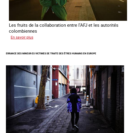
Les fruits de la collaboration entre l'AFJ et les autorités
colombiennes
sur
En savoir plus
Combattre
la
ERRANCE DES MINEUR·ES VICTIMES DE TRAITE DES ÊTRES HUMAINS EN EUROPE
traite
en
partenariat
avec
la
Colombie