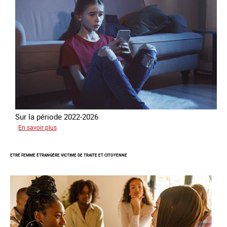
Sur la période 2022-2026
sur
En savoir plus
Le
GRETA
ETRE FEMME ÉTRANGÈRE VICTIME DE TRAITE ET CITOYENNE
publie
son
quatrième
rapport
sur
la
France