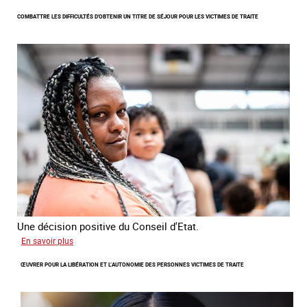
Lancement
COMBATTRE LES DIFFICULTÉS D'OBTENIR UN TITRE DE SÉJOUR POUR LES VICTIMES DE TRAITE
de
l'enquête
2026
sur
les
victimes
de
traite
Une décision positive du Conseil d'Etat.
sur
En savoir plus
Combattre
ŒUVRER POUR LA LIBÉRATION ET L’AUTONOMIE DES PERSONNES VICTIMES DE TRAITE
les
difficultés
d'obtenir