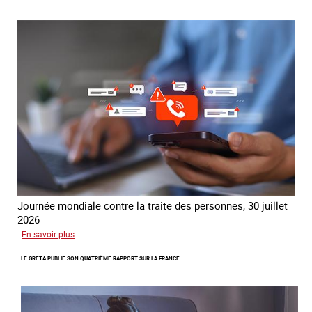
mondial
contre
la
traite
COATNET
Journée mondiale contre la traite des personnes, 30 juillet
2026
sur
En savoir plus
Piégés
LE GRETA PUBLIE SON QUATRIÈME RAPPORT SUR LA FRANCE
par
l’arnaque