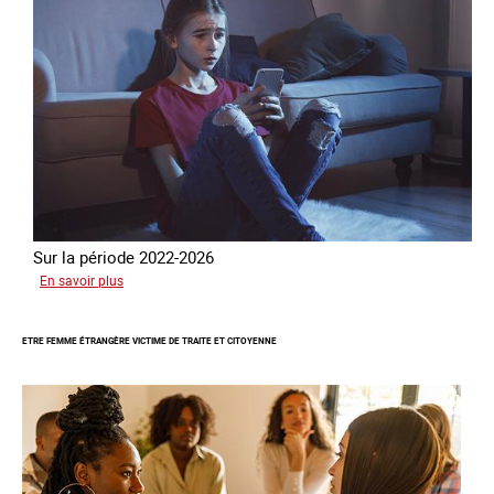
Sur la période 2022-2026
sur
En savoir plus
Le
GRETA
ETRE FEMME ÉTRANGÈRE VICTIME DE TRAITE ET CITOYENNE
publie
son
quatrième
rapport
sur
la
France