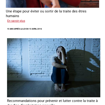
Une étape pour éviter ou sortir de la traite des êtres
humains
sur
En savoir plus
Recréer
10 ANS APRÈS LA LOI DU 13 AVRIL 2016
du
lien
avec
des
jeunes
en
errance
Recommandations pour prévenir et lutter contre la traite à