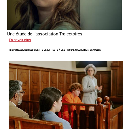
Une étude de l’association Trajectoires
sur
En savoir plus
Le
RESPONSABILISER LES CLIENTS DE LA TRAITE À DES FINS D’EXPLOITATION SEXUELLE
phénomène
grandissant
de
l’exploitation
sexuelle
des
mineures
à
travers
l’Europe