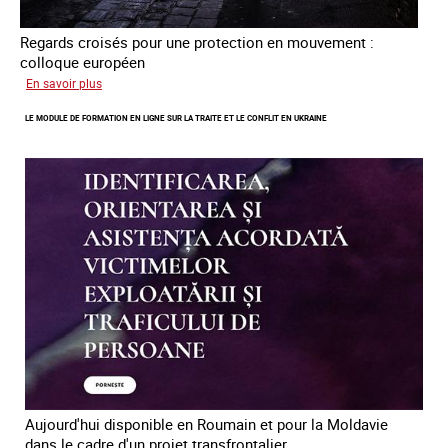
Regards croisés pour une protection en mouvement :
colloque européen
sur
En savoir plus
Errance
LE MODULE DE FORMATION EN LIGNE SUR LA TRAITE ET LE CONFLIT EN UKRAINE
des
mineur·es
victimes
de
traite
des
êtres
humains
en
Europe
Aujourd'hui disponible en Roumain et pour la Moldavie
dans le cadre d'un projet transfrontalier