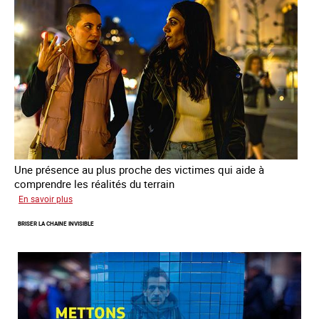
de
la
prostitution
Une présence au plus proche des victimes qui aide à
comprendre les réalités du terrain
sur
En savoir plus
Les
BRISER LA CHAINE INVISIBLE
rôles
fondamentaux
de
l’aller-
vers
dans
le