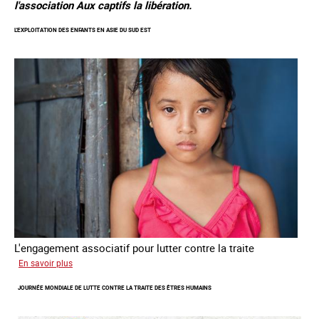
l'association Aux captifs la libération.
L'EXPLOITATION DES ENFANTS EN ASIE DU SUD EST
L'engagement associatif pour lutter contre la traite
sur
En savoir plus
L'exploitation
JOURNÉE MONDIALE DE LUTTE CONTRE LA TRAITE DES ÊTRES HUMAINS
des
enfants