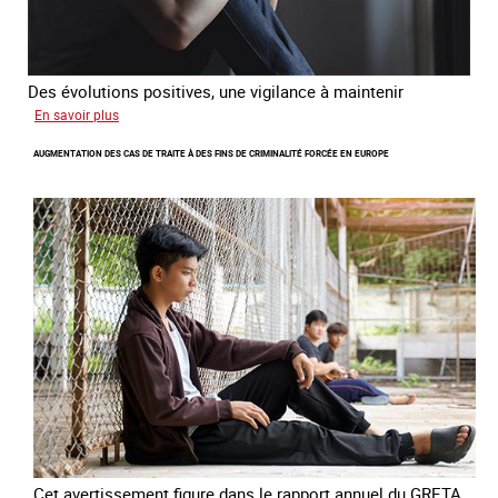
Des évolutions positives, une vigilance à maintenir
sur
En savoir plus
Les
AUGMENTATION DES CAS DE TRAITE À DES FINS DE CRIMINALITÉ FORCÉE EN EUROPE
nouveaux
défis
du
combat
contre
l’esclavage
domestique
en
France
Cet avertissement figure dans le rapport annuel du GRETA,