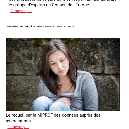
le groupe d’experts du Conseil de l’Europe
sur
En savoir plus
Augmentation
des
LANCEMENT DE L'ENQUÊTE 2026 SUR LES VICTIMES DE TRAITE
cas
de
traite
à
des
fins
de
criminalité
forcée
en
Europe
Le recueil par la MIPROF des données auprès des
associations
sur
En savoir plus