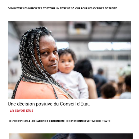
Lancement
COMBATTRE LES DIFFICULTÉS D'OBTENIR UN TITRE DE SÉJOUR POUR LES VICTIMES DE TRAITE
de
l'enquête
2026
sur
les
victimes
de
traite
Une décision positive du Conseil d'Etat.
sur
En savoir plus
Combattre
ŒUVRER POUR LA LIBÉRATION ET L’AUTONOMIE DES PERSONNES VICTIMES DE TRAITE
les
difficultés
d'obtenir