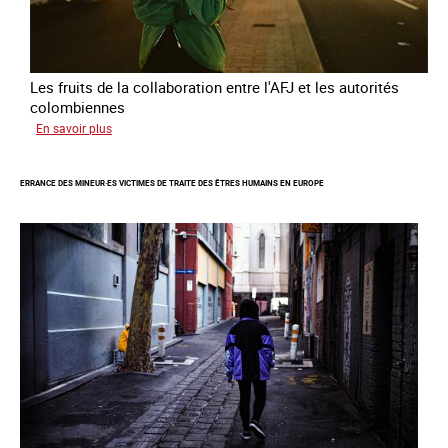
Les fruits de la collaboration entre l'AFJ et les autorités
colombiennes
sur
En savoir plus
Combattre
la
ERRANCE DES MINEUR·ES VICTIMES DE TRAITE DES ÊTRES HUMAINS EN EUROPE
traite
en
partenariat
avec
la
Colombie