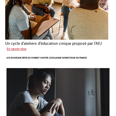
Un cycle d’ateliers d’éducation civique proposé par l’AFJ
sur
En savoir plus
Etre
LES NOUVEAUX DÉFIS DU COMBAT CONTRE L’ESCLAVAGE DOMESTIQUE EN FRANCE
femme
étrangère
victime
de
traite
et
citoyenne