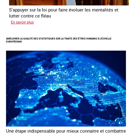
S'appuyer sur la loi pour faire évoluer les mentalités et
lutter contre ce fléau
sur
En savoir plus
Responsabiliser
les
AMÉLIORER LA QUALITÉ DES STATISTIQUES SUR LA TRAITE DES ÊTRES HUMAINS À L’ÉCHELLE
clients
EUROPÉENNE
de
la
traite
à
des
fins
d’exploitation
sexuelle
Une étape indispensable pour mieux connaitre et combattre