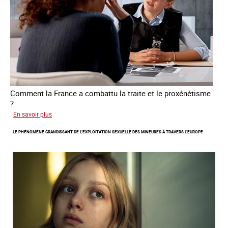
victimes
de
traite
Comment la France a combattu la traite et le proxénétisme
?
sur
En savoir plus
Le
LE PHÉNOMÈNE GRANDISSANT DE L’EXPLOITATION SEXUELLE DES MINEURES À TRAVERS L’EUROPE
regard
de
l'OCRTEH
sur
l'exploitation
sexuelle
en
France
en
2025