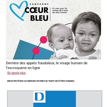
en
Asie
du
sud
est
Derrière des appels frauduleux, le visage humain de
l'escroquerie en ligne
sur
En savoir plus
Journée
MIEUX PROTÉGER LES MINEURS VICTIMES DE TRAITE DES ÊTRES HUMAINS
mondiale
de
lutte
contre
la
traite