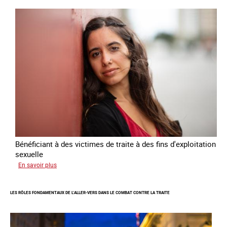
Plan
national
de
lutte
contre
la
traite
des
êtres
humains
2024
-
2027
Bénéficiant à des victimes de traite à des fins d'exploitation
sexuelle
sur
En savoir plus
Enquête
sur
LES RÔLES FONDAMENTAUX DE L’ALLER-VERS DANS LE COMBAT CONTRE LA TRAITE
les
parcours
de
sortie