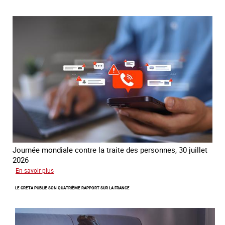
mondial
contre
la
traite
COATNET
Journée mondiale contre la traite des personnes, 30 juillet
2026
sur
En savoir plus
Piégés
LE GRETA PUBLIE SON QUATRIÈME RAPPORT SUR LA FRANCE
par
l’arnaque