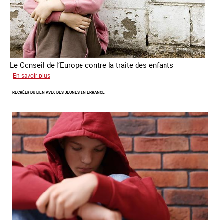
Le Conseil de l’Europe contre la traite des enfants
sur
En savoir plus
Transfert
RECRÉER DU LIEN AVEC DES JEUNES EN ERRANCE
forcé
d’enfants
d’Ukraine