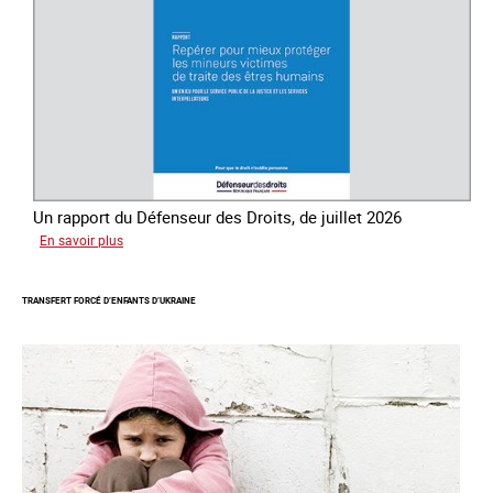
des
êtres
humains
Un rapport du Défenseur des Droits, de juillet 2026
sur
En savoir plus
Mieux
protéger
TRANSFERT FORCÉ D’ENFANTS D’UKRAINE
les
mineurs
victimes
de
traite
des
êtres
humains