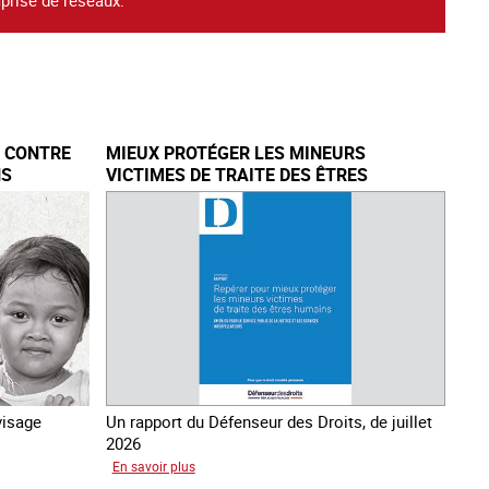
E CONTRE
MIEUX PROTÉGER LES MINEURS
NS
VICTIMES DE TRAITE DES ÊTRES
HUMAINS
visage
Un rapport du Défenseur des Droits, de juillet
2026
sur
En savoir plus
Mieux