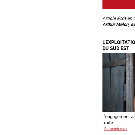
Article écrit en 
Arthur Melon, se
L'EXPLOITATI
DU SUD EST
L'engagement ass
traite
sur
En savoir plus
L'exp