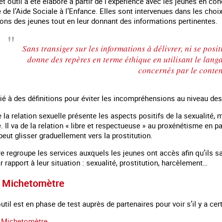
t outil a été élaboré à partir de l’expérience avec les jeunes en c
de l’Aide Sociale à l’Enfance. Elles sont intervenues dans les choi
ions des jeunes tout en leur donnant des informations pertinentes.
Sans transiger sur les informations à délivrer, ni se posi
donne des repères en terme éthique en utilisant le langa
concernés par le conte
ié à des définitions pour éviter les incompréhensions au niveau des 
la relation sexuelle présente les aspects positifs de la sexualité, m
e. Il va de la relation « libre et respectueuse » au proxénétisme en 
peut glisser graduellement vers la prostitution.
re regroupe les services auxquels les jeunes ont accès afin qu’ils s
r rapport à leur situation : sexualité, prostitution, harcèlement…
u Michetomètre
’outil est en phase de test auprès de partenaires pour voir s’il y a ce
e Michetomètre