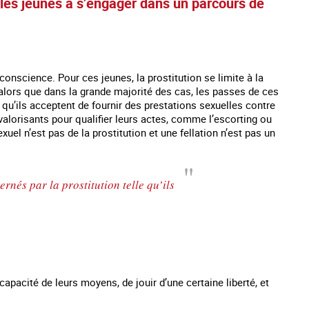
r les jeunes à s’engager dans un parcours de
conscience. Pour ces jeunes, la prostitution se limite à la
lors que dans la grande majorité des cas, les passes de ces
qu’ils acceptent de fournir des prestations sexuelles contre
évalorisants pour qualifier leurs actes, comme l’escorting ou
uel n’est pas de la prostitution et une fellation n’est pas un
ernés par la prostitution telle qu’ils
es mineurs en France
#Devenir : l'accompagnement des mineurs
Les nouveaux
victime de traite
capacité de leurs moyens, de jouir d’une certaine liberté, et