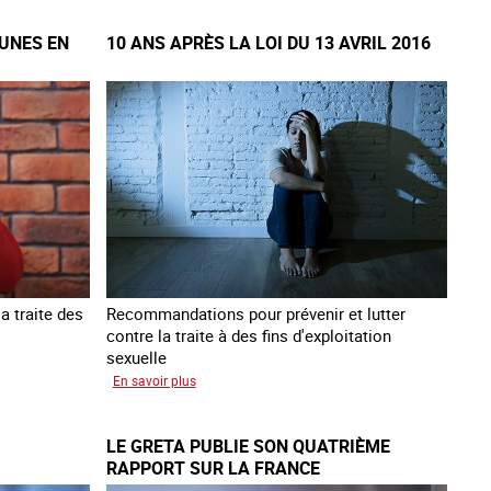
protéger
EUNES EN
10 ANS APRÈS LA LOI DU 13 AVRIL 2016
les
mineurs
victimes
de
traite
des
êtres
humains
a traite des
Recommandations pour prévenir et lutter
contre la traite à des fins d'exploitation
sexuelle
sur
En savoir plus
10
ans
LE GRETA PUBLIE SON QUATRIÈME
après
RAPPORT SUR LA FRANCE
la
loi