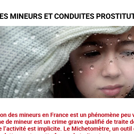
DES MINEURS ET CONDUITES PROSTITU
ion des mineurs en France est un phénomène peu vis
e de mineur est un crime grave qualifié de traite 
e l’activité est implicite. Le Michetomètre, un outil