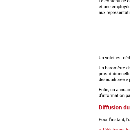
Le contenu de ce
et une employée 
aux représentat
Un volet est déd
Un baromètre de 
prostitutionnell
déséquilibrée » 
Enfin, un annuai
d’information pa
Diffusion d
Pour l’instant, l
> Télécharger l