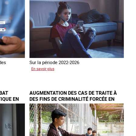
du
13
avril
2016
 des
Sur la période 2022-2026
sur
En savoir plus
Le
GRETA
publie
BAT
AUGMENTATION DES CAS DE TRAITE À
son
IQUE EN
DES FINS DE CRIMINALITÉ FORCÉE EN
quatrième
EUROPE
rapport
sur
la
France