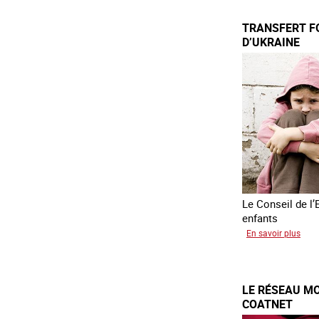
des
TRANSFERT F
enfa
D’UKRAINE
en
Asie
du
sud
est
Le Conseil de l’
enfants
sur
En savoir plus
Tran
forc
d’en
LE RÉSEAU MO
d’Uk
COATNET