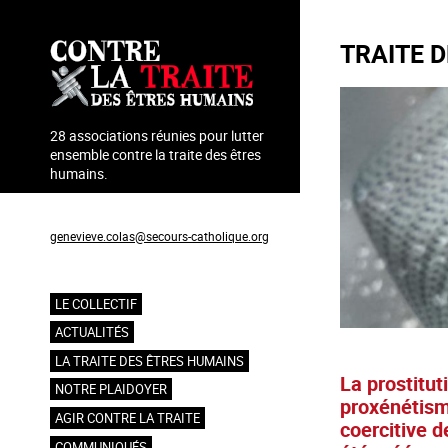
Aller
au
TRAITE 
contenu
principal
28 associations réunies pour lutter
ensemble contre la traite des êtres
humains.
Coordination : Geneviève Colas
genevieve.colas@secours-catholique.org
06 71 00 69 90
LE COLLECTIF
Navigation
ACTUALITÉS
principale
LA TRAITE DES ÊTRES HUMAINS
La prostitut
NOTRE PLAIDOYER
proxénétism
AGIR CONTRE LA TRAITE
coercitive d
COMMUNIQUÉS