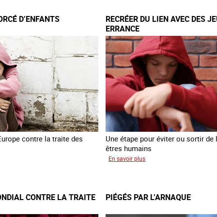
mondiale
ORCÉ D’ENFANTS
RECRÉER DU LIEN AVEC DES J
nts
de
ERRANCE
lutte
contre
la
traite
des
êtres
humains
Europe contre la traite des
Une étape pour éviter ou sortir de l
êtres humains
sur
En savoir plus
sfert
Recréer
é
du
fants
lien
NDIAL CONTRE LA TRAITE
PIÉGÉS PAR L’ARNAQUE
raine
avec
des
jeunes