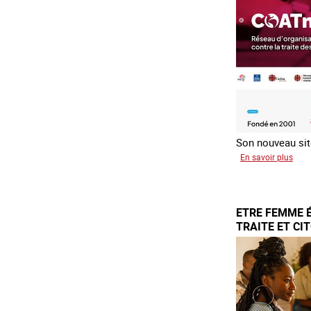
Son nouveau site
sur
En savoir plus
Le
rése
mond
ETRE FEMME 
cont
TRAITE ET CI
la
trait
COA