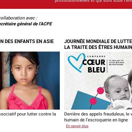
collaboration avec :
crétaire général de l’ACPE
ON DES ENFANTS EN ASIE
JOURNÉE MONDIALE DE LUTT
LA TRAITE DES ÊTRES HUMAI
ociatif pour lutter contre la
Derrière des appels frauduleux, le 
humain de l'escroquerie en ligne
sur
En savoir plus
loitation
Journée