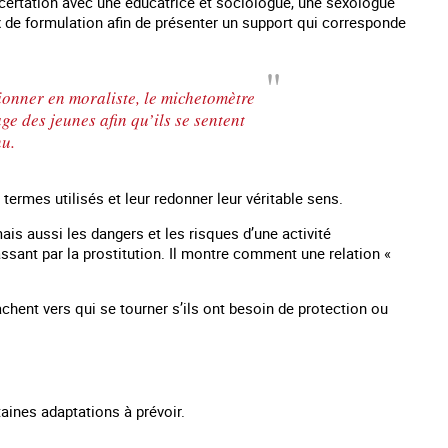
oncertation avec une éducatrice et sociologue, une sexologue
x de formulation afin de présenter un support qui corresponde
tionner en moraliste, le michetomètre
ge des jeunes afin qu’ils se sentent
nu.
termes utilisés et leur redonner leur véritable sens.
ais aussi les dangers et les risques d’une activité
passant par la prostitution. Il montre comment une relation «
achent vers qui se tourner s’ils ont besoin de protection ou
rtaines adaptations à prévoir.