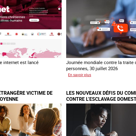
en
errance
 internet est lancé
Journée mondiale contre la traite
personnes, 30 juillet 2026
sur
En savoir plus
au
Piégés
ial
par
ÉTRANGÈRE VICTIME DE
LES NOUVEAUX DÉFIS DU COM
re
l’arnaque
TOYENNE
CONTRE L’ESCLAVAGE DOMEST
FRANCE
e
TNET