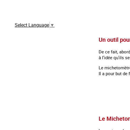
Traduction automatique à partir de la
version française
Select Language
▼
Un outil pou
De ce fait, abor
à l’idée qu’ils s
Le michetomètre,
Il a pour but de
Le Michetomè