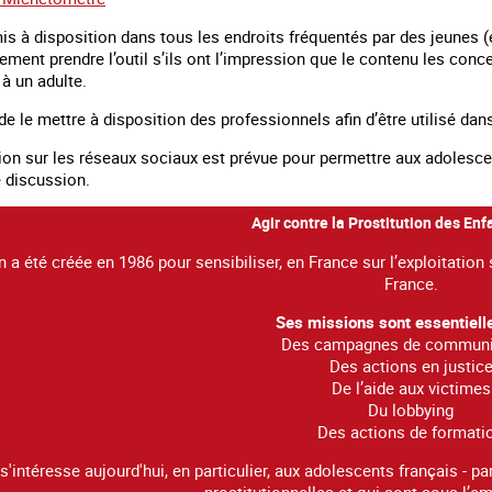
mis à disposition dans tous les endroits fréquentés par des jeunes (
ement prendre l’outil s’ils ont l’impression que le contenu les conce
r à un adulte.
 de le mettre à disposition des professionnels afin d’être utilisé da
sion sur les réseaux sociaux est prévue pour permettre aux adolesce
e discussion.
Agir contre la Prostitution des En
n a été créée en 1986 pour sensibiliser, en France sur l’exploitation
France.
Ses missions sont essentiell
Des campagnes de communi
Des actions en justic
De l’aide aux victimes
Du lobbying
Des actions de formati
s'intéresse aujourd'hui, en particulier, aux adolescents français - p
prostitutionnelles et qui sont sous l’e