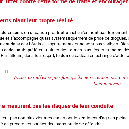
r lutter contre cette forme de traite et encourage
nts niant leur propre réalité
 adolescents en situation prostitutionnelle n’en n’ont pas forcément 
 rue et s’accompagne quasi systématiquement de prise de drogues, a
lent dans des hôtels et appartements et ne sont pas visibles. Bien 
es cadeaux, ils préfèrent utiliser des termes plus légers et moins d
Par ailleurs, dans leur esprit, le don de cadeau en échange d’acte sex
Toutes ces idées reçues font qu’ils ne se sentent pas conc
la conçoivent.
 en marge des
Information aux personnes exilées.
#Invisibles : Traite d
portifs
ne mesurant pas les risques de leur conduite
èrent pas non plus victimes car ils ont le sentiment d’agir en pleine 
ité de prendre les bonnes décisions ou de se défendre.