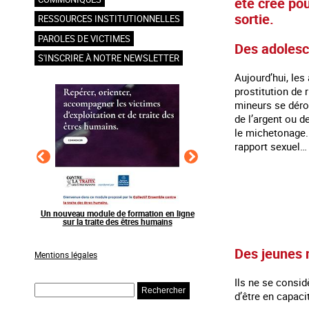
été créé pou
sortie.
RESSOURCES INSTITUTIONNELLES
PAROLES DE VICTIMES
Des adolesce
S'INSCRIRE À NOTRE NEWSLETTER
Aujourd’hui, les
prostitution de
mineurs se dérou
de l’argent ou d
le michetonage. 
rapport sexuel…
en ligne
Raising awareness on the sidelines of major
Agir contre l’exploitation
ns
sporting events
grands événements s
Des jeunes 
Mentions légales
Ils ne se consid
Rechercher
d’être en capac