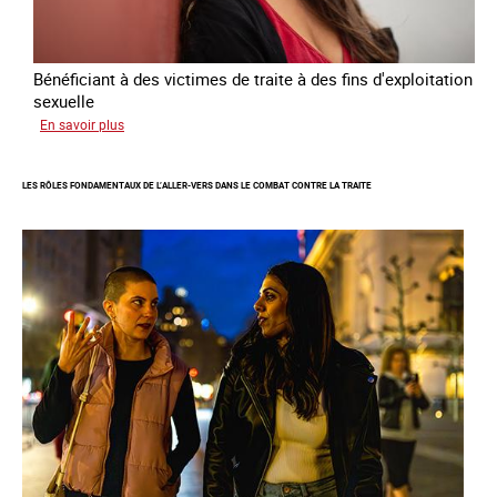
-
2027
Bénéficiant à des victimes de traite à des fins d'exploitation
sexuelle
sur
En savoir plus
Enquête
sur
LES RÔLES FONDAMENTAUX DE L’ALLER-VERS DANS LE COMBAT CONTRE LA TRAITE
les
parcours
de
sortie
de
la
prostitution