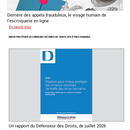
Derrière des appels frauduleux, le visage humain de
l'escroquerie en ligne
sur
En savoir plus
Journée
MIEUX PROTÉGER LES MINEURS VICTIMES DE TRAITE DES ÊTRES HUMAINS
mondiale
de
lutte
contre
la
traite
des
êtres
humains
Un rapport du Défenseur des Droits, de juillet 2026