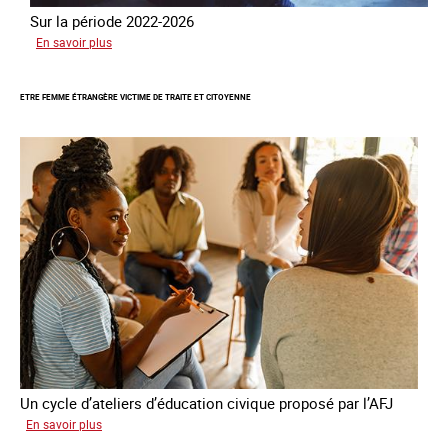
Sur la période 2022-2026
sur
En savoir plus
Le
GRETA
ETRE FEMME ÉTRANGÈRE VICTIME DE TRAITE ET CITOYENNE
publie
son
quatrième
rapport
sur
la
France
Un cycle d’ateliers d’éducation civique proposé par l’AFJ
sur
En savoir plus
Etre