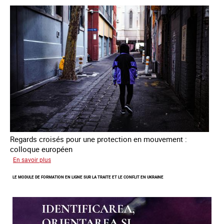
partenariat
avec
la
Colombie
Regards croisés pour une protection en mouvement :
colloque européen
sur
En savoir plus
Errance
LE MODULE DE FORMATION EN LIGNE SUR LA TRAITE ET LE CONFLIT EN UKRAINE
des
mineur·es
victimes
de
traite