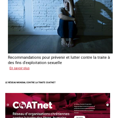
en
errance
Recommandations pour prévenir et lutter contre la traite à
des fins d'exploitation sexuelle
sur
En savoir plus
10
ans
LE RÉSEAU MONDIAL CONTRE LA TRAITE COATNET
après
la
loi
du
13
avril
2016