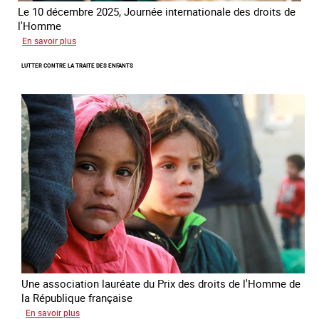
Le 10 décembre 2025, Journée internationale des droits de
l'Homme
sur
En savoir plus
Remise
LUTTER CONTRE LA TRAITE DES ENFANTS
du
Prix
des
droits
de
l’Homme
de
la
République
française
2025
Une association lauréate du Prix des droits de l'Homme de
la République française
sur
En savoir plus