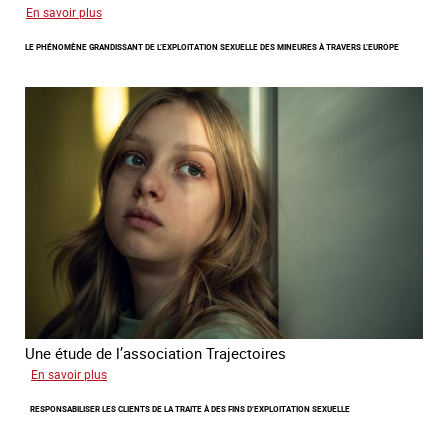
sur
En savoir plus
Le
LE PHÉNOMÈNE GRANDISSANT DE L’EXPLOITATION SEXUELLE DES MINEURES À TRAVERS L’EUROPE
regard
de
l'OCRTEH
sur
l'exploitation
sexuelle
en
France
en
2025
Une étude de l’association Trajectoires
sur
En savoir plus
Le
RESPONSABILISER LES CLIENTS DE LA TRAITE À DES FINS D’EXPLOITATION SEXUELLE
phénomène
grandissant