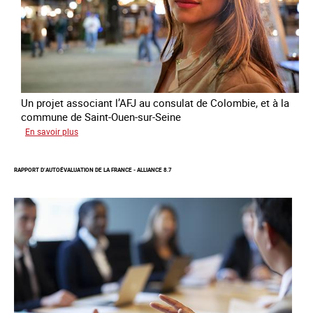
et
le
conflit
en
Ukraine
Un projet associant l’AFJ au consulat de Colombie, et à la
commune de Saint-Ouen-sur-Seine
sur
En savoir plus
Protection
d’une
RAPPORT D’AUTOÉVALUATION DE LA FRANCE - ALLIANCE 8.7
communauté
colombienne
à
risque
de
traite