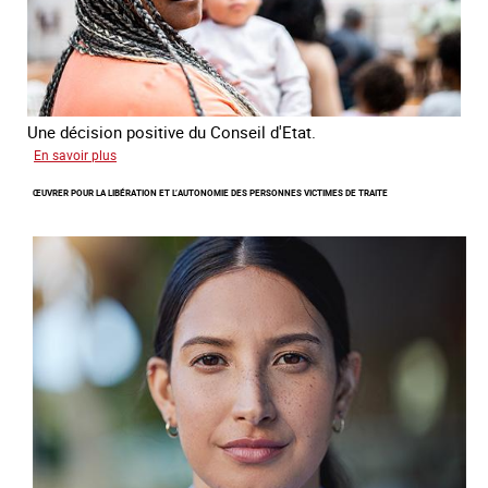
Une décision positive du Conseil d'Etat.
sur
En savoir plus
Combattre
ŒUVRER POUR LA LIBÉRATION ET L’AUTONOMIE DES PERSONNES VICTIMES DE TRAITE
les
difficultés
d'obtenir
un
titre
de
séjour
pour
les
victimes
de
traite