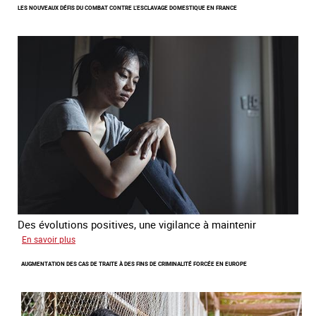
LES NOUVEAUX DÉFIS DU COMBAT CONTRE L’ESCLAVAGE DOMESTIQUE EN FRANCE
femme
étrangère
victime
de
traite
et
citoyenne
Des évolutions positives, une vigilance à maintenir
sur
En savoir plus
Les
AUGMENTATION DES CAS DE TRAITE À DES FINS DE CRIMINALITÉ FORCÉE EN EUROPE
nouveaux
défis
du
combat