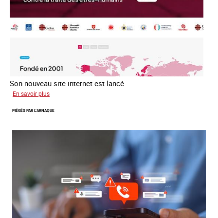
Son nouveau site internet est lancé
sur
En savoir plus
Le
PIÉGÉS PAR L’ARNAQUE
réseau
mondial
contre
la
traite
COATNET