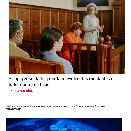
de
l’exploitation
sexuelle
des
mineures
à
travers
l’Europe
S'appuyer sur la loi pour faire évoluer les mentalités et
lutter contre ce fléau
sur
En savoir plus
Responsabiliser
les
AMÉLIORER LA QUALITÉ DES STATISTIQUES SUR LA TRAITE DES ÊTRES HUMAINS À L’ÉCHELLE
clients
EUROPÉENNE
de
la
traite
à