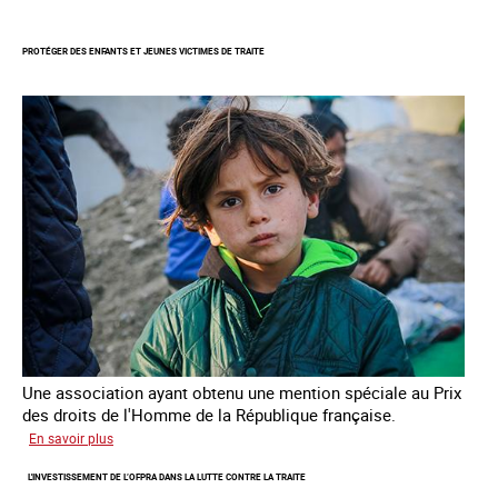
Lutter
contre
PROTÉGER DES ENFANTS ET JEUNES VICTIMES DE TRAITE
la
traite
des
enfants
Une association ayant obtenu une mention spéciale au Prix
des droits de l'Homme de la République française.
sur
En savoir plus
Protéger
L'INVESTISSEMENT DE L’OFPRA DANS LA LUTTE CONTRE LA TRAITE
des