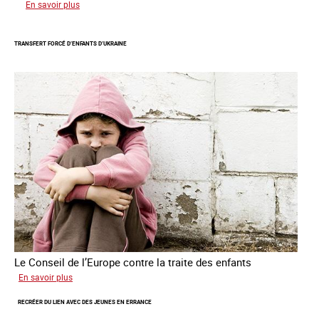
sur
En savoir plus
Mieux
protéger
TRANSFERT FORCÉ D’ENFANTS D’UKRAINE
les
mineurs
victimes
de
traite
des
êtres
humains
Le Conseil de l’Europe contre la traite des enfants
sur
En savoir plus
Transfert
RECRÉER DU LIEN AVEC DES JEUNES EN ERRANCE
forcé
d’enfants