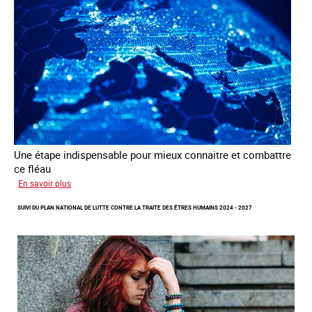
des
fins
d’exploitation
sexuelle
Une étape indispensable pour mieux connaitre et combattre
ce fléau
sur
En savoir plus
Améliorer
SUIVI DU PLAN NATIONAL DE LUTTE CONTRE LA TRAITE DES ÊTRES HUMAINS 2024 - 2027
la
qualité
des
statistiques
sur
la
traite
des