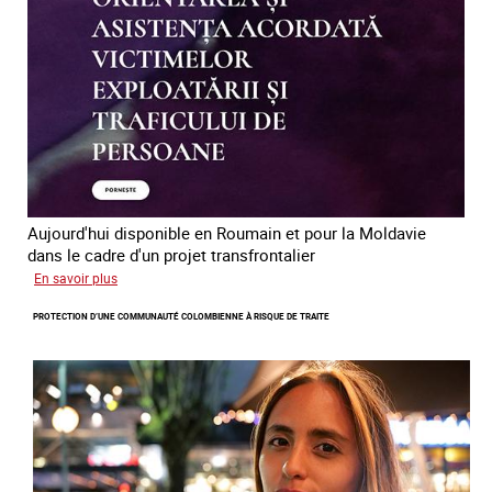
des
êtres
humains
en
Europe
Aujourd'hui disponible en Roumain et pour la Moldavie
dans le cadre d'un projet transfrontalier
sur
En savoir plus
Le
PROTECTION D’UNE COMMUNAUTÉ COLOMBIENNE À RISQUE DE TRAITE
module
de
formation
en
ligne
sur
la
traite