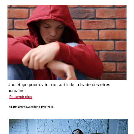
d’Ukraine
Une étape pour éviter ou sortir de la traite des êtres
humains
sur
En savoir plus
Recréer
10 ANS APRÈS LA LOI DU 13 AVRIL 2016
du
lien
avec
des
jeunes