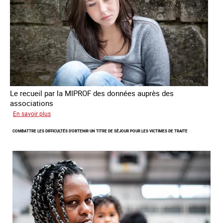
de
criminalité
forcée
en
Europe
Le recueil par la MIPROF des données auprès des
associations
sur
En savoir plus
Lancement
COMBATTRE LES DIFFICULTÉS D'OBTENIR UN TITRE DE SÉJOUR POUR LES VICTIMES DE TRAITE
de
l'enquête
2026
sur
les
victimes
de
traite