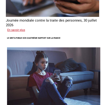
Journée mondiale contre la traite des personnes, 30 juillet
2026
sur
En savoir plus
Piégés
LE GRETA PUBLIE SON QUATRIÈME RAPPORT SUR LA FRANCE
par
l’arnaque