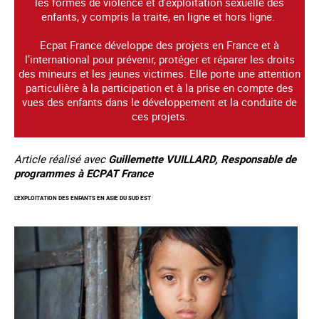
les formes de violence et d’exploitation sexuelle des
enfants, y compris la traite, en ligne et hors ligne.
Ecpat France développe des projets en France et à
l’international pour prévenir, protéger et réparer les droits
des mineurs et les jeunes victimes. Elle porte une attention
particulière à la participation et à la prise en compte des
vues des enfants dans le développement et la conduite de
ces projets.
Article réalisé avec
Guillemette VUILLARD, Responsable de
programmes à ECPAT France
L'EXPLOITATION DES ENFANTS EN ASIE DU SUD EST