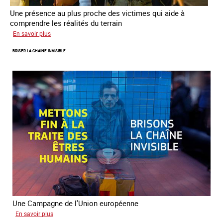
Une présence au plus proche des victimes qui aide à
comprendre les réalités du terrain
sur
En savoir plus
Les
BRISER LA CHAINE INVISIBLE
rôles
fondamentaux
de
l’aller-
vers
dans
le
combat
contre
la
traite
Une Campagne de l'Union européenne
sur
En savoir plus