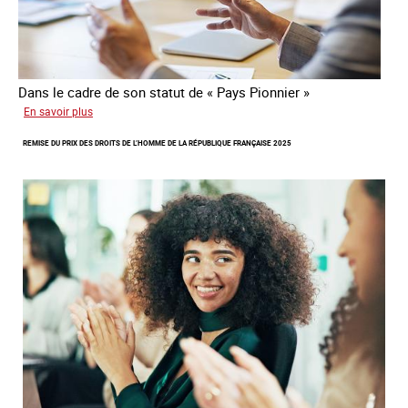
Dans le cadre de son statut de « Pays Pionnier »
sur
En savoir plus
Rapport
REMISE DU PRIX DES DROITS DE L’HOMME DE LA RÉPUBLIQUE FRANÇAISE 2025
d’autoévaluation
de
la
France
-
Alliance
8.7