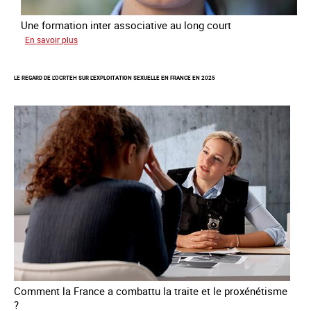
Une formation inter associative au long court
sur
En savoir plus
Œuvrer
pour
LE REGARD DE L'OCRTEH SUR L'EXPLOITATION SEXUELLE EN FRANCE EN 2025
la
libération
et
l’autonomie
des
personnes
victimes
de
traite
Comment la France a combattu la traite et le proxénétisme
?