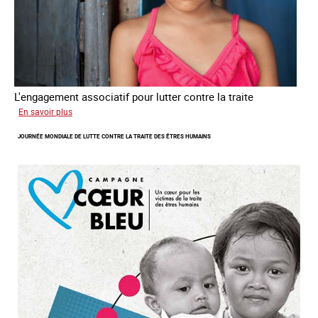
L'engagement associatif pour lutter contre la traite
sur
En savoir plus
L'exploitation
JOURNÉE MONDIALE DE LUTTE CONTRE LA TRAITE DES ÊTRES HUMAINS
des
enfants
en
Asie
du
sud
est