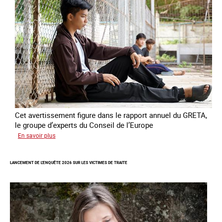
contre
l’esclavage
domestique
en
France
Cet avertissement figure dans le rapport annuel du GRETA,
le groupe d’experts du Conseil de l’Europe
sur
En savoir plus
Augmentation
des
LANCEMENT DE L'ENQUÊTE 2026 SUR LES VICTIMES DE TRAITE
cas
de
traite
à
des
fins