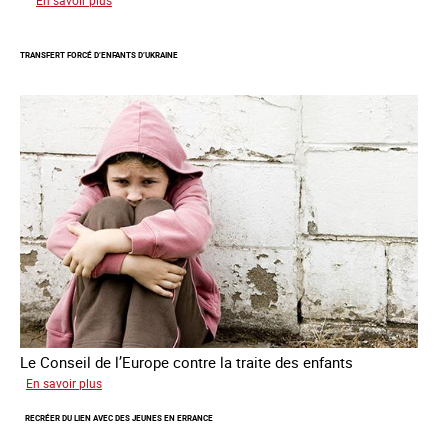
En savoir plus
Mieux
protéger
TRANSFERT FORCÉ D’ENFANTS D’UKRAINE
les
mineurs
victimes
de
traite
des
êtres
humains
Le Conseil de l’Europe contre la traite des enfants
sur
En savoir plus
Transfert
RECRÉER DU LIEN AVEC DES JEUNES EN ERRANCE
forcé
d’enfants