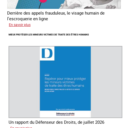
Derrière des appels frauduleux, le visage humain de
l'escroquerie en ligne
sur
En savoir plus
Journée
MIEUX PROTÉGER LES MINEURS VICTIMES DE TRAITE DES ÊTRES HUMAINS
mondiale
de
lutte
contre
la
traite
des
êtres
humains
Un rapport du Défenseur des Droits, de juillet 2026
sur