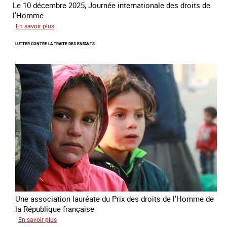
Le 10 décembre 2025, Journée internationale des droits de
l'Homme
sur
En savoir plus
Remise
LUTTER CONTRE LA TRAITE DES ENFANTS
du
Prix
des
droits
de
l’Homme
de
la
République
française
2025
Une association lauréate du Prix des droits de l'Homme de
la République française
sur
En savoir plus