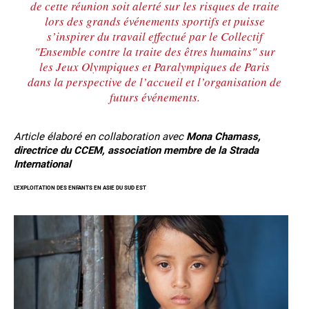
de cette réunion soit alerté sur les risques de traite
lors des grands événements sportifs et puisse
s’inspirer du travail effectué par le Collectif
"Ensemble contre la traite des êtres humains" sur
les Jeux Olympiques et Paralympiques de Paris
dans la perspective de l’accueil et l’organisation de
futurs événements.
Article élaboré en collaboration avec
Mona Chamass,
directrice du CCEM, association membre de la Strada
International
L'EXPLOITATION DES ENFANTS EN ASIE DU SUD EST