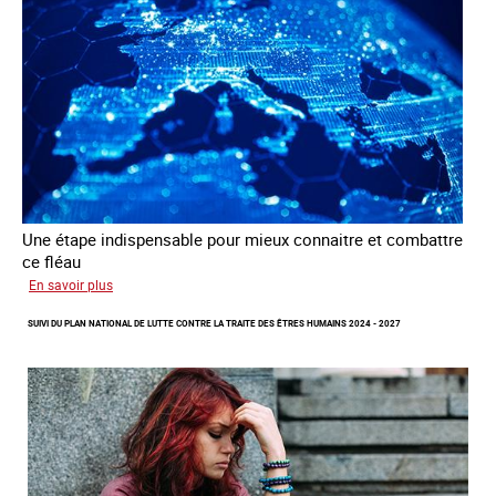
des
fins
d’exploitation
sexuelle
Une étape indispensable pour mieux connaitre et combattre
ce fléau
sur
En savoir plus
Améliorer
SUIVI DU PLAN NATIONAL DE LUTTE CONTRE LA TRAITE DES ÊTRES HUMAINS 2024 - 2027
la
qualité
des
statistiques
sur
la
traite
des