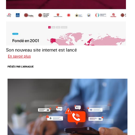
Son nouveau site internet est lancé
sur
En savoir plus
Le
PIÉGÉS PAR L’ARNAQUE
réseau
mondial
contre
la
traite
COATNET