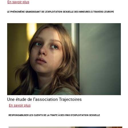
sur
En savoir plus
Le
LE PHÉNOMÈNE GRANDISSANT DE L’EXPLOITATION SEXUELLE DES MINEURES À TRAVERS L’EUROPE
regard
de
l'OCRTEH
sur
l'exploitation
sexuelle
en
France
en
2025
Une étude de l’association Trajectoires
sur
En savoir plus
Le
RESPONSABILISER LES CLIENTS DE LA TRAITE À DES FINS D’EXPLOITATION SEXUELLE
phénomène
grandissant
de