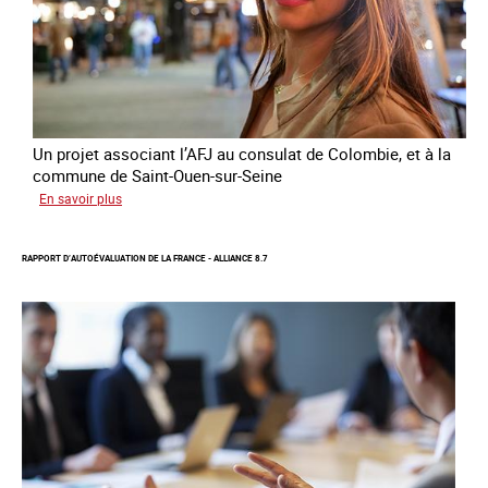
le
conflit
en
Ukraine
Un projet associant l’AFJ au consulat de Colombie, et à la
commune de Saint-Ouen-sur-Seine
sur
En savoir plus
Protection
d’une
RAPPORT D’AUTOÉVALUATION DE LA FRANCE - ALLIANCE 8.7
communauté
colombienne
à
risque
de
traite