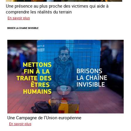
Une présence au plus proche des victimes qui aide à
comprendre les réalités du terrain
sur
En savoir plus
Les
BRISER LA CHAINE INVISIBLE
rôles
fondamentaux
de
l’aller-
vers
dans
le
combat
contre
la
traite
Une Campagne de l'Union européenne
sur
En savoir plus
Briser