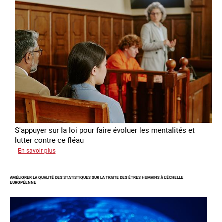
l’exploitation
sexuelle
des
mineures
à
travers
l’Europe
S'appuyer sur la loi pour faire évoluer les mentalités et
lutter contre ce fléau
sur
En savoir plus
Responsabiliser
les
AMÉLIORER LA QUALITÉ DES STATISTIQUES SUR LA TRAITE DES ÊTRES HUMAINS À L’ÉCHELLE
clients
EUROPÉENNE
de
la
traite
à