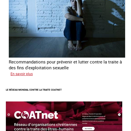
en
errance
Recommandations pour prévenir et lutter contre la traite à
des fins d'exploitation sexuelle
sur
En savoir plus
10
ans
LE RÉSEAU MONDIAL CONTRE LA TRAITE COATNET
après
la
loi
du
13
avril
2016