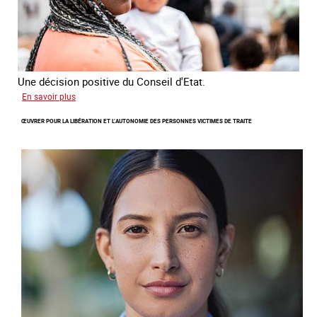
Une décision positive du Conseil d'Etat.
sur
En savoir plus
Combattre
ŒUVRER POUR LA LIBÉRATION ET L’AUTONOMIE DES PERSONNES VICTIMES DE TRAITE
les
difficultés
d'obtenir
un
titre
de
séjour
pour
les
victimes
de
traite