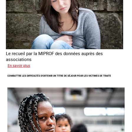
criminalité
forcée
en
Europe
Le recueil par la MIPROF des données auprès des
associations
sur
En savoir plus
Lancement
COMBATTRE LES DIFFICULTÉS D'OBTENIR UN TITRE DE SÉJOUR POUR LES VICTIMES DE TRAITE
de
l'enquête
2026
sur
les
victimes
de
traite