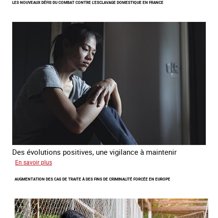
LES NOUVEAUX DÉFIS DU COMBAT CONTRE L’ESCLAVAGE DOMESTIQUE EN FRANCE
femme
étrangère
victime
de
traite
et
citoyenne
Des évolutions positives, une vigilance à maintenir
sur
En savoir plus
Les
AUGMENTATION DES CAS DE TRAITE À DES FINS DE CRIMINALITÉ FORCÉE EN EUROPE
nouveaux
défis
du
combat