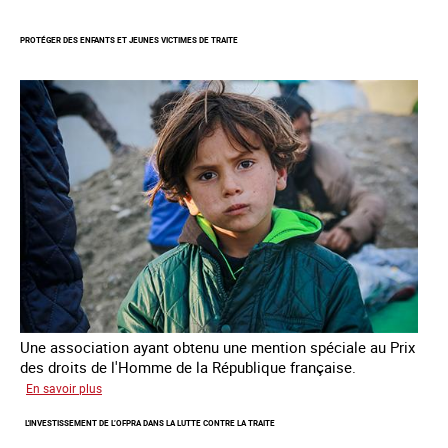
Lutter
contre
PROTÉGER DES ENFANTS ET JEUNES VICTIMES DE TRAITE
la
traite
des
enfants
Une association ayant obtenu une mention spéciale au Prix
des droits de l'Homme de la République française.
sur
En savoir plus
Protéger
L'INVESTISSEMENT DE L’OFPRA DANS LA LUTTE CONTRE LA TRAITE
des
enfants