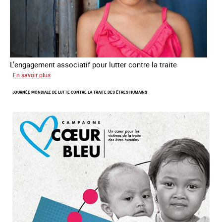
L'engagement associatif pour lutter contre la traite
sur
En savoir plus
L'exploitation
JOURNÉE MONDIALE DE LUTTE CONTRE LA TRAITE DES ÊTRES HUMAINS
des
enfants
en
Asie
du
sud
est