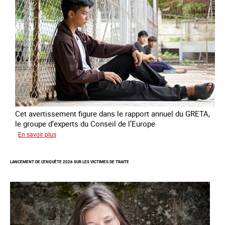
contre
l’esclavage
domestique
en
France
Cet avertissement figure dans le rapport annuel du GRETA,
le groupe d’experts du Conseil de l’Europe
sur
En savoir plus
Augmentation
des
LANCEMENT DE L'ENQUÊTE 2026 SUR LES VICTIMES DE TRAITE
cas
de
traite
à
des
fins
de