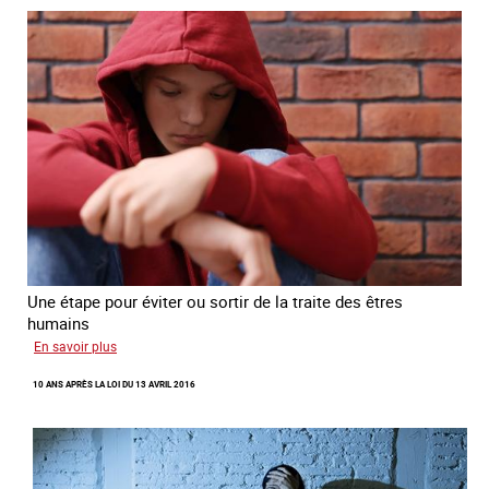
d’Ukraine
Une étape pour éviter ou sortir de la traite des êtres
humains
sur
En savoir plus
Recréer
10 ANS APRÈS LA LOI DU 13 AVRIL 2016
du
lien
avec
des
jeunes