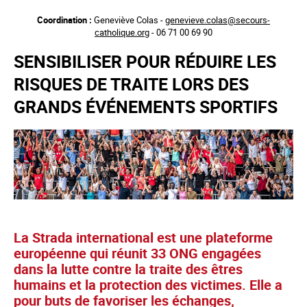
Aller
Coordination :
Geneviève Colas -
genevieve.colas@secours-
au
catholique.org
- 06 71 00 69 90
contenu
principal
SENSIBILISER POUR RÉDUIRE LES
RISQUES DE TRAITE LORS DES
GRANDS ÉVÉNEMENTS SPORTIFS
La Strada international est une plateforme
européenne qui réunit 33 ONG engagées
dans la lutte contre la traite des êtres
humains et la protection des victimes. Elle a
pour buts de favoriser les échanges,