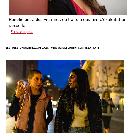
-
2027
Bénéficiant à des victimes de traite à des fins d'exploitation
sexuelle
sur
En savoir plus
Enquête
sur
LES RÔLES FONDAMENTAUX DE L’ALLER-VERS DANS LE COMBAT CONTRE LA TRAITE
les
parcours
de
sortie
de
la
prostitution