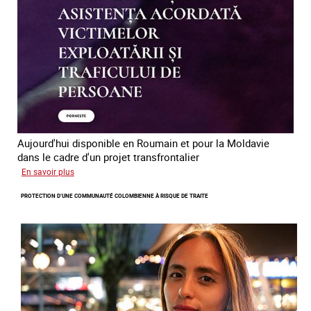
des
êtres
humains
en
Europe
Aujourd'hui disponible en Roumain et pour la Moldavie
dans le cadre d'un projet transfrontalier
sur
En savoir plus
Le
PROTECTION D’UNE COMMUNAUTÉ COLOMBIENNE À RISQUE DE TRAITE
module
de
formation
en
ligne
sur
la
traite
et