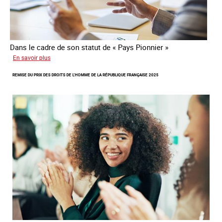
Dans le cadre de son statut de « Pays Pionnier »
sur
En savoir plus
Rapport
REMISE DU PRIX DES DROITS DE L’HOMME DE LA RÉPUBLIQUE FRANÇAISE 2025
d’autoévaluation
de
la
France
-
Alliance
8.7