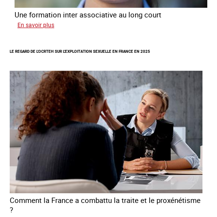
Une formation inter associative au long court
sur
En savoir plus
Œuvrer
pour
LE REGARD DE L'OCRTEH SUR L'EXPLOITATION SEXUELLE EN FRANCE EN 2025
la
libération
et
l’autonomie
des
personnes
victimes
de
traite
Comment la France a combattu la traite et le proxénétisme
?