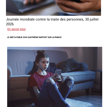
Journée mondiale contre la traite des personnes, 30 juillet
2026
sur
En savoir plus
Piégés
LE GRETA PUBLIE SON QUATRIÈME RAPPORT SUR LA FRANCE
par
l’arnaque