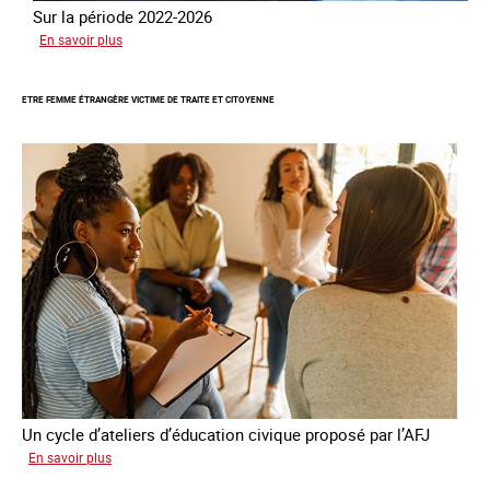
Sur la période 2022-2026
sur
En savoir plus
Le
GRETA
ETRE FEMME ÉTRANGÈRE VICTIME DE TRAITE ET CITOYENNE
publie
son
quatrième
rapport
sur
la
France
Un cycle d’ateliers d’éducation civique proposé par l’AFJ
sur
En savoir plus
Etre