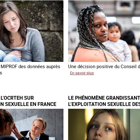
VICTIMES DE TRAITE
e
contre
l’esclavage
yenne
domestique
en
France
la MIPROF des données auprès
Une décision positive du Conseil d
s
sur
En savoir plus
Combattre
cement
les
difficultés
 L'OCRTEH SUR
LE PHÉNOMÈNE GRANDISSANT
quête
d'obtenir
ON SEXUELLE EN FRANCE
L’EXPLOITATION SEXUELLE DE
6
un
MINEURES À TRAVERS L’EURO
titre
de
imes
séjour
pour
e
les