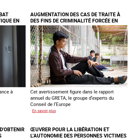
GRETA
publie
BAT
AUGMENTATION DES CAS DE TRAITE À
son
IQUE EN
DES FINS DE CRIMINALITÉ FORCÉE EN
quatrième
EUROPE
rapport
sur
la
France
lance à
Cet avertissement figure dans le rapport
annuel du GRETA, le groupe d’experts du
Conseil de l’Europe
sur
En savoir plus
Augmentation
des
D'OBTENIR
ŒUVRER POUR LA LIBÉRATION ET
cas
S
L’AUTONOMIE DES PERSONNES VICTIMES
de