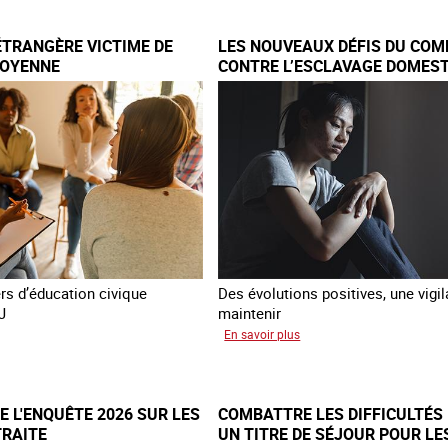
au
Piégés
ial
par
ÉTRANGÈRE VICTIME DE
LES NOUVEAUX DÉFIS DU COM
re
l’arnaque
TOYENNE
CONTRE L’ESCLAVAGE DOMEST
FRANCE
e
TNET
ers d’éducation civique
Des évolutions positives, une vigi
J
maintenir
sur
En savoir plus
Les
me
nouveaux
ngère
défis
 L'ENQUÊTE 2026 SUR LES
COMBATTRE LES DIFFICULTÉS 
ime
du
TRAITE
UN TITRE DE SÉJOUR POUR LE
combat