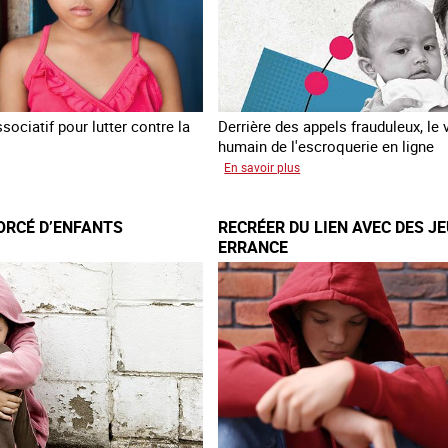
ociatif pour lutter contre la
Derrière des appels frauduleux, le 
humain de l'escroquerie en ligne
sur
En savoir plus
loitation
Journée
mondiale
ORCÉ D’ENFANTS
RECRÉER DU LIEN AVEC DES J
nts
de
ERRANCE
lutte
contre
la
traite
des
êtres
humains