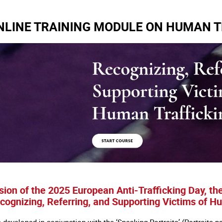
NLINE TRAINING MODULE ON HUMAN T
ion of the 2025 European Anti-Trafficking Day, the 
cognizing, Referring, and Supporting Victims of H
eveloped in conjunction with the ‘Speaking Portraits’ (Portraits pa