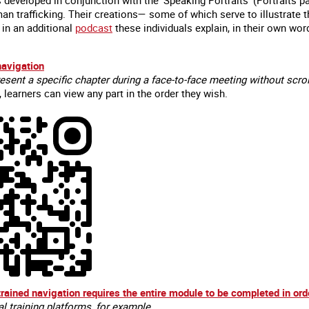
man trafficking. Their creations— some of which serve to illustrat
 in an additional
podcast
these individuals explain, in their own wor
navigation
esent a specific chapter during a face-to-face meeting without scro
 learners can view any part in the order they wish.
 en marge des
Information aux personnes exilées.
#Invisibles : Traite d
portifs
rained navigation requires the entire module to be completed in ord
tal training platforms, for example.