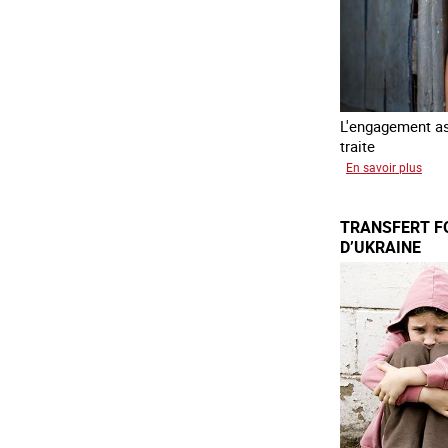
L'engagement ass
traite
sur
En savoir plus
L'exp
des
TRANSFERT F
enfa
D’UKRAINE
en
Asie
du
sud
est