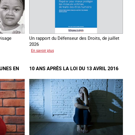
visage
Un rapport du Défenseur des Droits, de juillet
2026
sur
En savoir plus
Mieux
protéger
EUNES EN
10 ANS APRÈS LA LOI DU 13 AVRIL 2016
les
mineurs
victimes
de
traite
des
êtres
humains