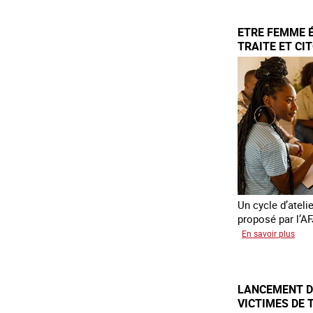
rése
mond
ETRE FEMME 
cont
TRAITE ET CI
la
trait
COA
Un cycle d’ateli
proposé par l’AF
sur
En savoir plus
Etre
fem
étra
LANCEMENT DE
vict
VICTIMES DE 
de