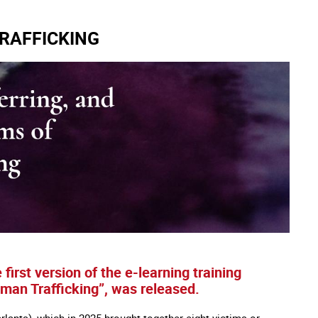
RAFFICKING
first version of the e-learning training
uman Trafficking”, was released.
rlants), which in 2025 brought together eight victims or