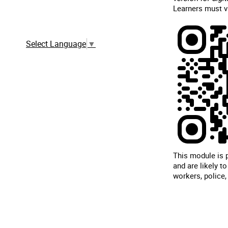
Learners must vi
Traduction automatique à partir de la
version française
Select Language
▼
This module is p
and are likely t
workers, police,