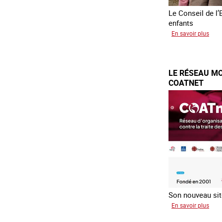
Le Conseil de l’
enfants
sur
En savoir plus
Tran
forc
d’en
LE RÉSEAU MO
d’Uk
COATNET
Son nouveau site
sur
En savoir plus
Le