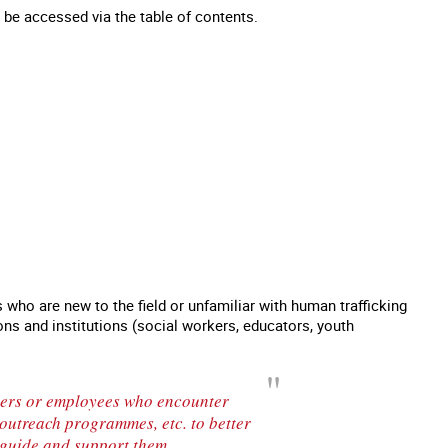
n be accessed via the table of contents.
who are new to the field or unfamiliar with human trafficking
ions and institutions (social workers, educators, youth
eers or employees who encounter
 outreach programmes, etc. to better
r guide and support them.