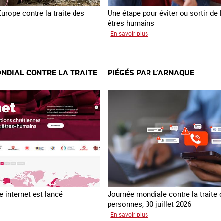
Europe contre la traite des
Une étape pour éviter ou sortir de l
êtres humains
sur
En savoir plus
sfert
Recréer
é
du
fants
lien
NDIAL CONTRE LA TRAITE
PIÉGÉS PAR L’ARNAQUE
raine
avec
des
jeunes
en
errance
 internet est lancé
Journée mondiale contre la traite
personnes, 30 juillet 2026
sur
En savoir plus