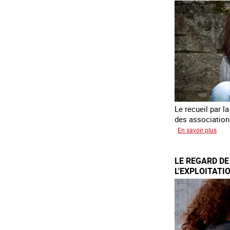
trait
et
cito
Le recueil par 
des association
sur
En savoir plus
Lan
de
LE REGARD DE
l'en
L'EXPLOITATI
202
EN 2025
sur
les
vict
de
trait