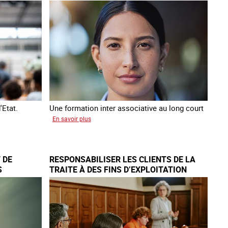
DE TRAITE
traite
à
des
fins
de
criminalité
forcée
en
Europe
'Etat.
Une formation inter associative au long court
sur
En savoir plus
Œuvrer
pour
la
 DE
RESPONSABILISER LES CLIENTS DE LA
libération
S
TRAITE À DES FINS D’EXPLOITATION
et
PE
SEXUELLE
l’autonomie
des
personnes
victimes
de