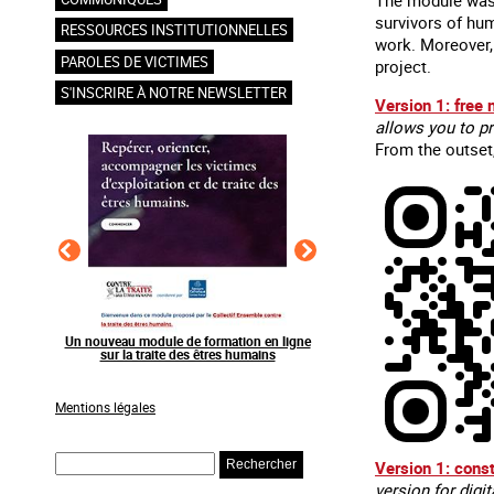
survivors of hu
RESSOURCES INSTITUTIONNELLES
work. Moreover,
PAROLES DE VICTIMES
project.
S'INSCRIRE À NOTRE NEWSLETTER
Version 1: free 
allows you to pr
From the outset,
en ligne
Raising awareness on the sidelines of major
Agir contre l’exploitation
ns
sporting events
grands événements s
Mentions légales
Rechercher
Version 1: const
version for digi