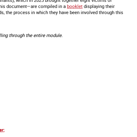
e this document—are compiled in a
booklet
displaying their
ds, the process in which they have been involved through this
lling through the entire module.
es mineurs en France
#Devenir : l'accompagnement des mineurs
Les nouveaux
victime de traite
er;