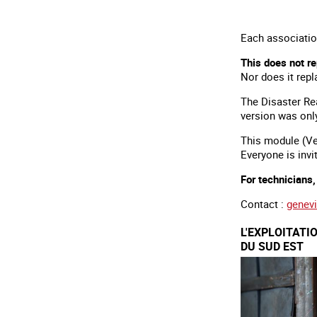
Each association
This does not re
Nor does it repl
The Disaster Rea
version was only
This module (Ve
Everyone is inv
For technicians
Contact :
genev
L'EXPLOITATI
DU SUD EST