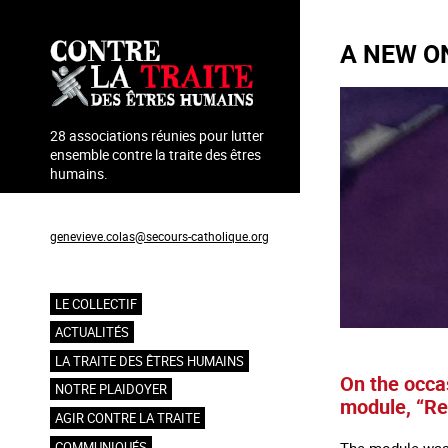
Aller
au
A NEW O
contenu
principal
28 associations réunies pour lutter
ensemble contre la traite des êtres
humains.
Coordination : Geneviève Colas
genevieve.colas@secours-catholique.org
06 71 00 69 90
LE COLLECTIF
Navigation
ACTUALITÉS
principale
LA TRAITE DES ÊTRES HUMAINS
On the occas
NOTRE PLAIDOYER
module, “Re
AGIR CONTRE LA TRAITE
The module was d
COMMUNIQUÉS