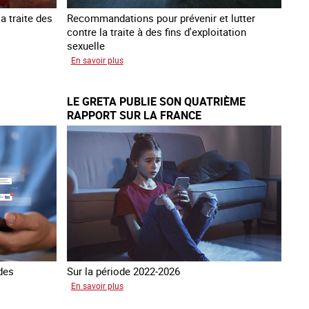
a traite des
Recommandations pour prévenir et lutter
contre la traite à des fins d'exploitation
sexuelle
sur
En savoir plus
10
ans
LE GRETA PUBLIE SON QUATRIÈME
après
RAPPORT SUR LA FRANCE
la
loi
du
13
avril
2016
 des
Sur la période 2022-2026
sur
En savoir plus
Le