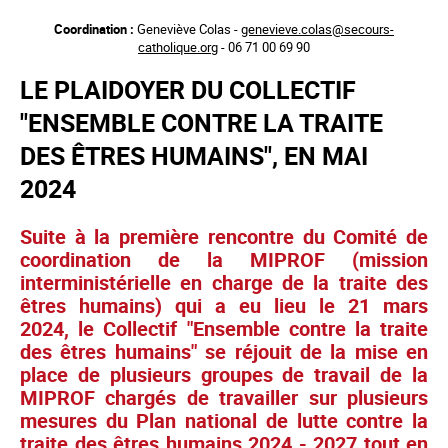
Aller
Coordination :
Geneviève Colas -
genevieve.colas@secours-
au
catholique.org
- 06 71 00 69 90
contenu
principal
LE PLAIDOYER DU COLLECTIF
"ENSEMBLE CONTRE LA TRAITE
DES ÊTRES HUMAINS", EN MAI
2024
Suite à la première rencontre du Comité de
coordination de la MIPROF (mission
interministérielle en charge de la traite des
êtres humains) qui a eu lieu le 21 mars
2024, le Collectif "Ensemble contre la traite
des êtres humains" se réjouit de la mise en
place de plusieurs groupes de travail de la
MIPROF chargés de travailler sur plusieurs
mesures du Plan national de lutte contre la
traite des êtres humains 2024 - 2027 tout en