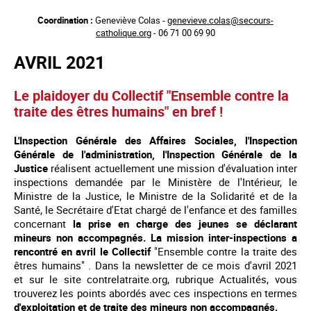
Aller
Coordination :
Geneviève Colas -
genevieve.colas@secours-
au
catholique.org
- 06 71 00 69 90
contenu
principal
AVRIL 2021
Le plaidoyer du Collectif "Ensemble contre la
traite des êtres humains" en bref !
L'Inspection Générale des Affaires Sociales, l'Inspection
Générale de l'administration, l'Inspection Générale de la
Justice
réalisent actuellement une mission d'évaluation inter
inspections demandée par le Ministère de l'Intérieur, le
Ministre de la Justice, le Ministre de la Solidarité et de la
Santé, le Secrétaire d'Etat chargé de l'enfance et des familles
concernant
la prise en charge des jeunes se déclarant
mineurs non accompagnés. La mission inter-inspections a
rencontré en avril le Collectif
"Ensemble contre la traite des
êtres humains" . Dans la newsletter de ce mois d'avril 2021
et sur le site contrelatraite.org, rubrique Actualités, vous
trouverez les points abordés avec ces inspections en termes
d'exploitation et de traite des mineurs non accompagnés.