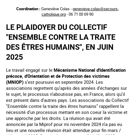
Aller
Coordination :
Geneviève Colas -
genevieve.colas@secours-
au
catholique.org
- 06 71 00 69 90
contenu
principal
LE PLAIDOYER DU COLLECTIF
"ENSEMBLE CONTRE LA TRAITE
DES ÊTRES HUMAINS", EN JUIN
2025
Le travail engagé sur le
Mécanisme National d'Identification
précoce, d'Orientation et de Protection des victimes
(MNIOP)
s'est poursuivi en septembre 2024. Les
associations regrettent qu'après des années d'échanges sur
le sujet, le processus n'aboutisse pas, en France, alors qu'il
est présent dans d'autres pays. Les associations du Collectif
"Ensemble contre la traite des êtres humains" rappellent la
nécessité d'un processus mettant en son coeur la victime et
une approche par les droits. La réunion qui avait été
annoncée par la Miprof pour mi novembre 2024 n'a pas eu
lieu et une nouvelle réunion était attendue pour fin mars /