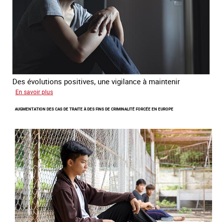
Des évolutions positives, une vigilance à maintenir
sur
En savoir plus
Les
AUGMENTATION DES CAS DE TRAITE À DES FINS DE CRIMINALITÉ FORCÉE EN EUROPE
nouveaux
défis
du
combat
contre
l’esclavage
domestique
en
France