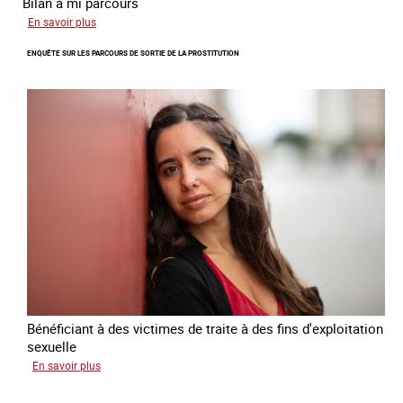
Bilan à mi parcours
sur
En savoir plus
Suivi
ENQUÊTE SUR LES PARCOURS DE SORTIE DE LA PROSTITUTION
du
Plan
national
de
lutte
contre
la
traite
des
êtres
humains
2024
-
2027
Bénéficiant à des victimes de traite à des fins d'exploitation
sexuelle
sur
En savoir plus
Enquête
sur