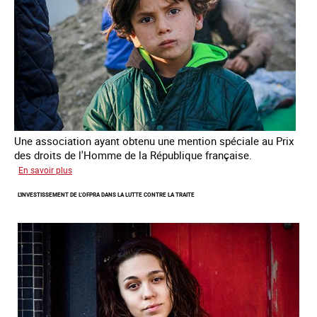
Une association ayant obtenu une mention spéciale au Prix
des droits de l'Homme de la République française.
sur
En savoir plus
Protéger
L'INVESTISSEMENT DE L’OFPRA DANS LA LUTTE CONTRE LA TRAITE
des
enfants
et
jeunes
victimes
de
traite