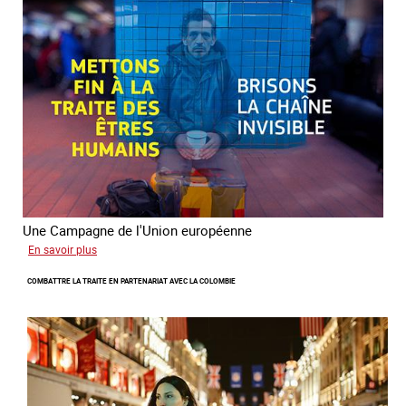
l’aller-
vers
dans
le
combat
contre
la
traite
Une Campagne de l'Union européenne
sur
En savoir plus
Briser
COMBATTRE LA TRAITE EN PARTENARIAT AVEC LA COLOMBIE
la
chaine
invisible