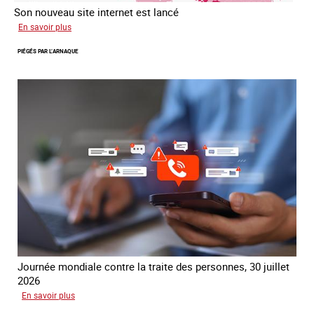
Son nouveau site internet est lancé
sur
En savoir plus
Le
PIÉGÉS PAR L’ARNAQUE
réseau
mondial
contre
la
traite
COATNET
Journée mondiale contre la traite des personnes, 30 juillet
2026
sur
En savoir plus
Piégés