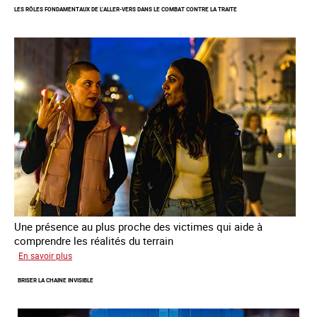
LES RÔLES FONDAMENTAUX DE L’ALLER-VERS DANS LE COMBAT CONTRE LA TRAITE
les
parcours
de
sortie
de
la
prostitution
Une présence au plus proche des victimes qui aide à
comprendre les réalités du terrain
sur
En savoir plus
Les
BRISER LA CHAINE INVISIBLE
rôles
fondamentaux
de