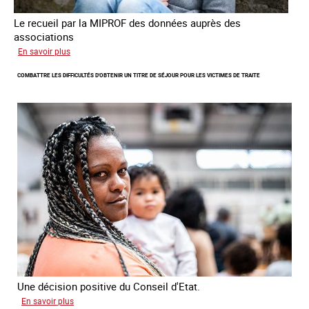
Le recueil par la MIPROF des données auprès des
associations
sur
En savoir plus
Lancement
COMBATTRE LES DIFFICULTÉS D'OBTENIR UN TITRE DE SÉJOUR POUR LES VICTIMES DE TRAITE
de
l'enquête
2026
sur
les
victimes
de
traite
Une décision positive du Conseil d'Etat.
sur
En savoir plus