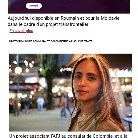
Aujourd'hui disponible en Roumain et pour la Moldavie
dans le cadre d'un projet transfrontalier
sur
En savoir plus
Le
PROTECTION D’UNE COMMUNAUTÉ COLOMBIENNE À RISQUE DE TRAITE
module
de
formation
en
ligne
sur
la
traite
et
le
conflit
en
Ukraine
Un projet associant l’AFJ au consulat de Colombie, et à la