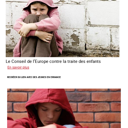
des
êtres
humains
Le Conseil de l’Europe contre la traite des enfants
sur
En savoir plus
Transfert
RECRÉER DU LIEN AVEC DES JEUNES EN ERRANCE
forcé
d’enfants
d’Ukraine