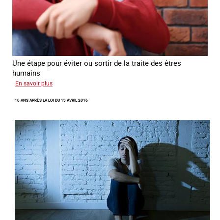
Une étape pour éviter ou sortir de la traite des êtres
humains
sur
En savoir plus
Recréer
10 ANS APRÈS LA LOI DU 13 AVRIL 2016
du
lien
avec
des
jeunes
en
errance