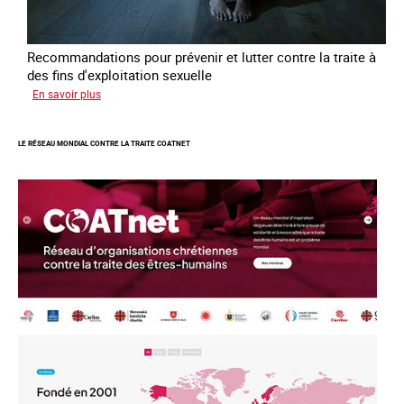
Recommandations pour prévenir et lutter contre la traite à
des fins d'exploitation sexuelle
sur
En savoir plus
10
ans
LE RÉSEAU MONDIAL CONTRE LA TRAITE COATNET
après
la
loi
du
13
avril
2016