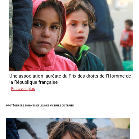
droits
de
l’Homme
de
la
République
française
2025
Une association lauréate du Prix des droits de l'Homme de
la République française
sur
En savoir plus
Lutter
contre
PROTÉGER DES ENFANTS ET JEUNES VICTIMES DE TRAITE
la
traite
des
enfants