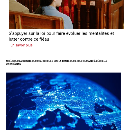
S'appuyer sur la loi pour faire évoluer les mentalités et
lutter contre ce fléau
sur
En savoir plus
Responsabiliser
les
AMÉLIORER LA QUALITÉ DES STATISTIQUES SUR LA TRAITE DES ÊTRES HUMAINS À L’ÉCHELLE
clients
EUROPÉENNE
de
la
traite
à
des
fins
d’exploitation
sexuelle