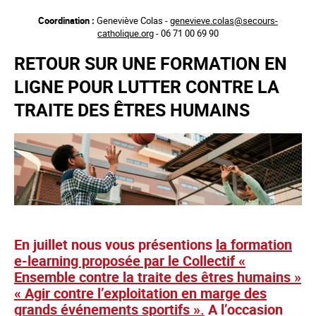
Aller
Coordination :
Geneviève Colas -
genevieve.colas@secours-
au
catholique.org
- 06 71 00 69 90
contenu
principal
RETOUR SUR UNE FORMATION EN
LIGNE POUR LUTTER CONTRE LA
TRAITE DES ÊTRES HUMAINS
En juillet nous vous présentions
la formation
e-learning proposée par le Collectif «
Ensemble contre la traite des êtres humains »
« Agir contre l’exploitation en marge des
grands événements sportifs ».
A l’occasion