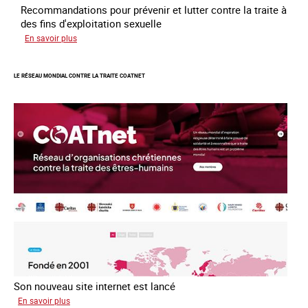
Recommandations pour prévenir et lutter contre la traite à
des fins d'exploitation sexuelle
sur
En savoir plus
10
ans
LE RÉSEAU MONDIAL CONTRE LA TRAITE COATNET
après
la
loi
du
13
avril
2016
Son nouveau site internet est lancé
sur
En savoir plus