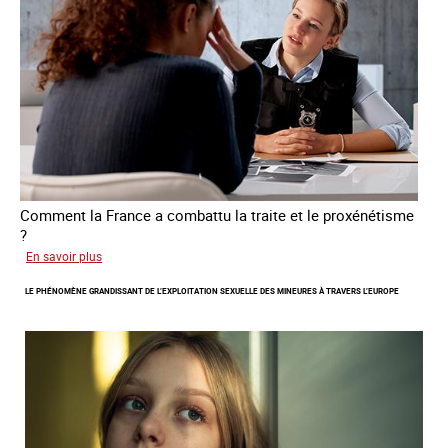
personnes
victimes
de
traite
Comment la France a combattu la traite et le proxénétisme
?
sur
En savoir plus
Le
LE PHÉNOMÈNE GRANDISSANT DE L’EXPLOITATION SEXUELLE DES MINEURES À TRAVERS L’EUROPE
regard
de
l'OCRTEH
sur
l'exploitation
sexuelle
en
France