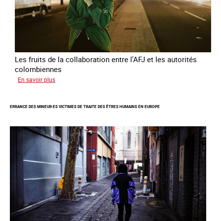
Les fruits de la collaboration entre l'AFJ et les autorités
colombiennes
sur
En savoir plus
Combattre
la
ERRANCE DES MINEUR·ES VICTIMES DE TRAITE DES ÊTRES HUMAINS EN EUROPE
traite
en
partenariat
avec
la
Colombie