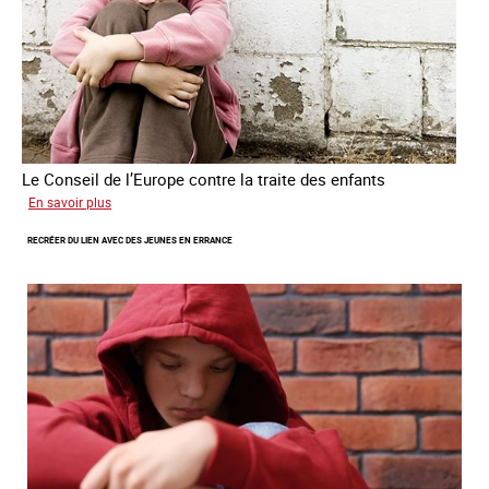
humains
Le Conseil de l’Europe contre la traite des enfants
sur
En savoir plus
Transfert
RECRÉER DU LIEN AVEC DES JEUNES EN ERRANCE
forcé
d’enfants
d’Ukraine