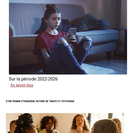
Sur la période 2022-2026
sur
En savoir plus
Le
GRETA
ETRE FEMME ÉTRANGÈRE VICTIME DE TRAITE ET CITOYENNE
publie
son
quatrième
rapport
sur
la