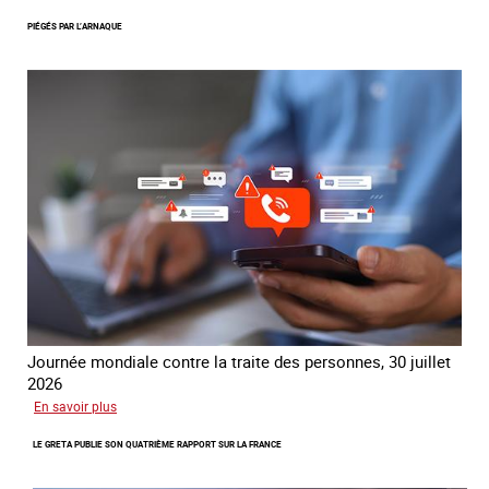
Le
PIÉGÉS PAR L’ARNAQUE
réseau
mondial
contre
la
traite
COATNET
Journée mondiale contre la traite des personnes, 30 juillet
2026
sur
En savoir plus
Piégés
LE GRETA PUBLIE SON QUATRIÈME RAPPORT SUR LA FRANCE
par
l’arnaque