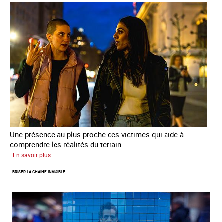
de
sortie
de
la
prostitution
Une présence au plus proche des victimes qui aide à
comprendre les réalités du terrain
sur
En savoir plus
Les
BRISER LA CHAINE INVISIBLE
rôles
fondamentaux
de
l’aller-
vers