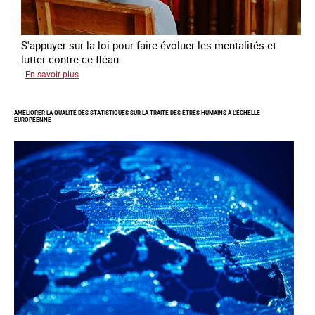
S'appuyer sur la loi pour faire évoluer les mentalités et
lutter contre ce fléau
sur
En savoir plus
Responsabiliser
les
AMÉLIORER LA QUALITÉ DES STATISTIQUES SUR LA TRAITE DES ÊTRES HUMAINS À L’ÉCHELLE
clients
EUROPÉENNE
de
la
traite
à
des
fins
d’exploitation
sexuelle