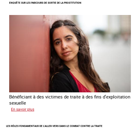
ENQUÊTE SUR LES PARCOURS DE SORTIE DE LA PROSTITUTION
du
Plan
national
de
lutte
contre
la
traite
des
êtres
humains
2024
-
2027
Bénéficiant à des victimes de traite à des fins d'exploitation
sexuelle
sur
En savoir plus
Enquête
sur
LES RÔLES FONDAMENTAUX DE L’ALLER-VERS DANS LE COMBAT CONTRE LA TRAITE
les
parcours