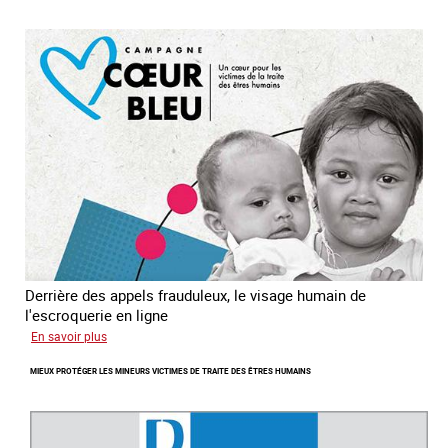
enfants
en
Asie
du
sud
est
Derrière des appels frauduleux, le visage humain de
l'escroquerie en ligne
sur
En savoir plus
Journée
MIEUX PROTÉGER LES MINEURS VICTIMES DE TRAITE DES ÊTRES HUMAINS
mondiale
de
lutte
contre