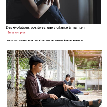
Des évolutions positives, une vigilance à maintenir
sur
En savoir plus
Les
AUGMENTATION DES CAS DE TRAITE À DES FINS DE CRIMINALITÉ FORCÉE EN EUROPE
nouveaux
défis
du
combat
contre
l’esclavage
domestique
en
France