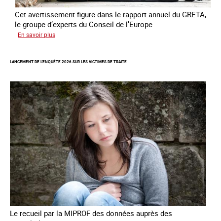
Cet avertissement figure dans le rapport annuel du GRETA,
le groupe d’experts du Conseil de l’Europe
sur
En savoir plus
Augmentation
des
LANCEMENT DE L'ENQUÊTE 2026 SUR LES VICTIMES DE TRAITE
cas
de
traite
à
des
fins
de
criminalité
forcée
en
Europe
Le recueil par la MIPROF des données auprès des