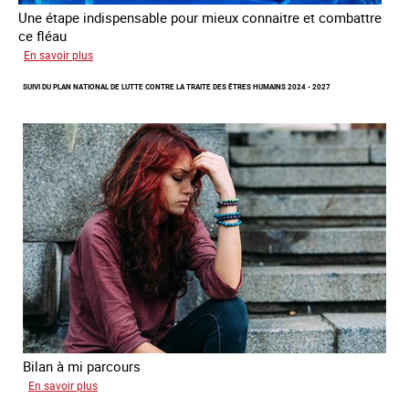
Une étape indispensable pour mieux connaitre et combattre
ce fléau
sur
En savoir plus
Améliorer
SUIVI DU PLAN NATIONAL DE LUTTE CONTRE LA TRAITE DES ÊTRES HUMAINS 2024 - 2027
la
qualité
des
statistiques
sur
la
traite
des
êtres
humains
à
l’échelle
européenne
Bilan à mi parcours
sur
En savoir plus
Suivi