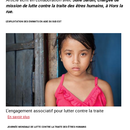
mission de lutte contre la traite des êtres humains, à Hors la
rue.
L'EXPLOITATION DES ENFANTS EN ASIE DU SUD EST
L'engagement associatif pour lutter contre la traite
sur
En savoir plus
L'exploitation
JOURNÉE MONDIALE DE LUTTE CONTRE LA TRAITE DES ÊTRES HUMAINS
des