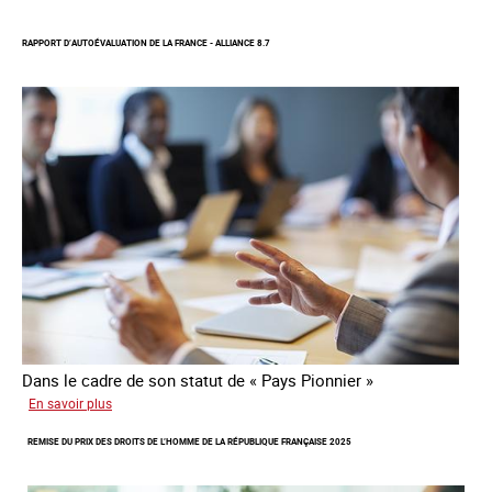
Protection
d’une
RAPPORT D’AUTOÉVALUATION DE LA FRANCE - ALLIANCE 8.7
communauté
colombienne
à
risque
de
traite
Dans le cadre de son statut de « Pays Pionnier »
sur
En savoir plus
Rapport
REMISE DU PRIX DES DROITS DE L’HOMME DE LA RÉPUBLIQUE FRANÇAISE 2025
d’autoévaluation
de
la