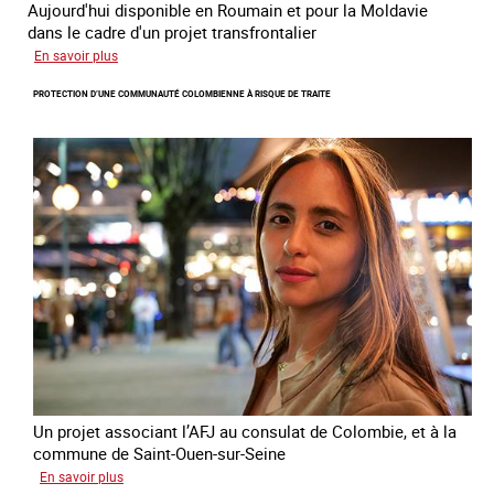
Aujourd'hui disponible en Roumain et pour la Moldavie
dans le cadre d'un projet transfrontalier
sur
En savoir plus
Le
PROTECTION D’UNE COMMUNAUTÉ COLOMBIENNE À RISQUE DE TRAITE
module
de
formation
en
ligne
sur
la
traite
et
le
conflit
en
Ukraine
Un projet associant l’AFJ au consulat de Colombie, et à la
commune de Saint-Ouen-sur-Seine
sur
En savoir plus