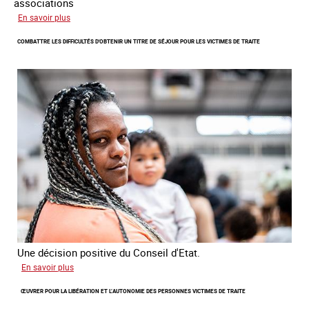
associations
sur
En savoir plus
Lancement
COMBATTRE LES DIFFICULTÉS D'OBTENIR UN TITRE DE SÉJOUR POUR LES VICTIMES DE TRAITE
de
l'enquête
2026
sur
les
victimes
de
traite
Une décision positive du Conseil d'Etat.
sur
En savoir plus
Combattre
ŒUVRER POUR LA LIBÉRATION ET L’AUTONOMIE DES PERSONNES VICTIMES DE TRAITE
les
difficultés