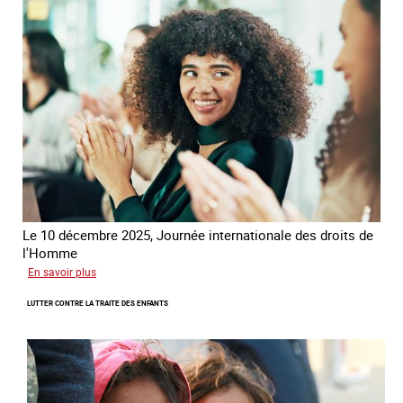
France
-
Alliance
8.7
Le 10 décembre 2025, Journée internationale des droits de
l'Homme
sur
En savoir plus
Remise
LUTTER CONTRE LA TRAITE DES ENFANTS
du
Prix
des
droits
de
l’Homme