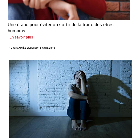
Une étape pour éviter ou sortir de la traite des êtres
humains
sur
En savoir plus
Recréer
10 ANS APRÈS LA LOI DU 13 AVRIL 2016
du
lien
avec
des
jeunes
en
errance