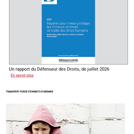
la
traite
des
êtres
humains
Un rapport du Défenseur des Droits, de juillet 2026
sur
En savoir plus
Mieux
protéger
TRANSFERT FORCÉ D’ENFANTS D’UKRAINE
les
mineurs
victimes
de
traite
des
êtres