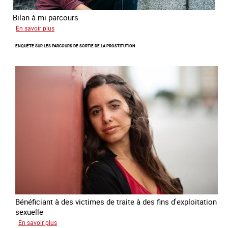
Bilan à mi parcours
sur
En savoir plus
Suivi
ENQUÊTE SUR LES PARCOURS DE SORTIE DE LA PROSTITUTION
du
Plan
national
de
lutte
contre
la
traite
des
êtres
humains
2024
-
2027
Bénéficiant à des victimes de traite à des fins d'exploitation
sexuelle
sur
En savoir plus