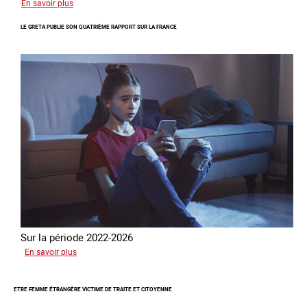
sur
En savoir plus
Piégés
LE GRETA PUBLIE SON QUATRIÈME RAPPORT SUR LA FRANCE
par
l’arnaque
Sur la période 2022-2026
sur
En savoir plus
Le
GRETA
ETRE FEMME ÉTRANGÈRE VICTIME DE TRAITE ET CITOYENNE
publie
son