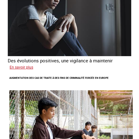
citoyenne
Des évolutions positives, une vigilance à maintenir
sur
En savoir plus
Les
AUGMENTATION DES CAS DE TRAITE À DES FINS DE CRIMINALITÉ FORCÉE EN EUROPE
nouveaux
défis
du
combat
contre
l’esclavage
domestique
en
France