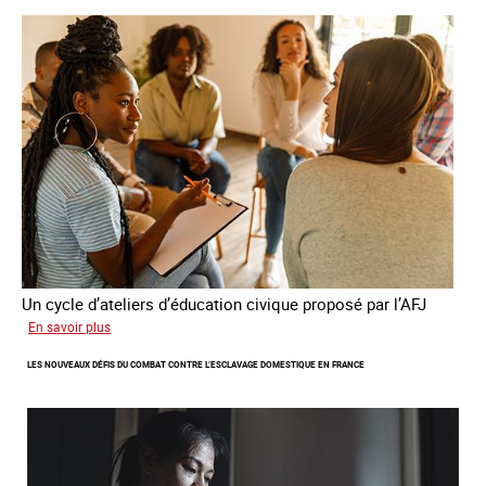
quatrième
rapport
sur
la
France
Un cycle d’ateliers d’éducation civique proposé par l’AFJ
sur
En savoir plus
Etre
LES NOUVEAUX DÉFIS DU COMBAT CONTRE L’ESCLAVAGE DOMESTIQUE EN FRANCE
femme
étrangère
victime
de
traite
et