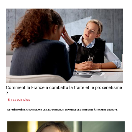
libération
et
l’autonomie
des
personnes
victimes
de
traite
Comment la France a combattu la traite et le proxénétisme
?
sur
En savoir plus
Le
LE PHÉNOMÈNE GRANDISSANT DE L’EXPLOITATION SEXUELLE DES MINEURES À TRAVERS L’EUROPE
regard
de
l'OCRTEH
sur