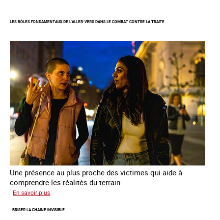
Enquête
sur
LES RÔLES FONDAMENTAUX DE L’ALLER-VERS DANS LE COMBAT CONTRE LA TRAITE
les
parcours
de
sortie
de
la
prostitution
Une présence au plus proche des victimes qui aide à
comprendre les réalités du terrain
sur
En savoir plus
Les
BRISER LA CHAINE INVISIBLE
rôles