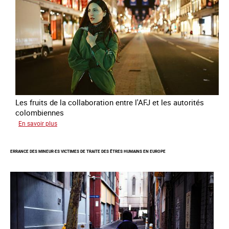
Les fruits de la collaboration entre l'AFJ et les autorités
colombiennes
sur
En savoir plus
Combattre
la
ERRANCE DES MINEUR·ES VICTIMES DE TRAITE DES ÊTRES HUMAINS EN EUROPE
traite
en
partenariat
avec
la
Colombie