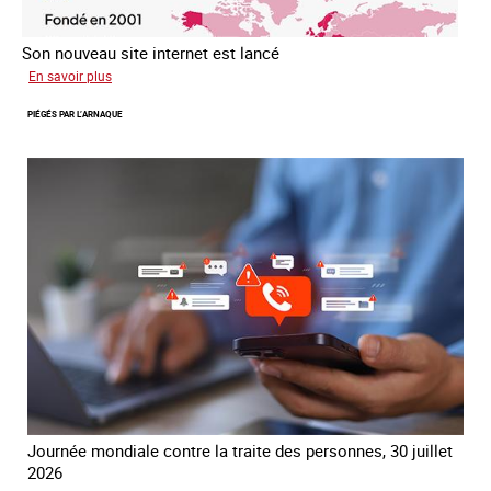
Son nouveau site internet est lancé
sur
En savoir plus
Le
PIÉGÉS PAR L’ARNAQUE
réseau
mondial
contre
la
traite
COATNET
Journée mondiale contre la traite des personnes, 30 juillet
2026