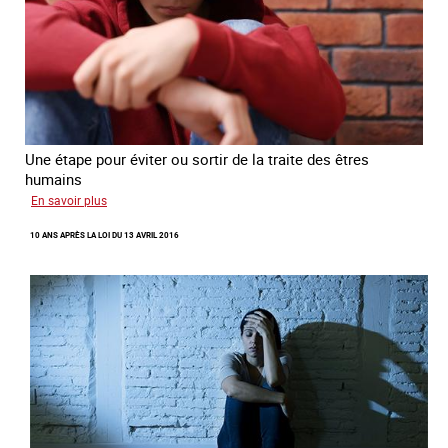
Une étape pour éviter ou sortir de la traite des êtres
humains
sur
En savoir plus
Recréer
10 ANS APRÈS LA LOI DU 13 AVRIL 2016
du
lien
avec
des
jeunes
en
errance