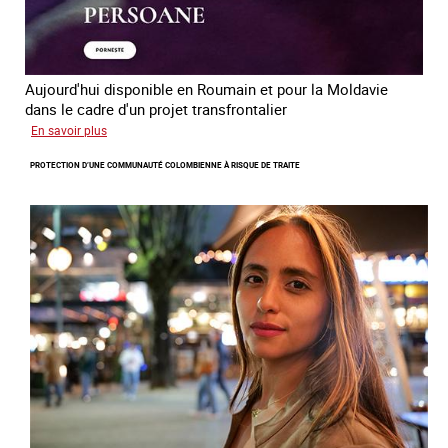
Aujourd'hui disponible en Roumain et pour la Moldavie
dans le cadre d'un projet transfrontalier
sur
En savoir plus
Le
PROTECTION D’UNE COMMUNAUTÉ COLOMBIENNE À RISQUE DE TRAITE
module
de
formation
en
ligne
sur
la
traite
et
le
conflit
en
Ukraine