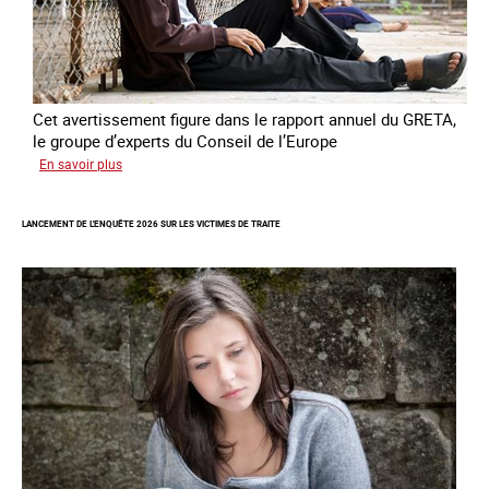
Cet avertissement figure dans le rapport annuel du GRETA,
le groupe d’experts du Conseil de l’Europe
sur
En savoir plus
Augmentation
des
LANCEMENT DE L'ENQUÊTE 2026 SUR LES VICTIMES DE TRAITE
cas
de
traite
à
des
fins
de
criminalité
forcée
en
Europe