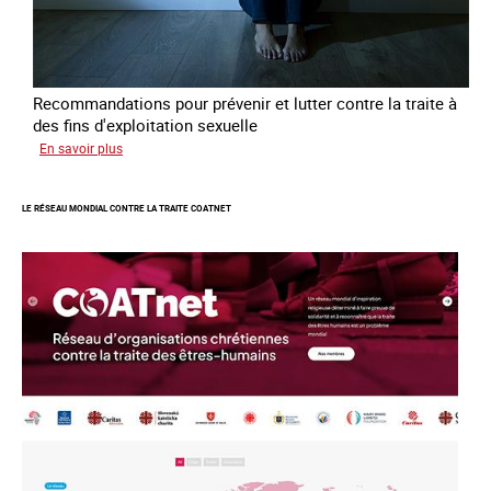
Recommandations pour prévenir et lutter contre la traite à
des fins d'exploitation sexuelle
sur
En savoir plus
10
ans
LE RÉSEAU MONDIAL CONTRE LA TRAITE COATNET
après
la
loi
du
13
avril
2016