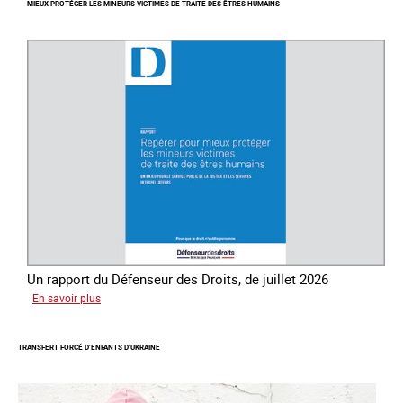
MIEUX PROTÉGER LES MINEURS VICTIMES DE TRAITE DES ÊTRES HUMAINS
mondiale
de
lutte
contre
la
traite
des
êtres
humains
Un rapport du Défenseur des Droits, de juillet 2026
sur
En savoir plus
Mieux
protéger
TRANSFERT FORCÉ D’ENFANTS D’UKRAINE
les
mineurs
victimes