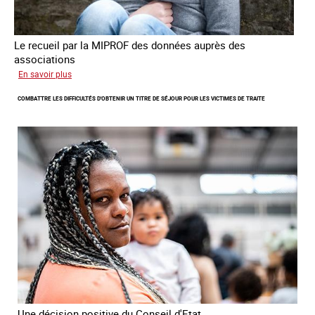
Le recueil par la MIPROF des données auprès des
associations
sur
En savoir plus
Lancement
COMBATTRE LES DIFFICULTÉS D'OBTENIR UN TITRE DE SÉJOUR POUR LES VICTIMES DE TRAITE
de
l'enquête
2026
sur
les
victimes
de
traite
Une décision positive du Conseil d'Etat.