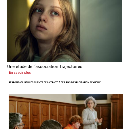
l'exploitation
sexuelle
en
France
en
2025
Une étude de l’association Trajectoires
sur
En savoir plus
Le
RESPONSABILISER LES CLIENTS DE LA TRAITE À DES FINS D’EXPLOITATION SEXUELLE
phénomène
grandissant
de
l’exploitation
sexuelle
des
mineures
à