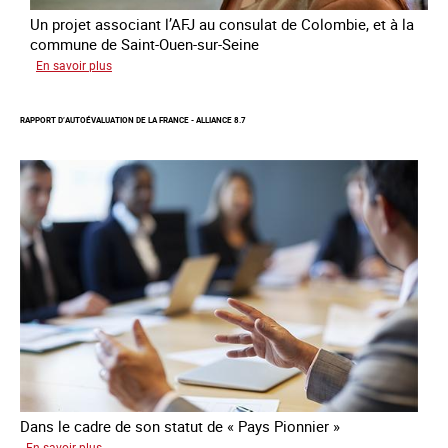
Un projet associant l’AFJ au consulat de Colombie, et à la
commune de Saint-Ouen-sur-Seine
sur
En savoir plus
Protection
d’une
RAPPORT D’AUTOÉVALUATION DE LA FRANCE - ALLIANCE 8.7
communauté
colombienne
à
risque
de
traite
Dans le cadre de son statut de « Pays Pionnier »
sur
En savoir plus