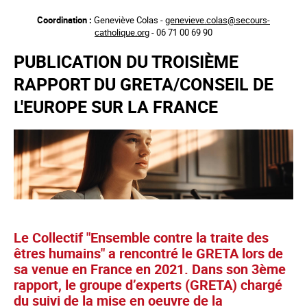
Aller
Coordination :
Geneviève Colas -
genevieve.colas@secours-
au
catholique.org
- 06 71 00 69 90
contenu
principal
PUBLICATION DU TROISIÈME
RAPPORT DU GRETA/CONSEIL DE
L'EUROPE SUR LA FRANCE
Le Collectif "Ensemble contre la traite des
êtres humains" a rencontré le GRETA lors de
sa venue en France en 2021. Dans son 3ème
rapport, le groupe d’experts (GRETA) chargé
du suivi de la mise en oeuvre de la