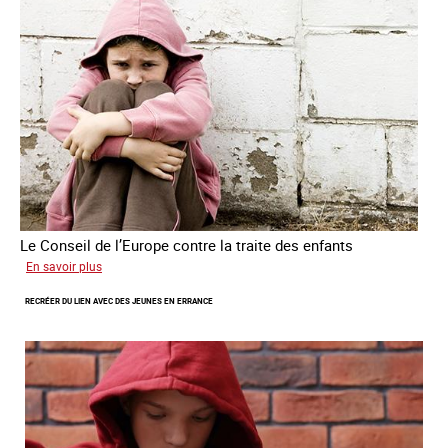
de
traite
des
êtres
humains
Le Conseil de l’Europe contre la traite des enfants
sur
En savoir plus
Transfert
RECRÉER DU LIEN AVEC DES JEUNES EN ERRANCE
forcé
d’enfants
d’Ukraine