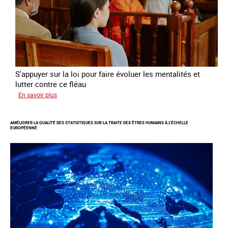
travers
l’Europe
S'appuyer sur la loi pour faire évoluer les mentalités et
lutter contre ce fléau
sur
En savoir plus
Responsabiliser
les
AMÉLIORER LA QUALITÉ DES STATISTIQUES SUR LA TRAITE DES ÊTRES HUMAINS À L’ÉCHELLE
clients
EUROPÉENNE
de
la
traite
à
des
fins
d’exploitation
sexuelle