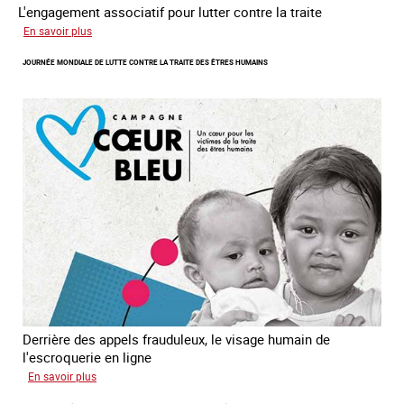
L'engagement associatif pour lutter contre la traite
sur
En savoir plus
L'exploitation
JOURNÉE MONDIALE DE LUTTE CONTRE LA TRAITE DES ÊTRES HUMAINS
des
enfants
en
Asie
du
sud
est
Derrière des appels frauduleux, le visage humain de
l'escroquerie en ligne
sur
En savoir plus
Journée