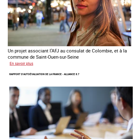
traite
et
le
conflit
en
Ukraine
Un projet associant l’AFJ au consulat de Colombie, et à la
commune de Saint-Ouen-sur-Seine
sur
En savoir plus
Protection
RAPPORT D’AUTOÉVALUATION DE LA FRANCE - ALLIANCE 8.7
d’une
communauté
colombienne
à
risque
de
traite