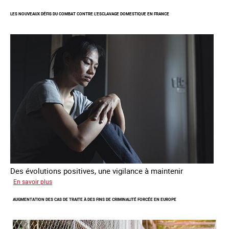
femme
LES NOUVEAUX DÉFIS DU COMBAT CONTRE L’ESCLAVAGE DOMESTIQUE EN FRANCE
étrangère
victime
de
traite
et
citoyenne
Des évolutions positives, une vigilance à maintenir
sur
En savoir plus
Les
AUGMENTATION DES CAS DE TRAITE À DES FINS DE CRIMINALITÉ FORCÉE EN EUROPE
nouveaux
défis
du