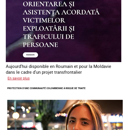
des
êtres
humains
en
Europe
Aujourd'hui disponible en Roumain et pour la Moldavie
dans le cadre d'un projet transfrontalier
sur
En savoir plus
Le
PROTECTION D’UNE COMMUNAUTÉ COLOMBIENNE À RISQUE DE TRAITE
module
de
formation
en
ligne
sur
la