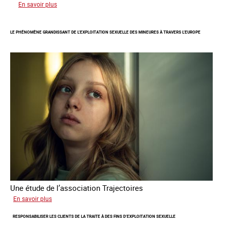
sur
En savoir plus
Le
regard
LE PHÉNOMÈNE GRANDISSANT DE L’EXPLOITATION SEXUELLE DES MINEURES À TRAVERS L’EUROPE
de
l'OCRTEH
sur
l'exploitation
sexuelle
en
France
en
2025
Une étude de l’association Trajectoires
sur
En savoir plus
Le
RESPONSABILISER LES CLIENTS DE LA TRAITE À DES FINS D’EXPLOITATION SEXUELLE
phénomène