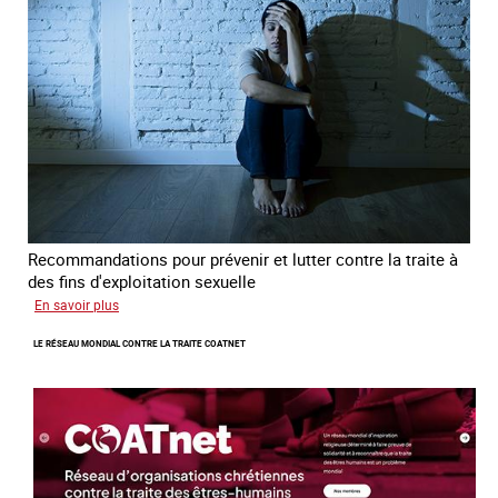
jeunes
en
errance
Recommandations pour prévenir et lutter contre la traite à
des fins d'exploitation sexuelle
sur
En savoir plus
10
LE RÉSEAU MONDIAL CONTRE LA TRAITE COATNET
ans
après
la
loi
du
13
avril