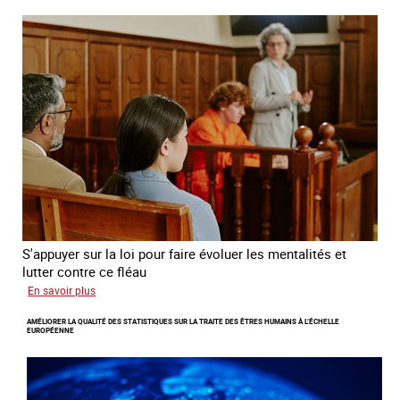
grandissant
de
l’exploitation
sexuelle
des
mineures
à
travers
l’Europe
S'appuyer sur la loi pour faire évoluer les mentalités et
lutter contre ce fléau
sur
En savoir plus
Responsabiliser
AMÉLIORER LA QUALITÉ DES STATISTIQUES SUR LA TRAITE DES ÊTRES HUMAINS À L’ÉCHELLE
les
EUROPÉENNE
clients
de
la
traite