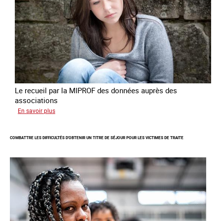
fins
de
criminalité
forcée
en
Europe
Le recueil par la MIPROF des données auprès des
associations
sur
En savoir plus
Lancement
de
COMBATTRE LES DIFFICULTÉS D'OBTENIR UN TITRE DE SÉJOUR POUR LES VICTIMES DE TRAITE
l'enquête
2026
sur
les
victimes
de
traite