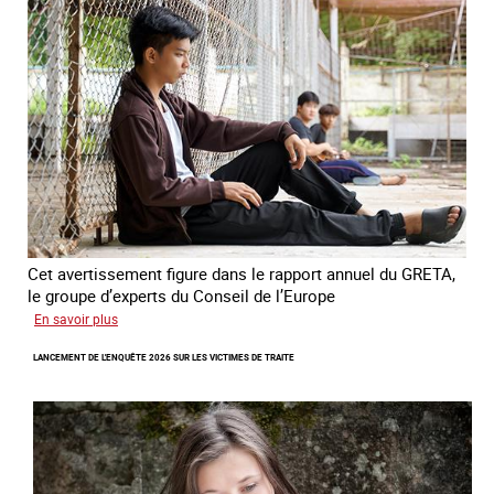
combat
contre
l’esclavage
domestique
en
France
Cet avertissement figure dans le rapport annuel du GRETA,
le groupe d’experts du Conseil de l’Europe
sur
En savoir plus
Augmentation
LANCEMENT DE L'ENQUÊTE 2026 SUR LES VICTIMES DE TRAITE
des
cas
de
traite
à
des