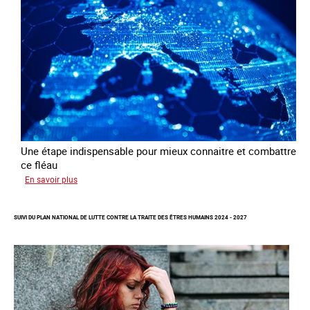
à
des
fins
d’exploitation
sexuelle
Une étape indispensable pour mieux connaitre et combattre
ce fléau
sur
En savoir plus
Améliorer
la
SUIVI DU PLAN NATIONAL DE LUTTE CONTRE LA TRAITE DES ÊTRES HUMAINS 2024 - 2027
qualité
des
statistiques
sur
la
traite
des