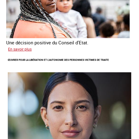
Une décision positive du Conseil d'Etat.
sur
En savoir plus
Combattre
ŒUVRER POUR LA LIBÉRATION ET L’AUTONOMIE DES PERSONNES VICTIMES DE TRAITE
les
difficultés
d'obtenir
un
titre
de
séjour
pour
les
victimes
de
traite