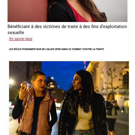
2024
-
2027
Bénéficiant à des victimes de traite à des fins d'exploitation
sexuelle
sur
En savoir plus
Enquête
LES RÔLES FONDAMENTAUX DE L’ALLER-VERS DANS LE COMBAT CONTRE LA TRAITE
sur
les
parcours
de
sortie
de
la
prostitution