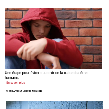
Une étape pour éviter ou sortir de la traite des êtres
humains
sur
En savoir plus
Recréer
10 ANS APRÈS LA LOI DU 13 AVRIL 2016
du
lien
avec
des