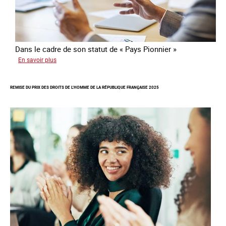
Dans le cadre de son statut de « Pays Pionnier »
sur
En savoir plus
Rapport
d’autoévaluation
REMISE DU PRIX DES DROITS DE L’HOMME DE LA RÉPUBLIQUE FRANÇAISE 2025
de
la
France
-
Alliance
8.7