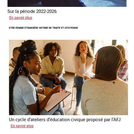
Sur la période 2022-2026
sur
En savoir plus
Le
ETRE FEMME ÉTRANGÈRE VICTIME DE TRAITE ET CITOYENNE
GRETA
publie
son
quatrième
rapport
sur
la
France
Un cycle d’ateliers d’éducation civique proposé par l’AFJ
sur
En savoir plus
Etre