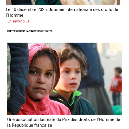
Le 10 décembre 2025, Journée internationale des droits de
l'Homme
sur
En savoir plus
Remise
LUTTER CONTRE LA TRAITE DES ENFANTS
du
Prix
des
droits
de
l’Homme
de
la
République
française
2025
Une association lauréate du Prix des droits de l'Homme de
la République française