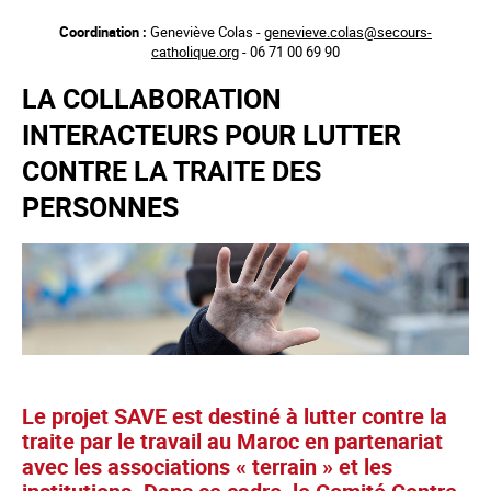
Aller
Coordination :
Geneviève Colas -
genevieve.colas@secours-
au
catholique.org
- 06 71 00 69 90
contenu
principal
LA COLLABORATION
INTERACTEURS POUR LUTTER
CONTRE LA TRAITE DES
PERSONNES
Le projet SAVE est destiné à lutter contre la
traite par le travail au Maroc en partenariat
avec les associations « terrain » et les