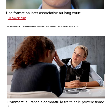
Une formation inter associative au long court
sur
En savoir plus
Œuvrer
LE REGARD DE L'OCRTEH SUR L'EXPLOITATION SEXUELLE EN FRANCE EN 2025
pour
la
libération
et
l’autonomie
des
personnes
victimes
de
traite
Comment la France a combattu la traite et le proxénétisme
?