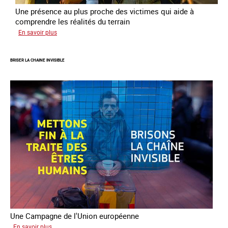
Une présence au plus proche des victimes qui aide à
comprendre les réalités du terrain
sur
En savoir plus
Les
rôles
BRISER LA CHAINE INVISIBLE
fondamentaux
de
l’aller-
vers
dans
le
combat
contre
la
traite
Une Campagne de l'Union européenne
sur
En savoir plus