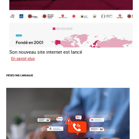
2016
Son nouveau site internet est lancé
sur
En savoir plus
Le
réseau
PIÉGÉS PAR L’ARNAQUE
mondial
contre
la
traite
COATNET