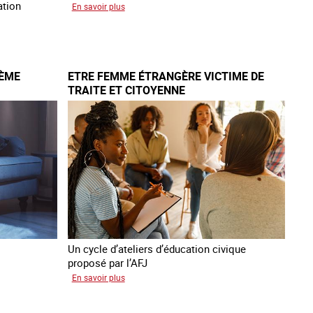
ation
sur
En savoir plus
Le
réseau
mondial
contre
IÈME
ETRE FEMME ÉTRANGÈRE VICTIME DE
la
TRAITE ET CITOYENNE
traite
COATNET
Un cycle d’ateliers d’éducation civique
proposé par l’AFJ
sur
En savoir plus
Etre
femme