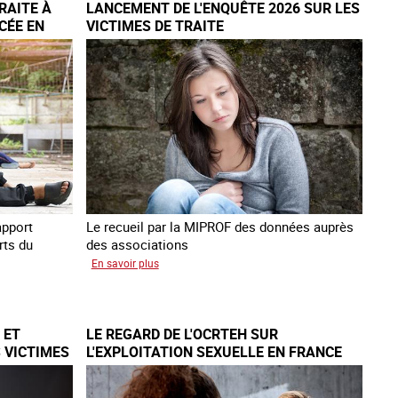
RAITE À
LANCEMENT DE L'ENQUÊTE 2026 SUR LES
étrangère
CÉE EN
VICTIMES DE TRAITE
victime
de
traite
et
citoyenne
apport
Le recueil par la MIPROF des données auprès
rts du
des associations
sur
En savoir plus
Lancement
de
l'enquête
 ET
LE REGARD DE L'OCRTEH SUR
2026
 VICTIMES
L'EXPLOITATION SEXUELLE EN FRANCE
sur
EN 2025
les
victimes