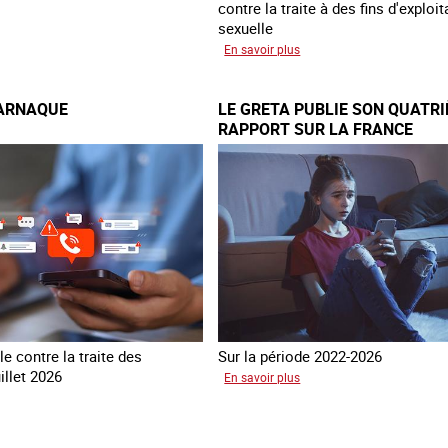
contre la traite à des fins d'exploit
sexuelle
éer
sur
En savoir plus
10
ans
’ARNAQUE
LE GRETA PUBLIE SON QUATR
après
RAPPORT SUR LA FRANCE
la
es
loi
du
nce
13
avril
2016
e contre la traite des
Sur la période 2022-2026
illet 2026
sur
En savoir plus
Le
és
GRETA
publie