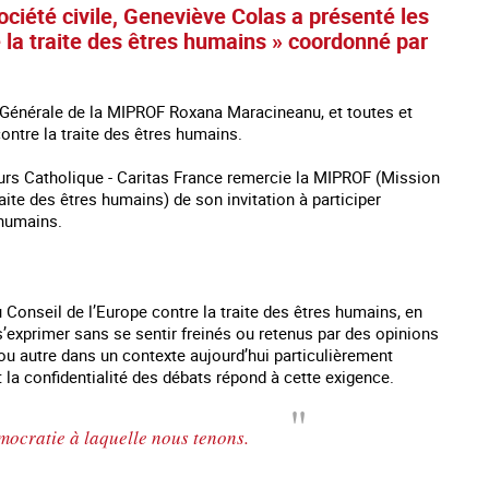
ociété civile, Geneviève Colas a présenté les
e la traite des êtres humains » coordonné par
Générale de la MIPROF Roxana Maracineanu, et toutes et
ontre la traite des êtres humains.
ours Catholique - Caritas France remercie la MIPROF (Mission
aite des êtres humains) de son invitation à participer
s humains.
Conseil de l’Europe contre la traite des êtres humains, en
’exprimer sans se sentir freinés ou retenus par des opinions
es mineurs en France
#Devenir : l'accompagnement des mineurs
Les nouveaux
victime de traite
e ou autre dans un contexte aujourd’hui particulièrement
 la confidentialité des débats répond à cette exigence.
émocratie à laquelle nous tenons.