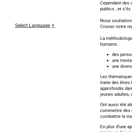
Cependant des d
publics ; et s'i
Traduction automatique à partir de la
version française
Nous souhaitons
Select Language
▼
Croiser notre re
La méthodologie 
humains :
des perso
une trenta
une divers
Les thématiques 
traite des êtres
approfondis dans
jeunes adultes,
Ont aussi été ab
commettre des dé
combattre la tr
En plus d’une ap