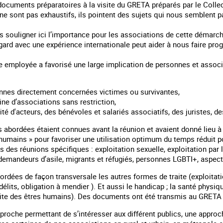
ocuments préparatoires à la visite du GRETA préparés par le Collect
ls ne sont pas exhaustifs, ils pointent des sujets qui nous semblent 
 souligner ici l’importance pour les associations de cette démarch
gard avec une expérience internationale peut aider à nous faire pro
employée a favorisé une large implication de personnes et associati
nnes directement concernées victimes ou survivantes,
ine d’associations sans restriction,
ité d'acteurs, des bénévoles et salariés associatifs, des juristes, d
abordées étaient connues avant la réunion et avaient donné lieu à 
 humains » pour favoriser une utilisation optimum du temps réduit p
 des réunions spécifiques : exploitation sexuelle, exploitation par
 demandeurs d’asile, migrants et réfugiés, personnes LGBTI+, aspect
ordées de façon transversale les autres formes de traite (exploitati
lits, obligation à mendier ). Et aussi le handicap ; la santé physiqu
aite des êtres humains). Des documents ont été transmis au GRETA 
proche permettant de s’intéresser aux différent publics, une approch