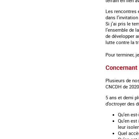
terrain en lien 
Les rencontres 
dans l’invitatio
Si j’ai pris le 
l’ensemble de la
de développer a
lutte contre la 
Pour terminer, j
Concernant 
Plusieurs de no
CNCDH de 202
5 ans et demi pl
d’octroyer des d
Qu’en est-
Qu’en est 
leur isole
Quel accès