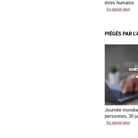
êtres humains
sur
En savoir plus
Recr
du
lien
PIÉGÉS PAR L
avec
des
jeun
en
erra
Journée mondial
personnes, 30 ju
sur
En savoir plus
Piég
par