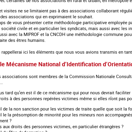
avec certaines de nos associations en rural et urbain, en métropole e
et visites ne se limitaient pas à des associations collaborant rég
n des associations qui en exprimaient le souhait.
temps de vous présenter cette méthodologie participative employée p
 société civile et en particulier les syndicats, mais aussi avec les i
ussi avec la MIPROF et la CNCDH une méthodologie commune pour é
traite des êtres humains.
e rappellerai ici les éléments que nous vous avions transmis en tant 
le Mécanisme National d’Identification d’Orientat
s associations sont membres de la Commission Nationale Consultati
0…
us tard qu’en est il de ce mécanisme qui pour nous devrait faciliter 
roits à des personnes repérées victimes même si elles n’ont pas por
il de la non sanction pour les victimes de traite quelle que soit la f
il le la présomption de minorité pour les mineurs non accompagnés p
ment ?
 aux droits des personnes victimes, en particulier étrangères ?