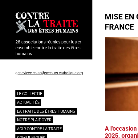
Aller
au
MISE EN
contenu
principal
FRANCE
28 associations réunies pour lutter
ensemble contre la traite des êtres
humains.
Coordination : Geneviève Colas
genevieve.colas@secours-catholique.org
06 71 00 69 90
LE COLLECTIF
Navigation
ACTUALITÉS
principale
LA TRAITE DES ÊTRES HUMAINS
NOTRE PLAIDOYER
A l'occasion
AGIR CONTRE LA TRAITE
2025, organi
COMMUNIQUÉS