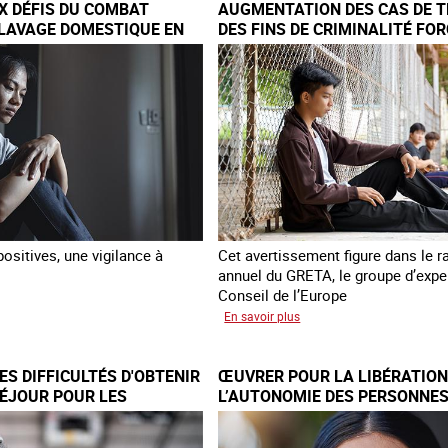
X DÉFIS DU COMBAT
AUGMENTATION DES CAS DE T
naque
son
CLAVAGE DOMESTIQUE EN
DES FINS DE CRIMINALITÉ FOR
quatrième
EUROPE
rapport
sur
la
France
ositives, une vigilance à
Cet avertissement figure dans le r
annuel du GRETA, le groupe d’expe
Conseil de l’Europe
sur
En savoir plus
veaux
Augmentation
des
S DIFFICULTÉS D'OBTENIR
ŒUVRER POUR LA LIBÉRATION
cas
SÉJOUR POUR LES
L’AUTONOMIE DES PERSONNES
bat
de
TRAITE
DE TRAITE
re
traite
clavage
à