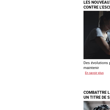
LES NOUVEAU
l’ar
CONTRE L’ES
FRANCE
Des évolutions p
maintenir
sur
En savoir plus
Les
nou
défis
COMBATTRE LE
du
UN TITRE DE 
com
VICTIMES DE 
cont
l’es