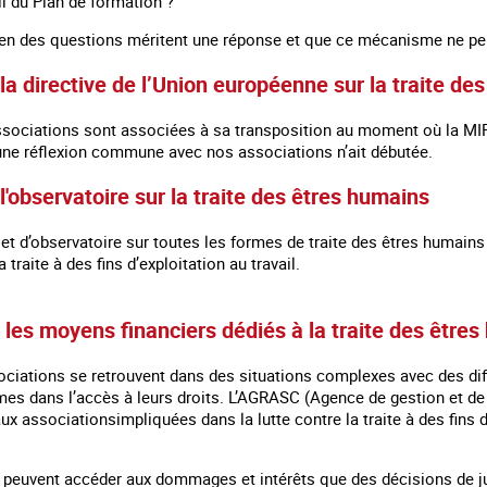
il du Plan de formation ?
bien des questions méritent une réponse et que ce mécanisme ne peut 
a directive de l’Union européenne sur la traite de
ociations sont associées à sa transposition au moment où la MIPR
’une réflexion commune avec nos associations n’ait débutée.
'observatoire sur la traite des êtres humains
jet d’observatoire sur toutes les formes de traite des êtres humain
 traite à des fins d’exploitation au travail.
les moyens financiers dédiés à la traite des être
ciations se retrouvent dans des situations complexes avec des d
mes dans l’accès à leurs droits. L’AGRASC (Agence de gestion et de
aux associationsimpliquées dans la lutte contre la traite à des fins d
 peuvent accéder aux dommages et intérêts que des décisions de just