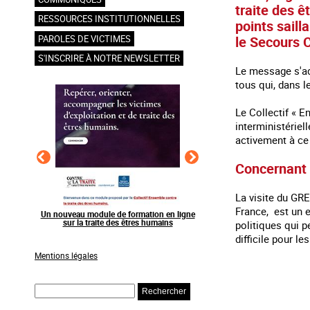
traite des ê
RESSOURCES INSTITUTIONNELLES
points saill
le Secours C
PAROLES DE VICTIMES
S'INSCRIRE À NOTRE NEWSLETTER
Le message s'ad
tous qui, dans l
Le Collectif « 
interministériel
activement à ce 
Concernant 
La visite du GRE
France, est un e
en ligne
Raising awareness on the sidelines of major
Agir contre l’exploitation
ns
sporting events
grands événements s
politiques qui p
difficile pour l
Mentions légales
Rechercher