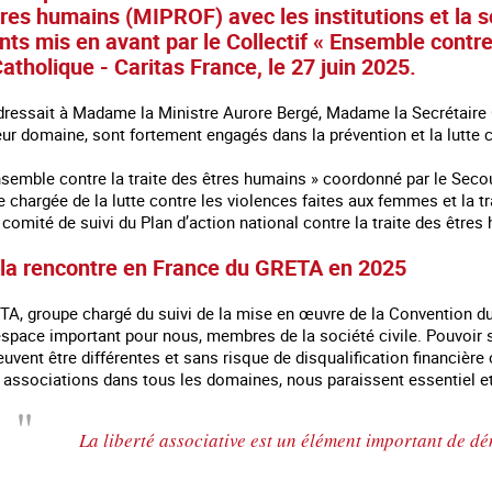
tres humains (MIPROF) avec les institutions et la s
ants mis en avant par le Collectif « Ensemble contr
atholique - Caritas France, le 27 juin 2025.
ressait à Madame la Ministre Aurore Bergé, Madame la Secrétaire 
eur domaine, sont fortement engagés dans la prévention et la lutte c
Ensemble contre la traite des êtres humains » coordonné par le Sec
le chargée de la lutte contre les violences faites aux femmes et la tr
comité de suivi du Plan d’action national contre la traite des être
la rencontre en France du GRETA en 2025
TA, groupe chargé du suivi de la mise en œuvre de la Convention du 
space important pour nous, membres de la société civile. Pouvoir s
 en marge des
Information aux personnes exilées.
#Invisibles : Traite d
portifs
euvent être différentes et sans risque de disqualification financièr
es associations dans tous les domaines, nous paraissent essentiel et
La liberté associative est un élément important de d