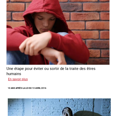
d’Ukraine
Une étape pour éviter ou sortir de la traite des êtres
humains
sur
En savoir plus
Recréer
10 ANS APRÈS LA LOI DU 13 AVRIL 2016
du
lien
avec
des
jeunes
en