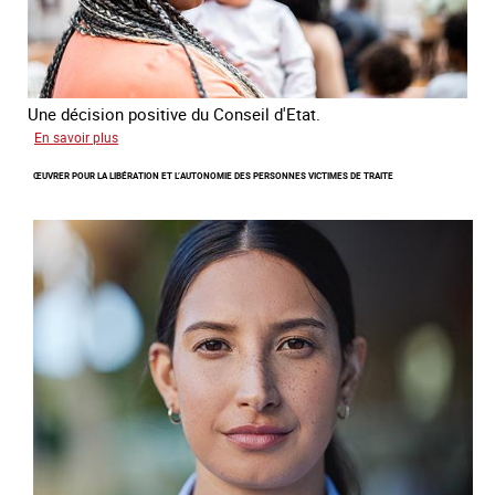
Une décision positive du Conseil d'Etat.
sur
En savoir plus
Combattre
ŒUVRER POUR LA LIBÉRATION ET L’AUTONOMIE DES PERSONNES VICTIMES DE TRAITE
les
difficultés
d'obtenir
un
titre
de
séjour
pour
les
victimes
de
traite