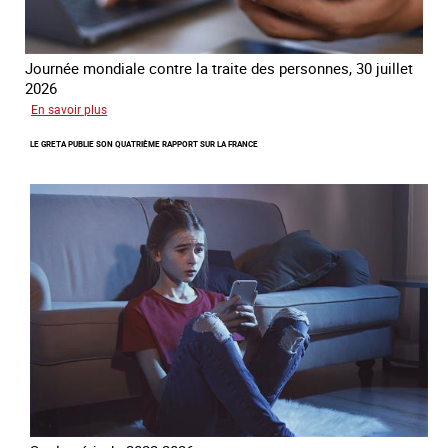
Journée mondiale contre la traite des personnes, 30 juillet
2026
sur
En savoir plus
Piégés
LE GRETA PUBLIE SON QUATRIÈME RAPPORT SUR LA FRANCE
par
l’arnaque