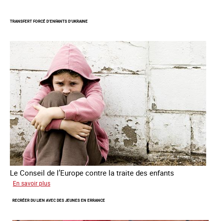
Mieux
protéger
TRANSFERT FORCÉ D’ENFANTS D’UKRAINE
les
mineurs
victimes
de
traite
des
êtres
humains
Le Conseil de l’Europe contre la traite des enfants
sur
En savoir plus
Transfert
RECRÉER DU LIEN AVEC DES JEUNES EN ERRANCE
forcé
d’enfants