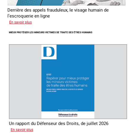
Derrière des appels frauduleux, le visage humain de
l'escroquerie en ligne
sur
En savoir plus
Journée
MIEUX PROTÉGER LES MINEURS VICTIMES DE TRAITE DES ÊTRES HUMAINS
mondiale
de
lutte
contre
la
traite
des
êtres
humains
Un rapport du Défenseur des Droits, de juillet 2026
sur
En savoir plus