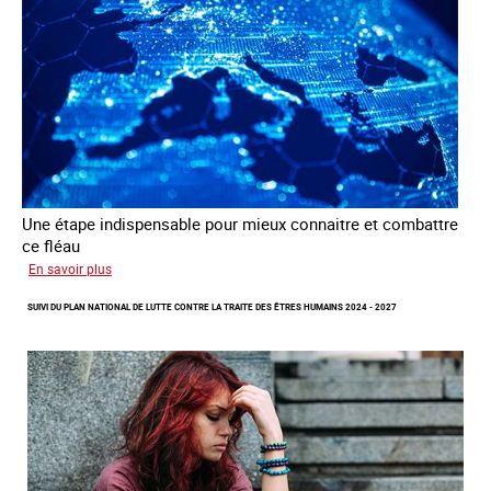
des
fins
d’exploitation
sexuelle
Une étape indispensable pour mieux connaitre et combattre
ce fléau
sur
En savoir plus
Améliorer
SUIVI DU PLAN NATIONAL DE LUTTE CONTRE LA TRAITE DES ÊTRES HUMAINS 2024 - 2027
la
qualité
des
statistiques
sur
la
traite
des
êtres