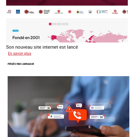
Son nouveau site internet est lancé
sur
En savoir plus
Le
PIÉGÉS PAR L’ARNAQUE
réseau
mondial
contre
la
traite
COATNET