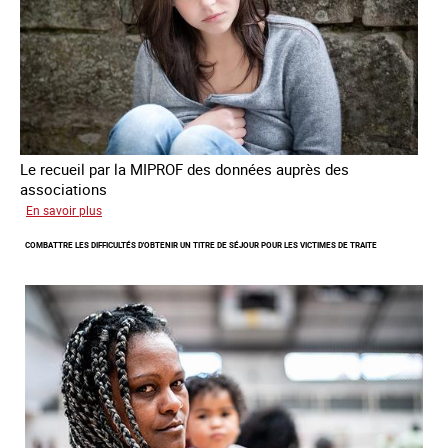
criminalité
forcée
en
Europe
Le recueil par la MIPROF des données auprès des
associations
sur
En savoir plus
Lancement
COMBATTRE LES DIFFICULTÉS D'OBTENIR UN TITRE DE SÉJOUR POUR LES VICTIMES DE TRAITE
de
l'enquête
2026
sur
les
victimes
de
traite