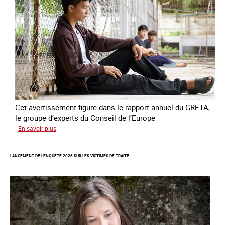
l’esclavage
domestique
en
France
Cet avertissement figure dans le rapport annuel du GRETA,
le groupe d’experts du Conseil de l’Europe
sur
En savoir plus
Augmentation
des
LANCEMENT DE L'ENQUÊTE 2026 SUR LES VICTIMES DE TRAITE
cas
de
traite
à
des
fins
de