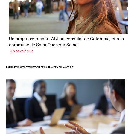
le
conflit
en
Ukraine
Un projet associant l’AFJ au consulat de Colombie, et à la
commune de Saint-Ouen-sur-Seine
sur
En savoir plus
Protection
d’une
RAPPORT D’AUTOÉVALUATION DE LA FRANCE - ALLIANCE 8.7
communauté
colombienne
à
risque
de
traite