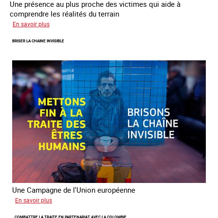
Une présence au plus proche des victimes qui aide à
comprendre les réalités du terrain
sur
En savoir plus
Les
BRISER LA CHAINE INVISIBLE
rôles
fondamentaux
de
l’aller-
vers
dans
le
combat
contre
la
traite
Une Campagne de l'Union européenne
sur
En savoir plus
Briser
COMBATTRE LA TRAITE EN PARTENARIAT AVEC LA COLOMBIE