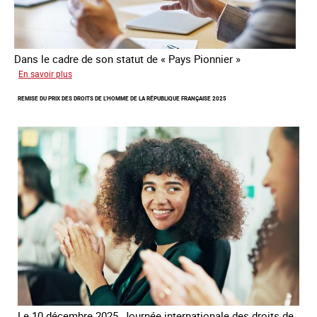
Dans le cadre de son statut de « Pays Pionnier »
sur
En savoir plus
Rapport
REMISE DU PRIX DES DROITS DE L’HOMME DE LA RÉPUBLIQUE FRANÇAISE 2025
d’autoévaluation
de
la
France
-
Alliance
8.7
Le 10 décembre 2025, Journée internationale des droits de