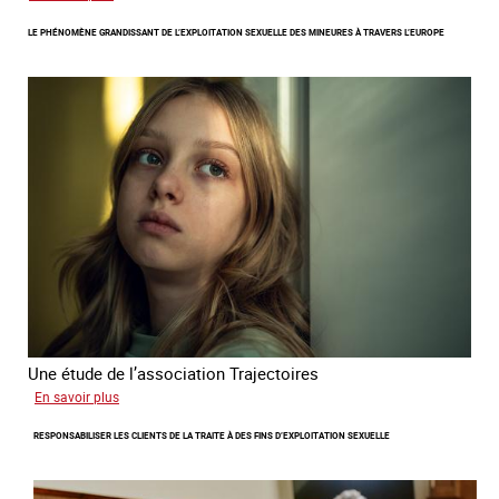
Le
LE PHÉNOMÈNE GRANDISSANT DE L’EXPLOITATION SEXUELLE DES MINEURES À TRAVERS L’EUROPE
regard
de
l'OCRTEH
sur
l'exploitation
sexuelle
en
France
en
2025
Une étude de l’association Trajectoires
sur
En savoir plus
Le
RESPONSABILISER LES CLIENTS DE LA TRAITE À DES FINS D’EXPLOITATION SEXUELLE
phénomène
grandissant
de