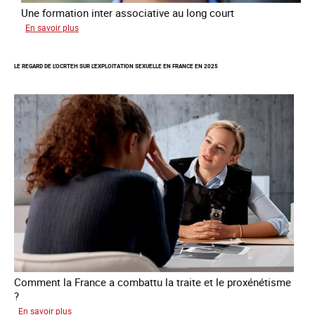
Une formation inter associative au long court
sur
En savoir plus
Œuvrer
pour
LE REGARD DE L'OCRTEH SUR L'EXPLOITATION SEXUELLE EN FRANCE EN 2025
la
libération
et
l’autonomie
des
personnes
victimes
de
traite
Comment la France a combattu la traite et le proxénétisme
?
sur
En savoir plus