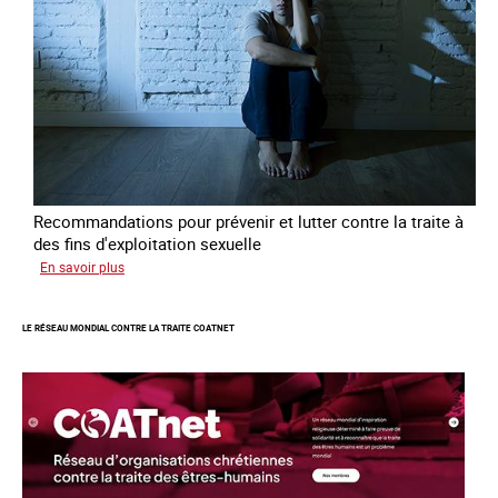
errance
Recommandations pour prévenir et lutter contre la traite à
des fins d'exploitation sexuelle
sur
En savoir plus
10
ans
LE RÉSEAU MONDIAL CONTRE LA TRAITE COATNET
après
la
loi
du
13
avril
2016