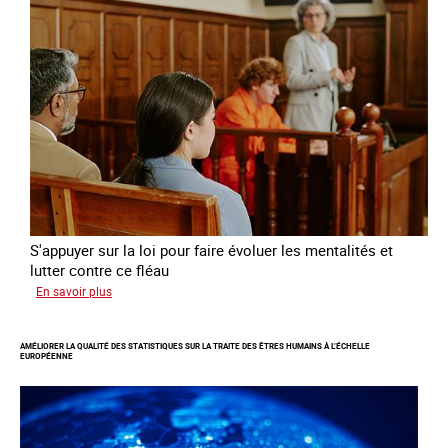
l’exploitation
sexuelle
des
mineures
à
travers
l’Europe
S'appuyer sur la loi pour faire évoluer les mentalités et
lutter contre ce fléau
sur
En savoir plus
Responsabiliser
les
AMÉLIORER LA QUALITÉ DES STATISTIQUES SUR LA TRAITE DES ÊTRES HUMAINS À L’ÉCHELLE
clients
EUROPÉENNE
de
la
traite
à