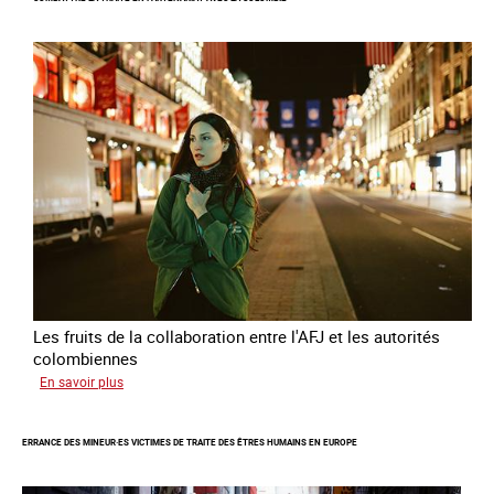
la
chaine
invisible
Les fruits de la collaboration entre l'AFJ et les autorités
colombiennes
sur
En savoir plus
Combattre
la
ERRANCE DES MINEUR·ES VICTIMES DE TRAITE DES ÊTRES HUMAINS EN EUROPE
traite
en
partenariat