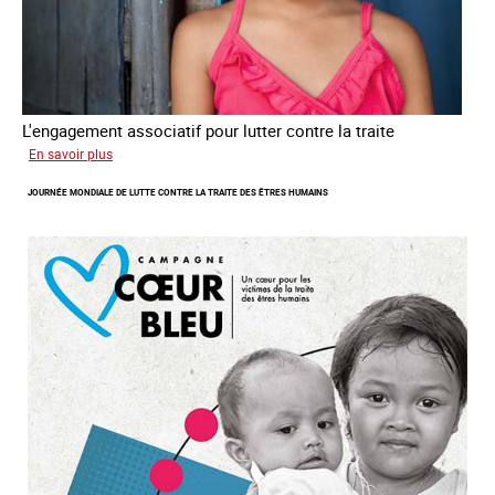
L'engagement associatif pour lutter contre la traite
sur
En savoir plus
L'exploitation
JOURNÉE MONDIALE DE LUTTE CONTRE LA TRAITE DES ÊTRES HUMAINS
des
enfants
en
Asie
du
sud
est