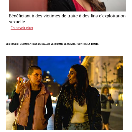
2027
Bénéficiant à des victimes de traite à des fins d'exploitation
sexuelle
sur
En savoir plus
Enquête
sur
LES RÔLES FONDAMENTAUX DE L’ALLER-VERS DANS LE COMBAT CONTRE LA TRAITE
les
parcours
de
sortie
de
la
prostitution