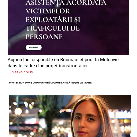
êtres
humains
en
Europe
Aujourd'hui disponible en Roumain et pour la Moldavie
dans le cadre d'un projet transfrontalier
sur
En savoir plus
Le
PROTECTION D’UNE COMMUNAUTÉ COLOMBIENNE À RISQUE DE TRAITE
module
de
formation
en
ligne
sur
la
traite
et