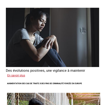
étrangère
victime
de
traite
et
citoyenne
Des évolutions positives, une vigilance à maintenir
sur
En savoir plus
Les
AUGMENTATION DES CAS DE TRAITE À DES FINS DE CRIMINALITÉ FORCÉE EN EUROPE
nouveaux
défis
du
combat
contre