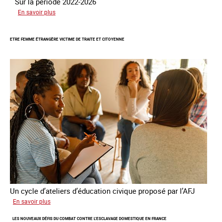
Sur la période 2022-2026
sur
En savoir plus
Le
GRETA
ETRE FEMME ÉTRANGÈRE VICTIME DE TRAITE ET CITOYENNE
publie
son
quatrième
rapport
sur
la
France
Un cycle d’ateliers d’éducation civique proposé par l’AFJ
sur
En savoir plus
Etre
LES NOUVEAUX DÉFIS DU COMBAT CONTRE L’ESCLAVAGE DOMESTIQUE EN FRANCE
femme