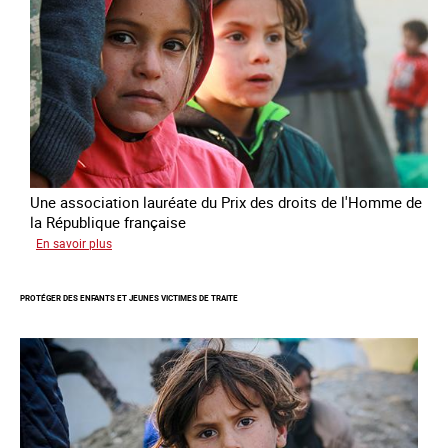
de
la
République
française
2025
Une association lauréate du Prix des droits de l'Homme de
la République française
sur
En savoir plus
Lutter
contre
PROTÉGER DES ENFANTS ET JEUNES VICTIMES DE TRAITE
la
traite
des
enfants