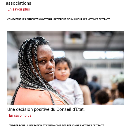
associations
sur
En savoir plus
Lancement
COMBATTRE LES DIFFICULTÉS D'OBTENIR UN TITRE DE SÉJOUR POUR LES VICTIMES DE TRAITE
de
l'enquête
2026
sur
les
victimes
de
traite
Une décision positive du Conseil d'Etat.
sur
En savoir plus
Combattre
ŒUVRER POUR LA LIBÉRATION ET L’AUTONOMIE DES PERSONNES VICTIMES DE TRAITE
les