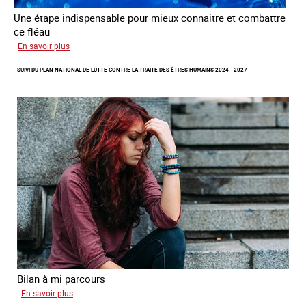
Une étape indispensable pour mieux connaitre et combattre
ce fléau
sur
En savoir plus
Améliorer
SUIVI DU PLAN NATIONAL DE LUTTE CONTRE LA TRAITE DES ÊTRES HUMAINS 2024 - 2027
la
qualité
des
statistiques
sur
la
traite
des
êtres
humains
à
l’échelle
européenne
Bilan à mi parcours
sur
En savoir plus