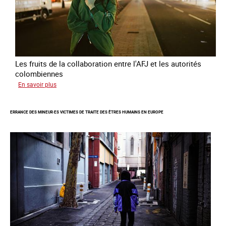
Les fruits de la collaboration entre l'AFJ et les autorités
colombiennes
sur
En savoir plus
Combattre
la
ERRANCE DES MINEUR·ES VICTIMES DE TRAITE DES ÊTRES HUMAINS EN EUROPE
traite
en
partenariat
avec
la
Colombie