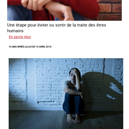
Une étape pour éviter ou sortir de la traite des êtres
humains
sur
En savoir plus
Recréer
10 ANS APRÈS LA LOI DU 13 AVRIL 2016
du
lien
avec
des
jeunes
en
errance