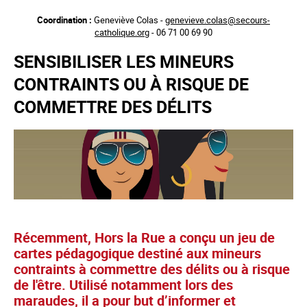
Aller
Coordination :
Geneviève Colas -
genevieve.colas@secours-
au
catholique.org
- 06 71 00 69 90
contenu
principal
SENSIBILISER LES MINEURS
CONTRAINTS OU À RISQUE DE
COMMETTRE DES DÉLITS
Récemment, Hors la Rue a conçu un jeu de
cartes pédagogique destiné aux mineurs
contraints à commettre des délits ou à risque
de l'être. Utilisé notamment lors des
maraudes, il a pour but d’informer et