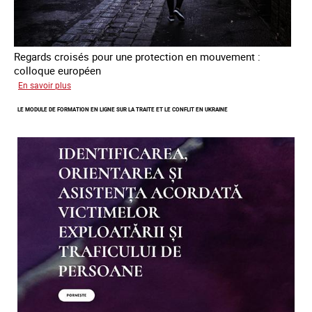
Regards croisés pour une protection en mouvement :
colloque européen
sur
En savoir plus
Errance
LE MODULE DE FORMATION EN LIGNE SUR LA TRAITE ET LE CONFLIT EN UKRAINE
des
mineur·es
victimes
de
traite
des
êtres
humains
en
Europe