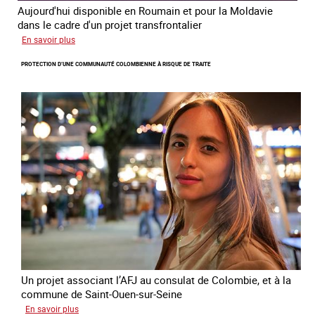
Aujourd'hui disponible en Roumain et pour la Moldavie
dans le cadre d'un projet transfrontalier
sur
En savoir plus
Le
PROTECTION D’UNE COMMUNAUTÉ COLOMBIENNE À RISQUE DE TRAITE
module
de
formation
en
ligne
sur
la
traite
et
le
conflit
en
Ukraine
Un projet associant l’AFJ au consulat de Colombie, et à la
commune de Saint-Ouen-sur-Seine
sur
En savoir plus