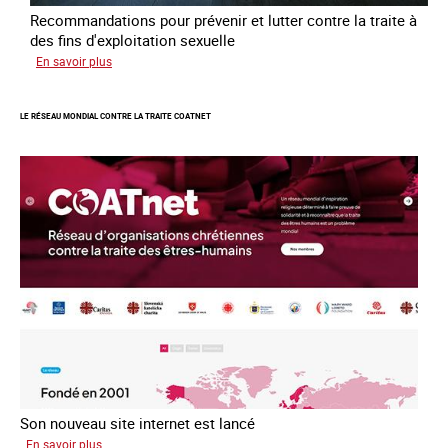
Recommandations pour prévenir et lutter contre la traite à
des fins d'exploitation sexuelle
sur
En savoir plus
10
ans
LE RÉSEAU MONDIAL CONTRE LA TRAITE COATNET
après
la
loi
du
13
avril
2016
Son nouveau site internet est lancé
sur
En savoir plus