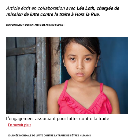
Article écrit en collaboration avec
Léa Loth, chargée de
mission de lutte contre la traite à Hors la Rue.
L'EXPLOITATION DES ENFANTS EN ASIE DU SUD EST
L'engagement associatif pour lutter contre la traite
sur
En savoir plus
L'exploitation
JOURNÉE MONDIALE DE LUTTE CONTRE LA TRAITE DES ÊTRES HUMAINS
des