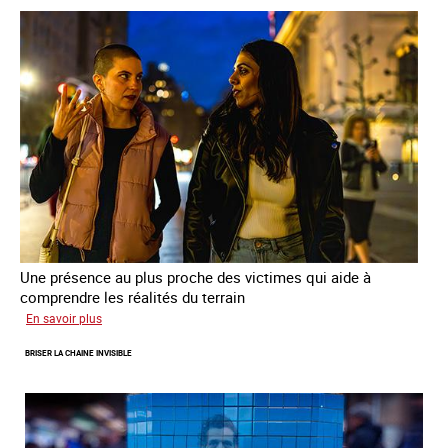
de
sortie
de
la
prostitution
Une présence au plus proche des victimes qui aide à
comprendre les réalités du terrain
sur
En savoir plus
Les
BRISER LA CHAINE INVISIBLE
rôles
fondamentaux
de
l’aller-
vers