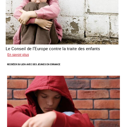
humains
Le Conseil de l’Europe contre la traite des enfants
sur
En savoir plus
Transfert
RECRÉER DU LIEN AVEC DES JEUNES EN ERRANCE
forcé
d’enfants
d’Ukraine