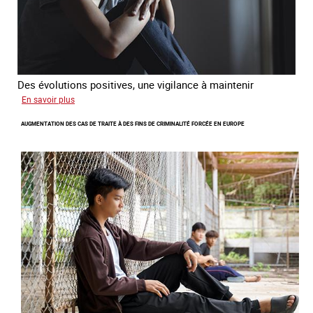
Des évolutions positives, une vigilance à maintenir
sur
En savoir plus
Les
AUGMENTATION DES CAS DE TRAITE À DES FINS DE CRIMINALITÉ FORCÉE EN EUROPE
nouveaux
défis
du
combat
contre
l’esclavage
domestique
en
France