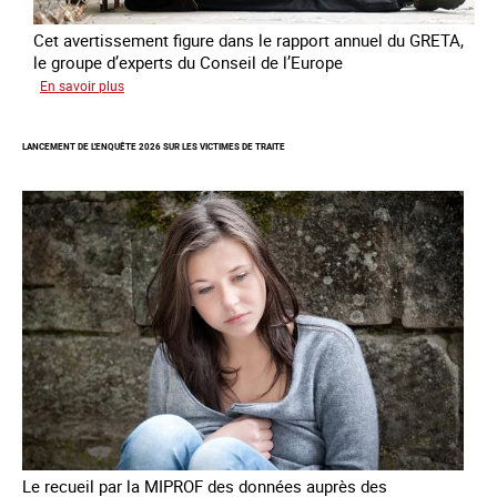
Cet avertissement figure dans le rapport annuel du GRETA,
le groupe d’experts du Conseil de l’Europe
sur
En savoir plus
Augmentation
des
LANCEMENT DE L'ENQUÊTE 2026 SUR LES VICTIMES DE TRAITE
cas
de
traite
à
des
fins
de
criminalité
forcée
en
Europe
Le recueil par la MIPROF des données auprès des