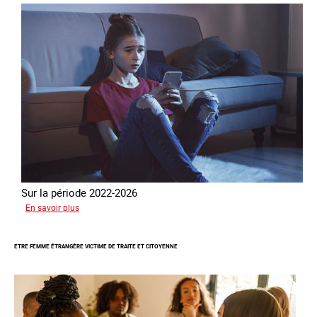
Sur la période 2022-2026
sur
En savoir plus
Le
GRETA
ETRE FEMME ÉTRANGÈRE VICTIME DE TRAITE ET CITOYENNE
publie
son
quatrième
rapport
sur