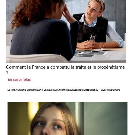
personnes
victimes
de
traite
Comment la France a combattu la traite et le proxénétisme
?
sur
En savoir plus
Le
LE PHÉNOMÈNE GRANDISSANT DE L’EXPLOITATION SEXUELLE DES MINEURES À TRAVERS L’EUROPE
regard
de
l'OCRTEH
sur
l'exploitation
sexuelle
en
France