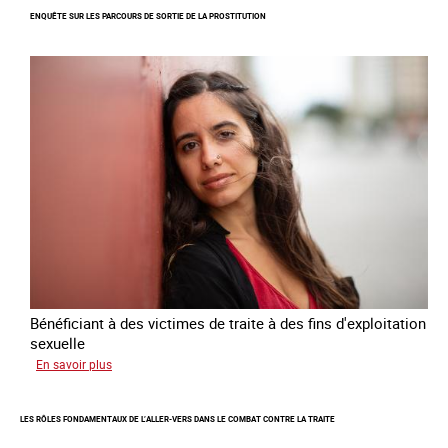
Suivi
ENQUÊTE SUR LES PARCOURS DE SORTIE DE LA PROSTITUTION
du
Plan
national
de
lutte
contre
la
traite
des
êtres
humains
2024
-
2027
Bénéficiant à des victimes de traite à des fins d'exploitation
sexuelle
sur
En savoir plus
Enquête
sur
LES RÔLES FONDAMENTAUX DE L’ALLER-VERS DANS LE COMBAT CONTRE LA TRAITE
les
parcours