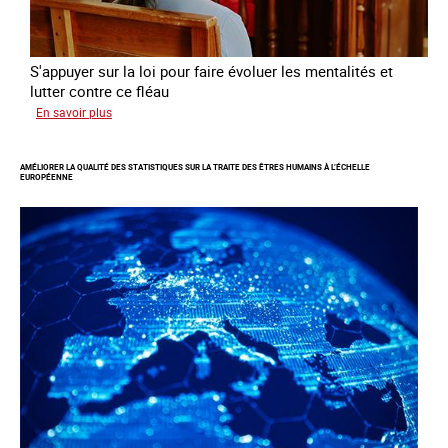
S'appuyer sur la loi pour faire évoluer les mentalités et
lutter contre ce fléau
sur
En savoir plus
Responsabiliser
les
AMÉLIORER LA QUALITÉ DES STATISTIQUES SUR LA TRAITE DES ÊTRES HUMAINS À L’ÉCHELLE
clients
EUROPÉENNE
de
la
traite
à
des
fins
d’exploitation
sexuelle