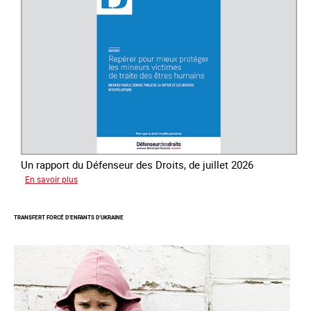
la
traite
des
êtres
humains
Un rapport du Défenseur des Droits, de juillet 2026
sur
En savoir plus
Mieux
protéger
TRANSFERT FORCÉ D’ENFANTS D’UKRAINE
les
mineurs
victimes
de
traite
des
êtres