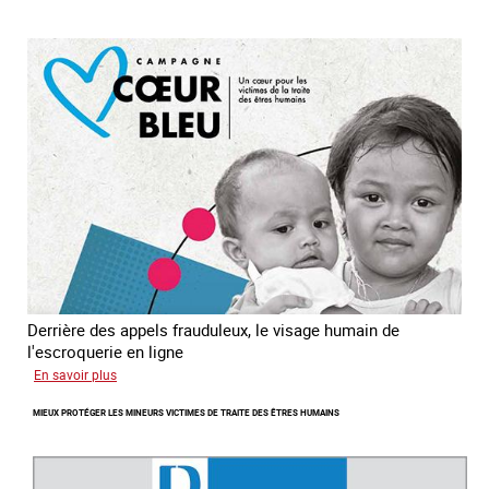
enfants
en
Asie
du
sud
est
Derrière des appels frauduleux, le visage humain de
l'escroquerie en ligne
sur
En savoir plus
Journée
MIEUX PROTÉGER LES MINEURS VICTIMES DE TRAITE DES ÊTRES HUMAINS
mondiale
de
lutte
contre