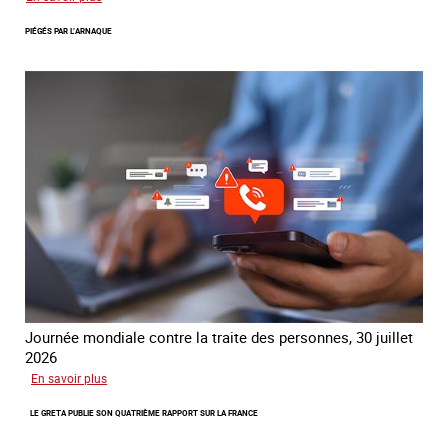
Le
PIÉGÉS PAR L’ARNAQUE
réseau
mondial
contre
la
traite
COATNET
Journée mondiale contre la traite des personnes, 30 juillet
2026
sur
En savoir plus
Piégés
LE GRETA PUBLIE SON QUATRIÈME RAPPORT SUR LA FRANCE
par
l’arnaque