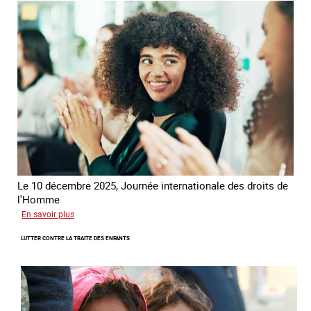
la
France
-
Alliance
8.7
Le 10 décembre 2025, Journée internationale des droits de
l'Homme
sur
En savoir plus
Remise
LUTTER CONTRE LA TRAITE DES ENFANTS
du
Prix
des
droits
de
l’Homme