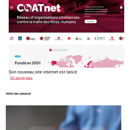
loi
du
13
avril
2016
Son nouveau site internet est lancé
sur
En savoir plus
Le
réseau
PIÉGÉS PAR L’ARNAQUE
mondial
contre
la
traite
COATNET