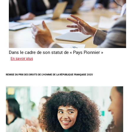
Dans le cadre de son statut de « Pays Pionnier »
sur
En savoir plus
Rapport
d’autoévaluation
REMISE DU PRIX DES DROITS DE L’HOMME DE LA RÉPUBLIQUE FRANÇAISE 2025
de
la
France
-
Alliance
8.7