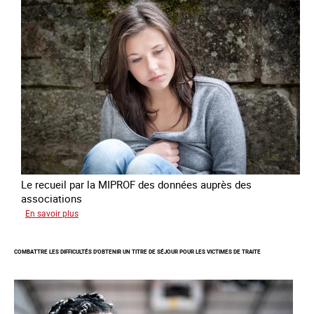
de
traite
à
des
fins
de
criminalité
forcée
en
Europe
Le recueil par la MIPROF des données auprès des
associations
sur
En savoir plus
Lancement
de
COMBATTRE LES DIFFICULTÉS D'OBTENIR UN TITRE DE SÉJOUR POUR LES VICTIMES DE TRAITE
l'enquête
2026
sur
les
victimes