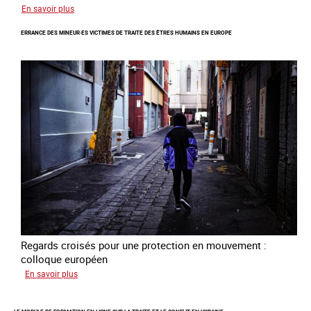
sur
En savoir plus
Combattre
ERRANCE DES MINEUR·ES VICTIMES DE TRAITE DES ÊTRES HUMAINS EN EUROPE
la
traite
en
partenariat
avec
la
Colombie
Regards croisés pour une protection en mouvement :
colloque européen
sur
En savoir plus
Errance
des