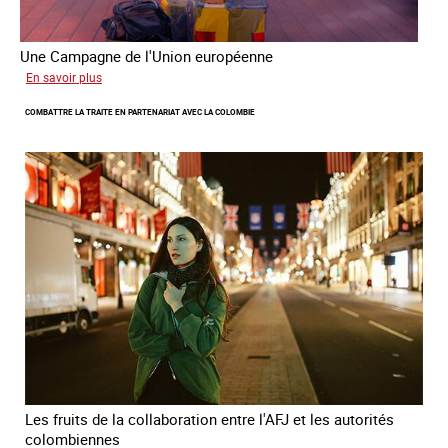
Une Campagne de l'Union européenne
sur
En savoir plus
Briser
COMBATTRE LA TRAITE EN PARTENARIAT AVEC LA COLOMBIE
la
chaine
invisible
Les fruits de la collaboration entre l'AFJ et les autorités
colombiennes