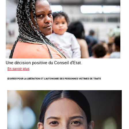
de
traite
Une décision positive du Conseil d'Etat.
sur
En savoir plus
Combattre
ŒUVRER POUR LA LIBÉRATION ET L’AUTONOMIE DES PERSONNES VICTIMES DE TRAITE
les
difficultés
d'obtenir
un
titre
de
séjour
pour
les