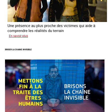
Une présence au plus proche des victimes qui aide à
comprendre les réalités du terrain
sur
En savoir plus
Les
rôles
BRISER LA CHAINE INVISIBLE
fondamentaux
de
l’aller-
vers
dans
le
combat
contre
la
traite