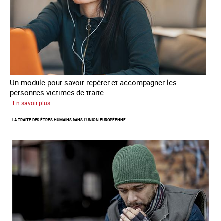
Un module pour savoir repérer et accompagner les
personnes victimes de traite
sur
En savoir plus
Une
LA TRAITE DES ÊTRES HUMAINS DANS L‘UNION EUROPÉENNE
plateforme
internationale
de
formation
en
ligne