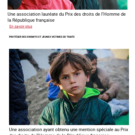
Une association lauréate du Prix des droits de l'Homme de
la République française
sur
En savoir plus
Lutter
PROTÉGER DES ENFANTS ET JEUNES VICTIMES DE TRAITE
contre
la
traite
des
enfants
Une association ayant obtenu une mention spéciale au Prix