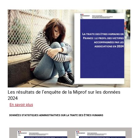
l’Ofpra
dans
la
lutte
contre
la
traite
Les résultats de l'enquête de la Miprof sur les données
2024
sur
En savoir plus
Les
DONNÉES STATISTIQUES ADMINISTRATIVES SUR LA TRAITE DES ÊTRES HUMAINS
statistiques
sur
la
traite