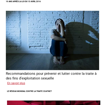
10 ANS APRÈS LA LOI DU 13 AVRIL 2016
du
lien
avec
des
jeunes
en
errance
Recommandations pour prévenir et lutter contre la traite à
des fins d'exploitation sexuelle
sur
En savoir plus
10
LE RÉSEAU MONDIAL CONTRE LA TRAITE COATNET
ans
après
la