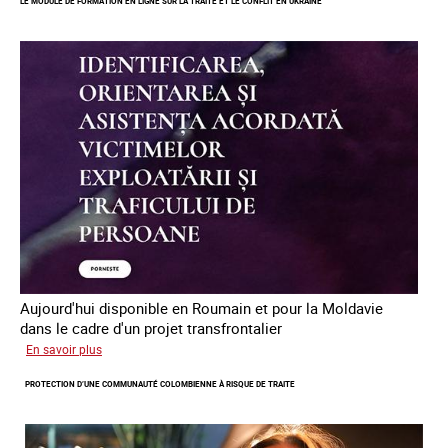
LE MODULE DE FORMATION EN LIGNE SUR LA TRAITE ET LE CONFLIT EN UKRAINE
mineur·es
victimes
de
traite
des
êtres
humains
en
Europe
Aujourd'hui disponible en Roumain et pour la Moldavie
dans le cadre d'un projet transfrontalier
sur
En savoir plus
Le
PROTECTION D’UNE COMMUNAUTÉ COLOMBIENNE À RISQUE DE TRAITE
module
de
formation
en