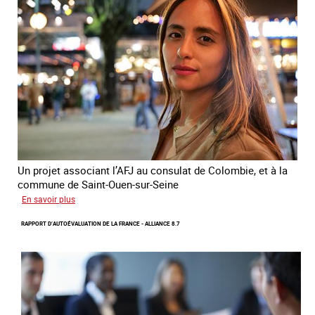
ligne
sur
la
traite
et
le
conflit
en
Ukraine
Un projet associant l’AFJ au consulat de Colombie, et à la
commune de Saint-Ouen-sur-Seine
sur
En savoir plus
Protection
RAPPORT D’AUTOÉVALUATION DE LA FRANCE - ALLIANCE 8.7
d’une
communauté
colombienne
à
risque
de
traite