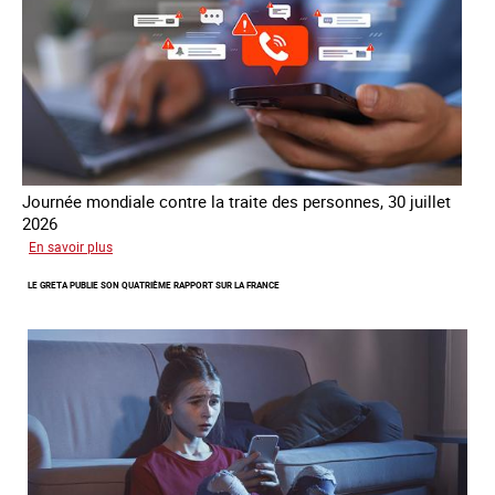
Journée mondiale contre la traite des personnes, 30 juillet
2026
sur
En savoir plus
Piégés
LE GRETA PUBLIE SON QUATRIÈME RAPPORT SUR LA FRANCE
par
l’arnaque