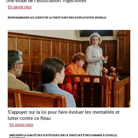
Une étude de l’association Trajectoires
sur
En savoir plus
Le
RESPONSABILISER LES CLIENTS DE LA TRAITE À DES FINS D’EXPLOITATION SEXUELLE
phénomène
grandissant
de
l’exploitation
sexuelle
des
mineures
à
travers
l’Europe
S'appuyer sur la loi pour faire évoluer les mentalités et
lutter contre ce fléau
sur
En savoir plus
Responsabiliser
AMÉLIORER LA QUALITÉ DES STATISTIQUES SUR LA TRAITE DES ÊTRES HUMAINS À L’ÉCHELLE
les