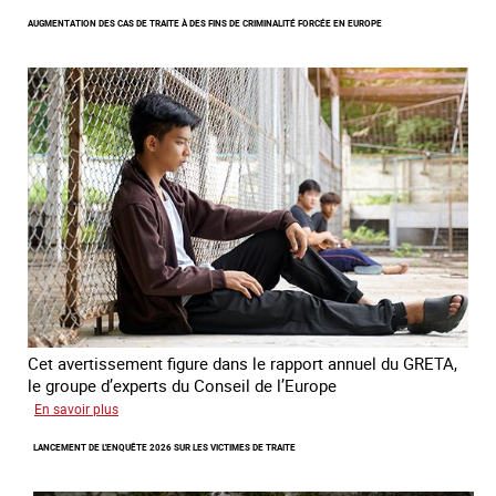
Les
AUGMENTATION DES CAS DE TRAITE À DES FINS DE CRIMINALITÉ FORCÉE EN EUROPE
nouveaux
défis
du
combat
contre
l’esclavage
domestique
en
France
Cet avertissement figure dans le rapport annuel du GRETA,
le groupe d’experts du Conseil de l’Europe
sur
En savoir plus
Augmentation
LANCEMENT DE L'ENQUÊTE 2026 SUR LES VICTIMES DE TRAITE
des
cas