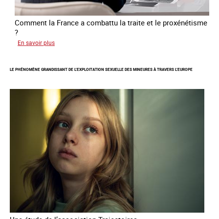
Comment la France a combattu la traite et le proxénétisme
?
sur
En savoir plus
Le
regard
LE PHÉNOMÈNE GRANDISSANT DE L’EXPLOITATION SEXUELLE DES MINEURES À TRAVERS L’EUROPE
de
l'OCRTEH
sur
l'exploitation
sexuelle
en
France
en
2025