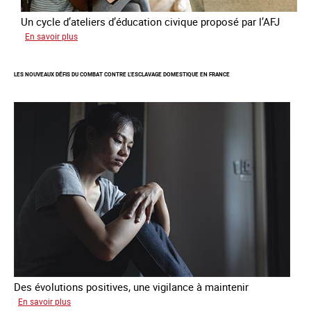
Un cycle d’ateliers d’éducation civique proposé par l’AFJ
sur
En savoir plus
Etre
femme
LES NOUVEAUX DÉFIS DU COMBAT CONTRE L’ESCLAVAGE DOMESTIQUE EN FRANCE
étrangère
victime
de
traite
et
citoyenne
Des évolutions positives, une vigilance à maintenir
sur
En savoir plus