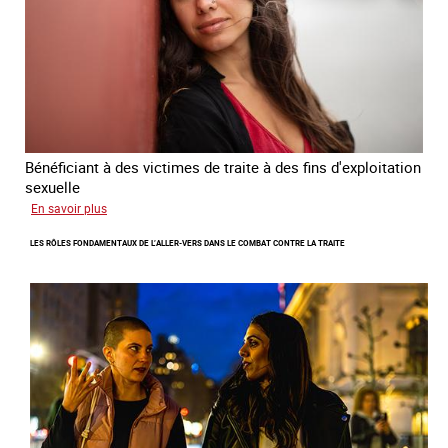
traite
des
êtres
humains
2024
-
2027
Bénéficiant à des victimes de traite à des fins d'exploitation
sexuelle
sur
En savoir plus
Enquête
LES RÔLES FONDAMENTAUX DE L’ALLER-VERS DANS LE COMBAT CONTRE LA TRAITE
sur
les
parcours
de
sortie
de
la
prostitution