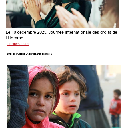
Le 10 décembre 2025, Journée internationale des droits de
l'Homme
sur
En savoir plus
Remise
LUTTER CONTRE LA TRAITE DES ENFANTS
du
Prix
des
droits
de
l’Homme
de
la
République
française
2025