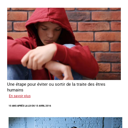
d’enfants
d’Ukraine
Une étape pour éviter ou sortir de la traite des êtres
humains
sur
En savoir plus
Recréer
10 ANS APRÈS LA LOI DU 13 AVRIL 2016
du
lien
avec
des