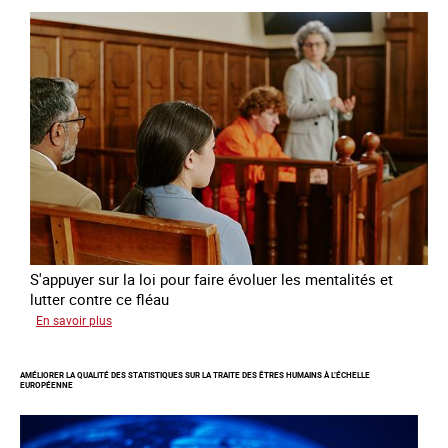
de
l’exploitation
sexuelle
des
mineures
à
travers
l’Europe
S'appuyer sur la loi pour faire évoluer les mentalités et
lutter contre ce fléau
sur
En savoir plus
Responsabiliser
les
AMÉLIORER LA QUALITÉ DES STATISTIQUES SUR LA TRAITE DES ÊTRES HUMAINS À L’ÉCHELLE
clients
EUROPÉENNE
de
la
traite