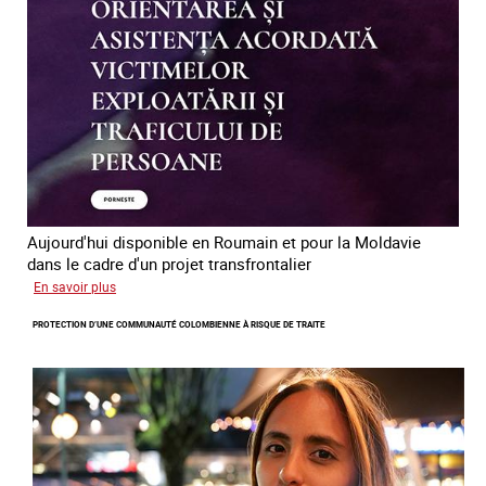
traite
des
êtres
humains
en
Europe
Aujourd'hui disponible en Roumain et pour la Moldavie
dans le cadre d'un projet transfrontalier
sur
En savoir plus
Le
PROTECTION D’UNE COMMUNAUTÉ COLOMBIENNE À RISQUE DE TRAITE
module
de
formation
en
ligne
sur
la
traite