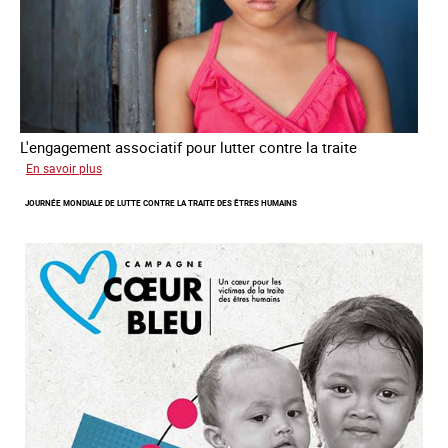
L'engagement associatif pour lutter contre la traite
sur
En savoir plus
L'exploitation
JOURNÉE MONDIALE DE LUTTE CONTRE LA TRAITE DES ÊTRES HUMAINS
des
enfants
en
Asie
du
sud
est