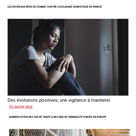
Etre
LES NOUVEAUX DÉFIS DU COMBAT CONTRE L’ESCLAVAGE DOMESTIQUE EN FRANCE
femme
étrangère
victime
de
traite
et
citoyenne
Des évolutions positives, une vigilance à maintenir
sur
En savoir plus
Les
AUGMENTATION DES CAS DE TRAITE À DES FINS DE CRIMINALITÉ FORCÉE EN EUROPE
nouveaux
défis
du