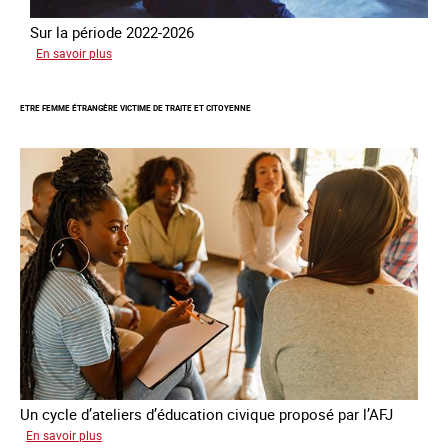
Sur la période 2022-2026
sur
En savoir plus
Le
GRETA
ETRE FEMME ÉTRANGÈRE VICTIME DE TRAITE ET CITOYENNE
publie
son
quatrième
rapport
sur
la
France
Un cycle d’ateliers d’éducation civique proposé par l’AFJ
sur
En savoir plus