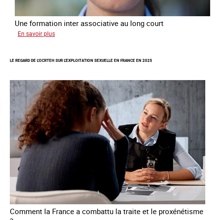
Une formation inter associative au long court
sur
En savoir plus
Œuvrer
pour
LE REGARD DE L'OCRTEH SUR L'EXPLOITATION SEXUELLE EN FRANCE EN 2025
la
libération
et
l’autonomie
des
personnes
victimes
de
traite
Comment la France a combattu la traite et le proxénétisme