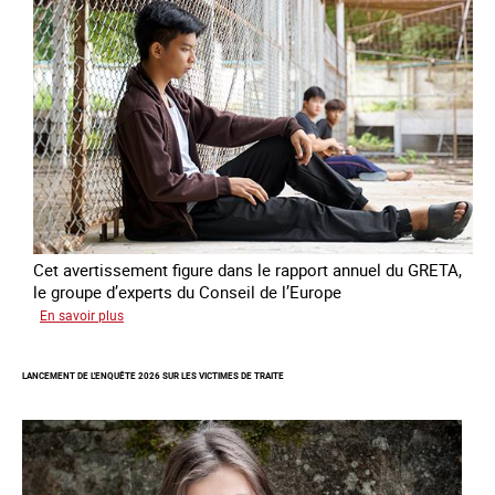
combat
contre
l’esclavage
domestique
en
France
Cet avertissement figure dans le rapport annuel du GRETA,
le groupe d’experts du Conseil de l’Europe
sur
En savoir plus
Augmentation
des
LANCEMENT DE L'ENQUÊTE 2026 SUR LES VICTIMES DE TRAITE
cas
de
traite
à
des
fins