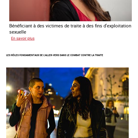
2024
-
2027
Bénéficiant à des victimes de traite à des fins d'exploitation
sexuelle
sur
En savoir plus
Enquête
sur
LES RÔLES FONDAMENTAUX DE L’ALLER-VERS DANS LE COMBAT CONTRE LA TRAITE
les
parcours
de
sortie
de
la
prostitution