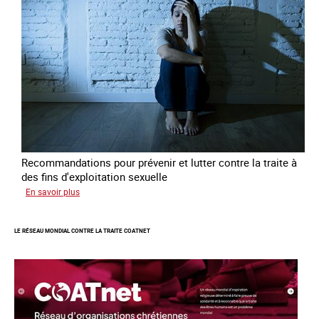
jeunes
en
errance
Recommandations pour prévenir et lutter contre la traite à
des fins d'exploitation sexuelle
sur
En savoir plus
10
ans
LE RÉSEAU MONDIAL CONTRE LA TRAITE COATNET
après
la
loi
du
13
avril