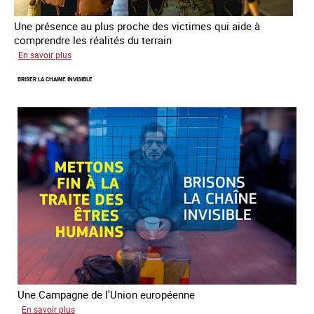
Une présence au plus proche des victimes qui aide à
comprendre les réalités du terrain
sur
En savoir plus
Les
BRISER LA CHAINE INVISIBLE
rôles
fondamentaux
de
l’aller-
vers
dans
le
combat
contre
la
traite
Une Campagne de l'Union européenne
sur
En savoir plus