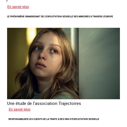
?
sur
En savoir plus
Le
LE PHÉNOMÈNE GRANDISSANT DE L’EXPLOITATION SEXUELLE DES MINEURES À TRAVERS L’EUROPE
regard
de
l'OCRTEH
sur
l'exploitation
sexuelle
en
France
en
2025
Une étude de l’association Trajectoires
sur
En savoir plus
Le
RESPONSABILISER LES CLIENTS DE LA TRAITE À DES FINS D’EXPLOITATION SEXUELLE
phénomène
grandissant