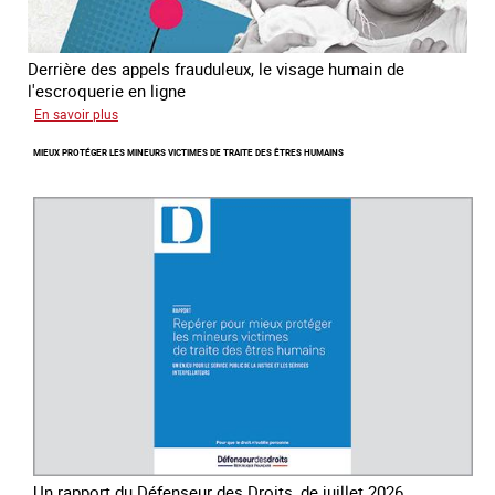
Derrière des appels frauduleux, le visage humain de
l'escroquerie en ligne
sur
En savoir plus
Journée
MIEUX PROTÉGER LES MINEURS VICTIMES DE TRAITE DES ÊTRES HUMAINS
mondiale
de
lutte
contre
la
traite
des
êtres
humains
Un rapport du Défenseur des Droits, de juillet 2026