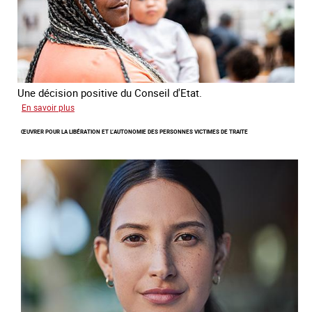
Une décision positive du Conseil d'Etat.
sur
En savoir plus
Combattre
ŒUVRER POUR LA LIBÉRATION ET L’AUTONOMIE DES PERSONNES VICTIMES DE TRAITE
les
difficultés
d'obtenir
un
titre
de
séjour
pour
les
victimes
de
traite