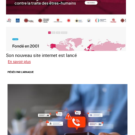
2016
Son nouveau site internet est lancé
sur
En savoir plus
Le
PIÉGÉS PAR L’ARNAQUE
réseau
mondial
contre
la
traite
COATNET