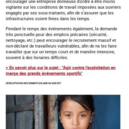
encourager une entreprise donneuse d’ordre à être moins
vigilante sur les conditions de travail imposées aux ouvriers
engagés par ses sous-traitants, afin de s’assurer que les
infrastructures soient finies dans les temps.
Pendant le temps des événements également, la demande
très ponctuelle pour des emplois précaires (sécurité,
nettoyage, etc.) peut encourager le recrutement massif et
non-déclaré de travailleurs vulnérables, afin de ne les faire
travailler que sur un temps court et de manière intensive,
souvent à des horaires difficiles.
> En savoir plus sur le sujet : "Agir contre l’exploitation en
marge des grands événements sportifs"
L'EXPLOITATION DES ENFANTS EN ASIE DU SUD EST