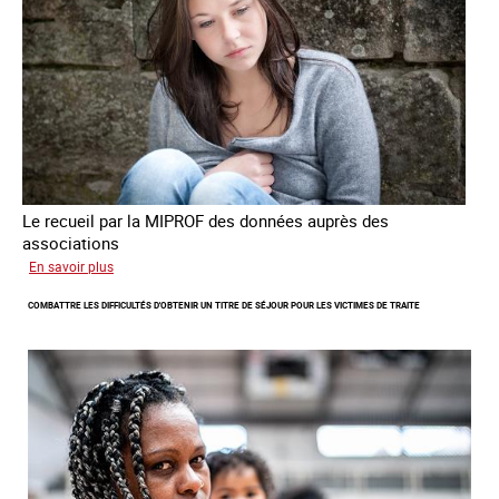
de
criminalité
forcée
en
Europe
Le recueil par la MIPROF des données auprès des
associations
sur
En savoir plus
Lancement
COMBATTRE LES DIFFICULTÉS D'OBTENIR UN TITRE DE SÉJOUR POUR LES VICTIMES DE TRAITE
de
l'enquête
2026
sur
les
victimes
de
traite