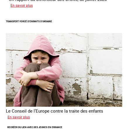
sur
En savoir plus
Mieux
protéger
TRANSFERT FORCÉ D’ENFANTS D’UKRAINE
les
mineurs
victimes
de
traite
des
êtres
humains
Le Conseil de l’Europe contre la traite des enfants
sur
En savoir plus
Transfert
RECRÉER DU LIEN AVEC DES JEUNES EN ERRANCE
forcé