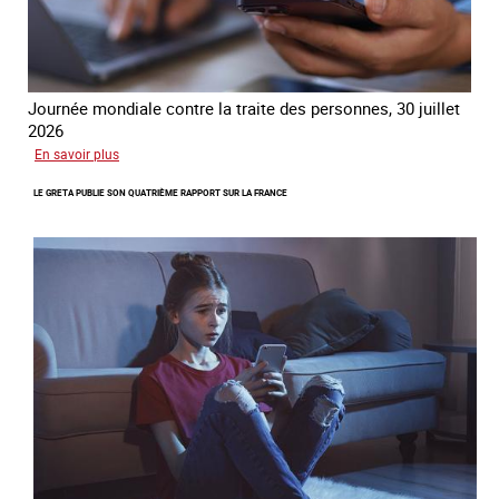
Journée mondiale contre la traite des personnes, 30 juillet
2026
sur
En savoir plus
Piégés
LE GRETA PUBLIE SON QUATRIÈME RAPPORT SUR LA FRANCE
par
l’arnaque