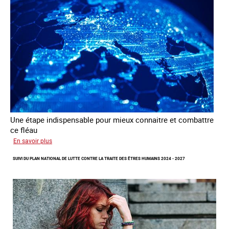
à
des
fins
d’exploitation
sexuelle
Une étape indispensable pour mieux connaitre et combattre
ce fléau
sur
En savoir plus
Améliorer
SUIVI DU PLAN NATIONAL DE LUTTE CONTRE LA TRAITE DES ÊTRES HUMAINS 2024 - 2027
la
qualité
des
statistiques
sur
la
traite