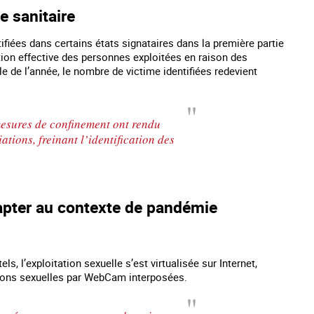
se sanitaire
ifiées dans certains états signataires dans la première partie
ion effective des personnes exploitées en raison des
 de l’année, le nombre de victime identifiées redevient
 mesures de confinement ont rendu
ations, freinant l’identification des
apter au contexte de pandémie
#Invisibles : Traite des mineurs en France
#Devenir : l'accompagnement des
victime de traite
, l’exploitation sexuelle s’est virtualisée sur Internet,
tions sexuelles par WebCam interposées.