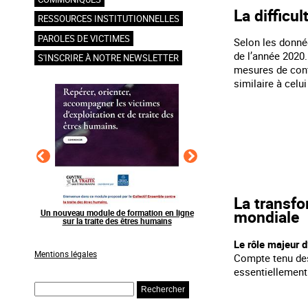
La difficul
RESSOURCES INSTITUTIONNELLES
PAROLES DE VICTIMES
Selon les donnée
de l’année 2020
S'INSCRIRE À NOTRE NEWSLETTER
mesures de confi
similaire à celu
La transfo
mondiale
veau module de formation en ligne
Raising awareness on the sidelines of major
ur la traite des êtres humains
sporting events
Le rôle majeur d
Mentions légales
Compte tenu des 
essentiellement
Rechercher