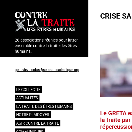
Aller
au
CRISE SA
contenu
principal
28 associations réunies pour lutter
ensemble contre la traite des êtres
humains.
Coordination : Geneviève Colas
genevieve.colas@secours-catholique.org
06 71 00 69 90
LE COLLECTIF
Navigation
ACTUALITÉS
principale
LA TRAITE DES ÊTRES HUMAINS
Le GRETA est
NOTRE PLAIDOYER
la traite pa
AGIR CONTRE LA TRAITE
répercussion
COMMUNIQUÉS