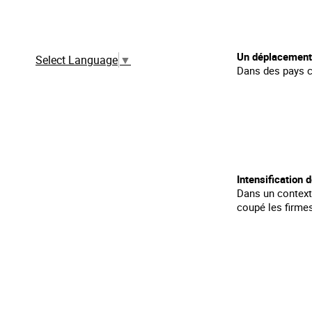
Traduction automatique à partir de la
version française
Un déplacement d
Select Language
▼
Dans des pays co
Intensification d
Dans un contexte
coupé les firmes