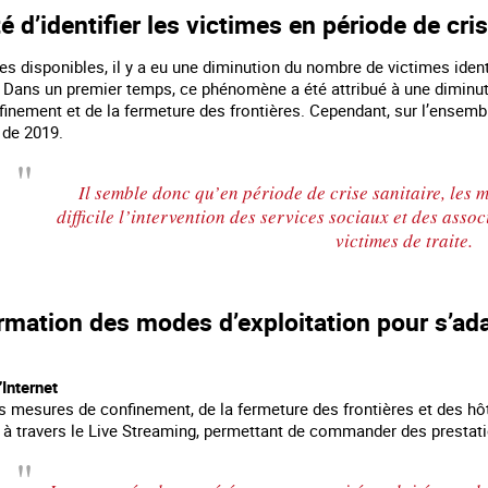
té d’identifier les victimes en période de cri
s disponibles, il y a eu une diminution du nombre de victimes ident
. Dans un premier temps, ce phénomène a été attribué à une diminut
nement et de la fermeture des frontières. Cependant, sur l’ensemble
i de 2019.
Il semble donc qu’en période de crise sanitaire, les
difficile l’intervention des services sociaux et des associ
victimes de traite.
rmation des modes d’exploitation pour s’ad
Agir contre l’exploitation en marge des
Information aux personnes exilées.
grands événements sportifs
’Internet
mesures de confinement, de la fermeture des frontières et des hôtels
 à travers le Live Streaming, permettant de commander des presta