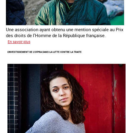
Une association ayant obtenu une mention spéciale au Prix
des droits de l'Homme de la République française.
sur
En savoir plus
Protéger
L'INVESTISSEMENT DE L’OFPRA DANS LA LUTTE CONTRE LA TRAITE
des
enfants
et
jeunes
victimes
de
traite