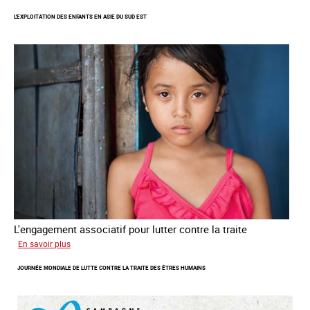
L'EXPLOITATION DES ENFANTS EN ASIE DU SUD EST
L'engagement associatif pour lutter contre la traite
sur
En savoir plus
L'exploitation
JOURNÉE MONDIALE DE LUTTE CONTRE LA TRAITE DES ÊTRES HUMAINS
des
enfants
en