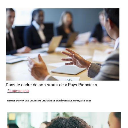
colombienne
à
risque
de
traite
Dans le cadre de son statut de « Pays Pionnier »
sur
En savoir plus
Rapport
REMISE DU PRIX DES DROITS DE L’HOMME DE LA RÉPUBLIQUE FRANÇAISE 2025
d’autoévaluation
de
la
France
-