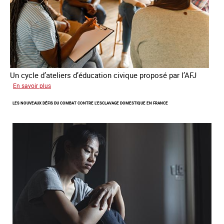
Un cycle d’ateliers d’éducation civique proposé par l’AFJ
sur
En savoir plus
Etre
LES NOUVEAUX DÉFIS DU COMBAT CONTRE L’ESCLAVAGE DOMESTIQUE EN FRANCE
femme
étrangère
victime
de
traite
et
citoyenne