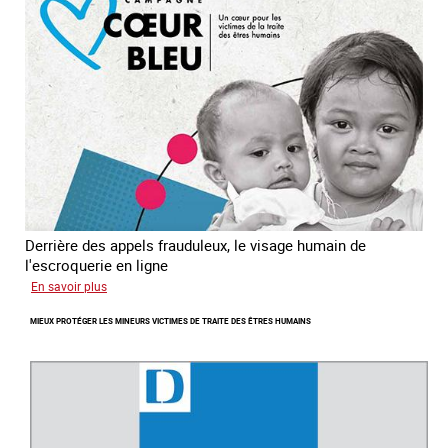
Asie
du
sud
est
Derrière des appels frauduleux, le visage humain de
l'escroquerie en ligne
sur
En savoir plus
Journée
MIEUX PROTÉGER LES MINEURS VICTIMES DE TRAITE DES ÊTRES HUMAINS
mondiale
de
lutte
contre
la
traite
des