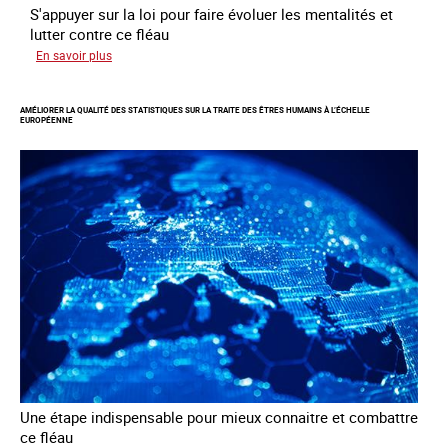
S'appuyer sur la loi pour faire évoluer les mentalités et
lutter contre ce fléau
sur
En savoir plus
Responsabiliser
les
AMÉLIORER LA QUALITÉ DES STATISTIQUES SUR LA TRAITE DES ÊTRES HUMAINS À L’ÉCHELLE
clients
EUROPÉENNE
de
la
traite
à
des
fins
d’exploitation
sexuelle
Une étape indispensable pour mieux connaitre et combattre
ce fléau