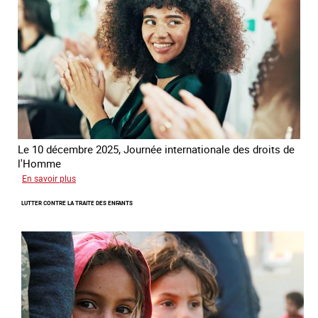
Alliance
8.7
Le 10 décembre 2025, Journée internationale des droits de
l'Homme
sur
En savoir plus
Remise
LUTTER CONTRE LA TRAITE DES ENFANTS
du
Prix
des
droits
de
l’Homme
de
la