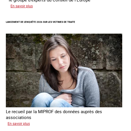
sur
En savoir plus
Augmentation
des
LANCEMENT DE L'ENQUÊTE 2026 SUR LES VICTIMES DE TRAITE
cas
de
traite
à
des
fins
de
criminalité
forcée
en
Europe
Le recueil par la MIPROF des données auprès des
associations
sur
En savoir plus
Lancement