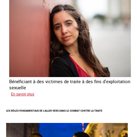
national
de
lutte
contre
la
traite
des
êtres
humains
2024
-
2027
Bénéficiant à des victimes de traite à des fins d'exploitation
sexuelle
sur
En savoir plus
Enquête
sur
LES RÔLES FONDAMENTAUX DE L’ALLER-VERS DANS LE COMBAT CONTRE LA TRAITE
les
parcours
de
sortie
de