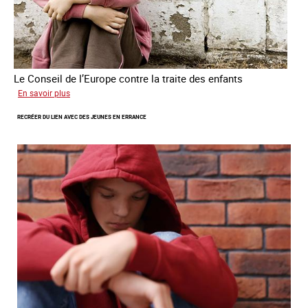
Le Conseil de l’Europe contre la traite des enfants
sur
En savoir plus
Transfert
RECRÉER DU LIEN AVEC DES JEUNES EN ERRANCE
forcé
d’enfants
d’Ukraine