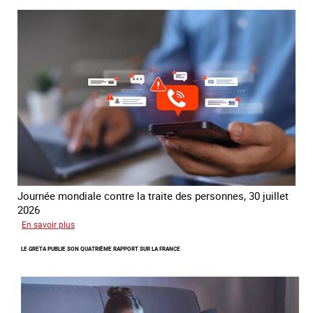
contre
la
traite
COATNET
Journée mondiale contre la traite des personnes, 30 juillet
2026
sur
En savoir plus
Piégés
LE GRETA PUBLIE SON QUATRIÈME RAPPORT SUR LA FRANCE
par
l’arnaque