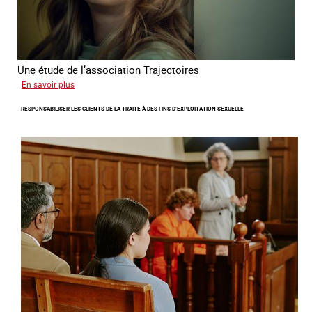
Une étude de l’association Trajectoires
sur
En savoir plus
Le
RESPONSABILISER LES CLIENTS DE LA TRAITE À DES FINS D’EXPLOITATION SEXUELLE
phénomène
grandissant
de
l’exploitation
sexuelle
des
mineures
à
travers
l’Europe