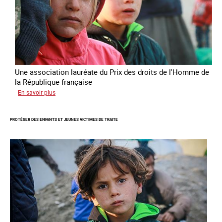
République
française
2025
Une association lauréate du Prix des droits de l'Homme de
la République française
sur
En savoir plus
Lutter
contre
PROTÉGER DES ENFANTS ET JEUNES VICTIMES DE TRAITE
la
traite
des
enfants