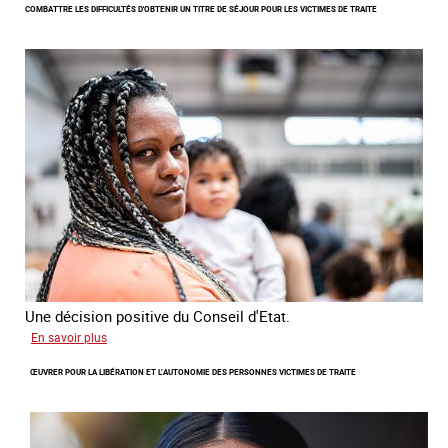
COMBATTRE LES DIFFICULTÉS D'OBTENIR UN TITRE DE SÉJOUR POUR LES VICTIMES DE TRAITE
de
l'enquête
2026
sur
les
victimes
de
traite
Une décision positive du Conseil d'Etat.
sur
En savoir plus
Combattre
ŒUVRER POUR LA LIBÉRATION ET L’AUTONOMIE DES PERSONNES VICTIMES DE TRAITE
les
difficultés
d'obtenir
un