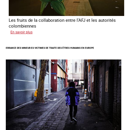
Les fruits de la collaboration entre l'AFJ et les autorités
colombiennes
sur
En savoir plus
Combattre
la
ERRANCE DES MINEUR·ES VICTIMES DE TRAITE DES ÊTRES HUMAINS EN EUROPE
traite
en
partenariat
avec
la
Colombie