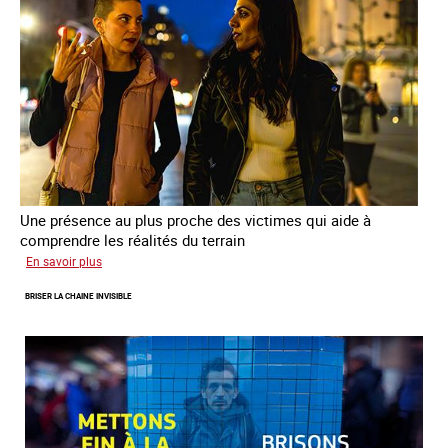
la
prostitution
Une présence au plus proche des victimes qui aide à
comprendre les réalités du terrain
sur
En savoir plus
Les
BRISER LA CHAINE INVISIBLE
rôles
fondamentaux
de
l’aller-
vers
dans
le
combat