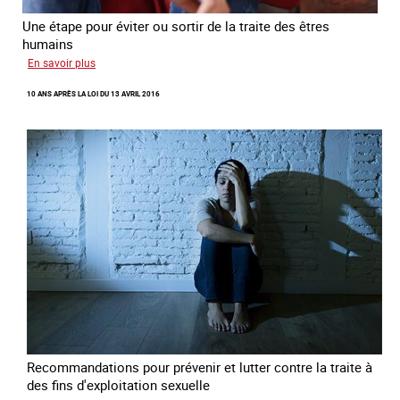
Une étape pour éviter ou sortir de la traite des êtres
humains
sur
En savoir plus
Recréer
10 ANS APRÈS LA LOI DU 13 AVRIL 2016
du
lien
avec
des
jeunes
en
errance
Recommandations pour prévenir et lutter contre la traite à
des fins d'exploitation sexuelle