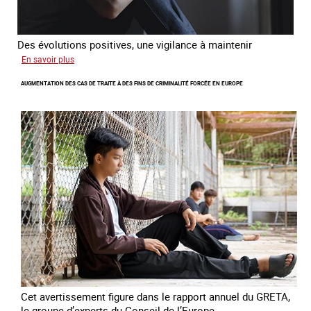
Des évolutions positives, une vigilance à maintenir
sur
En savoir plus
Les
AUGMENTATION DES CAS DE TRAITE À DES FINS DE CRIMINALITÉ FORCÉE EN EUROPE
nouveaux
défis
du
combat
contre
l’esclavage
domestique
en
France
Cet avertissement figure dans le rapport annuel du GRETA,
le groupe d’experts du Conseil de l’Europe