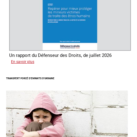
êtres
humains
Un rapport du Défenseur des Droits, de juillet 2026
sur
En savoir plus
Mieux
protéger
TRANSFERT FORCÉ D’ENFANTS D’UKRAINE
les
mineurs
victimes
de
traite
des
êtres
humains