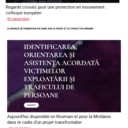
Regards croisés pour une protection en mouvement :
colloque européen
sur
En savoir plus
Errance
LE MODULE DE FORMATION EN LIGNE SUR LA TRAITE ET LE CONFLIT EN UKRAINE
des
mineur·es
victimes
de
traite
des
êtres
humains
en
Europe
Aujourd'hui disponible en Roumain et pour la Moldavie
dans le cadre d'un projet transfrontalier
sur
En savoir plus