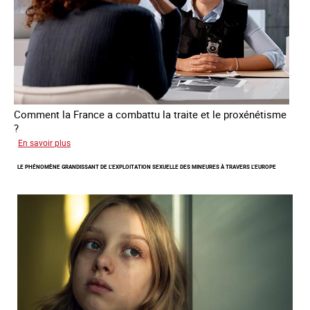
de
traite
Comment la France a combattu la traite et le proxénétisme
?
sur
En savoir plus
Le
LE PHÉNOMÈNE GRANDISSANT DE L’EXPLOITATION SEXUELLE DES MINEURES À TRAVERS L’EUROPE
regard
de
l'OCRTEH
sur
l'exploitation
sexuelle
en
France
en
2025