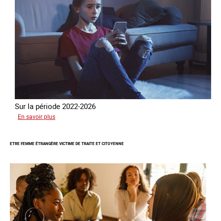
Sur la période 2022-2026
sur
En savoir plus
Le
GRETA
ETRE FEMME ÉTRANGÈRE VICTIME DE TRAITE ET CITOYENNE
publie
son
quatrième
rapport
sur
la
France