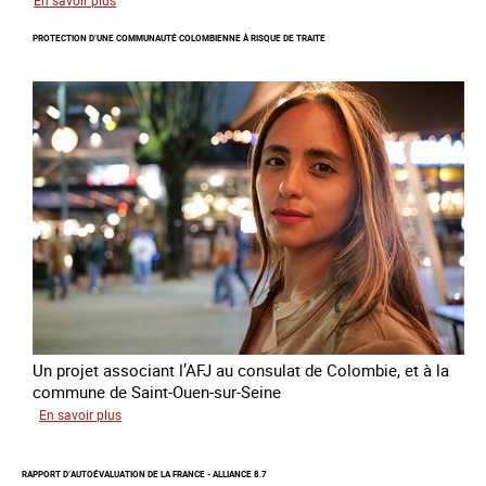
Le
PROTECTION D’UNE COMMUNAUTÉ COLOMBIENNE À RISQUE DE TRAITE
module
de
formation
en
ligne
sur
la
traite
et
le
conflit
en
Ukraine
Un projet associant l’AFJ au consulat de Colombie, et à la
commune de Saint-Ouen-sur-Seine
sur
En savoir plus
Protection
d’une
RAPPORT D’AUTOÉVALUATION DE LA FRANCE - ALLIANCE 8.7
communauté