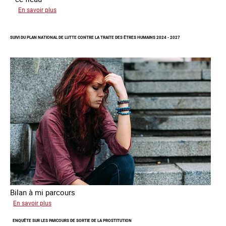
sur
En savoir plus
Améliorer
la
SUIVI DU PLAN NATIONAL DE LUTTE CONTRE LA TRAITE DES ÊTRES HUMAINS 2024 - 2027
qualité
des
statistiques
sur
la
traite
des
êtres
humains
à
l’échelle
européenne
Bilan à mi parcours
sur
En savoir plus
Suivi
ENQUÊTE SUR LES PARCOURS DE SORTIE DE LA PROSTITUTION
du