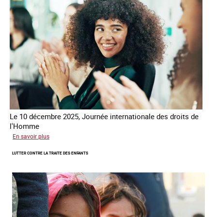
Alliance
8.7
Le 10 décembre 2025, Journée internationale des droits de
l'Homme
sur
En savoir plus
Remise
LUTTER CONTRE LA TRAITE DES ENFANTS
du
Prix
des
droits
de
l’Homme
de