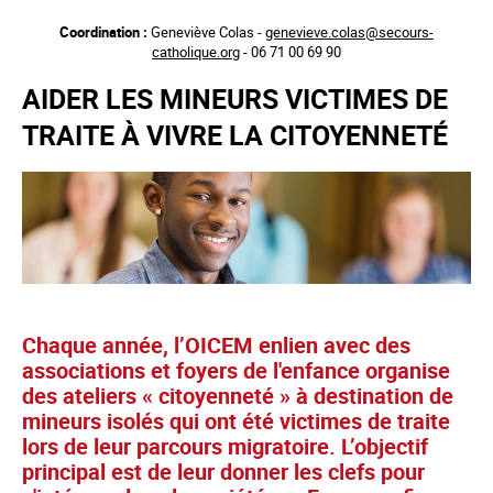
Aller
Coordination :
Geneviève Colas -
genevieve.colas@secours-
au
catholique.org
- 06 71 00 69 90
contenu
principal
AIDER LES MINEURS VICTIMES DE
TRAITE À VIVRE LA CITOYENNETÉ
Chaque année, l’OICEM enlien avec des
associations et foyers de l'enfance organise
des ateliers « citoyenneté » à destination de
mineurs isolés qui ont été victimes de traite
lors de leur parcours migratoire. L’objectif
principal est de leur donner les clefs pour