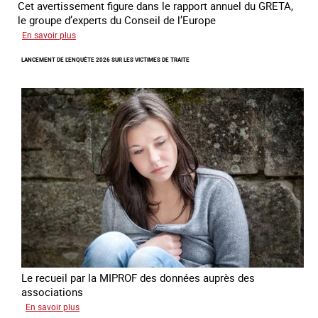
Cet avertissement figure dans le rapport annuel du GRETA,
le groupe d’experts du Conseil de l’Europe
sur
En savoir plus
Augmentation
LANCEMENT DE L'ENQUÊTE 2026 SUR LES VICTIMES DE TRAITE
des
cas
de
traite
à
des
fins
de
criminalité
forcée
en
Europe
Le recueil par la MIPROF des données auprès des
associations
sur
En savoir plus