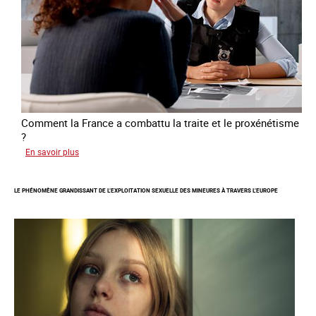
victimes
de
traite
Comment la France a combattu la traite et le proxénétisme
?
sur
En savoir plus
Le
regard
LE PHÉNOMÈNE GRANDISSANT DE L’EXPLOITATION SEXUELLE DES MINEURES À TRAVERS L’EUROPE
de
l'OCRTEH
sur
l'exploitation
sexuelle
en
France
en
2025