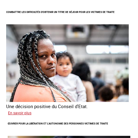
Lancement
de
COMBATTRE LES DIFFICULTÉS D'OBTENIR UN TITRE DE SÉJOUR POUR LES VICTIMES DE TRAITE
l'enquête
2026
sur
les
victimes
de
traite
Une décision positive du Conseil d'Etat.
sur
En savoir plus
Combattre
ŒUVRER POUR LA LIBÉRATION ET L’AUTONOMIE DES PERSONNES VICTIMES DE TRAITE
les
difficultés
d'obtenir