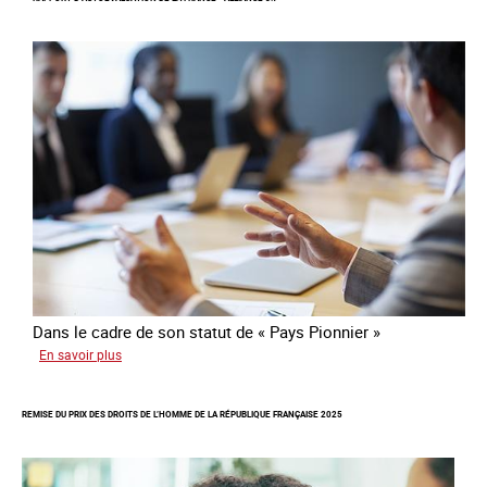
d’une
communauté
colombienne
à
risque
de
traite
Dans le cadre de son statut de « Pays Pionnier »
sur
En savoir plus
Rapport
d’autoévaluation
REMISE DU PRIX DES DROITS DE L’HOMME DE LA RÉPUBLIQUE FRANÇAISE 2025
de
la
France
-