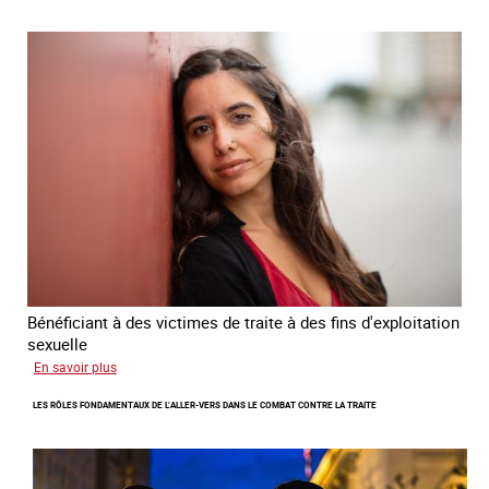
Plan
national
de
lutte
contre
la
traite
des
êtres
humains
2024
-
2027
Bénéficiant à des victimes de traite à des fins d'exploitation
sexuelle
sur
En savoir plus
Enquête
LES RÔLES FONDAMENTAUX DE L’ALLER-VERS DANS LE COMBAT CONTRE LA TRAITE
sur
les
parcours
de