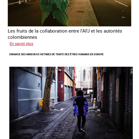
Les fruits de la collaboration entre l'AFJ et les autorités
colombiennes
sur
En savoir plus
Combattre
ERRANCE DES MINEUR·ES VICTIMES DE TRAITE DES ÊTRES HUMAINS EN EUROPE
la
traite
en
partenariat
avec
la
Colombie