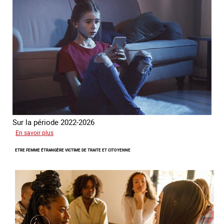
Sur la période 2022-2026
sur
En savoir plus
Le
ETRE FEMME ÉTRANGÈRE VICTIME DE TRAITE ET CITOYENNE
GRETA
publie
son
quatrième
rapport
sur
la
France