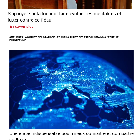
S'appuyer sur la loi pour faire évoluer les mentalités et
lutter contre ce fléau
sur
En savoir plus
Responsabiliser
AMÉLIORER LA QUALITÉ DES STATISTIQUES SUR LA TRAITE DES ÊTRES HUMAINS À L’ÉCHELLE
les
EUROPÉENNE
clients
de
la
traite
à
des
fins
d’exploitation
sexuelle
Une étape indispensable pour mieux connaitre et combattre
ce fléau