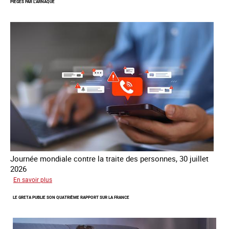
PIÉGÉS PAR L’ARNAQUE
mondial
contre
la
traite
COATNET
Journée mondiale contre la traite des personnes, 30 juillet
2026
sur
En savoir plus
Piégés
LE GRETA PUBLIE SON QUATRIÈME RAPPORT SUR LA FRANCE
par
l’arnaque