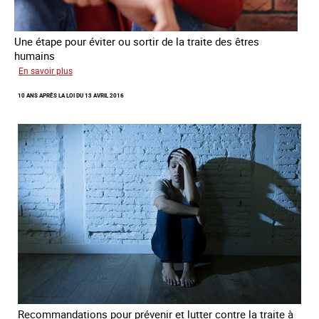
Une étape pour éviter ou sortir de la traite des êtres
humains
sur
En savoir plus
Recréer
10 ANS APRÈS LA LOI DU 13 AVRIL 2016
du
lien
avec
des
jeunes
en
errance
Recommandations pour prévenir et lutter contre la traite à