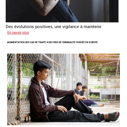
Des évolutions positives, une vigilance à maintenir
sur
En savoir plus
Les
AUGMENTATION DES CAS DE TRAITE À DES FINS DE CRIMINALITÉ FORCÉE EN EUROPE
nouveaux
défis
du
combat
contre
l’esclavage
domestique
en
France