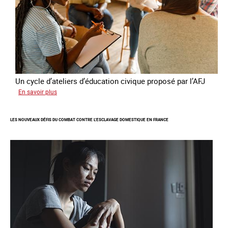
Un cycle d’ateliers d’éducation civique proposé par l’AFJ
sur
En savoir plus
Etre
femme
LES NOUVEAUX DÉFIS DU COMBAT CONTRE L’ESCLAVAGE DOMESTIQUE EN FRANCE
étrangère
victime
de
traite
et
citoyenne