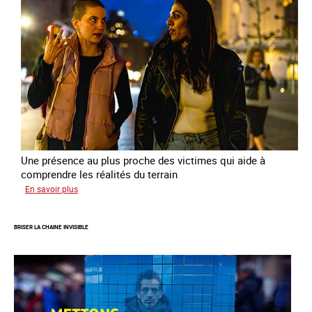
sortie
de
la
prostitution
Une présence au plus proche des victimes qui aide à
comprendre les réalités du terrain
sur
En savoir plus
Les
rôles
BRISER LA CHAINE INVISIBLE
fondamentaux
de
l’aller-
vers
dans
le