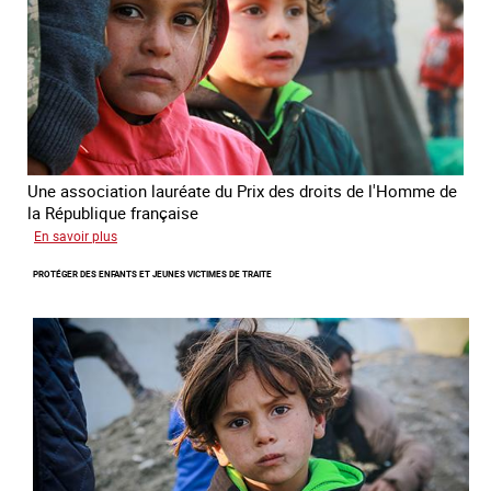
la
République
française
2025
Une association lauréate du Prix des droits de l'Homme de
la République française
sur
En savoir plus
Lutter
PROTÉGER DES ENFANTS ET JEUNES VICTIMES DE TRAITE
contre
la
traite
des
enfants