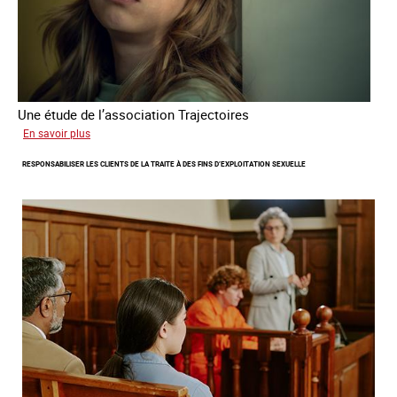
Une étude de l’association Trajectoires
sur
En savoir plus
Le
RESPONSABILISER LES CLIENTS DE LA TRAITE À DES FINS D’EXPLOITATION SEXUELLE
phénomène
grandissant
de
l’exploitation
sexuelle
des
mineures
à
travers
l’Europe