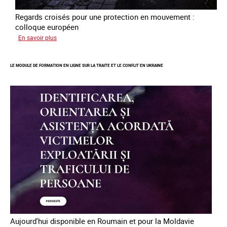
Regards croisés pour une protection en mouvement :
colloque européen
sur
En savoir plus
Errance
des
LE MODULE DE FORMATION EN LIGNE SUR LA TRAITE ET LE CONFLIT EN UKRAINE
mineur·es
victimes
de
traite
des
êtres
humains
en
Europe
Aujourd'hui disponible en Roumain et pour la Moldavie