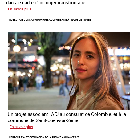
dans le cadre d'un projet transfrontalier
sur
En savoir plus
Le
PROTECTION D’UNE COMMUNAUTÉ COLOMBIENNE À RISQUE DE TRAITE
module
de
formation
en
ligne
sur
la
traite
et
le
conflit
en
Ukraine
Un projet associant l’AFJ au consulat de Colombie, et à la
commune de Saint-Ouen-sur-Seine
sur
En savoir plus
Protection
RAPPORT D’AUTOÉVALUATION DE LA FRANCE - ALLIANCE 8.7