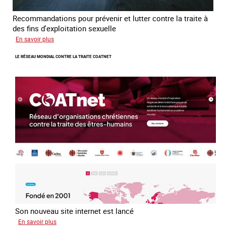
Recommandations pour prévenir et lutter contre la traite à
des fins d'exploitation sexuelle
sur
En savoir plus
10
LE RÉSEAU MONDIAL CONTRE LA TRAITE COATNET
ans
après
la
loi
du
13
avril
2016
Son nouveau site internet est lancé
sur
En savoir plus