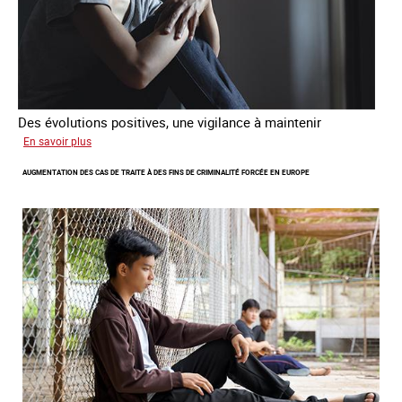
Des évolutions positives, une vigilance à maintenir
sur
En savoir plus
Les
AUGMENTATION DES CAS DE TRAITE À DES FINS DE CRIMINALITÉ FORCÉE EN EUROPE
nouveaux
défis
du
combat
contre
l’esclavage
domestique
en
France