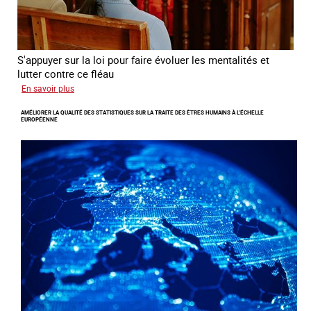
S'appuyer sur la loi pour faire évoluer les mentalités et
lutter contre ce fléau
sur
En savoir plus
Responsabiliser
AMÉLIORER LA QUALITÉ DES STATISTIQUES SUR LA TRAITE DES ÊTRES HUMAINS À L’ÉCHELLE
les
EUROPÉENNE
clients
de
la
traite
à
des
fins
d’exploitation
sexuelle