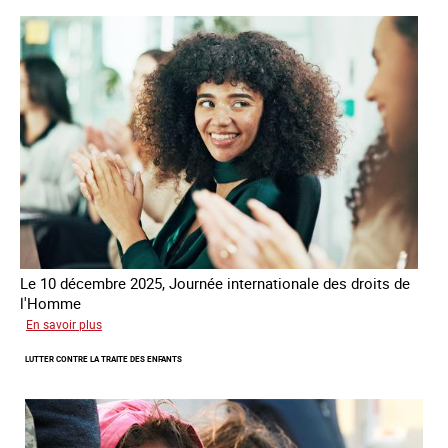
la
France
-
Alliance
8.7
Le 10 décembre 2025, Journée internationale des droits de
l'Homme
sur
En savoir plus
Remise
LUTTER CONTRE LA TRAITE DES ENFANTS
du
Prix
des
droits
de