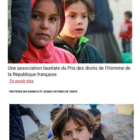
l’Homme
de
la
République
française
2025
Une association lauréate du Prix des droits de l'Homme de
la République française
sur
En savoir plus
Lutter
PROTÉGER DES ENFANTS ET JEUNES VICTIMES DE TRAITE
contre
la
traite
des
enfants