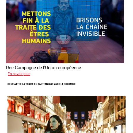
dans
le
combat
contre
la
traite
Une Campagne de l'Union européenne
sur
En savoir plus
Briser
COMBATTRE LA TRAITE EN PARTENARIAT AVEC LA COLOMBIE
la
chaine
invisible