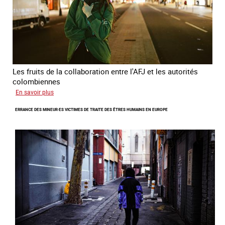
Les fruits de la collaboration entre l'AFJ et les autorités
colombiennes
sur
En savoir plus
Combattre
ERRANCE DES MINEUR·ES VICTIMES DE TRAITE DES ÊTRES HUMAINS EN EUROPE
la
traite
en
partenariat
avec
la
Colombie