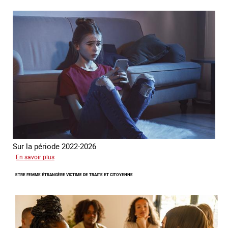
l’arnaque
Sur la période 2022-2026
sur
En savoir plus
Le
ETRE FEMME ÉTRANGÈRE VICTIME DE TRAITE ET CITOYENNE
GRETA
publie
son
quatrième
rapport
sur