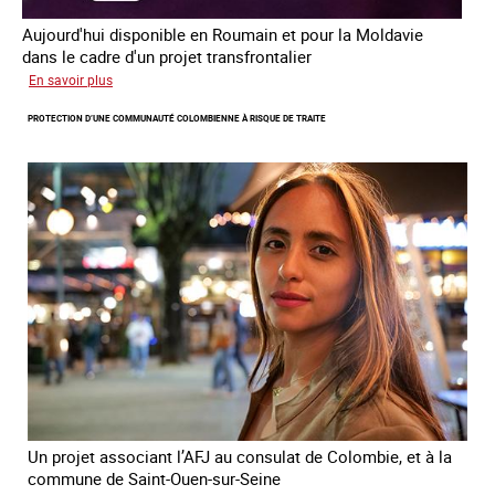
Aujourd'hui disponible en Roumain et pour la Moldavie
dans le cadre d'un projet transfrontalier
sur
En savoir plus
Le
PROTECTION D’UNE COMMUNAUTÉ COLOMBIENNE À RISQUE DE TRAITE
module
de
formation
en
ligne
sur
la
traite
et
le
conflit
en
Ukraine
Un projet associant l’AFJ au consulat de Colombie, et à la
commune de Saint-Ouen-sur-Seine