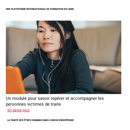
statistiques
UNE PLATEFORME INTERNATIONALE DE FORMATION EN LIGNE
administratives
sur
la
traite
des
êtres
humains
Un module pour savoir repérer et accompagner les
personnes victimes de traite
sur
En savoir plus
Une
LA TRAITE DES ÊTRES HUMAINS DANS L‘UNION EUROPÉENNE
plateforme
internationale