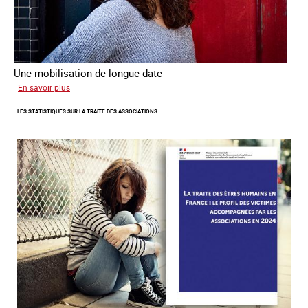
Une mobilisation de longue date
sur
En savoir plus
L'investissement
LES STATISTIQUES SUR LA TRAITE DES ASSOCIATIONS
de
l’Ofpra
dans
la
lutte
contre
la
traite