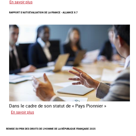
sur
En savoir plus
Protection
RAPPORT D’AUTOÉVALUATION DE LA FRANCE - ALLIANCE 8.7
d’une
communauté
colombienne
à
risque
de
traite
Dans le cadre de son statut de « Pays Pionnier »
sur
En savoir plus
Rapport
d’autoévaluation
REMISE DU PRIX DES DROITS DE L’HOMME DE LA RÉPUBLIQUE FRANÇAISE 2025
de