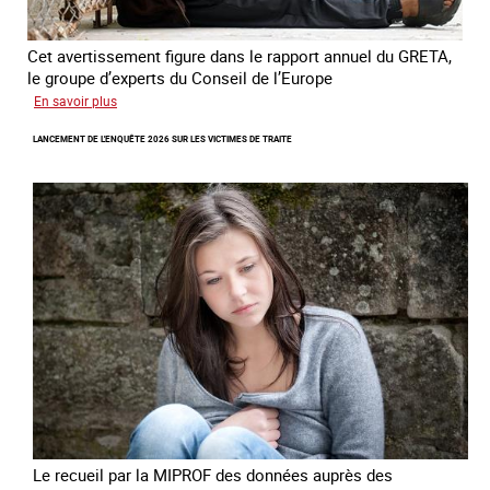
Cet avertissement figure dans le rapport annuel du GRETA,
le groupe d’experts du Conseil de l’Europe
sur
En savoir plus
Augmentation
LANCEMENT DE L'ENQUÊTE 2026 SUR LES VICTIMES DE TRAITE
des
cas
de
traite
à
des
fins
de
criminalité
forcée
en
Europe
Le recueil par la MIPROF des données auprès des