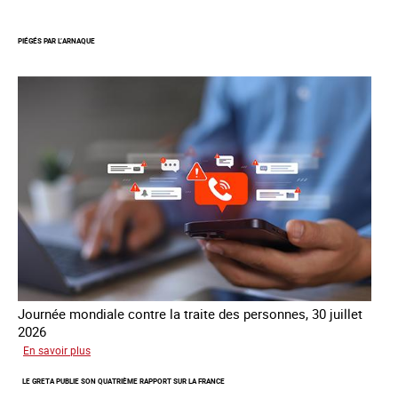
Le
réseau
PIÉGÉS PAR L’ARNAQUE
mondial
contre
la
traite
COATNET
Journée mondiale contre la traite des personnes, 30 juillet
2026
sur
En savoir plus
Piégés
LE GRETA PUBLIE SON QUATRIÈME RAPPORT SUR LA FRANCE
par