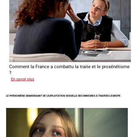
des
personnes
victimes
de
traite
Comment la France a combattu la traite et le proxénétisme
?
sur
En savoir plus
Le
regard
LE PHÉNOMÈNE GRANDISSANT DE L’EXPLOITATION SEXUELLE DES MINEURES À TRAVERS L’EUROPE
de
l'OCRTEH
sur
l'exploitation
sexuelle
en
France