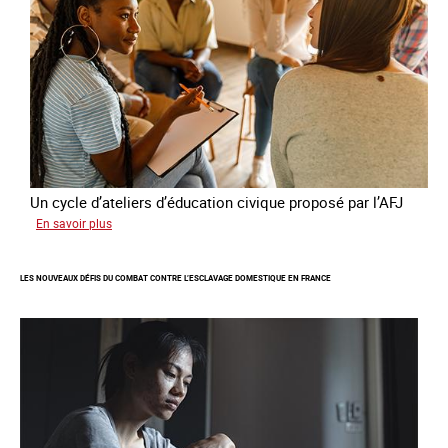
la
France
Un cycle d’ateliers d’éducation civique proposé par l’AFJ
sur
En savoir plus
Etre
femme
LES NOUVEAUX DÉFIS DU COMBAT CONTRE L’ESCLAVAGE DOMESTIQUE EN FRANCE
étrangère
victime
de
traite
et
citoyenne