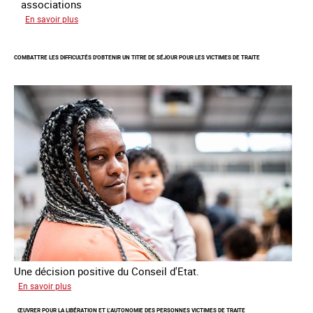
associations
sur
En savoir plus
Lancement
de
COMBATTRE LES DIFFICULTÉS D'OBTENIR UN TITRE DE SÉJOUR POUR LES VICTIMES DE TRAITE
l'enquête
2026
sur
les
victimes
de
traite
Une décision positive du Conseil d'Etat.
sur
En savoir plus
Combattre
ŒUVRER POUR LA LIBÉRATION ET L’AUTONOMIE DES PERSONNES VICTIMES DE TRAITE