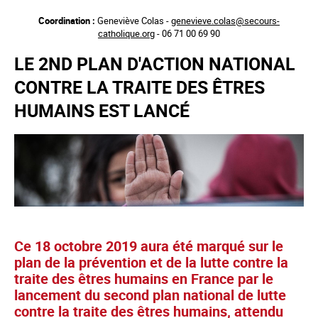
Aller
Coordination :
Geneviève Colas -
genevieve.colas@secours-
au
catholique.org
- 06 71 00 69 90
contenu
principal
LE 2ND PLAN D'ACTION NATIONAL
CONTRE LA TRAITE DES ÊTRES
HUMAINS EST LANCÉ
Ce 18 octobre 2019 aura été marqué sur le
plan de la prévention et de la lutte contre la
traite des êtres humains en France par le
lancement du second plan national de lutte
contre la traite des êtres humains, attendu