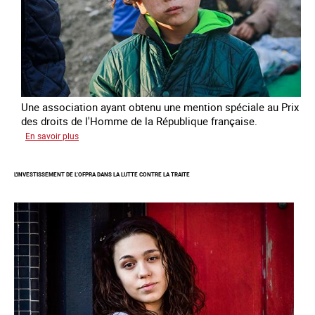
Une association ayant obtenu une mention spéciale au Prix
des droits de l'Homme de la République française.
sur
En savoir plus
Protéger
des
L'INVESTISSEMENT DE L’OFPRA DANS LA LUTTE CONTRE LA TRAITE
enfants
et
jeunes
victimes
de
traite