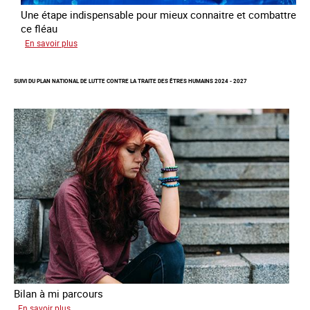
Une étape indispensable pour mieux connaitre et combattre
ce fléau
sur
En savoir plus
Améliorer
la
SUIVI DU PLAN NATIONAL DE LUTTE CONTRE LA TRAITE DES ÊTRES HUMAINS 2024 - 2027
qualité
des
statistiques
sur
la
traite
des
êtres
humains
à
l’échelle
européenne
Bilan à mi parcours
sur
En savoir plus