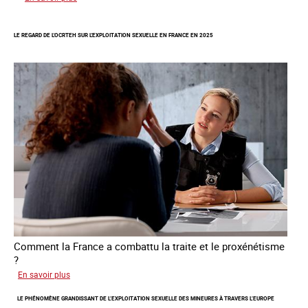
Œuvrer
pour
LE REGARD DE L'OCRTEH SUR L'EXPLOITATION SEXUELLE EN FRANCE EN 2025
la
libération
et
l’autonomie
des
personnes
victimes
de
traite
Comment la France a combattu la traite et le proxénétisme
?
sur
En savoir plus
Le
LE PHÉNOMÈNE GRANDISSANT DE L’EXPLOITATION SEXUELLE DES MINEURES À TRAVERS L’EUROPE
regard