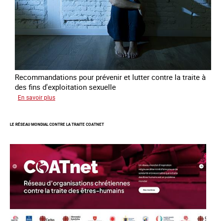
Recommandations pour prévenir et lutter contre la traite à
des fins d'exploitation sexuelle
sur
En savoir plus
10
ans
LE RÉSEAU MONDIAL CONTRE LA TRAITE COATNET
après
la
loi
du
13
avril
2016