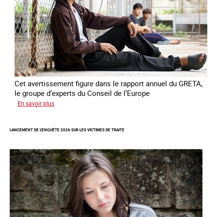
en
France
Cet avertissement figure dans le rapport annuel du GRETA,
le groupe d’experts du Conseil de l’Europe
sur
En savoir plus
Augmentation
des
LANCEMENT DE L'ENQUÊTE 2026 SUR LES VICTIMES DE TRAITE
cas
de
traite
à
des
fins
de
criminalité
forcée