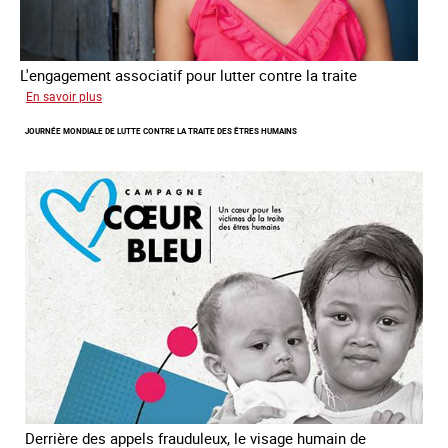
L'engagement associatif pour lutter contre la traite
sur
En savoir plus
L'exploitation
JOURNÉE MONDIALE DE LUTTE CONTRE LA TRAITE DES ÊTRES HUMAINS
des
enfants
en
Asie
du
sud
est
Derrière des appels frauduleux, le visage humain de