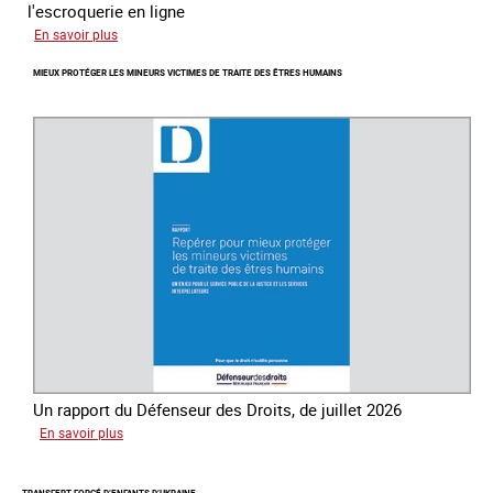
l'escroquerie en ligne
sur
En savoir plus
Journée
MIEUX PROTÉGER LES MINEURS VICTIMES DE TRAITE DES ÊTRES HUMAINS
mondiale
de
lutte
contre
la
traite
des
êtres
humains
Un rapport du Défenseur des Droits, de juillet 2026
sur
En savoir plus
Mieux
protéger