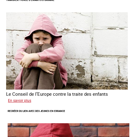
TRANSFERT FORCÉ D’ENFANTS D’UKRAINE
les
mineurs
victimes
de
traite
des
êtres
humains
Le Conseil de l’Europe contre la traite des enfants
sur
En savoir plus
Transfert
RECRÉER DU LIEN AVEC DES JEUNES EN ERRANCE
forcé
d’enfants
d’Ukraine