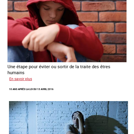
Une étape pour éviter ou sortir de la traite des êtres
humains
sur
En savoir plus
Recréer
10 ANS APRÈS LA LOI DU 13 AVRIL 2016
du
lien
avec
des
jeunes
en
errance