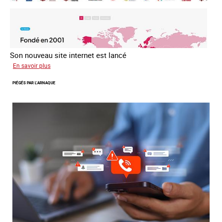
Son nouveau site internet est lancé
sur
En savoir plus
Le
PIÉGÉS PAR L’ARNAQUE
réseau
mondial
contre
la
traite
COATNET