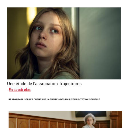
de
l'OCRTEH
sur
l'exploitation
sexuelle
en
France
en
2025
Une étude de l’association Trajectoires
sur
En savoir plus
Le
RESPONSABILISER LES CLIENTS DE LA TRAITE À DES FINS D’EXPLOITATION SEXUELLE
phénomène
grandissant
de
l’exploitation
sexuelle