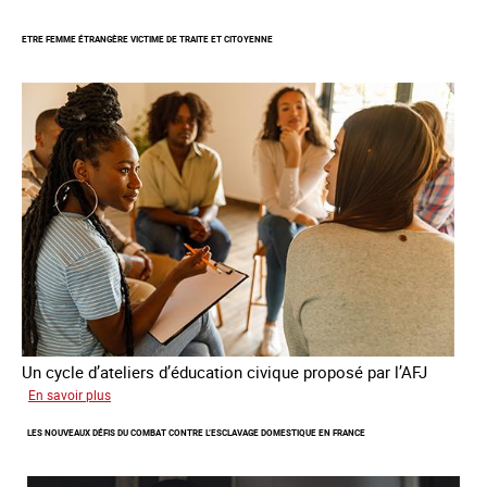
GRETA
ETRE FEMME ÉTRANGÈRE VICTIME DE TRAITE ET CITOYENNE
publie
son
quatrième
rapport
sur
la
France
Un cycle d’ateliers d’éducation civique proposé par l’AFJ
sur
En savoir plus
Etre
LES NOUVEAUX DÉFIS DU COMBAT CONTRE L’ESCLAVAGE DOMESTIQUE EN FRANCE
femme
étrangère
victime