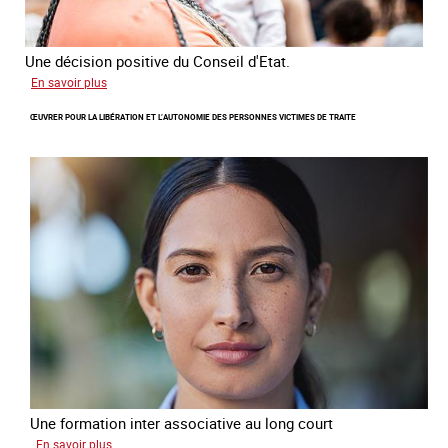
Une décision positive du Conseil d'Etat.
sur
En savoir plus
Combattre
ŒUVRER POUR LA LIBÉRATION ET L’AUTONOMIE DES PERSONNES VICTIMES DE TRAITE
les
difficultés
d'obtenir
un
titre
de
séjour
pour
les
victimes
de
traite
Une formation inter associative au long court
sur
En savoir plus