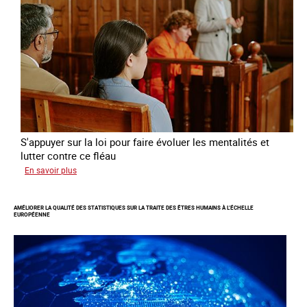
des
mineures
à
travers
l’Europe
S'appuyer sur la loi pour faire évoluer les mentalités et
lutter contre ce fléau
sur
En savoir plus
Responsabiliser
les
AMÉLIORER LA QUALITÉ DES STATISTIQUES SUR LA TRAITE DES ÊTRES HUMAINS À L’ÉCHELLE
clients
EUROPÉENNE
de
la
traite
à
des
fins
d’exploitation