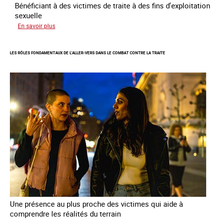
Bénéficiant à des victimes de traite à des fins d'exploitation
sexuelle
sur
En savoir plus
Enquête
sur
LES RÔLES FONDAMENTAUX DE L’ALLER-VERS DANS LE COMBAT CONTRE LA TRAITE
les
parcours
de
sortie
de
la
prostitution
Une présence au plus proche des victimes qui aide à
comprendre les réalités du terrain