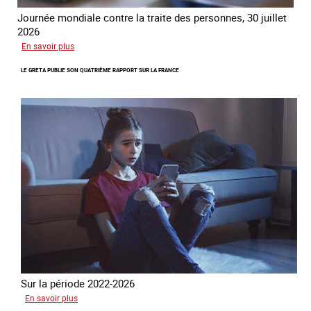
Journée mondiale contre la traite des personnes, 30 juillet
2026
sur
En savoir plus
Piégés
LE GRETA PUBLIE SON QUATRIÈME RAPPORT SUR LA FRANCE
par
l’arnaque
Sur la période 2022-2026
sur
En savoir plus
Le