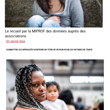
en
Europe
Le recueil par la MIPROF des données auprès des
associations
sur
En savoir plus
Lancement
COMBATTRE LES DIFFICULTÉS D'OBTENIR UN TITRE DE SÉJOUR POUR LES VICTIMES DE TRAITE
de
l'enquête
2026
sur
les
victimes
de
traite