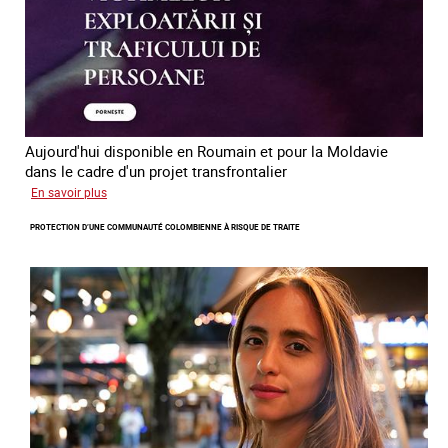
en
Europe
Aujourd'hui disponible en Roumain et pour la Moldavie
dans le cadre d'un projet transfrontalier
sur
En savoir plus
Le
PROTECTION D’UNE COMMUNAUTÉ COLOMBIENNE À RISQUE DE TRAITE
module
de
formation
en
ligne
sur
la
traite
et
le
conflit