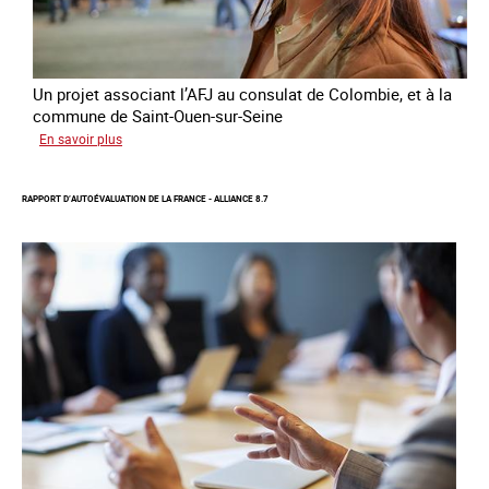
en
Ukraine
Un projet associant l’AFJ au consulat de Colombie, et à la
commune de Saint-Ouen-sur-Seine
sur
En savoir plus
Protection
d’une
RAPPORT D’AUTOÉVALUATION DE LA FRANCE - ALLIANCE 8.7
communauté
colombienne
à
risque
de
traite