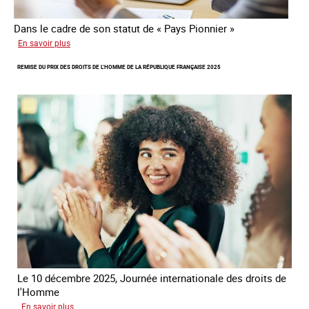
Dans le cadre de son statut de « Pays Pionnier »
sur
En savoir plus
Rapport
REMISE DU PRIX DES DROITS DE L’HOMME DE LA RÉPUBLIQUE FRANÇAISE 2025
d’autoévaluation
de
la
France
-
Alliance
8.7
Le 10 décembre 2025, Journée internationale des droits de
l'Homme
sur
En savoir plus