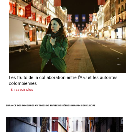
Les fruits de la collaboration entre l'AFJ et les autorités
colombiennes
sur
En savoir plus
Combattre
la
ERRANCE DES MINEUR·ES VICTIMES DE TRAITE DES ÊTRES HUMAINS EN EUROPE
traite
en
partenariat
avec
la