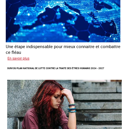
sexuelle
Une étape indispensable pour mieux connaitre et combattre
ce fléau
sur
En savoir plus
Améliorer
SUIVI DU PLAN NATIONAL DE LUTTE CONTRE LA TRAITE DES ÊTRES HUMAINS 2024 - 2027
la
qualité
des
statistiques
sur
la
traite
des
êtres
humains
à