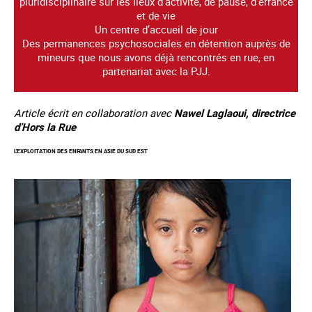
pluridisciplinaire sur les lieux d’activité, de pause, d’errance
et de vie
Un centre d’accueil de jour
Des permanences psychosociales en détention auprès de
mineurs que nous avons déjà rencontrés en rue, en
partenariat avec la PJJ.
Article écrit en collaboration avec
Nawel Laglaoui, directrice
d’Hors la Rue
L'EXPLOITATION DES ENFANTS EN ASIE DU SUD EST