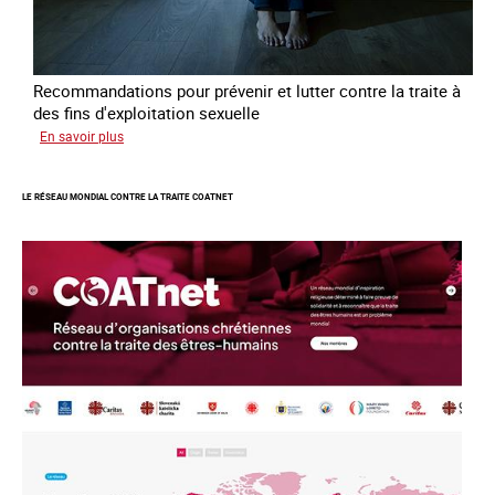
Recommandations pour prévenir et lutter contre la traite à
des fins d'exploitation sexuelle
sur
En savoir plus
10
ans
LE RÉSEAU MONDIAL CONTRE LA TRAITE COATNET
après
la
loi
du
13
avril
2016