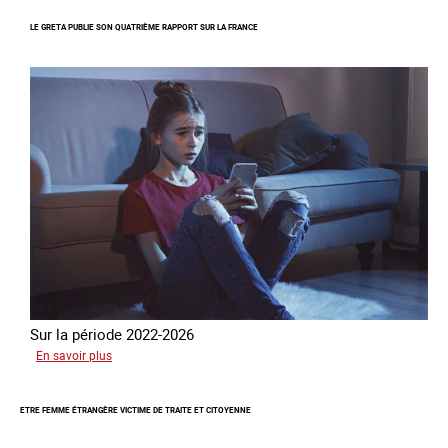
Piégés
LE GRETA PUBLIE SON QUATRIÈME RAPPORT SUR LA FRANCE
par
l’arnaque
Sur la période 2022-2026
sur
En savoir plus
Le
GRETA
ETRE FEMME ÉTRANGÈRE VICTIME DE TRAITE ET CITOYENNE
publie
son