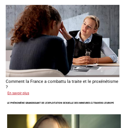
libération
et
l’autonomie
des
personnes
victimes
de
traite
Comment la France a combattu la traite et le proxénétisme
?
sur
En savoir plus
Le
LE PHÉNOMÈNE GRANDISSANT DE L’EXPLOITATION SEXUELLE DES MINEURES À TRAVERS L’EUROPE
regard
de
l'OCRTEH
sur
l'exploitation