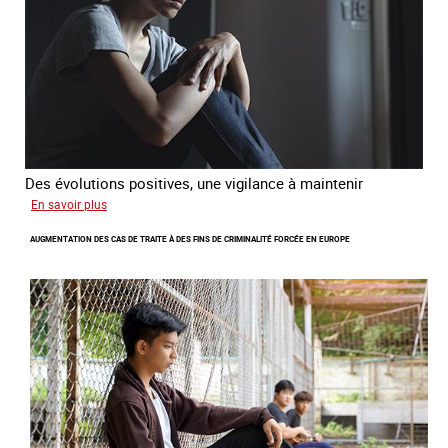
citoyenne
Des évolutions positives, une vigilance à maintenir
sur
En savoir plus
Les
AUGMENTATION DES CAS DE TRAITE À DES FINS DE CRIMINALITÉ FORCÉE EN EUROPE
nouveaux
défis
du
combat
contre
l’esclavage
domestique
en
France