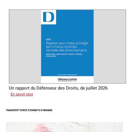
de
lutte
contre
la
traite
des
êtres
humains
Un rapport du Défenseur des Droits, de juillet 2026
sur
En savoir plus
Mieux
protéger
TRANSFERT FORCÉ D’ENFANTS D’UKRAINE
les
mineurs
victimes
de