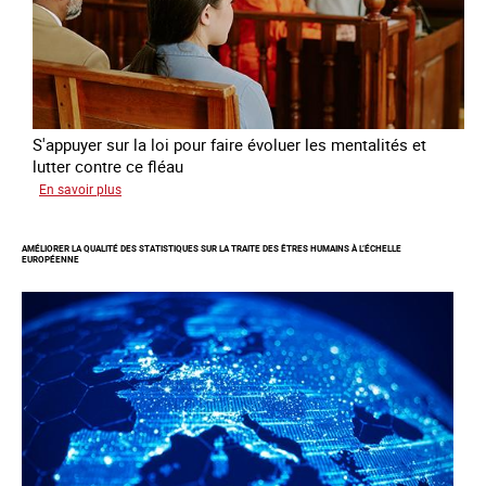
l’Europe
S'appuyer sur la loi pour faire évoluer les mentalités et
lutter contre ce fléau
sur
En savoir plus
Responsabiliser
les
AMÉLIORER LA QUALITÉ DES STATISTIQUES SUR LA TRAITE DES ÊTRES HUMAINS À L’ÉCHELLE
clients
EUROPÉENNE
de
la
traite
à
des
fins
d’exploitation
sexuelle