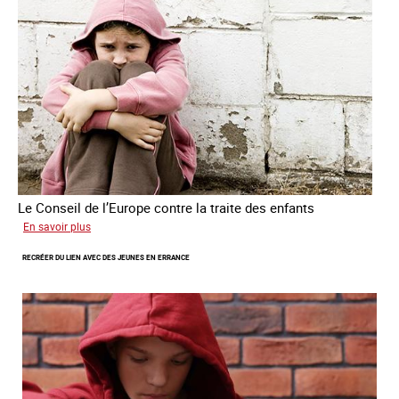
traite
des
êtres
humains
Le Conseil de l’Europe contre la traite des enfants
sur
En savoir plus
Transfert
RECRÉER DU LIEN AVEC DES JEUNES EN ERRANCE
forcé
d’enfants
d’Ukraine