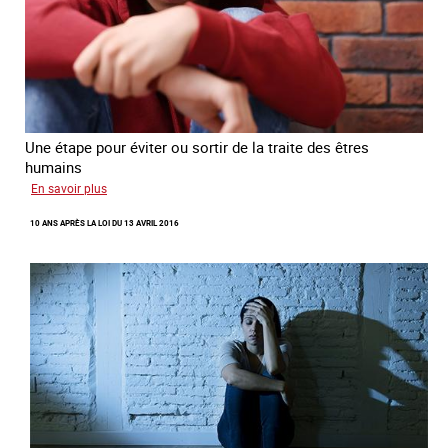
Une étape pour éviter ou sortir de la traite des êtres
humains
sur
En savoir plus
Recréer
10 ANS APRÈS LA LOI DU 13 AVRIL 2016
du
lien
avec
des
jeunes
en
errance