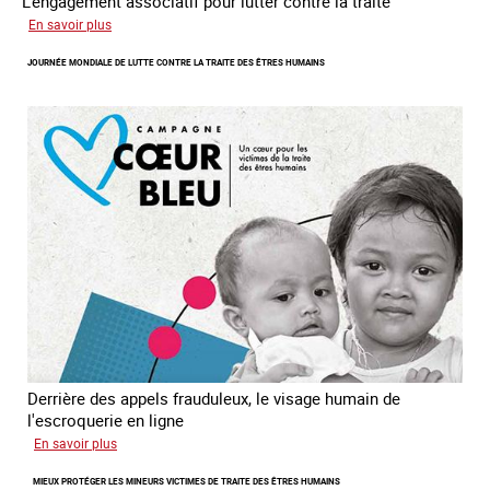
L'engagement associatif pour lutter contre la traite
sur
En savoir plus
L'exploitation
JOURNÉE MONDIALE DE LUTTE CONTRE LA TRAITE DES ÊTRES HUMAINS
des
enfants
en
Asie
du
sud
est
Derrière des appels frauduleux, le visage humain de
l'escroquerie en ligne
sur
En savoir plus
Journée
MIEUX PROTÉGER LES MINEURS VICTIMES DE TRAITE DES ÊTRES HUMAINS
mondiale