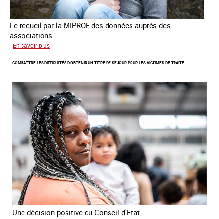
Le recueil par la MIPROF des données auprès des
associations
sur
En savoir plus
Lancement
COMBATTRE LES DIFFICULTÉS D'OBTENIR UN TITRE DE SÉJOUR POUR LES VICTIMES DE TRAITE
de
l'enquête
2026
sur
les
victimes
de
traite
Une décision positive du Conseil d'Etat.