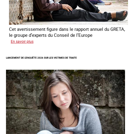
Cet avertissement figure dans le rapport annuel du GRETA,
le groupe d’experts du Conseil de l’Europe
sur
En savoir plus
Augmentation
des
LANCEMENT DE L'ENQUÊTE 2026 SUR LES VICTIMES DE TRAITE
cas
de
traite
à
des
fins
de
criminalité
forcée
en
Europe