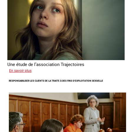
sexuelle
en
France
en
2025
Une étude de l’association Trajectoires
sur
En savoir plus
Le
RESPONSABILISER LES CLIENTS DE LA TRAITE À DES FINS D’EXPLOITATION SEXUELLE
phénomène
grandissant
de
l’exploitation
sexuelle
des
mineures
à
travers