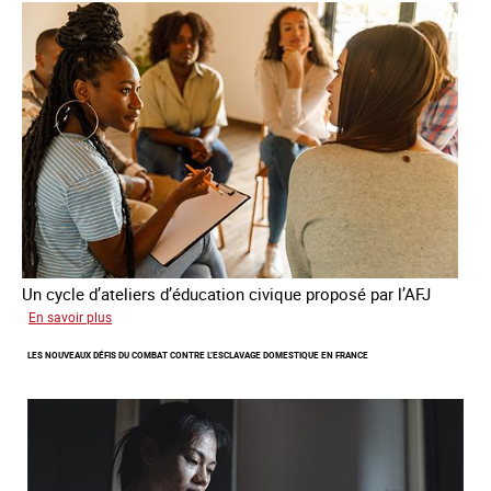
quatrième
rapport
sur
la
France
Un cycle d’ateliers d’éducation civique proposé par l’AFJ
sur
En savoir plus
Etre
LES NOUVEAUX DÉFIS DU COMBAT CONTRE L’ESCLAVAGE DOMESTIQUE EN FRANCE
femme
étrangère
victime
de
traite
et