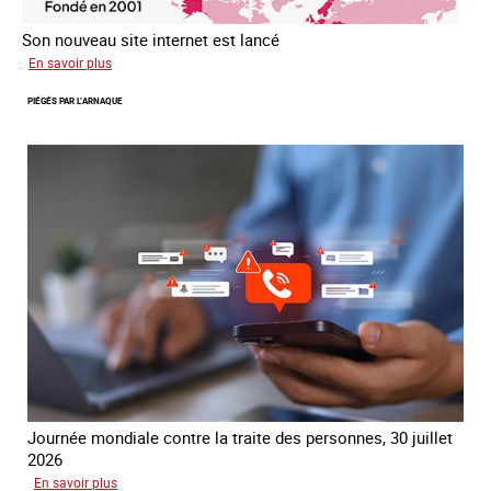
Son nouveau site internet est lancé
sur
En savoir plus
Le
PIÉGÉS PAR L’ARNAQUE
réseau
mondial
contre
la
traite
COATNET
Journée mondiale contre la traite des personnes, 30 juillet
2026
sur
En savoir plus