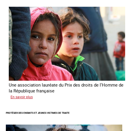
Prix
des
droits
de
l’Homme
de
la
République
française
2025
Une association lauréate du Prix des droits de l'Homme de
la République française
sur
En savoir plus
Lutter
contre
PROTÉGER DES ENFANTS ET JEUNES VICTIMES DE TRAITE
la
traite
des