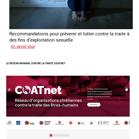
Recommandations pour prévenir et lutter contre la traite à
des fins d'exploitation sexuelle
sur
En savoir plus
10
ans
LE RÉSEAU MONDIAL CONTRE LA TRAITE COATNET
après
la
loi
du
13
avril
2016