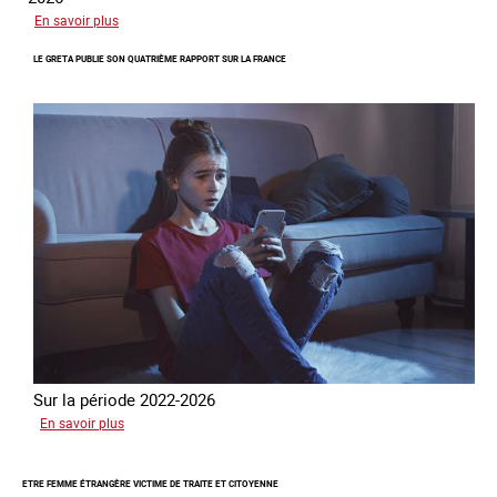
sur
En savoir plus
Piégés
LE GRETA PUBLIE SON QUATRIÈME RAPPORT SUR LA FRANCE
par
l’arnaque
Sur la période 2022-2026
sur
En savoir plus
Le
GRETA
ETRE FEMME ÉTRANGÈRE VICTIME DE TRAITE ET CITOYENNE
publie