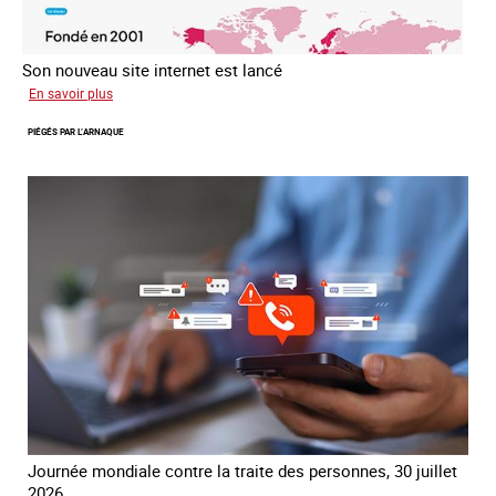
Son nouveau site internet est lancé
sur
En savoir plus
Le
PIÉGÉS PAR L’ARNAQUE
réseau
mondial
contre
la
traite
COATNET
Journée mondiale contre la traite des personnes, 30 juillet
2026