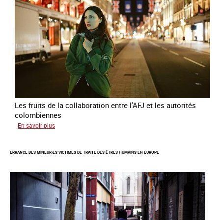
Les fruits de la collaboration entre l'AFJ et les autorités
colombiennes
sur
En savoir plus
Combattre
la
ERRANCE DES MINEUR·ES VICTIMES DE TRAITE DES ÊTRES HUMAINS EN EUROPE
traite
en
partenariat
avec
la
Colombie