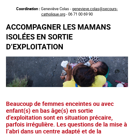
Aller
Coordination :
Geneviève Colas -
genevieve.colas@secours-
au
catholique.org
- 06 71 00 69 90
contenu
principal
ACCOMPAGNER LES MAMANS
ISOLÉES EN SORTIE
D’EXPLOITATION
Beaucoup de femmes enceintes ou avec
enfant(s) en bas âge(s) en sortie
d’exploitation sont en situation précaire,
parfois irrégulière. Les questions de la mise à
l’abri dans un centre adapté et de la