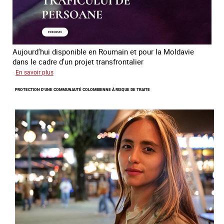
Aujourd'hui disponible en Roumain et pour la Moldavie
dans le cadre d'un projet transfrontalier
sur
En savoir plus
Le
PROTECTION D’UNE COMMUNAUTÉ COLOMBIENNE À RISQUE DE TRAITE
module
de
formation
en
ligne
sur
la
traite
et
le
conflit
en
Ukraine