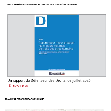
Journée
MIEUX PROTÉGER LES MINEURS VICTIMES DE TRAITE DES ÊTRES HUMAINS
mondiale
de
lutte
contre
la
traite
des
êtres
humains
Un rapport du Défenseur des Droits, de juillet 2026
sur
En savoir plus
Mieux
protéger
TRANSFERT FORCÉ D’ENFANTS D’UKRAINE
les
mineurs
victimes