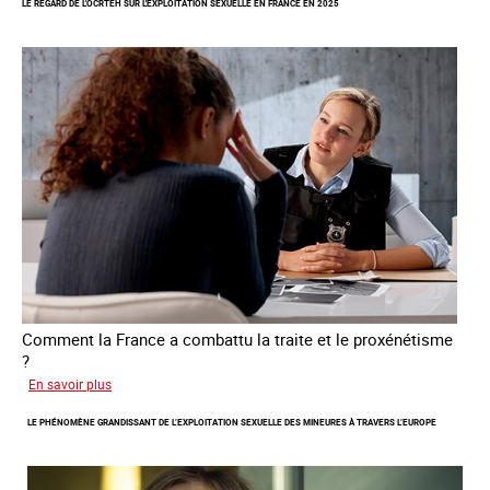
LE REGARD DE L'OCRTEH SUR L'EXPLOITATION SEXUELLE EN FRANCE EN 2025
la
libération
et
l’autonomie
des
personnes
victimes
de
traite
Comment la France a combattu la traite et le proxénétisme
?
sur
En savoir plus
Le
LE PHÉNOMÈNE GRANDISSANT DE L’EXPLOITATION SEXUELLE DES MINEURES À TRAVERS L’EUROPE
regard
de
l'OCRTEH