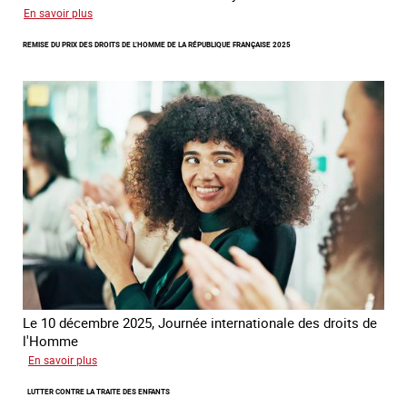
sur
En savoir plus
Rapport
REMISE DU PRIX DES DROITS DE L’HOMME DE LA RÉPUBLIQUE FRANÇAISE 2025
d’autoévaluation
de
la
France
-
Alliance
8.7
Le 10 décembre 2025, Journée internationale des droits de
l'Homme
sur
En savoir plus
Remise
LUTTER CONTRE LA TRAITE DES ENFANTS
du