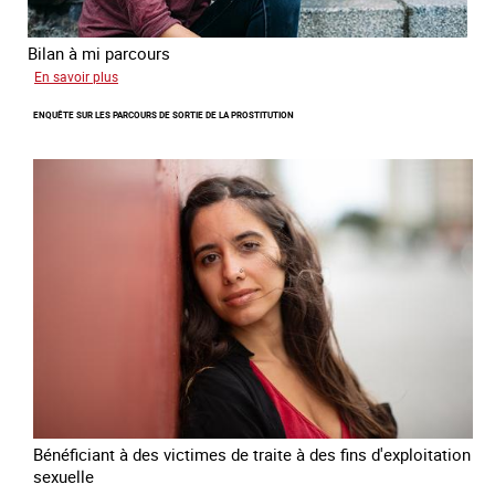
Bilan à mi parcours
sur
En savoir plus
Suivi
ENQUÊTE SUR LES PARCOURS DE SORTIE DE LA PROSTITUTION
du
Plan
national
de
lutte
contre
la
traite
des
êtres
humains
2024
-
2027
Bénéficiant à des victimes de traite à des fins d'exploitation
sexuelle