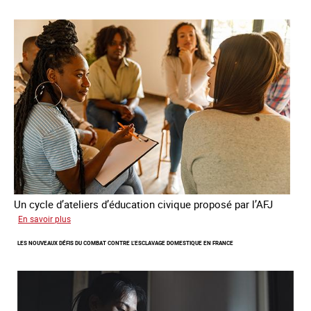
son
quatrième
rapport
sur
la
France
Un cycle d’ateliers d’éducation civique proposé par l’AFJ
sur
En savoir plus
Etre
LES NOUVEAUX DÉFIS DU COMBAT CONTRE L’ESCLAVAGE DOMESTIQUE EN FRANCE
femme
étrangère
victime
de
traite