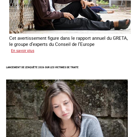
Cet avertissement figure dans le rapport annuel du GRETA,
le groupe d’experts du Conseil de l’Europe
sur
En savoir plus
Augmentation
des
LANCEMENT DE L'ENQUÊTE 2026 SUR LES VICTIMES DE TRAITE
cas
de
traite
à
des
fins
de
criminalité
forcée
en
Europe