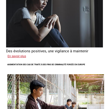
et
citoyenne
Des évolutions positives, une vigilance à maintenir
sur
En savoir plus
Les
AUGMENTATION DES CAS DE TRAITE À DES FINS DE CRIMINALITÉ FORCÉE EN EUROPE
nouveaux
défis
du
combat
contre
l’esclavage
domestique
en
France