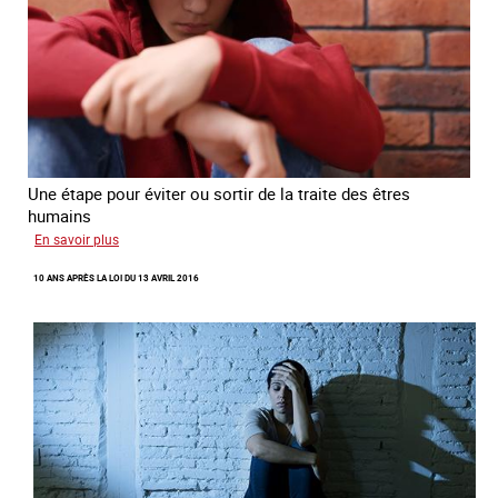
Une étape pour éviter ou sortir de la traite des êtres
humains
sur
En savoir plus
Recréer
10 ANS APRÈS LA LOI DU 13 AVRIL 2016
du
lien
avec
des
jeunes
en
errance