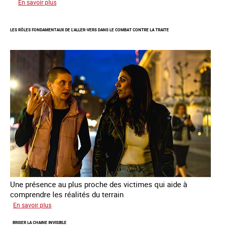
sur
En savoir plus
Enquête
sur
LES RÔLES FONDAMENTAUX DE L’ALLER-VERS DANS LE COMBAT CONTRE LA TRAITE
les
parcours
de
sortie
de
la
prostitution
Une présence au plus proche des victimes qui aide à
comprendre les réalités du terrain
sur
En savoir plus
Les
BRISER LA CHAINE INVISIBLE
rôles