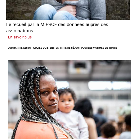
Le recueil par la MIPROF des données auprès des
associations
sur
En savoir plus
Lancement
COMBATTRE LES DIFFICULTÉS D'OBTENIR UN TITRE DE SÉJOUR POUR LES VICTIMES DE TRAITE
de
l'enquête
2026
sur
les
victimes
de
traite