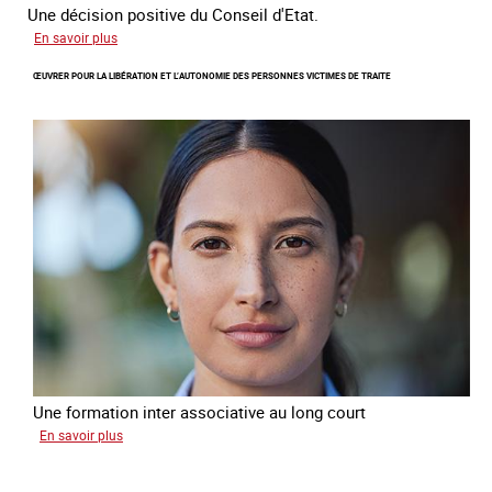
Une décision positive du Conseil d'Etat.
sur
En savoir plus
Combattre
ŒUVRER POUR LA LIBÉRATION ET L’AUTONOMIE DES PERSONNES VICTIMES DE TRAITE
les
difficultés
d'obtenir
un
titre
de
séjour
pour
les
victimes
de
traite
Une formation inter associative au long court
sur
En savoir plus
Œuvrer
pour