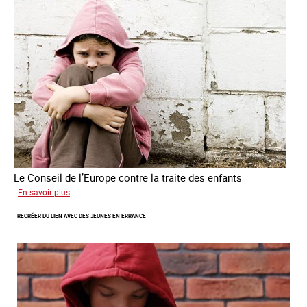
de
traite
des
êtres
humains
Le Conseil de l’Europe contre la traite des enfants
sur
En savoir plus
Transfert
RECRÉER DU LIEN AVEC DES JEUNES EN ERRANCE
forcé
d’enfants
d’Ukraine