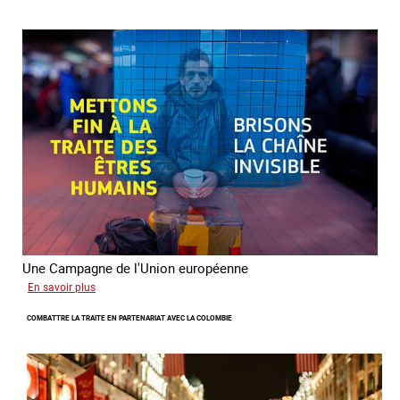
fondamentaux
de
l’aller-
vers
dans
le
combat
contre
la
traite
Une Campagne de l'Union européenne
sur
En savoir plus
Briser
COMBATTRE LA TRAITE EN PARTENARIAT AVEC LA COLOMBIE
la
chaine
invisible