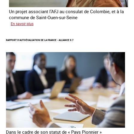
Un projet associant l’AFJ au consulat de Colombie, et à la
commune de Saint-Ouen-sur-Seine
sur
En savoir plus
Protection
d’une
RAPPORT D’AUTOÉVALUATION DE LA FRANCE - ALLIANCE 8.7
communauté
colombienne
à
risque
de
traite
Dans le cadre de son statut de « Pays Pionnier »