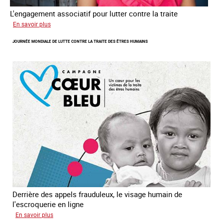
L'engagement associatif pour lutter contre la traite
sur
En savoir plus
L'exploitation
JOURNÉE MONDIALE DE LUTTE CONTRE LA TRAITE DES ÊTRES HUMAINS
des
enfants
en
Asie
du
sud
est
Derrière des appels frauduleux, le visage humain de
l'escroquerie en ligne
sur
En savoir plus