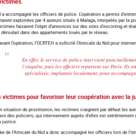
victimes.
 a accompagné les officiers de police. L’opération a permis d’entre
étaient exploitées par 4 auteurs situés à Malaga, interpelés par la 
ictimes faisaient l’objet d’annonces sur des sites d’escorting et é
e déroulait dans des appartements loués par le réseau.
vant l’opération, l’OCRTEH a sollicité l’Amicale du Nid pour interve
En effet, le service de police intervient ponctuellem
l’enquête, puis les officiers repartent sur Paris. Ils
spécialisée, implantée localement, pour accompagne
 en marge des
Information aux personnes exilées.
#Invisibles : Traite d
 victimes pour favoriser leur coopération avec la j
portifs
n situation de prostitution, les victimes craignent par défaut les au
non des policiers, qui interviennent auprès d’elles est extrêmemen
 justice.
ée de l’Amicale du Nid a donc accompagné les officiers lors de l’i