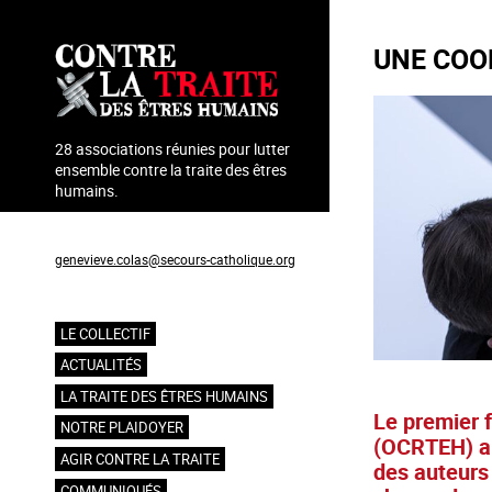
Aller
au
UNE COO
contenu
principal
28 associations réunies pour lutter
ensemble contre la traite des êtres
humains.
Coordination : Geneviève Colas
genevieve.colas@secours-catholique.org
06 71 00 69 90
LE COLLECTIF
Navigation
ACTUALITÉS
principale
LA TRAITE DES ÊTRES HUMAINS
Le premier f
NOTRE PLAIDOYER
(OCRTEH) a 
AGIR CONTRE LA TRAITE
des auteurs 
COMMUNIQUÉS