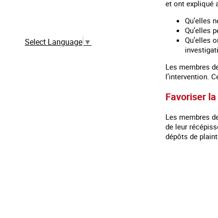
et ont expliqué 
Traduction automatique à partir de la
Qu’elles n
version française
Qu’elles 
Qu’elles 
Select Language
▼
investigat
Les membres de l
l’intervention. 
Favoriser la
Les membres de l
de leur récépiss
dépôts de plaint