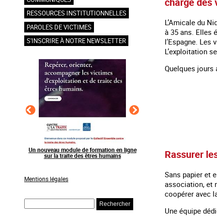
charge des 
RESSOURCES INSTITUTIONNELLES
L’Amicale du Nid
PAROLES DE VICTIMES
à 35 ans. Elles 
S'INSCRIRE À NOTRE NEWSLETTER
l’Espagne. Les v
L’exploitation s
Quelques jours a
en ligne
Raising awareness on the sidelines of major
Agir contre l’exploitation
Rassurer les
ns
sporting events
grands événements s
Sans papier et e
Mentions légales
association, et 
coopérer avec la
Rechercher
Une équipe dédi