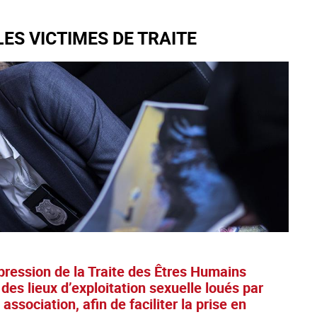
ES VICTIMES DE TRAITE
épression de la Traite des Êtres Humains
s lieux d’exploitation sexuelle loués par
ssociation, afin de faciliter la prise en