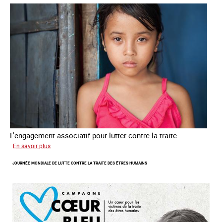
L'engagement associatif pour lutter contre la traite
sur
En savoir plus
L'exploitation
JOURNÉE MONDIALE DE LUTTE CONTRE LA TRAITE DES ÊTRES HUMAINS
des
enfants
en
Asie
du
sud