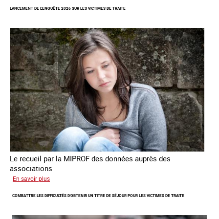
des
LANCEMENT DE L'ENQUÊTE 2026 SUR LES VICTIMES DE TRAITE
cas
de
traite
à
des
fins
de
criminalité
forcée
en
Europe
Le recueil par la MIPROF des données auprès des
associations
sur
En savoir plus
Lancement
COMBATTRE LES DIFFICULTÉS D'OBTENIR UN TITRE DE SÉJOUR POUR LES VICTIMES DE TRAITE
de
l'enquête
2026