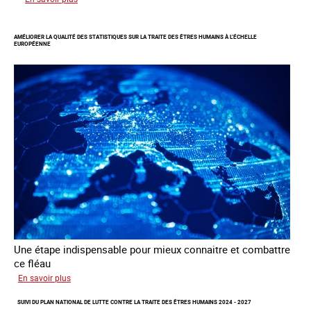
Responsabiliser
les
AMÉLIORER LA QUALITÉ DES STATISTIQUES SUR LA TRAITE DES ÊTRES HUMAINS À L’ÉCHELLE
clients
EUROPÉENNE
de
la
traite
à
des
fins
d’exploitation
sexuelle
Une étape indispensable pour mieux connaitre et combattre
ce fléau
sur
En savoir plus
Améliorer
SUIVI DU PLAN NATIONAL DE LUTTE CONTRE LA TRAITE DES ÊTRES HUMAINS 2024 - 2027
la