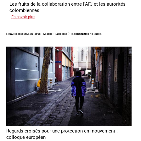
Les fruits de la collaboration entre l'AFJ et les autorités
colombiennes
sur
En savoir plus
Combattre
la
ERRANCE DES MINEUR·ES VICTIMES DE TRAITE DES ÊTRES HUMAINS EN EUROPE
traite
en
partenariat
avec
la
Colombie
Regards croisés pour une protection en mouvement :
colloque européen