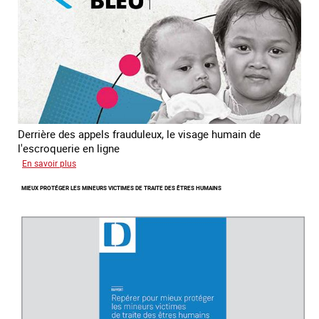
est
Derrière des appels frauduleux, le visage humain de
l'escroquerie en ligne
sur
En savoir plus
Journée
MIEUX PROTÉGER LES MINEURS VICTIMES DE TRAITE DES ÊTRES HUMAINS
mondiale
de
lutte
contre
la
traite
des
êtres
humains