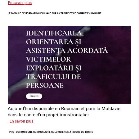
sur
En savoir plus
Errance
LE MODULE DE FORMATION EN LIGNE SUR LA TRAITE ET LE CONFLIT EN UKRAINE
des
mineur·es
victimes
de
traite
des
êtres
humains
en
Europe
Aujourd'hui disponible en Roumain et pour la Moldavie
dans le cadre d'un projet transfrontalier
sur
En savoir plus
Le
PROTECTION D’UNE COMMUNAUTÉ COLOMBIENNE À RISQUE DE TRAITE
module