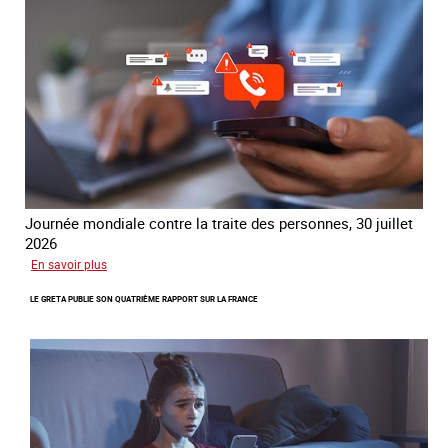
traite
COATNET
Journée mondiale contre la traite des personnes, 30 juillet
2026
sur
En savoir plus
Piégés
LE GRETA PUBLIE SON QUATRIÈME RAPPORT SUR LA FRANCE
par
l’arnaque