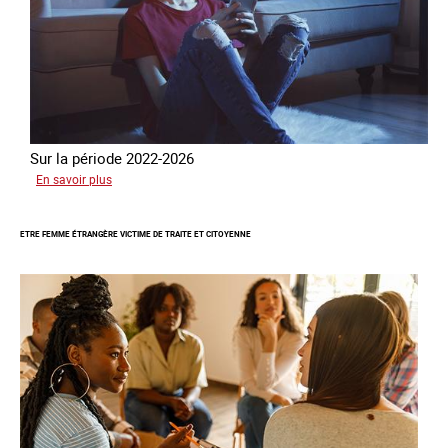
Sur la période 2022-2026
sur
En savoir plus
Le
GRETA
ETRE FEMME ÉTRANGÈRE VICTIME DE TRAITE ET CITOYENNE
publie
son
quatrième
rapport
sur
la
France