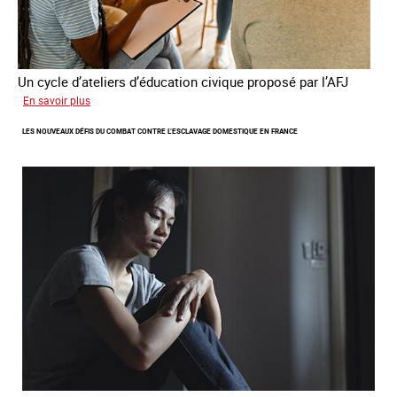
Un cycle d’ateliers d’éducation civique proposé par l’AFJ
sur
En savoir plus
Etre
LES NOUVEAUX DÉFIS DU COMBAT CONTRE L’ESCLAVAGE DOMESTIQUE EN FRANCE
femme
étrangère
victime
de
traite
et
citoyenne