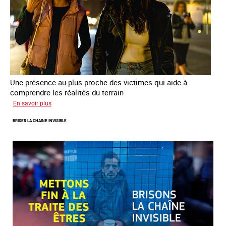
Une présence au plus proche des victimes qui aide à
comprendre les réalités du terrain
sur
En savoir plus
Les
BRISER LA CHAINE INVISIBLE
rôles
fondamentaux
de
l’aller-
vers
dans
le
combat
contre
la
traite