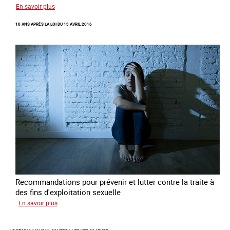
sur
En savoir plus
Recréer
10 ANS APRÈS LA LOI DU 13 AVRIL 2016
du
lien
avec
des
jeunes
en
errance
Recommandations pour prévenir et lutter contre la traite à
des fins d'exploitation sexuelle
sur
En savoir plus
10
ans