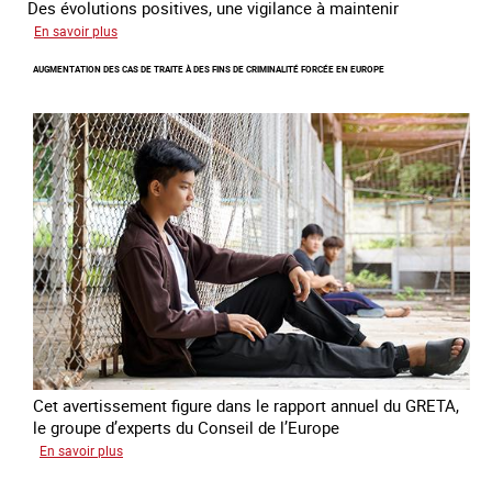
Des évolutions positives, une vigilance à maintenir
sur
En savoir plus
Les
AUGMENTATION DES CAS DE TRAITE À DES FINS DE CRIMINALITÉ FORCÉE EN EUROPE
nouveaux
défis
du
combat
contre
l’esclavage
domestique
en
France
Cet avertissement figure dans le rapport annuel du GRETA,
le groupe d’experts du Conseil de l’Europe
sur
En savoir plus
Augmentation