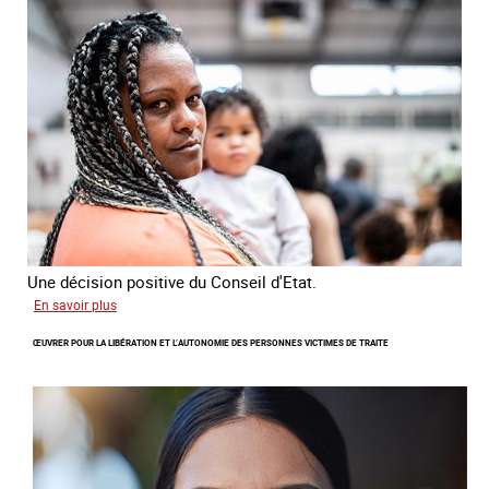
sur
les
victimes
de
traite
Une décision positive du Conseil d'Etat.
sur
En savoir plus
Combattre
ŒUVRER POUR LA LIBÉRATION ET L’AUTONOMIE DES PERSONNES VICTIMES DE TRAITE
les
difficultés
d'obtenir
un
titre
de
séjour