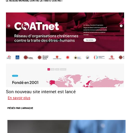
LE RÉSEAU MONDIAL CONTRE LA TRAITE COATNET
après
la
loi
du
13
avril
2016
Son nouveau site internet est lancé
sur
En savoir plus
Le
PIÉGÉS PAR L’ARNAQUE
réseau
mondial
contre
la