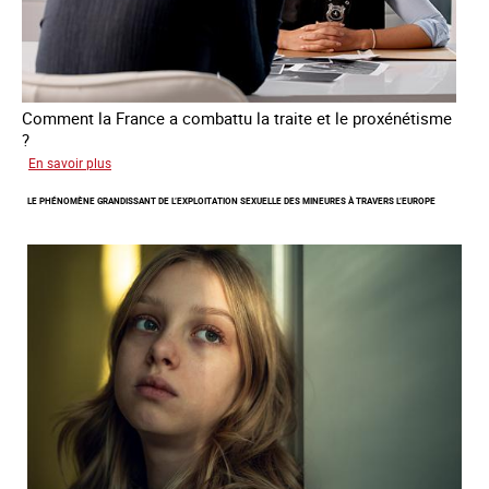
Comment la France a combattu la traite et le proxénétisme
?
sur
En savoir plus
Le
LE PHÉNOMÈNE GRANDISSANT DE L’EXPLOITATION SEXUELLE DES MINEURES À TRAVERS L’EUROPE
regard
de
l'OCRTEH
sur
l'exploitation
sexuelle
en
France
en
2025