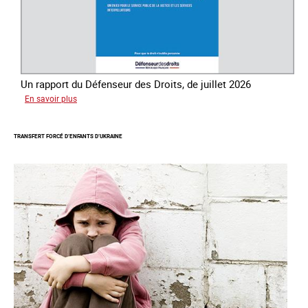
Un rapport du Défenseur des Droits, de juillet 2026
sur
En savoir plus
Mieux
protéger
TRANSFERT FORCÉ D’ENFANTS D’UKRAINE
les
mineurs
victimes
de
traite
des
êtres
humains