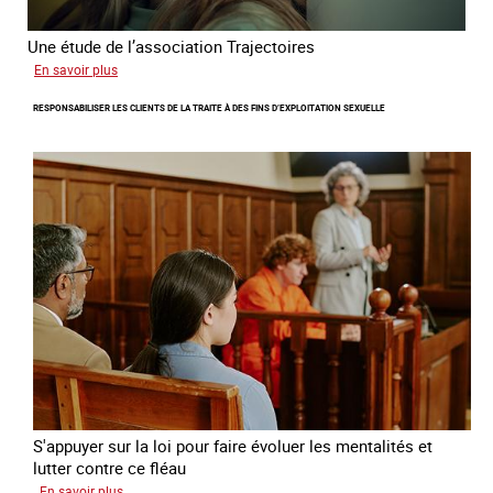
Une étude de l’association Trajectoires
sur
En savoir plus
Le
RESPONSABILISER LES CLIENTS DE LA TRAITE À DES FINS D’EXPLOITATION SEXUELLE
phénomène
grandissant
de
l’exploitation
sexuelle
des
mineures
à
travers
l’Europe
S'appuyer sur la loi pour faire évoluer les mentalités et
lutter contre ce fléau
sur
En savoir plus