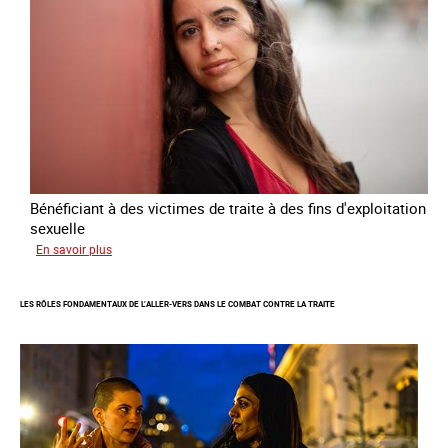
contre
la
traite
des
êtres
humains
2024
-
2027
Bénéficiant à des victimes de traite à des fins d'exploitation
sexuelle
sur
En savoir plus
Enquête
sur
LES RÔLES FONDAMENTAUX DE L’ALLER-VERS DANS LE COMBAT CONTRE LA TRAITE
les
parcours
de
sortie
de
la
prostitution