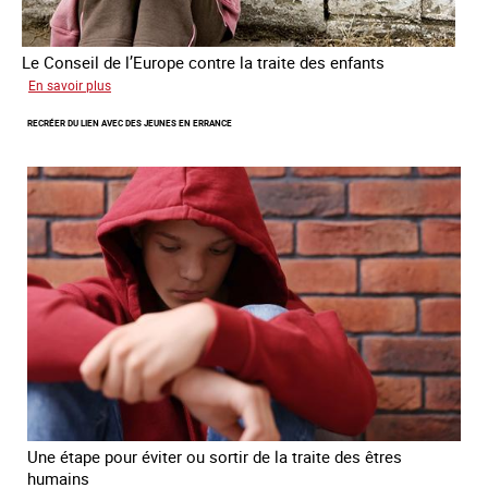
Le Conseil de l’Europe contre la traite des enfants
sur
En savoir plus
Transfert
RECRÉER DU LIEN AVEC DES JEUNES EN ERRANCE
forcé
d’enfants
d’Ukraine
Une étape pour éviter ou sortir de la traite des êtres
humains