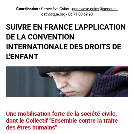
Aller
Coordination :
Geneviève Colas -
genevieve.colas@secours-
au
catholique.org
- 06 71 00 69 90
contenu
principal
SUIVRE EN FRANCE L'APPLICATION
DE LA CONVENTION
INTERNATIONALE DES DROITS DE
L'ENFANT
Une mobilisation forte de la société civile,
dont le Collectif "Ensemble contre la traite
des êtres humains"