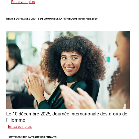
sur
En savoir plus
Rapport
d’autoévaluation
REMISE DU PRIX DES DROITS DE L’HOMME DE LA RÉPUBLIQUE FRANÇAISE 2025
de
la
France
-
Alliance
8.7
Le 10 décembre 2025, Journée internationale des droits de
l'Homme
sur
En savoir plus
Remise
LUTTER CONTRE LA TRAITE DES ENFANTS
du