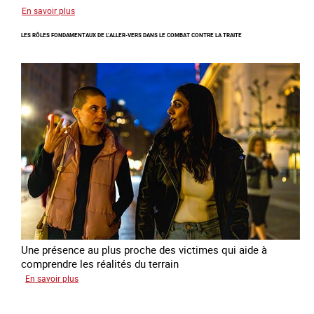
sur
En savoir plus
Enquête
LES RÔLES FONDAMENTAUX DE L’ALLER-VERS DANS LE COMBAT CONTRE LA TRAITE
sur
les
parcours
de
sortie
de
la
prostitution
Une présence au plus proche des victimes qui aide à
comprendre les réalités du terrain
sur
En savoir plus
Les
rôles