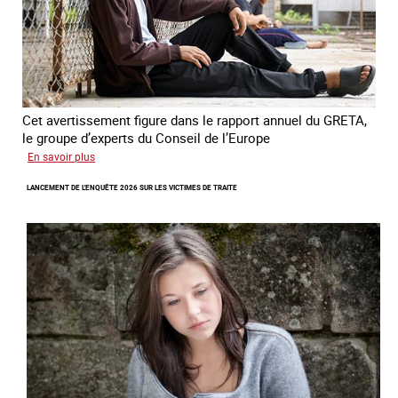
Cet avertissement figure dans le rapport annuel du GRETA,
le groupe d’experts du Conseil de l’Europe
sur
En savoir plus
Augmentation
LANCEMENT DE L'ENQUÊTE 2026 SUR LES VICTIMES DE TRAITE
des
cas
de
traite
à
des
fins
de
criminalité
forcée
en
Europe