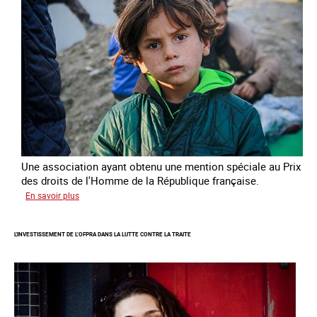
enfants
Une association ayant obtenu une mention spéciale au Prix
des droits de l'Homme de la République française.
sur
En savoir plus
Protéger
des
L'INVESTISSEMENT DE L’OFPRA DANS LA LUTTE CONTRE LA TRAITE
enfants
et
jeunes
victimes
de
traite