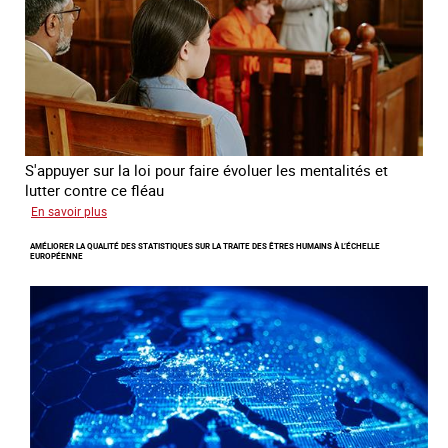
à
travers
l’Europe
S'appuyer sur la loi pour faire évoluer les mentalités et
lutter contre ce fléau
sur
En savoir plus
Responsabiliser
AMÉLIORER LA QUALITÉ DES STATISTIQUES SUR LA TRAITE DES ÊTRES HUMAINS À L’ÉCHELLE
les
EUROPÉENNE
clients
de
la
traite
à
des
fins
d’exploitation
sexuelle