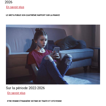
2026
sur
En savoir plus
Piégés
LE GRETA PUBLIE SON QUATRIÈME RAPPORT SUR LA FRANCE
par
l’arnaque
Sur la période 2022-2026
sur
En savoir plus
Le
ETRE FEMME ÉTRANGÈRE VICTIME DE TRAITE ET CITOYENNE
GRETA