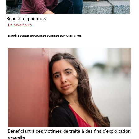
Bilan à mi parcours
sur
En savoir plus
Suivi
ENQUÊTE SUR LES PARCOURS DE SORTIE DE LA PROSTITUTION
du
Plan
national
de
lutte
contre
la
traite
des
êtres
humains
2024
-
2027
Bénéficiant à des victimes de traite à des fins d'exploitation
sexuelle