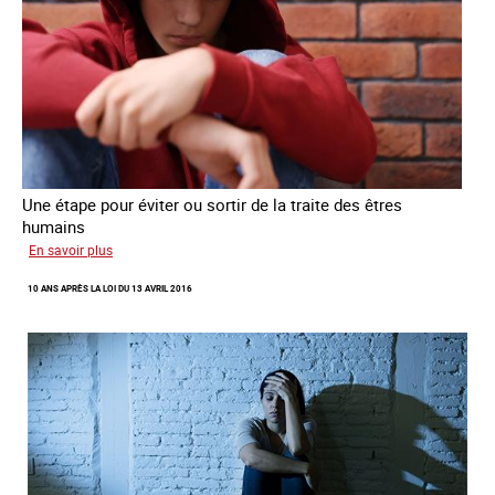
Une étape pour éviter ou sortir de la traite des êtres
humains
sur
En savoir plus
Recréer
10 ANS APRÈS LA LOI DU 13 AVRIL 2016
du
lien
avec
des
jeunes
en
errance