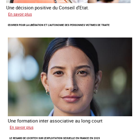
Une décision positive du Conseil d'Etat.
sur
En savoir plus
Combattre
ŒUVRER POUR LA LIBÉRATION ET L’AUTONOMIE DES PERSONNES VICTIMES DE TRAITE
les
difficultés
d'obtenir
un
titre
de
séjour
pour
les
victimes
de
traite
Une formation inter associative au long court
sur
En savoir plus
Œuvrer
LE REGARD DE L'OCRTEH SUR L'EXPLOITATION SEXUELLE EN FRANCE EN 2025
pour