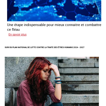
Une étape indispensable pour mieux connaitre et combattre
ce fléau
sur
En savoir plus
Améliorer
la
SUIVI DU PLAN NATIONAL DE LUTTE CONTRE LA TRAITE DES ÊTRES HUMAINS 2024 - 2027
qualité
des
statistiques
sur
la
traite
des
êtres
humains
à
l’échelle
européenne