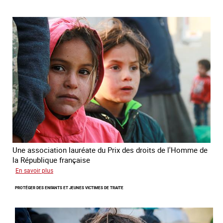
Prix
des
droits
de
l’Homme
de
la
République
française
2025
Une association lauréate du Prix des droits de l'Homme de
la République française
sur
En savoir plus
Lutter
PROTÉGER DES ENFANTS ET JEUNES VICTIMES DE TRAITE
contre
la
traite
des