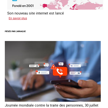
Son nouveau site internet est lancé
sur
En savoir plus
Le
réseau
PIÉGÉS PAR L’ARNAQUE
mondial
contre
la
traite
COATNET
Journée mondiale contre la traite des personnes, 30 juillet