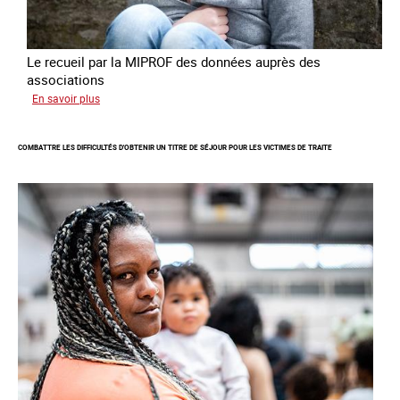
Le recueil par la MIPROF des données auprès des
associations
sur
En savoir plus
Lancement
de
COMBATTRE LES DIFFICULTÉS D'OBTENIR UN TITRE DE SÉJOUR POUR LES VICTIMES DE TRAITE
l'enquête
2026
sur
les
victimes
de
traite