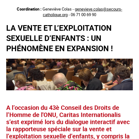
Aller
Coordination :
Geneviève Colas -
genevieve.colas@secours-
au
catholique.org
- 06 71 00 69 90
contenu
principal
LA VENTE ET L’EXPLOITATION
SEXUELLE D’ENFANTS : UN
PHÉNOMÈNE EN EXPANSION !
A l’occasion du 43è Conseil des Droits de
l’Homme de l'ONU, Caritas Internationalis
s’est exprimé lors du dialogue interactif avec
la rapporteuse spéciale sur la vente et
l’exploitation sexuelle d’enfants, y compris la