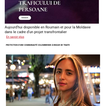
Aujourd'hui disponible en Roumain et pour la Moldavie
dans le cadre d'un projet transfrontalier
sur
En savoir plus
Le
PROTECTION D’UNE COMMUNAUTÉ COLOMBIENNE À RISQUE DE TRAITE
module
de
formation
en
ligne
sur
la
traite
et
le
conflit
en
Ukraine