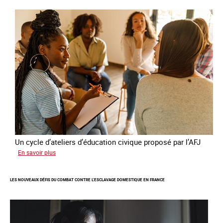
publie
son
quatrième
rapport
sur
la
France
Un cycle d’ateliers d’éducation civique proposé par l’AFJ
sur
En savoir plus
Etre
femme
LES NOUVEAUX DÉFIS DU COMBAT CONTRE L’ESCLAVAGE DOMESTIQUE EN FRANCE
étrangère
victime
de
traite
et