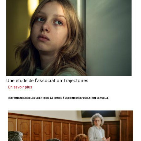
l'exploitation
sexuelle
en
France
en
2025
Une étude de l’association Trajectoires
sur
En savoir plus
Le
RESPONSABILISER LES CLIENTS DE LA TRAITE À DES FINS D’EXPLOITATION SEXUELLE
phénomène
grandissant
de
l’exploitation
sexuelle
des
mineures