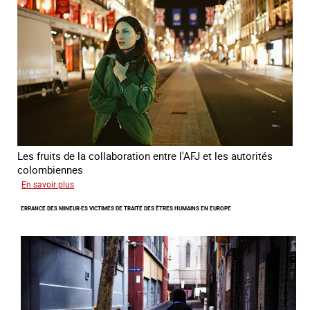
Les fruits de la collaboration entre l'AFJ et les autorités
colombiennes
sur
En savoir plus
Combattre
ERRANCE DES MINEUR·ES VICTIMES DE TRAITE DES ÊTRES HUMAINS EN EUROPE
la
traite
en
partenariat
avec
la
Colombie