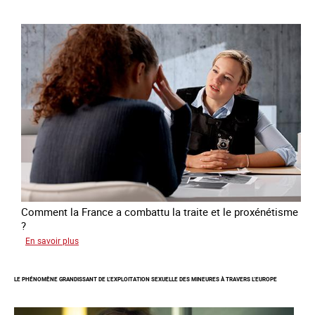
la
libération
et
l’autonomie
des
personnes
victimes
de
traite
Comment la France a combattu la traite et le proxénétisme
?
sur
En savoir plus
Le
regard
LE PHÉNOMÈNE GRANDISSANT DE L’EXPLOITATION SEXUELLE DES MINEURES À TRAVERS L’EUROPE
de
l'OCRTEH
sur