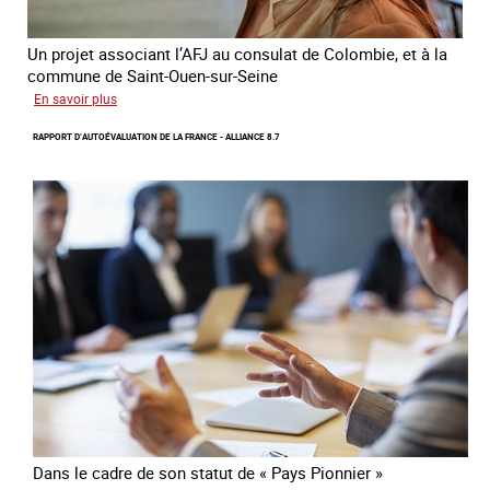
Un projet associant l’AFJ au consulat de Colombie, et à la
commune de Saint-Ouen-sur-Seine
sur
En savoir plus
Protection
RAPPORT D’AUTOÉVALUATION DE LA FRANCE - ALLIANCE 8.7
d’une
communauté
colombienne
à
risque
de
traite
Dans le cadre de son statut de « Pays Pionnier »