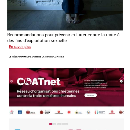
Recommandations pour prévenir et lutter contre la traite à
des fins d'exploitation sexuelle
sur
En savoir plus
10
LE RÉSEAU MONDIAL CONTRE LA TRAITE COATNET
ans
après
la
loi
du
13
avril
2016