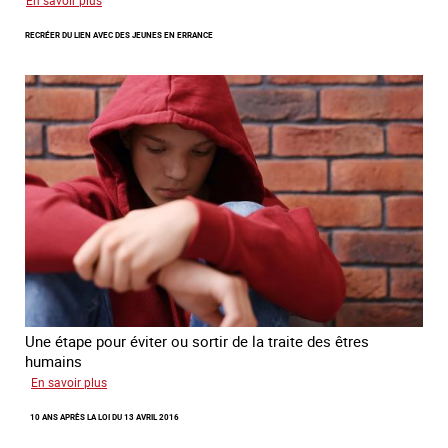
Transfert
RECRÉER DU LIEN AVEC DES JEUNES EN ERRANCE
forcé
d’enfants
d’Ukraine
Une étape pour éviter ou sortir de la traite des êtres
humains
sur
En savoir plus
Recréer
10 ANS APRÈS LA LOI DU 13 AVRIL 2016
du
lien