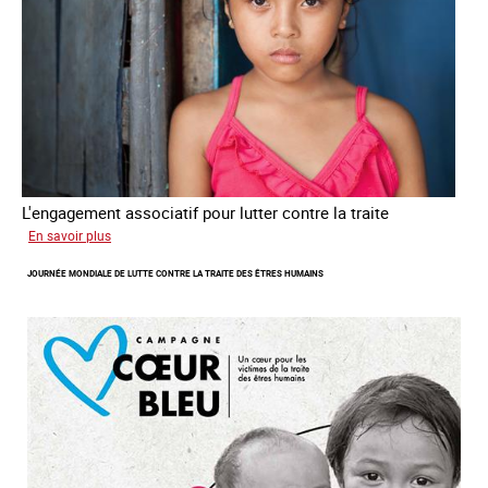
L'engagement associatif pour lutter contre la traite
sur
En savoir plus
L'exploitation
JOURNÉE MONDIALE DE LUTTE CONTRE LA TRAITE DES ÊTRES HUMAINS
des
enfants
en
Asie
du
sud
est