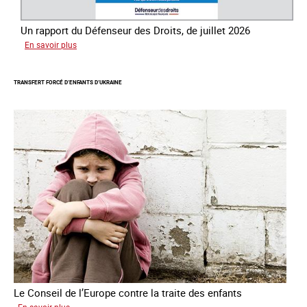
Un rapport du Défenseur des Droits, de juillet 2026
sur
En savoir plus
Mieux
protéger
TRANSFERT FORCÉ D’ENFANTS D’UKRAINE
les
mineurs
victimes
de
traite
des
êtres
humains
Le Conseil de l’Europe contre la traite des enfants
sur
En savoir plus