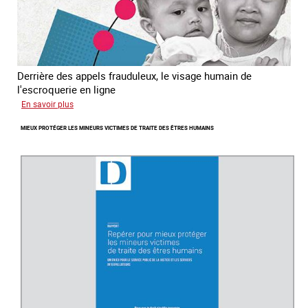
Derrière des appels frauduleux, le visage humain de
l'escroquerie en ligne
sur
En savoir plus
Journée
MIEUX PROTÉGER LES MINEURS VICTIMES DE TRAITE DES ÊTRES HUMAINS
mondiale
de
lutte
contre
la
traite
des
êtres
humains