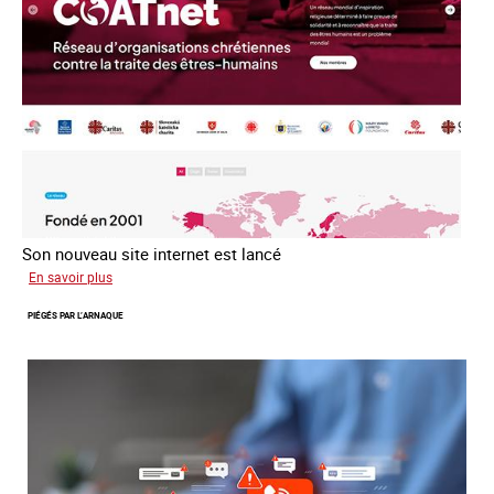
13
avril
2016
Son nouveau site internet est lancé
sur
En savoir plus
Le
PIÉGÉS PAR L’ARNAQUE
réseau
mondial
contre
la
traite
COATNET