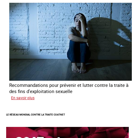
avec
des
jeunes
en
errance
Recommandations pour prévenir et lutter contre la traite à
des fins d'exploitation sexuelle
sur
En savoir plus
10
ans
LE RÉSEAU MONDIAL CONTRE LA TRAITE COATNET
après
la
loi
du