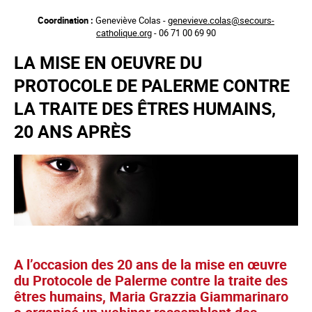
Aller
Coordination :
Geneviève Colas -
genevieve.colas@secours-
au
catholique.org
- 06 71 00 69 90
contenu
principal
LA MISE EN OEUVRE DU
PROTOCOLE DE PALERME CONTRE
LA TRAITE DES ÊTRES HUMAINS,
20 ANS APRÈS
A l’occasion des 20 ans de la mise en œuvre
du Protocole de Palerme contre la traite des
êtres humains, Maria Grazzia Giammarinaro