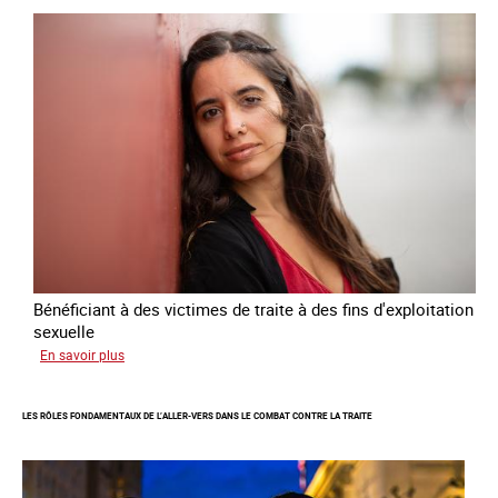
national
de
lutte
contre
la
traite
des
êtres
humains
2024
-
2027
Bénéficiant à des victimes de traite à des fins d'exploitation
sexuelle
sur
En savoir plus
Enquête
sur
LES RÔLES FONDAMENTAUX DE L’ALLER-VERS DANS LE COMBAT CONTRE LA TRAITE
les
parcours
de
sortie