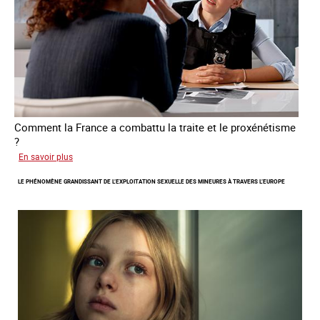
de
traite
Comment la France a combattu la traite et le proxénétisme
?
sur
En savoir plus
Le
LE PHÉNOMÈNE GRANDISSANT DE L’EXPLOITATION SEXUELLE DES MINEURES À TRAVERS L’EUROPE
regard
de
l'OCRTEH
sur
l'exploitation
sexuelle
en
France
en
2025