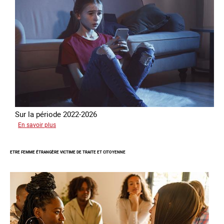
Sur la période 2022-2026
sur
En savoir plus
Le
GRETA
ETRE FEMME ÉTRANGÈRE VICTIME DE TRAITE ET CITOYENNE
publie
son
quatrième
rapport
sur
la
France