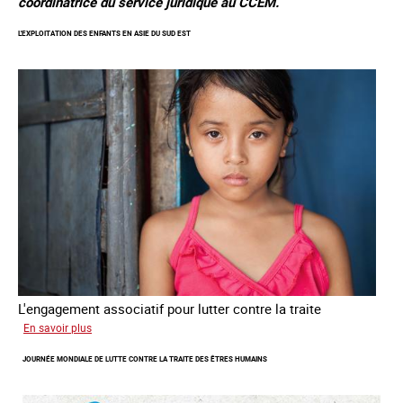
coordinatrice du service juridique au CCEM.
L'EXPLOITATION DES ENFANTS EN ASIE DU SUD EST
L'engagement associatif pour lutter contre la traite
sur
En savoir plus
L'exploitation
JOURNÉE MONDIALE DE LUTTE CONTRE LA TRAITE DES ÊTRES HUMAINS
des
enfants
en