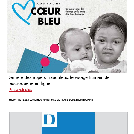
Asie
du
sud
est
Derrière des appels frauduleux, le visage humain de
l'escroquerie en ligne
sur
En savoir plus
Journée
MIEUX PROTÉGER LES MINEURS VICTIMES DE TRAITE DES ÊTRES HUMAINS
mondiale
de
lutte
contre
la
traite