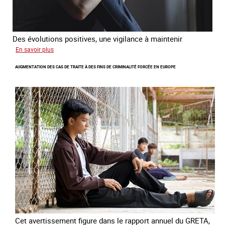
Des évolutions positives, une vigilance à maintenir
sur
En savoir plus
Les
AUGMENTATION DES CAS DE TRAITE À DES FINS DE CRIMINALITÉ FORCÉE EN EUROPE
nouveaux
défis
du
combat
contre
l’esclavage
domestique
en
France
Cet avertissement figure dans le rapport annuel du GRETA,