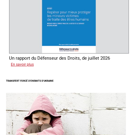
des
êtres
humains
Un rapport du Défenseur des Droits, de juillet 2026
sur
En savoir plus
Mieux
protéger
TRANSFERT FORCÉ D’ENFANTS D’UKRAINE
les
mineurs
victimes
de
traite
des
êtres
humains