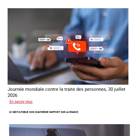
mondial
contre
la
traite
COATNET
Journée mondiale contre la traite des personnes, 30 juillet
2026
sur
En savoir plus
Piégés
LE GRETA PUBLIE SON QUATRIÈME RAPPORT SUR LA FRANCE
par
l’arnaque