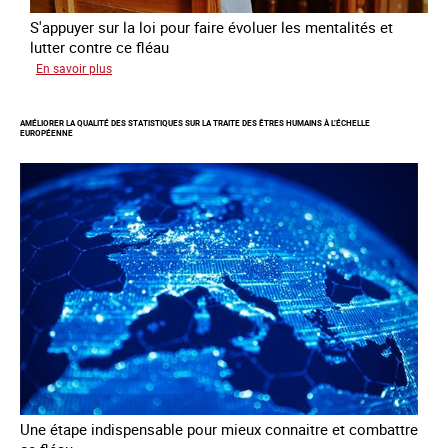
S'appuyer sur la loi pour faire évoluer les mentalités et
lutter contre ce fléau
sur
En savoir plus
Responsabiliser
les
AMÉLIORER LA QUALITÉ DES STATISTIQUES SUR LA TRAITE DES ÊTRES HUMAINS À L’ÉCHELLE
clients
EUROPÉENNE
de
la
traite
à
des
fins
d’exploitation
sexuelle
Une étape indispensable pour mieux connaitre et combattre