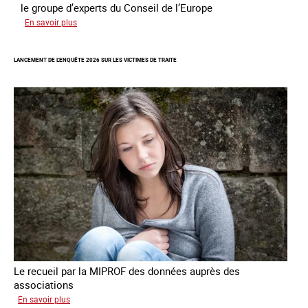
le groupe d’experts du Conseil de l’Europe
sur
En savoir plus
Augmentation
des
LANCEMENT DE L'ENQUÊTE 2026 SUR LES VICTIMES DE TRAITE
cas
de
traite
à
des
fins
de
criminalité
forcée
en
Europe
Le recueil par la MIPROF des données auprès des
associations
sur
En savoir plus