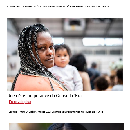
Lancement
COMBATTRE LES DIFFICULTÉS D'OBTENIR UN TITRE DE SÉJOUR POUR LES VICTIMES DE TRAITE
de
l'enquête
2026
sur
les
victimes
de
traite
Une décision positive du Conseil d'Etat.
sur
En savoir plus
Combattre
ŒUVRER POUR LA LIBÉRATION ET L’AUTONOMIE DES PERSONNES VICTIMES DE TRAITE
les
difficultés
d'obtenir