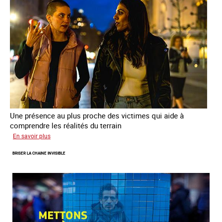
de
la
prostitution
Une présence au plus proche des victimes qui aide à
comprendre les réalités du terrain
sur
En savoir plus
Les
BRISER LA CHAINE INVISIBLE
rôles
fondamentaux
de
l’aller-
vers
dans
le