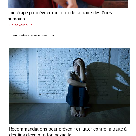
Une étape pour éviter ou sortir de la traite des êtres
humains
sur
En savoir plus
Recréer
10 ANS APRÈS LA LOI DU 13 AVRIL 2016
du
lien
avec
des
jeunes
en
errance
Recommandations pour prévenir et lutter contre la traite à
des fins d'exploitation sexuelle