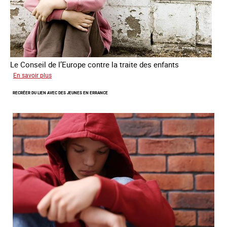
Le Conseil de l’Europe contre la traite des enfants
sur
En savoir plus
Transfert
RECRÉER DU LIEN AVEC DES JEUNES EN ERRANCE
forcé
d’enfants
d’Ukraine