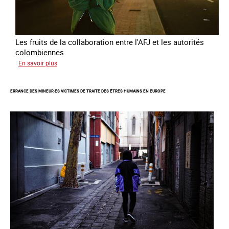
Les fruits de la collaboration entre l'AFJ et les autorités
colombiennes
sur
En savoir plus
Combattre
la
ERRANCE DES MINEUR·ES VICTIMES DE TRAITE DES ÊTRES HUMAINS EN EUROPE
traite
en
partenariat
avec
la
Colombie