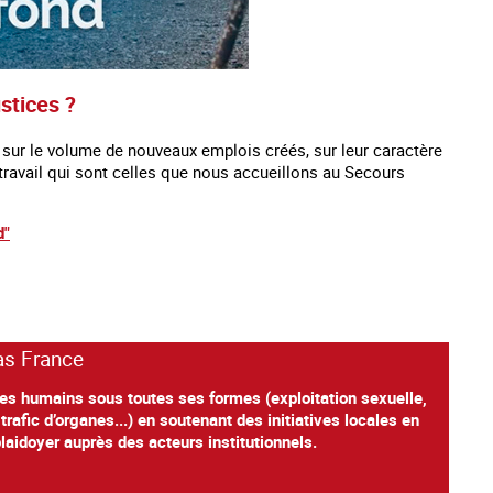
stices ?
 sur le volume de nouveaux emplois créés, sur leur caractère
travail qui sont celles que nous accueillons au Secours
d"
as France
êtres humains sous toutes ses formes (exploitation sexuelle,
trafic d’organes...) en soutenant des initiatives locales en
laidoyer auprès des acteurs institutionnels.