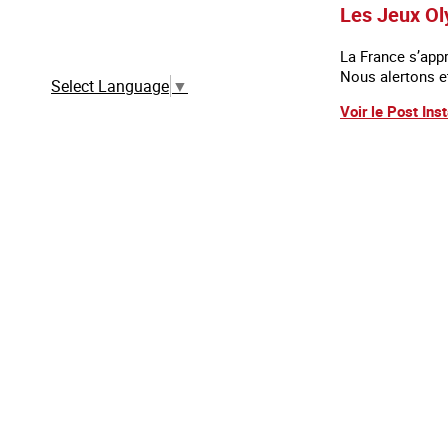
Les Jeux Ol
Traduction automatique à partir de la
version française
La France s’appr
Nous alertons e
Select Language
▼
Voir le Post Ins