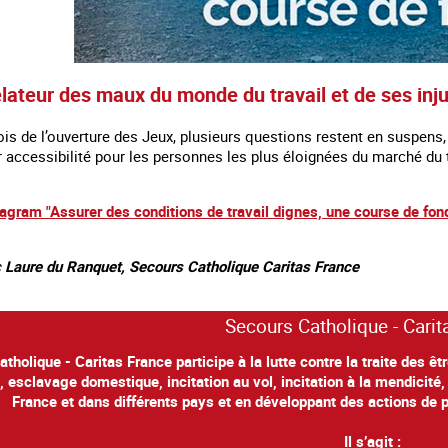
lateur des maux du monde du travail et de ses inju
s de l’ouverture des Jeux, plusieurs questions restent en suspens,
r accessibilité pour les personnes les plus éloignées du marché du 
tagram "Assurer des conditions de travail dignes, une course de fon
c
Laure du Ranquet, Secours Catholique Caritas France
Secours Catholique - Carit
tholique - Caritas France participe à la lutte contre la traite des 
é, esclavage domestique, incitation au vol, incitation à la mendicité, 
France et dans différents pays et en développant des actions de p
Il s’agit :