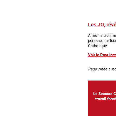
Les JO, révé
À moins d'un moi
pérenne, sur leu
Catholique.
Voir le Post Ins
Page créée ave
Le Secours Ca
travail forc