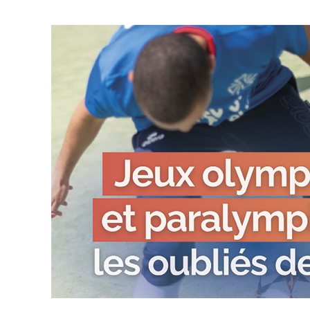
 en marge des
Information aux personnes exilées.
#Invisibles : Traite d
portifs