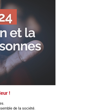
eur !
es.
nsemble de la société.