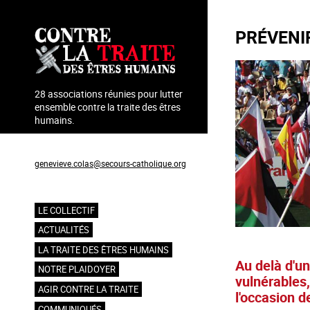
Aller
au
PRÉVENI
contenu
principal
28 associations réunies pour lutter
ensemble contre la traite des êtres
humains.
Coordination : Geneviève Colas
genevieve.colas@secours-catholique.org
06 71 00 69 90
LE COLLECTIF
Navigation
ACTUALITÉS
principale
LA TRAITE DES ÊTRES HUMAINS
Au delà d'u
NOTRE PLAIDOYER
vulnérables,
AGIR CONTRE LA TRAITE
l'occasion 
COMMUNIQUÉS