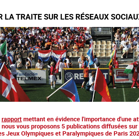
R LA TRAITE SUR LES RÉSEAUX SOCIAU
n
rapport
mettant en évidence l'importance d'une at
 nous vous proposons 5 publications diffusées sur l
des Jeux Olympiques et Paralympiques de Paris 20