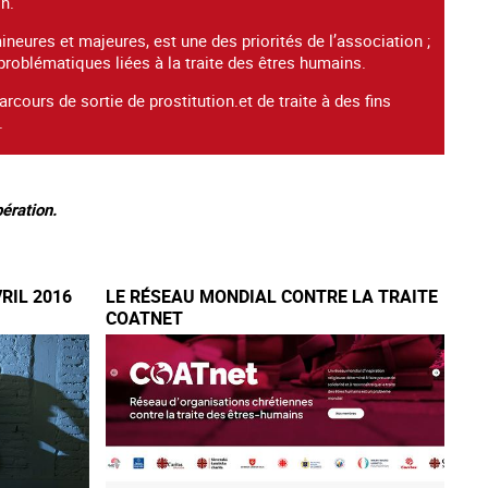
on.
mineures et majeures, est une des priorités de l’association ;
problématiques liées à la traite des êtres humains.
cours de sortie de prostitution.et de traite à des fins
.
ération.
VRIL 2016
LE RÉSEAU MONDIAL CONTRE LA TRAITE
COATNET