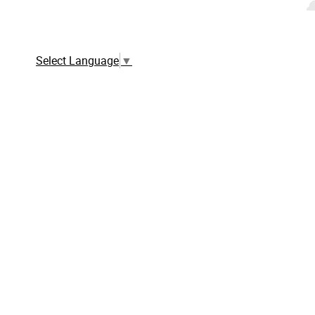
Traduction automatique à partir de la
version française
Select Language
▼