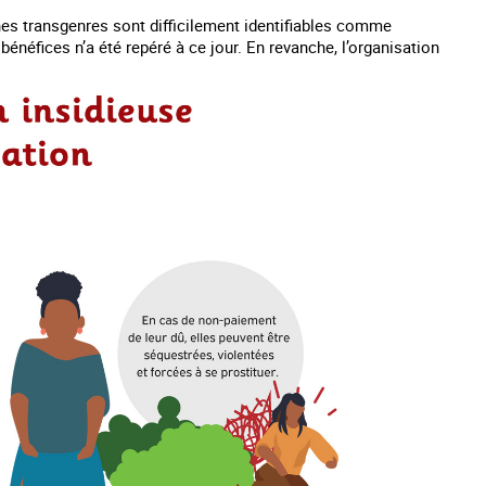
nes transgenres sont difficilement identifiables comme
 bénéfices n’a été repéré à ce jour. En revanche, l’organisation
ilées.
#Invisibles : Traite des mineurs en France
#Devenir : l'accompagnem
victime de tra