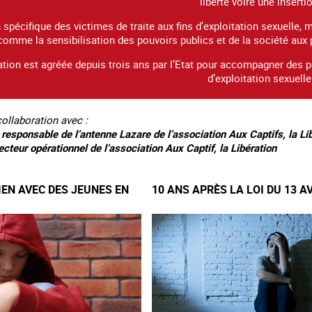
liberté voire une inserti
on spécifique des victimes de traite aux fins d’exploitation sexuelle, 
comme la sensibilisation des pouvoirs publics et de la société aux 
ation est agréée depuis trois ans par l’Etat pour accompagner des par
d’exploitation sexuelle
 collaboration avec :
 responsable de l’antenne Lazare de l’association Aux Captifs, la Lib
recteur opérationnel de l’association Aux Captif, la Libération
IEN AVEC DES JEUNES EN
10 ANS APRÈS LA LOI DU 13 A