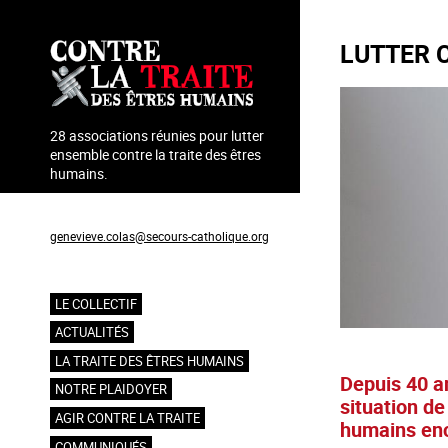
Aller
au
LUTTER 
contenu
principal
28 associations réunies pour lutter
ensemble contre la traite des êtres
humains.
Coordination : Geneviève Colas
genevieve.colas@secours-catholique.org
06 71 00 69 90
LE COLLECTIF
Navigation
ACTUALITÉS
principale
LA TRAITE DES ÊTRES HUMAINS
Depuis 40 an
NOTRE PLAIDOYER
situation de
AGIR CONTRE LA TRAITE
humains en
COMMUNIQUÉS