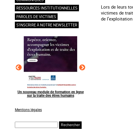
Lors de leurs t
RESSOURCES INSTITUTIONNELLES
victimes de trai
PAROLES DE VICTIMES
de l’exploitation
S'INSCRIRE À NOTRE NEWSLETTER
Un nouveau module de formation en ligne
Raising awareness on the sidelines of 
sur la traite des êtres humains
sporting events
Mentions légales
Rechercher