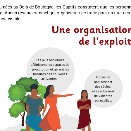
ournées au Bois de Boulogne, les Captifs constatent que les person
te. Aucun réseau criminel qui organiserait ce trafic pour en tirer des
 est visible.
major
Agir contre l’exploitation en marge des
Information aux personnes ex
grands événements sportifs