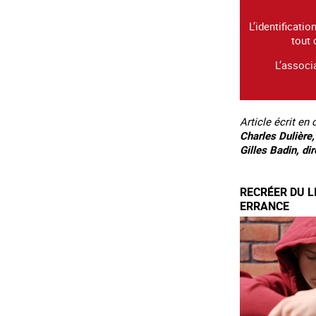
L’identificati
tout 
L’associ
Article écrit en
Charles Dulière,
Gilles Badin, di
RECRÉER DU L
ERRANCE