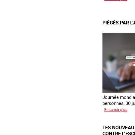
Recr
du
lien
PIÉGÉS PAR L
avec
des
jeun
en
erra
Journée mondial
personnes, 30 ju
sur
En savoir plus
Piég
par
LES NOUVEAU
l’ar
CONTRE L’ES