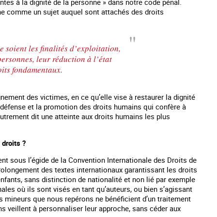
intes à la dignité de la personne » dans notre code pénal.
nne comme un sujet auquel sont attachés des droits
soient les finalités d’exploitation,
ersonnes, leur réduction à l’état
droits fondamentaux.
nement des victimes, en ce qu’elle vise à restaurer la dignité
la défense et la promotion des droits humains qui confère à
utrement dit une atteinte aux droits humains les plus
 droits ?
es mineurs en France
#Devenir : l'accompagnement des mineurs
Les nouveaux
victime de traite
nt sous l’égide de la Convention Internationale des Droits de
prolongement des textes internationaux garantissant les droits
nfants, sans distinction de nationalité et non lié par exemple
ales où ils sont visés en tant qu’auteurs, ou bien s’agissant
s mineurs que nous repérons ne bénéficient d’un traitement
ons veillent à personnaliser leur approche, sans céder aux