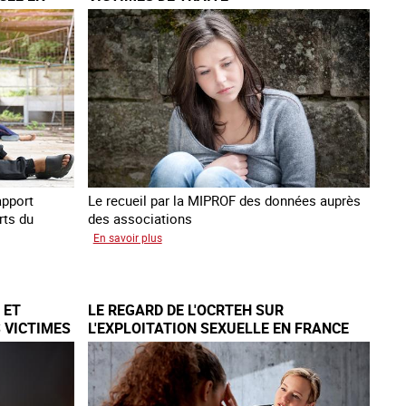
de
traite
et
citoyenne
apport
Le recueil par la MIPROF des données auprès
rts du
des associations
sur
En savoir plus
Lancement
de
l'enquête
 ET
LE REGARD DE L'OCRTEH SUR
2026
 VICTIMES
L'EXPLOITATION SEXUELLE EN FRANCE
sur
EN 2025
les
victimes
de
traite