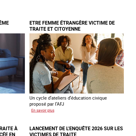
réseau
mondial
contre
IÈME
ETRE FEMME ÉTRANGÈRE VICTIME DE
la
TRAITE ET CITOYENNE
traite
COATNET
Un cycle d’ateliers d’éducation civique
proposé par l’AFJ
sur
En savoir plus
Etre
femme
RAITE À
LANCEMENT DE L'ENQUÊTE 2026 SUR LES
étrangère
CÉE EN
VICTIMES DE TRAITE
victime