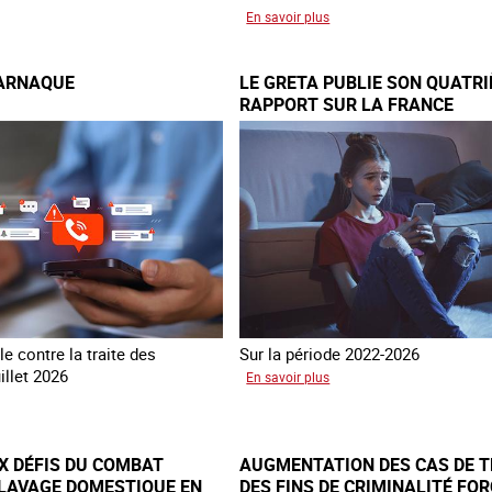
éer
sur
En savoir plus
10
ans
’ARNAQUE
LE GRETA PUBLIE SON QUATR
après
RAPPORT SUR LA FRANCE
la
es
loi
du
nce
13
avril
2016
e contre la traite des
Sur la période 2022-2026
illet 2026
sur
En savoir plus
Le
és
GRETA
publie
X DÉFIS DU COMBAT
AUGMENTATION DES CAS DE T
naque
son
CLAVAGE DOMESTIQUE EN
DES FINS DE CRIMINALITÉ FOR
quatrième