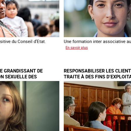
ce
de
criminalité
forcée
en
Europe
itive du Conseil d'Etat.
Une formation inter associative au
sur
En savoir plus
attre
Œuvrer
pour
cultés
la
E GRANDISSANT DE
RESPONSABILISER LES CLIENT
tenir
libération
ON SEXUELLE DES
TRAITE À DES FINS D’EXPLOIT
et
RAVERS L’EUROPE
SEXUELLE
l’autonomie
des
ur
personnes
victimes
de
imes
traite
e