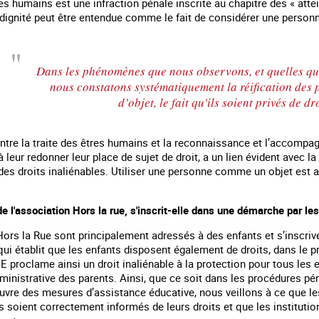
res humains est une infraction pénale inscrite au chapitre des « atte
 dignité peut être entendue comme le fait de considérer une perso
Dans les phénomènes que nous observons, et quelles que 
nous constatons systématiquement la réification des p
d’objet, le fait qu'ils soient privés de 
contre la traite des êtres humains et la reconnaissance et l’accompag
 leur redonner leur place de sujet de droit, a un lien évident avec 
es droits inaliénables. Utiliser une personne comme un objet est a
 de l'association Hors la rue, s'inscrit-elle dans une démarche par les
 en marge des
Information aux personnes exilées.
#Invisibles : Traite d
portifs
ors la Rue sont principalement adressés à des enfants et s’inscrive
 qui établit que les enfants disposent également de droits, dans le 
 proclame ainsi un droit inaliénable à la protection pour tous les e
dministrative des parents. Ainsi, que ce soit dans les procédures pén
uvre des mesures d’assistance éducative, nous veillons à ce que le
ils soient correctement informés de leurs droits et que les instituti