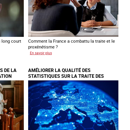
 long court
Comment la France a combattu la traite et le
proxénétisme ?
sur
En savoir plus
Le
regard
S DE LA
AMÉLIORER LA QUALITÉ DES
de
ATION
STATISTIQUES SUR LA TRAITE DES
l'OCRTEH
ÊTRES HUMAINS À L’ÉCHELLE
sur
EUROPÉENNE
l'exploitation
sexuelle
en
France
en
2025