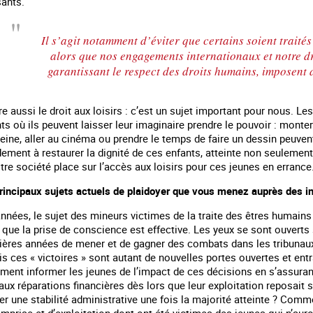
sants.
Il s’agit notamment d’éviter que certains soient trait
alors que nos engagements internationaux et notre dr
garantissant le respect des droits humains, imposent 
 aussi le droit aux loisirs : c’est un sujet important pour nous. Le
s où ils peuvent laisser leur imaginaire prendre le pouvoir : monter 
ine, aller au cinéma ou prendre le temps de faire un dessin peuvent
ment à restaurer la dignité de ces enfants, atteinte non seulement p
tre société place sur l’accès aux loisirs pour ces jeunes en errance
rincipaux sujets actuels de plaidoyer que vous menez auprès des ins
années, le sujet des mineurs victimes de la traite des êtres humains 
ue la prise de conscience est effective. Les yeux se sont ouverts s
ières années de mener et de gagner des combats dans les tribunaux
ces « victoires » sont autant de nouvelles portes ouvertes et entr
omment informer les jeunes de l’impact de ces décisions en s’assur
 aux réparations financières dès lors que leur exploitation reposait su
 une stabilité administrative une fois la majorité atteinte ? Comm
prise et d’exploitation dont ont été victimes des jeunes qui n’auro