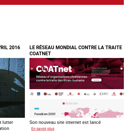
VRIL 2016
LE RÉSEAU MONDIAL CONTRE LA TRAITE
COATNET
 lutter
Son nouveau site internet est lancé
ation
sur
En savoir plus
Le