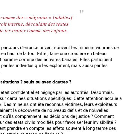
és comme des « migrants » [adultes]
oit interne, découlant des textes
de les traiter comme des enfants.
s parcours d’errance privent souvent les mineurs victimes de
en haut de la tour Eiffel, faire une croisière en bateau
 paraître comme des activités banales. Elles participent
ar les individus qui les exploitent, mais aussi par les
.
titutions ? seuls ou avec d'autres ?
était confidentiel et négligé par les autorités. Désormais,
ur certaines situations spécifiques. Cette attention accrue a
. Des mineurs ont été reconnus victimes, leurs exploiteurs
ainent la découverte de nouveaux défis et de nouvelles
ant qu’ils comprennent les décisions de justice ? Comment
r des états civils modifiés pour favoriser leur invisibilité ?
ent prendre en compte les effets souvent à long terme des
nt jamais de parcours linéaire ?