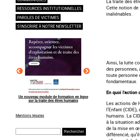
La traite des êt
Cette notion de
RESSOURCES INSTITUTIONNELLES
inaliénables.
PAROLES DE VICTIMES
S'INSCRIRE À NOTRE NEWSLETTER
Ainsi, la lutte 
des personnes, à
toute personne d
fondamentaux.
En quoi l'action
en ligne
Raising awareness on the sidelines of major
Agir contre l’exploitation
ns
sporting events
grands événements s
Les actions de H
l’Enfant (CIDE),
humains. La CIDE
Mentions légales
à la situation a
de la mise en œ
Rechercher
différencié, qu’