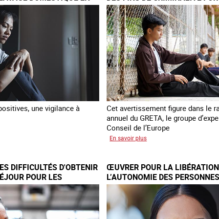
EUROPE
rapport
sur
la
France
ositives, une vigilance à
Cet avertissement figure dans le r
annuel du GRETA, le groupe d’expe
Conseil de l’Europe
sur
En savoir plus
veaux
Augmentation
des
S DIFFICULTÉS D'OBTENIR
ŒUVRER POUR LA LIBÉRATION
cas
SÉJOUR POUR LES
L’AUTONOMIE DES PERSONNES
bat
de
TRAITE
DE TRAITE
re
traite
clavage
à
stique
des
fins