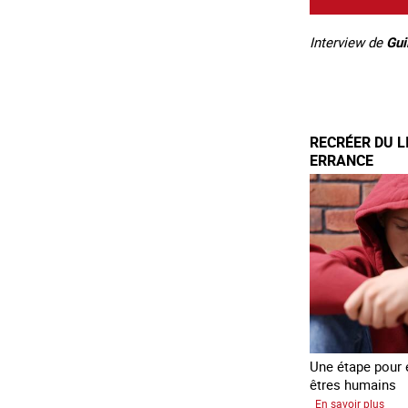
Interview de
Gui
RECRÉER DU L
ERRANCE
Une étape pour é
êtres humains
sur
En savoir plus