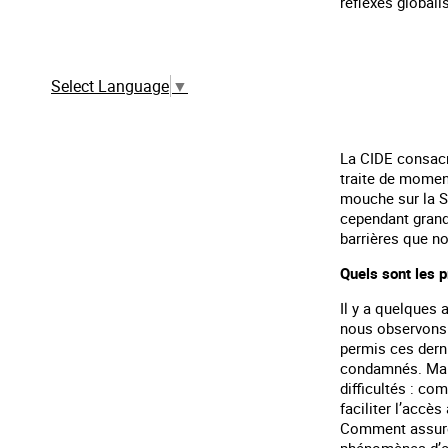
réflexes globali
Traduction automatique à partir de la
version française
Select Language
▼
La CIDE consacre
traite de moment
mouche sur la Se
cependant grande
barrières que no
Quels sont les p
Il y a quelques 
nous observons q
permis ces dern
condamnés. Mais 
difficultés : c
faciliter l’accès
Comment assurer
phénomènes d’em