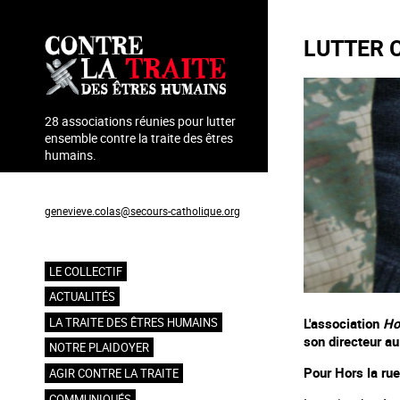
Aller
au
LUTTER 
contenu
principal
28 associations réunies pour lutter
ensemble contre la traite des êtres
humains.
Coordination : Geneviève Colas
genevieve.colas@secours-catholique.org
06 71 00 69 90
LE COLLECTIF
Navigation
ACTUALITÉS
principale
L'association
Ho
LA TRAITE DES ÊTRES HUMAINS
son directeur au
NOTRE PLAIDOYER
Pour Hors la rue,
AGIR CONTRE LA TRAITE
COMMUNIQUÉS