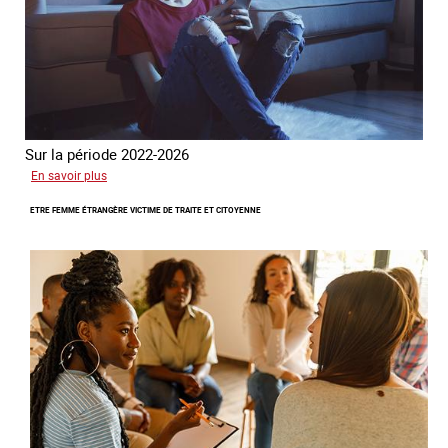
Sur la période 2022-2026
sur
En savoir plus
Le
ETRE FEMME ÉTRANGÈRE VICTIME DE TRAITE ET CITOYENNE
GRETA
publie
son
quatrième
rapport
sur
la
France