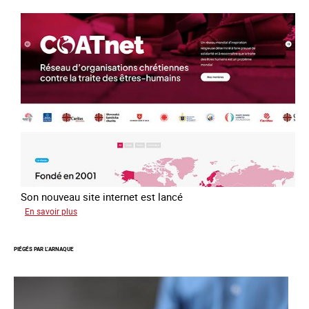
après
la
loi
du
13
avril
2016
Son nouveau site internet est lancé
sur
En savoir plus
Le
réseau
PIÉGÉS PAR L’ARNAQUE
mondial
contre
la
traite
COATNET