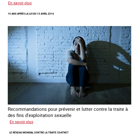
sur
En savoir plus
Recréer
10 ANS APRÈS LA LOI DU 13 AVRIL 2016
du
lien
avec
des
jeunes
en
errance
Recommandations pour prévenir et lutter contre la traite à
des fins d'exploitation sexuelle
sur
En savoir plus
10
LE RÉSEAU MONDIAL CONTRE LA TRAITE COATNET
ans