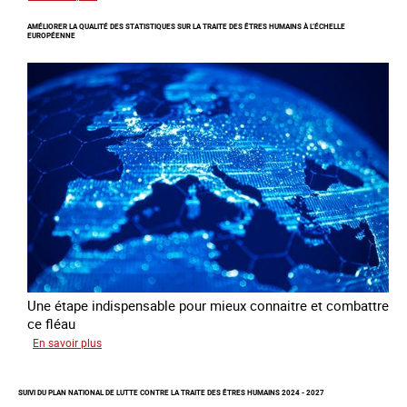
Responsabiliser
AMÉLIORER LA QUALITÉ DES STATISTIQUES SUR LA TRAITE DES ÊTRES HUMAINS À L’ÉCHELLE
les
EUROPÉENNE
clients
de
la
traite
à
des
fins
d’exploitation
sexuelle
Une étape indispensable pour mieux connaitre et combattre
ce fléau
sur
En savoir plus
Améliorer
la
SUIVI DU PLAN NATIONAL DE LUTTE CONTRE LA TRAITE DES ÊTRES HUMAINS 2024 - 2027
qualité