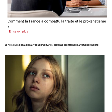
Comment la France a combattu la traite et le proxénétisme
?
sur
En savoir plus
Le
regard
LE PHÉNOMÈNE GRANDISSANT DE L’EXPLOITATION SEXUELLE DES MINEURES À TRAVERS L’EUROPE
de
l'OCRTEH
sur
l'exploitation
sexuelle
en
France
en
2025