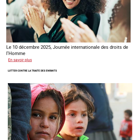
Le 10 décembre 2025, Journée internationale des droits de
l'Homme
sur
En savoir plus
Remise
LUTTER CONTRE LA TRAITE DES ENFANTS
du
Prix
des
droits
de
l’Homme
de
la
République
française
2025