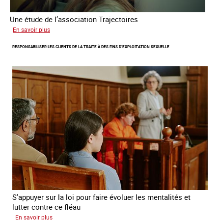
Une étude de l’association Trajectoires
sur
En savoir plus
Le
RESPONSABILISER LES CLIENTS DE LA TRAITE À DES FINS D’EXPLOITATION SEXUELLE
phénomène
grandissant
de
l’exploitation
sexuelle
des
mineures
à
travers
l’Europe
S'appuyer sur la loi pour faire évoluer les mentalités et
lutter contre ce fléau
sur
En savoir plus