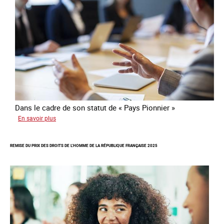
de
traite
Dans le cadre de son statut de « Pays Pionnier »
sur
En savoir plus
Rapport
d’autoévaluation
REMISE DU PRIX DES DROITS DE L’HOMME DE LA RÉPUBLIQUE FRANÇAISE 2025
de
la
France
-
Alliance
8.7