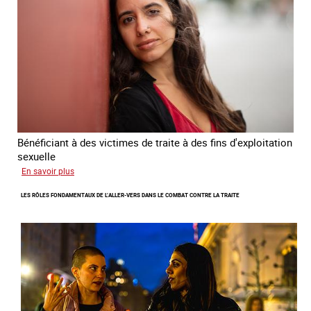
contre
la
traite
des
êtres
humains
2024
-
2027
Bénéficiant à des victimes de traite à des fins d'exploitation
sexuelle
sur
En savoir plus
Enquête
LES RÔLES FONDAMENTAUX DE L’ALLER-VERS DANS LE COMBAT CONTRE LA TRAITE
sur
les
parcours
de
sortie
de
la
prostitution