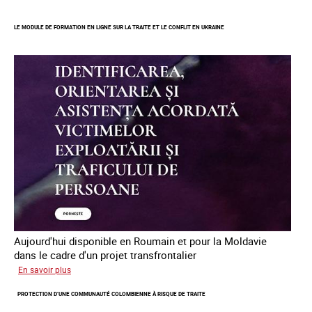
Errance
des
LE MODULE DE FORMATION EN LIGNE SUR LA TRAITE ET LE CONFLIT EN UKRAINE
mineur·es
victimes
de
traite
des
êtres
humains
en
Europe
Aujourd'hui disponible en Roumain et pour la Moldavie
dans le cadre d'un projet transfrontalier
sur
En savoir plus
Le
PROTECTION D’UNE COMMUNAUTÉ COLOMBIENNE À RISQUE DE TRAITE
module
de