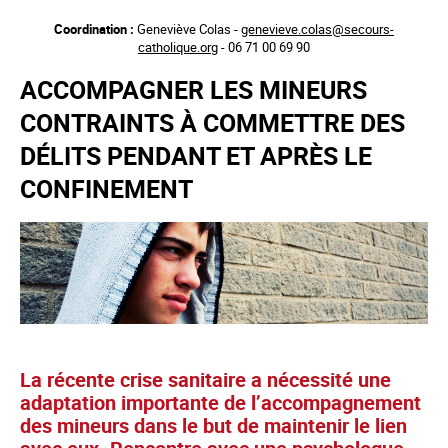
Aller
Coordination :
Geneviève Colas -
genevieve.colas@secours-
au
catholique.org
- 06 71 00 69 90
contenu
principal
ACCOMPAGNER LES MINEURS
CONTRAINTS À COMMETTRE DES
DÉLITS PENDANT ET APRÈS LE
CONFINEMENT
La récente crise sanitaire a nécessité une
adaptation importante de l’accompagnement
des mineurs dans le but de maintenir le lien