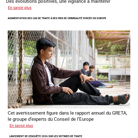
Des évolutions positives, une vigilance à maintenir
sur
En savoir plus
Les
AUGMENTATION DES CAS DE TRAITE À DES FINS DE CRIMINALITÉ FORCÉE EN EUROPE
nouveaux
défis
du
combat
contre
l’esclavage
domestique
en
France
Cet avertissement figure dans le rapport annuel du GRETA,
le groupe d’experts du Conseil de l’Europe
sur
En savoir plus
Augmentation
LANCEMENT DE L'ENQUÊTE 2026 SUR LES VICTIMES DE TRAITE
des