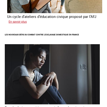
Un cycle d’ateliers d’éducation civique proposé par l’AFJ
sur
En savoir plus
Etre
femme
LES NOUVEAUX DÉFIS DU COMBAT CONTRE L’ESCLAVAGE DOMESTIQUE EN FRANCE
étrangère
victime
de
traite
et
citoyenne