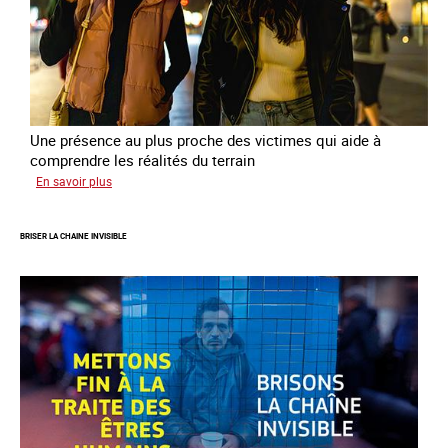
Une présence au plus proche des victimes qui aide à
comprendre les réalités du terrain
sur
En savoir plus
Les
rôles
BRISER LA CHAINE INVISIBLE
fondamentaux
de
l’aller-
vers
dans
le
combat
contre
la
traite