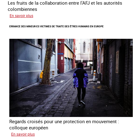
Les fruits de la collaboration entre l'AFJ et les autorités
colombiennes
sur
En savoir plus
Combattre
ERRANCE DES MINEUR·ES VICTIMES DE TRAITE DES ÊTRES HUMAINS EN EUROPE
la
traite
en
partenariat
avec
la
Colombie
Regards croisés pour une protection en mouvement :
colloque européen
sur
En savoir plus