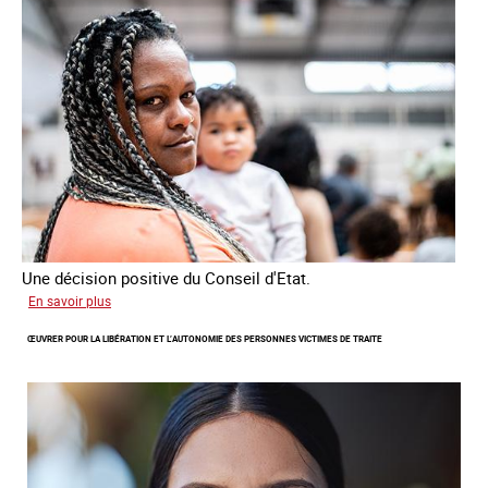
les
victimes
de
traite
Une décision positive du Conseil d'Etat.
sur
En savoir plus
Combattre
ŒUVRER POUR LA LIBÉRATION ET L’AUTONOMIE DES PERSONNES VICTIMES DE TRAITE
les
difficultés
d'obtenir
un
titre
de
séjour