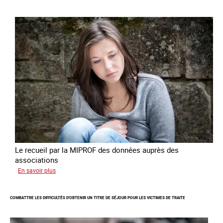
cas
de
traite
à
des
fins
de
criminalité
forcée
en
Europe
Le recueil par la MIPROF des données auprès des
associations
sur
En savoir plus
Lancement
de
COMBATTRE LES DIFFICULTÉS D'OBTENIR UN TITRE DE SÉJOUR POUR LES VICTIMES DE TRAITE
l'enquête
2026
sur