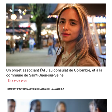
formation
en
ligne
sur
la
traite
et
le
conflit
en
Ukraine
Un projet associant l’AFJ au consulat de Colombie, et à la
commune de Saint-Ouen-sur-Seine
sur
En savoir plus
Protection
RAPPORT D’AUTOÉVALUATION DE LA FRANCE - ALLIANCE 8.7
d’une
communauté
colombienne
à
risque