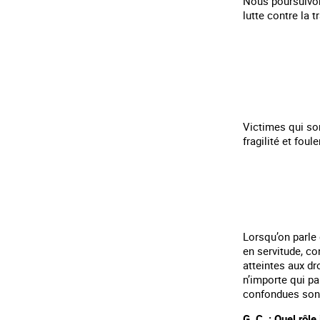
Nous poursuivon
lutte contre la 
Victimes qui son
fragilité et fou
Lorsqu’on parle 
en servitude, co
atteintes aux d
n’importe qui pa
confondues sont
G. C. : Quel rôl