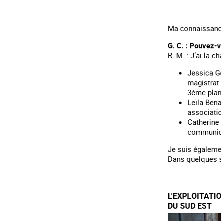
Ma connaissance
G. C. : Pouvez-v
R. M. : J’ai la 
Jessica Go
magistrat
3ème plan
Leïla Bena
associatio
Catherine
communic
Je suis égalemen
Dans quelques s
L'EXPLOITATI
DU SUD EST