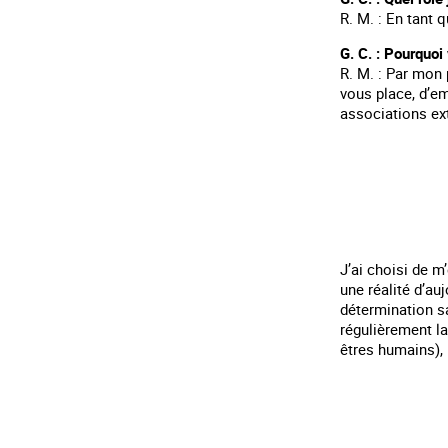
R. M. : En tant 
G. C. : Pourquo
R. M. : Par mon 
vous place, d’e
associations ex
J’ai choisi de 
une réalité d’au
détermination sa
régulièrement l
êtres humains), 