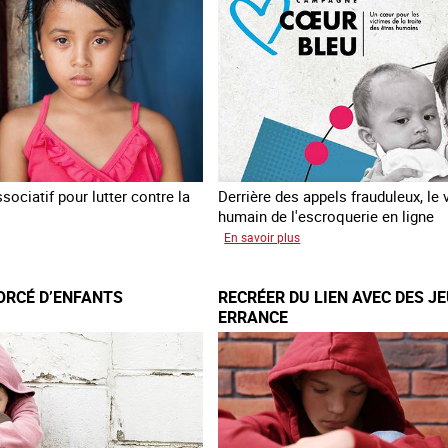
ociatif pour lutter contre la
Derrière des appels frauduleux, le 
humain de l'escroquerie en ligne
sur
En savoir plus
loitation
Journée
mondiale
ORCÉ D’ENFANTS
RECRÉER DU LIEN AVEC DES J
nts
de
ERRANCE
lutte
contre
la
traite
des
êtres
humains