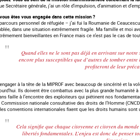
que Secrétaire générale, j’ai un rôle d’impulsion, d’animation et d’e
i vous êtes vous engagée dans cette mission ?
parcours personnel de réfugiée – j’ai fui la Roumanie de Ceaucescu 
mblée, dans une situation extrêmement fragile. Ma famille et moi a
trêmement bienveillantes en France mais ce n’est pas le cas de tou
Quand elles ne le sont pas déjà en arrivant sur notre 
encore plus susceptibles que d’autres de tomber entre 
profiteront de leur préca
m’engager à la tête de la MIPROF avec beaucoup de sincérité et la v
jourd’hui. Ils doivent être combattus avec la plus grande humanité à 
ns faille à l’encontre des exploiteurs qui piétinent nos fondament
a Commission nationale consultative des droits de l’Homme (CNCDH, 
les conventions internationales fixent que les droits humains sont u
Cela signifie que chaque citoyenne et citoyen du monde d
libertés fondamentales. L’enjeu est donc de penser to