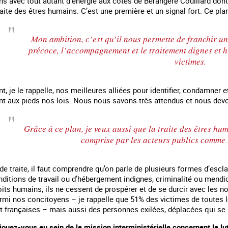
s avec tout autant d’énergie aux côtés de Bérangère Couillard don
traite des êtres humains. C’est une première et un signal fort. Ce pl
Mon ambition, c’est qu’il nous permette de franchir un 
précoce, l’accompagnement et le traitement dignes et 
victimes.
t, je le rappelle, nos meilleures alliées pour identifier, condamner 
lent aux pieds nos lois. Nous nous savons très attendus et nous devo
Grâce à ce plan, je veux aussi que la traite des êtres hum
comprise par les acteurs publics comme l
de traite, il faut comprendre qu’on parle de plusieurs formes d’escla
nditions de travail ou d’hébergement indignes, criminalité ou mendic
roits humains, ils ne cessent de prospérer et de se durcir avec le
rmi nos concitoyens – je rappelle que 51% des victimes de toutes l
 françaises – mais aussi des personnes exilées, déplacées qui se r
e jouez-vous au sein de la mission interministérielle concernant la lu