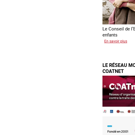
Le Conseil de l’
enfants
sur
En savoir plus
Tran
forc
d’en
LE RÉSEAU MO
d’Uk
COATNET