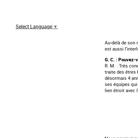
Traduction automatique à partir de la
version française
Select Language
▼
Au-delà de son r
est aussi l’inte
G. C. : Pouvez-v
R. M. : Très con
traite des êtres
désormais 4 ann
ses équipes qui 
lien étroit avec