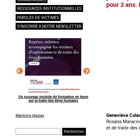
pour 3 ans. 
RESSOURCES INSTITUTIONNELLES
PAROLES DE VICTIMES
S'INSCRIRE À NOTRE NEWSLETTER
en ligne
Raising awareness on the sidelines of major
Agir contre l’exploitation
ns
sporting events
grands événements s
Geneviève Colas 
Mentions légales
Roxana Maracinea
et de traite des
Rechercher