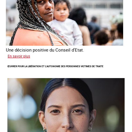
Une décision positive du Conseil d'Etat.
sur
En savoir plus
Combattre
ŒUVRER POUR LA LIBÉRATION ET L’AUTONOMIE DES PERSONNES VICTIMES DE TRAITE
les
difficultés
d'obtenir
un
titre
de
séjour
pour
les
victimes
de