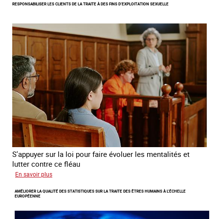
RESPONSABILISER LES CLIENTS DE LA TRAITE À DES FINS D’EXPLOITATION SEXUELLE
phénomène
grandissant
de
l’exploitation
sexuelle
des
mineures
à
travers
l’Europe
S'appuyer sur la loi pour faire évoluer les mentalités et
lutter contre ce fléau
sur
En savoir plus
Responsabiliser
AMÉLIORER LA QUALITÉ DES STATISTIQUES SUR LA TRAITE DES ÊTRES HUMAINS À L’ÉCHELLE
les
EUROPÉENNE
clients
de