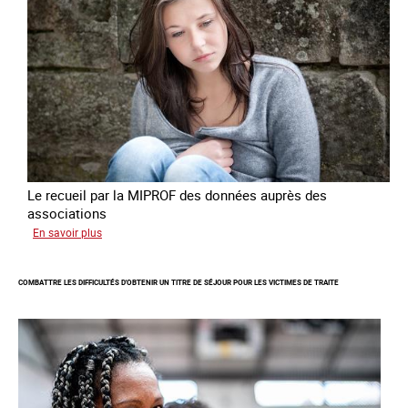
des
fins
de
criminalité
forcée
en
Europe
Le recueil par la MIPROF des données auprès des
associations
sur
En savoir plus
Lancement
de
COMBATTRE LES DIFFICULTÉS D'OBTENIR UN TITRE DE SÉJOUR POUR LES VICTIMES DE TRAITE
l'enquête
2026
sur
les
victimes
de
traite