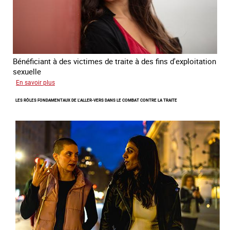
humains
2024
-
2027
Bénéficiant à des victimes de traite à des fins d'exploitation
sexuelle
sur
En savoir plus
Enquête
LES RÔLES FONDAMENTAUX DE L’ALLER-VERS DANS LE COMBAT CONTRE LA TRAITE
sur
les
parcours
de
sortie
de
la
prostitution