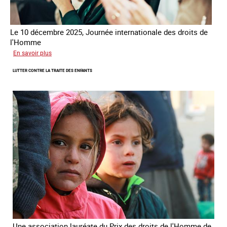
Le 10 décembre 2025, Journée internationale des droits de
l'Homme
sur
En savoir plus
Remise
LUTTER CONTRE LA TRAITE DES ENFANTS
du
Prix
des
droits
de
l’Homme
de
la
République
française
2025
Une association lauréate du Prix des droits de l'Homme de