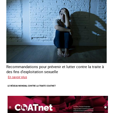
avec
des
jeunes
en
errance
Recommandations pour prévenir et lutter contre la traite à
des fins d'exploitation sexuelle
sur
En savoir plus
10
LE RÉSEAU MONDIAL CONTRE LA TRAITE COATNET
ans
après
la
loi
du
13