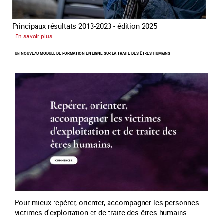
Principaux résultats 2013-2023 - édition 2025
sur
En savoir plus
La
UN NOUVEAU MODULE DE FORMATION EN LIGNE SUR LA TRAITE DES ÊTRES HUMAINS
traite
des
êtres
humains
dans
l‘Union
Européenne
Pour mieux repérer, orienter, accompagner les personnes
victimes d'exploitation et de traite des êtres humains