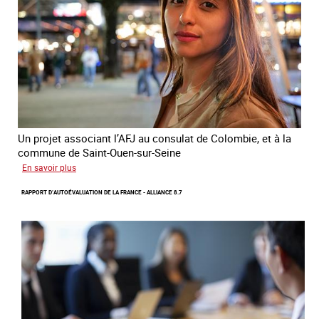
la
traite
et
le
conflit
en
Ukraine
Un projet associant l’AFJ au consulat de Colombie, et à la
commune de Saint-Ouen-sur-Seine
sur
En savoir plus
Protection
RAPPORT D’AUTOÉVALUATION DE LA FRANCE - ALLIANCE 8.7
d’une
communauté
colombienne
à
risque
de
traite