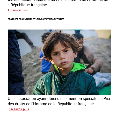
la République française
sur
En savoir plus
Lutter
PROTÉGER DES ENFANTS ET JEUNES VICTIMES DE TRAITE
contre
la
traite
des
enfants
Une association ayant obtenu une mention spéciale au Prix
des droits de l'Homme de la République française.
sur
En savoir plus
Protéger