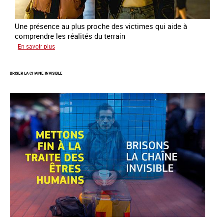
Une présence au plus proche des victimes qui aide à
comprendre les réalités du terrain
sur
En savoir plus
Les
rôles
BRISER LA CHAINE INVISIBLE
fondamentaux
de
l’aller-
vers
dans
le
combat
contre
la
traite