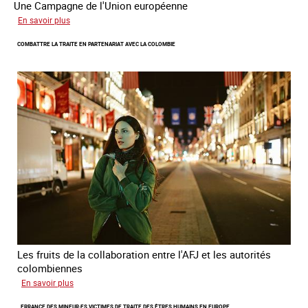
Une Campagne de l'Union européenne
sur
En savoir plus
Briser
COMBATTRE LA TRAITE EN PARTENARIAT AVEC LA COLOMBIE
la
chaine
invisible
Les fruits de la collaboration entre l'AFJ et les autorités
colombiennes
sur
En savoir plus
Combattre
ERRANCE DES MINEUR·ES VICTIMES DE TRAITE DES ÊTRES HUMAINS EN EUROPE