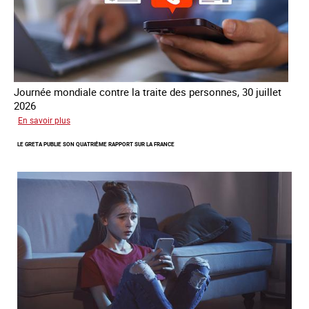
Journée mondiale contre la traite des personnes, 30 juillet
2026
sur
En savoir plus
Piégés
LE GRETA PUBLIE SON QUATRIÈME RAPPORT SUR LA FRANCE
par
l’arnaque