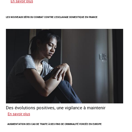
sur
En savoir plus
Etre
femme
LES NOUVEAUX DÉFIS DU COMBAT CONTRE L’ESCLAVAGE DOMESTIQUE EN FRANCE
étrangère
victime
de
traite
et
citoyenne
Des évolutions positives, une vigilance à maintenir
sur
En savoir plus
Les
AUGMENTATION DES CAS DE TRAITE À DES FINS DE CRIMINALITÉ FORCÉE EN EUROPE
nouveaux
défis