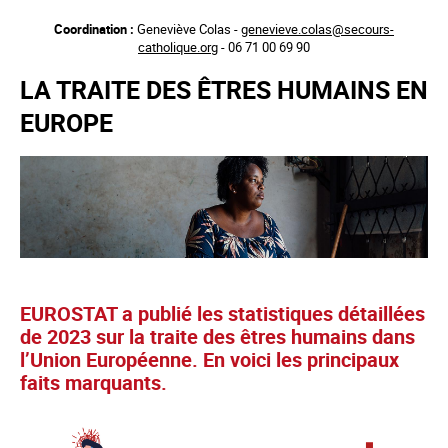
Aller
Coordination :
Geneviève Colas -
genevieve.colas@secours-
au
catholique.org
- 06 71 00 69 90
contenu
principal
LA TRAITE DES ÊTRES HUMAINS EN
EUROPE
EUROSTAT a publié les statistiques détaillées
de 2023 sur la traite des êtres humains dans
l’Union Européenne. En voici les principaux
faits marquants.