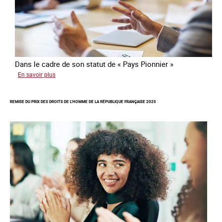
Dans le cadre de son statut de « Pays Pionnier »
sur
En savoir plus
Rapport
d’autoévaluation
REMISE DU PRIX DES DROITS DE L’HOMME DE LA RÉPUBLIQUE FRANÇAISE 2025
de
la
France
-
Alliance
8.7