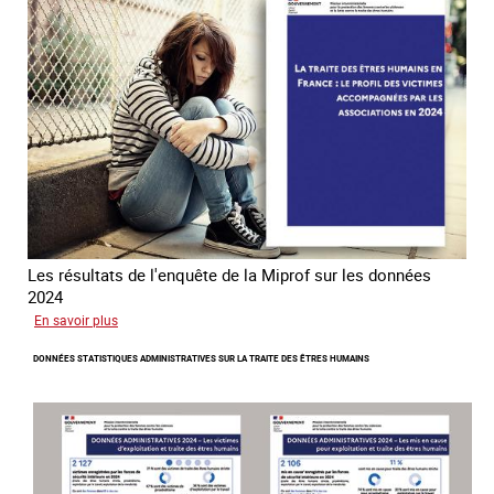
la
lutte
contre
la
traite
Les résultats de l'enquête de la Miprof sur les données
2024
sur
En savoir plus
Les
DONNÉES STATISTIQUES ADMINISTRATIVES SUR LA TRAITE DES ÊTRES HUMAINS
statistiques
sur
la
traite
des
associations