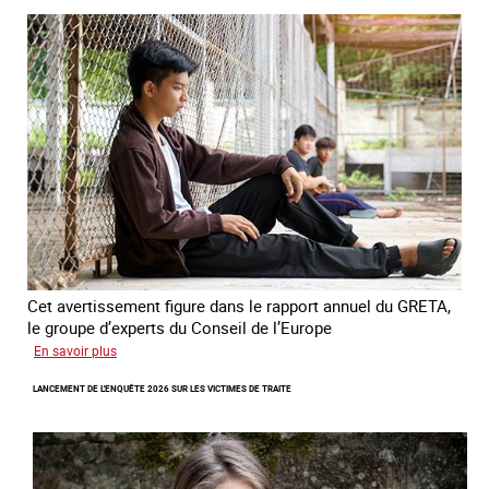
du
combat
contre
l’esclavage
domestique
en
France
Cet avertissement figure dans le rapport annuel du GRETA,
le groupe d’experts du Conseil de l’Europe
sur
En savoir plus
Augmentation
LANCEMENT DE L'ENQUÊTE 2026 SUR LES VICTIMES DE TRAITE
des
cas
de
traite
à