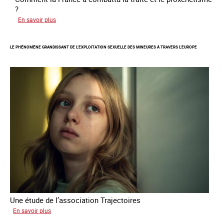
?
sur
En savoir plus
Le
regard
LE PHÉNOMÈNE GRANDISSANT DE L’EXPLOITATION SEXUELLE DES MINEURES À TRAVERS L’EUROPE
de
l'OCRTEH
sur
l'exploitation
sexuelle
en
France
en
2025
Une étude de l’association Trajectoires
sur
En savoir plus
Le