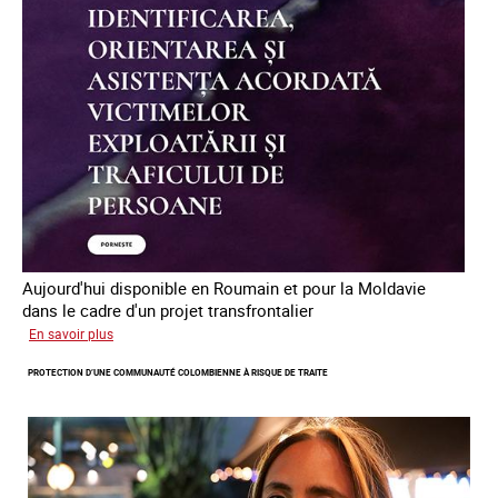
traite
des
êtres
humains
en
Europe
Aujourd'hui disponible en Roumain et pour la Moldavie
dans le cadre d'un projet transfrontalier
sur
En savoir plus
Le
PROTECTION D’UNE COMMUNAUTÉ COLOMBIENNE À RISQUE DE TRAITE
module
de
formation
en
ligne
sur