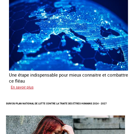
la
traite
à
des
fins
d’exploitation
sexuelle
Une étape indispensable pour mieux connaitre et combattre
ce fléau
sur
En savoir plus
Améliorer
la
SUIVI DU PLAN NATIONAL DE LUTTE CONTRE LA TRAITE DES ÊTRES HUMAINS 2024 - 2027
qualité
des
statistiques
sur
la