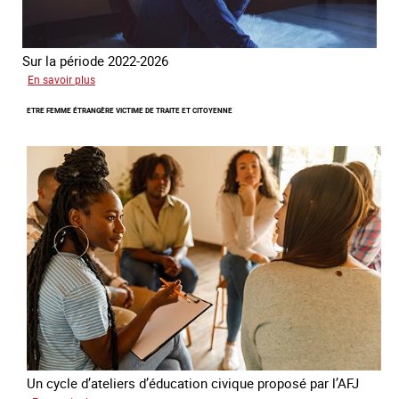
Sur la période 2022-2026
sur
En savoir plus
Le
ETRE FEMME ÉTRANGÈRE VICTIME DE TRAITE ET CITOYENNE
GRETA
publie
son
quatrième
rapport
sur
la
France
Un cycle d’ateliers d’éducation civique proposé par l’AFJ