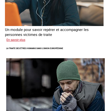
Un module pour savoir repérer et accompagner les
personnes victimes de traite
sur
En savoir plus
Une
LA TRAITE DES ÊTRES HUMAINS DANS L‘UNION EUROPÉENNE
plateforme
internationale
de
formation
en
ligne