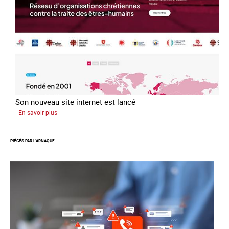
avril
2016
Son nouveau site internet est lancé
sur
En savoir plus
Le
réseau
PIÉGÉS PAR L’ARNAQUE
mondial
contre
la
traite
COATNET