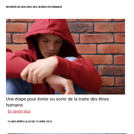
RECRÉER DU LIEN AVEC DES JEUNES EN ERRANCE
Une étape pour éviter ou sortir de la traite des êtres
humains
sur
En savoir plus
Recréer
10 ANS APRÈS LA LOI DU 13 AVRIL 2016
du
lien