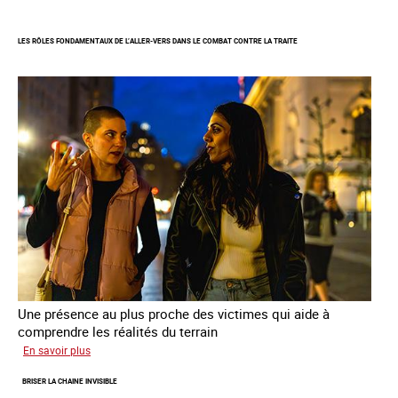
Enquête
sur
LES RÔLES FONDAMENTAUX DE L’ALLER-VERS DANS LE COMBAT CONTRE LA TRAITE
les
parcours
de
sortie
de
la
prostitution
Une présence au plus proche des victimes qui aide à
comprendre les réalités du terrain
sur
En savoir plus
Les
BRISER LA CHAINE INVISIBLE
rôles