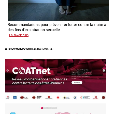
Recommandations pour prévenir et lutter contre la traite à
des fins d'exploitation sexuelle
sur
En savoir plus
10
ans
LE RÉSEAU MONDIAL CONTRE LA TRAITE COATNET
après
la
loi
du
13
avril
2016