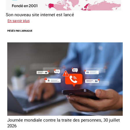
Son nouveau site internet est lancé
sur
En savoir plus
Le
PIÉGÉS PAR L’ARNAQUE
réseau
mondial
contre
la
traite
COATNET
Journée mondiale contre la traite des personnes, 30 juillet
2026