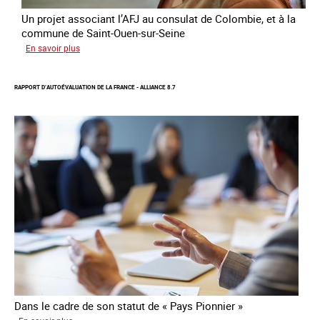
Un projet associant l’AFJ au consulat de Colombie, et à la
commune de Saint-Ouen-sur-Seine
sur
En savoir plus
Protection
d’une
RAPPORT D’AUTOÉVALUATION DE LA FRANCE - ALLIANCE 8.7
communauté
colombienne
à
risque
de
traite
Dans le cadre de son statut de « Pays Pionnier »