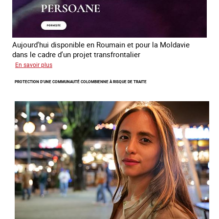
Aujourd'hui disponible en Roumain et pour la Moldavie
dans le cadre d'un projet transfrontalier
sur
En savoir plus
Le
PROTECTION D’UNE COMMUNAUTÉ COLOMBIENNE À RISQUE DE TRAITE
module
de
formation
en
ligne
sur
la
traite
et
le
conflit
en
Ukraine