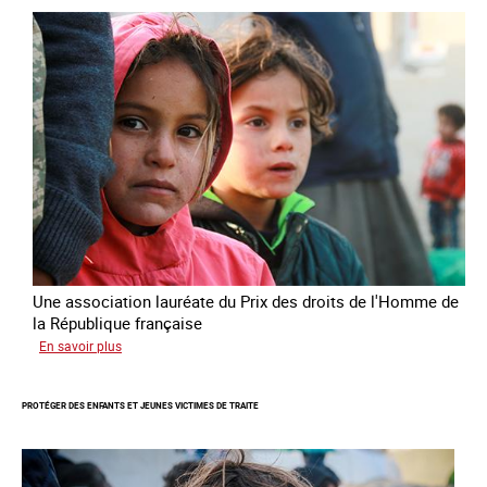
des
droits
de
l’Homme
de
la
République
française
2025
Une association lauréate du Prix des droits de l'Homme de
la République française
sur
En savoir plus
Lutter
contre
PROTÉGER DES ENFANTS ET JEUNES VICTIMES DE TRAITE
la
traite
des
enfants