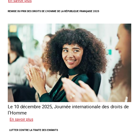
sur
En savoir plus
Rapport
REMISE DU PRIX DES DROITS DE L’HOMME DE LA RÉPUBLIQUE FRANÇAISE 2025
d’autoévaluation
de
la
France
-
Alliance
8.7
Le 10 décembre 2025, Journée internationale des droits de
l'Homme
sur
En savoir plus
Remise
LUTTER CONTRE LA TRAITE DES ENFANTS
du
Prix