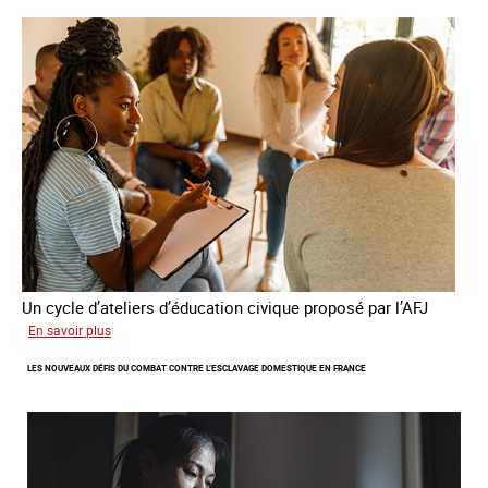
quatrième
rapport
sur
la
France
Un cycle d’ateliers d’éducation civique proposé par l’AFJ
sur
En savoir plus
Etre
LES NOUVEAUX DÉFIS DU COMBAT CONTRE L’ESCLAVAGE DOMESTIQUE EN FRANCE
femme
étrangère
victime
de
traite
et