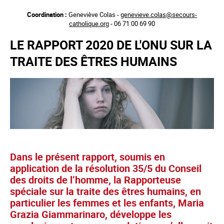
Aller
Coordination :
Geneviève Colas -
genevieve.colas@secours-
au
catholique.org
- 06 71 00 69 90
contenu
principal
LE RAPPORT 2020 DE L'ONU SUR LA
TRAITE DES ÊTRES HUMAINS
Dans le présent rapport, soumis en
application de la résolution 35/5 du Conseil
des droits de l’homme, la Rapporteuse
spéciale sur la traite des êtres humains, en
particulier les femmes et les enfants, Maria
Grazia Giammarinaro, développe les