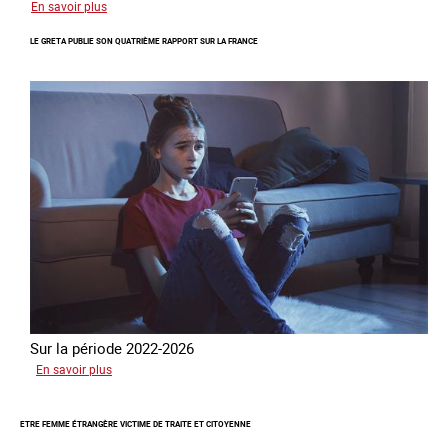
sur
En savoir plus
Piégés
LE GRETA PUBLIE SON QUATRIÈME RAPPORT SUR LA FRANCE
par
l’arnaque
Sur la période 2022-2026
sur
En savoir plus
Le
GRETA
ETRE FEMME ÉTRANGÈRE VICTIME DE TRAITE ET CITOYENNE
publie
son