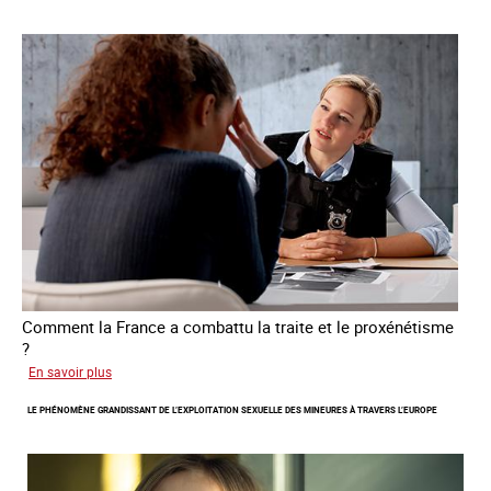
libération
et
l’autonomie
des
personnes
victimes
de
traite
Comment la France a combattu la traite et le proxénétisme
?
sur
En savoir plus
Le
LE PHÉNOMÈNE GRANDISSANT DE L’EXPLOITATION SEXUELLE DES MINEURES À TRAVERS L’EUROPE
regard
de
l'OCRTEH
sur