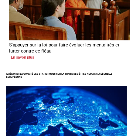
travers
l’Europe
S'appuyer sur la loi pour faire évoluer les mentalités et
lutter contre ce fléau
sur
En savoir plus
Responsabiliser
les
AMÉLIORER LA QUALITÉ DES STATISTIQUES SUR LA TRAITE DES ÊTRES HUMAINS À L’ÉCHELLE
clients
EUROPÉENNE
de
la
traite
à
des
fins
d’exploitation
sexuelle