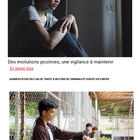
citoyenne
Des évolutions positives, une vigilance à maintenir
sur
En savoir plus
Les
AUGMENTATION DES CAS DE TRAITE À DES FINS DE CRIMINALITÉ FORCÉE EN EUROPE
nouveaux
défis
du
combat
contre
l’esclavage
domestique
en
France