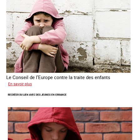
de
traite
des
êtres
humains
Le Conseil de l’Europe contre la traite des enfants
sur
En savoir plus
Transfert
RECRÉER DU LIEN AVEC DES JEUNES EN ERRANCE
forcé
d’enfants
d’Ukraine