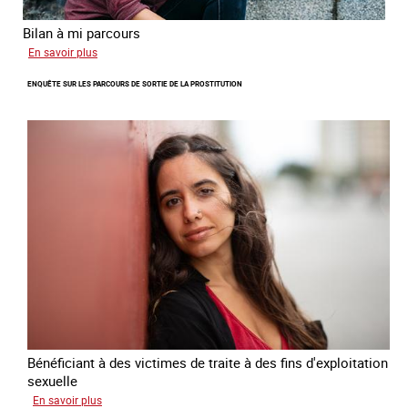
Bilan à mi parcours
sur
En savoir plus
Suivi
ENQUÊTE SUR LES PARCOURS DE SORTIE DE LA PROSTITUTION
du
Plan
national
de
lutte
contre
la
traite
des
êtres
humains
2024
-
2027
Bénéficiant à des victimes de traite à des fins d'exploitation
sexuelle
sur
En savoir plus