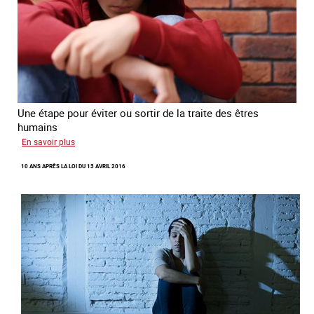
Une étape pour éviter ou sortir de la traite des êtres
humains
sur
En savoir plus
Recréer
10 ANS APRÈS LA LOI DU 13 AVRIL 2016
du
lien
avec
des
jeunes
en
errance