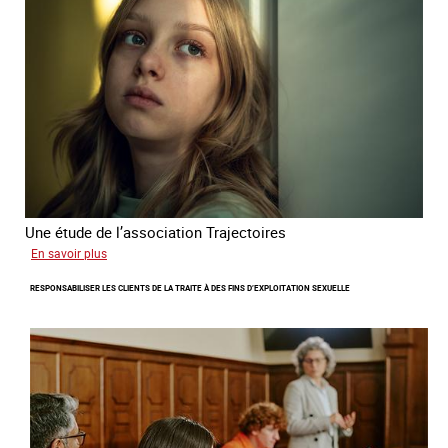
l'exploitation
sexuelle
en
France
en
2025
Une étude de l’association Trajectoires
sur
En savoir plus
Le
RESPONSABILISER LES CLIENTS DE LA TRAITE À DES FINS D’EXPLOITATION SEXUELLE
phénomène
grandissant
de
l’exploitation
sexuelle
des
mineures
à