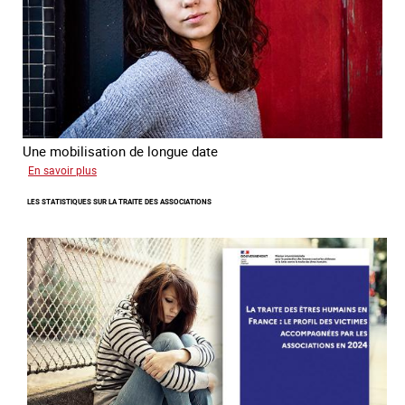
Une mobilisation de longue date
sur
En savoir plus
L'investissement
LES STATISTIQUES SUR LA TRAITE DES ASSOCIATIONS
de
l’Ofpra
dans
la
lutte
contre
la
traite