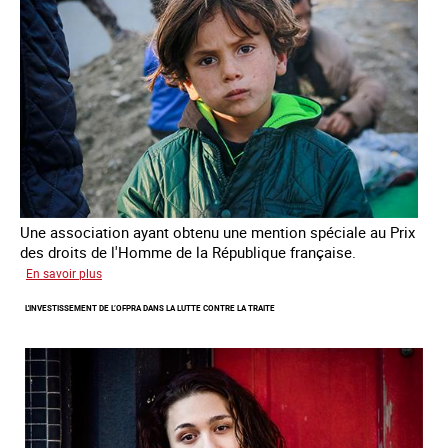
Une association ayant obtenu une mention spéciale au Prix
des droits de l'Homme de la République française.
sur
En savoir plus
Protéger
L'INVESTISSEMENT DE L’OFPRA DANS LA LUTTE CONTRE LA TRAITE
des
enfants
et
jeunes
victimes
de
traite