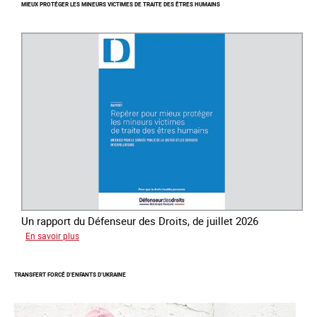
MIEUX PROTÉGER LES MINEURS VICTIMES DE TRAITE DES ÊTRES HUMAINS
mondiale
de
lutte
contre
la
traite
des
êtres
humains
Un rapport du Défenseur des Droits, de juillet 2026
sur
En savoir plus
Mieux
protéger
TRANSFERT FORCÉ D’ENFANTS D’UKRAINE
les
mineurs
victimes