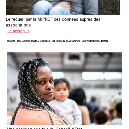
Le recueil par la MIPROF des données auprès des
associations
sur
En savoir plus
Lancement
COMBATTRE LES DIFFICULTÉS D'OBTENIR UN TITRE DE SÉJOUR POUR LES VICTIMES DE TRAITE
de
l'enquête
2026
sur
les
victimes
de
traite