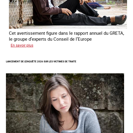
Cet avertissement figure dans le rapport annuel du GRETA,
le groupe d’experts du Conseil de l’Europe
sur
En savoir plus
Augmentation
des
LANCEMENT DE L'ENQUÊTE 2026 SUR LES VICTIMES DE TRAITE
cas
de
traite
à
des
fins
de
criminalité
forcée
en
Europe