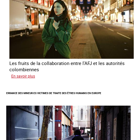
Les fruits de la collaboration entre l'AFJ et les autorités
colombiennes
sur
En savoir plus
Combattre
la
ERRANCE DES MINEUR·ES VICTIMES DE TRAITE DES ÊTRES HUMAINS EN EUROPE
traite
en
partenariat
avec
la
Colombie