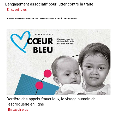
L'engagement associatif pour lutter contre la traite
sur
En savoir plus
L'exploitation
JOURNÉE MONDIALE DE LUTTE CONTRE LA TRAITE DES ÊTRES HUMAINS
des
enfants
en
Asie
du
sud
est
Derrière des appels frauduleux, le visage humain de
l'escroquerie en ligne
sur
En savoir plus
Journée