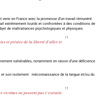
t venir en France avec la promesse d’un travail rémunéré.
vail extrêmement lourds et confrontées à des conditions de
l’objet de maltraitances psychologiques et physiques.
s et privées de la liberté d’aller et
.
lièrement vulnérables, notamment en raison d’une déficience
lité et son isolement : méconnaissance de la langue et/ou du
es mineurs en France
#Devenir : l'accompagnement des mineurs
Les nouveaux
victime de traite
les victimes ne peuvent pas s’extraire