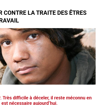
R CONTRE LA TRAITE DES ÊTRES
TRAVAIL
 Très difficile à déceler, il reste méconnu en
e est nécessaire aujourd’hui.