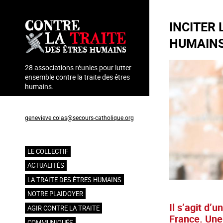
Aller
au
INCITER 
contenu
principal
HUMAINS 
28 associations réunies pour lutter
ensemble contre la traite des êtres
humains.
Coordination : Geneviève Colas
genevieve.colas@secours-catholique.org
06 71 00 69 90
LE COLLECTIF
Navigation
ACTUALITÉS
principale
LA TRAITE DES ÊTRES HUMAINS
NOTRE PLAIDOYER
Il s’agit d’
AGIR CONTRE LA TRAITE
France. Une 
COMMUNIQUÉS