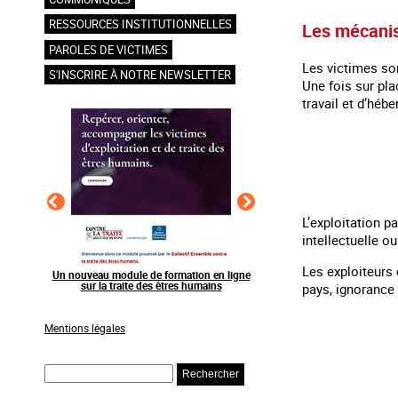
RESSOURCES INSTITUTIONNELLES
Les mécani
PAROLES DE VICTIMES
Les victimes son
S'INSCRIRE À NOTRE NEWSLETTER
Une fois sur pl
travail et d’héb
L’exploitation p
intellectuelle o
Les exploiteurs 
en ligne
Raising awareness on the sidelines of major
Agir contre l’exploitation
ns
sporting events
grands événements s
pays, ignorance 
Mentions légales
Rechercher