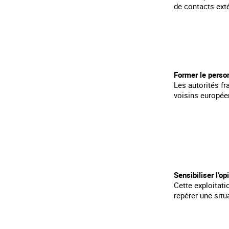
de contacts extér
Former le person
Les autorités fr
voisins europée
Sensibiliser l’o
Cette exploitatio
repérer une situ