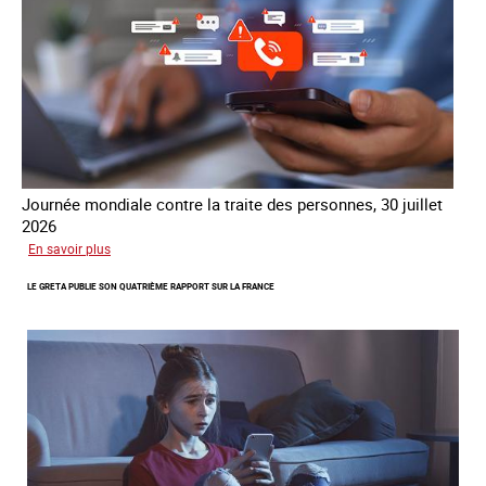
Journée mondiale contre la traite des personnes, 30 juillet
2026
sur
En savoir plus
Piégés
LE GRETA PUBLIE SON QUATRIÈME RAPPORT SUR LA FRANCE
par
l’arnaque