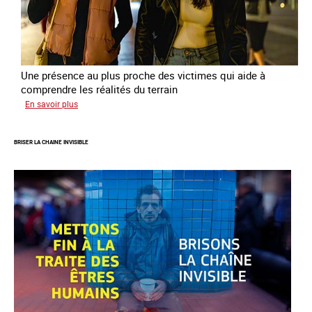
Une présence au plus proche des victimes qui aide à
comprendre les réalités du terrain
sur
En savoir plus
Les
rôles
BRISER LA CHAINE INVISIBLE
fondamentaux
de
l’aller-
vers
dans
le
combat
contre
la
traite