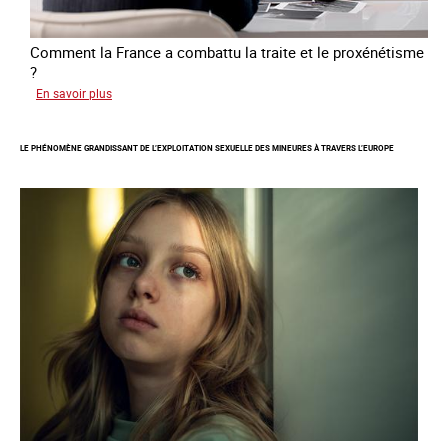
Comment la France a combattu la traite et le proxénétisme
?
sur
En savoir plus
Le
regard
LE PHÉNOMÈNE GRANDISSANT DE L’EXPLOITATION SEXUELLE DES MINEURES À TRAVERS L’EUROPE
de
l'OCRTEH
sur
l'exploitation
sexuelle
en
France
en
2025