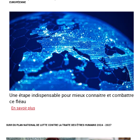
les
EUROPÉENNE
clients
de
la
traite
à
des
fins
d’exploitation
sexuelle
Une étape indispensable pour mieux connaitre et combattre
ce fléau
sur
En savoir plus
Améliorer
la
SUIVI DU PLAN NATIONAL DE LUTTE CONTRE LA TRAITE DES ÊTRES HUMAINS 2024 - 2027
qualité
des
statistiques