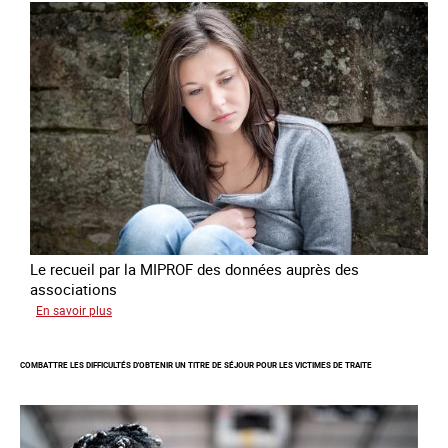
de
traite
à
des
fins
de
criminalité
forcée
en
Europe
Le recueil par la MIPROF des données auprès des
associations
sur
En savoir plus
Lancement
de
COMBATTRE LES DIFFICULTÉS D'OBTENIR UN TITRE DE SÉJOUR POUR LES VICTIMES DE TRAITE
l'enquête
2026
sur
les