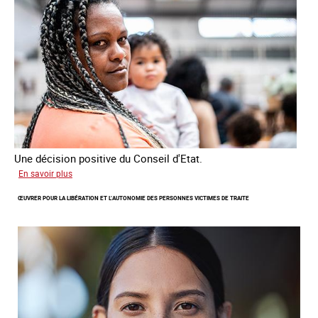
victimes
de
traite
Une décision positive du Conseil d'Etat.
sur
En savoir plus
Combattre
ŒUVRER POUR LA LIBÉRATION ET L’AUTONOMIE DES PERSONNES VICTIMES DE TRAITE
les
difficultés
d'obtenir
un
titre
de
séjour
pour
les