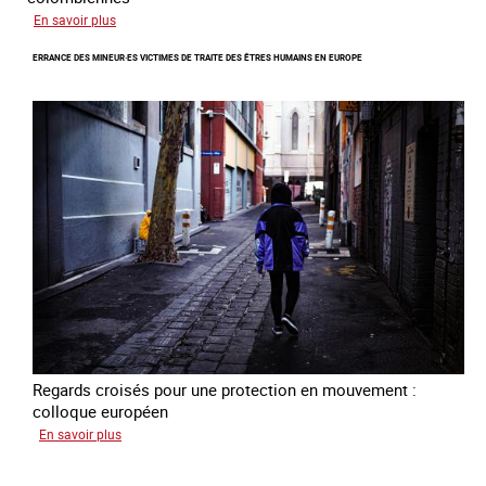
sur
En savoir plus
Combattre
ERRANCE DES MINEUR·ES VICTIMES DE TRAITE DES ÊTRES HUMAINS EN EUROPE
la
traite
en
partenariat
avec
la
Colombie
Regards croisés pour une protection en mouvement :
colloque européen
sur
En savoir plus
Errance
des