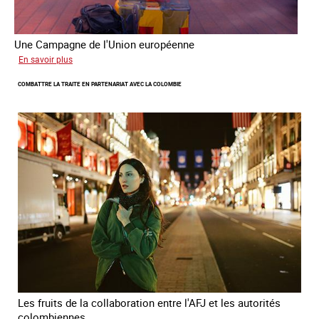
Une Campagne de l'Union européenne
sur
En savoir plus
Briser
COMBATTRE LA TRAITE EN PARTENARIAT AVEC LA COLOMBIE
la
chaine
invisible
Les fruits de la collaboration entre l'AFJ et les autorités
colombiennes