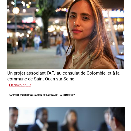
en
ligne
sur
la
traite
et
le
conflit
en
Ukraine
Un projet associant l’AFJ au consulat de Colombie, et à la
commune de Saint-Ouen-sur-Seine
sur
En savoir plus
Protection
RAPPORT D’AUTOÉVALUATION DE LA FRANCE - ALLIANCE 8.7
d’une
communauté
colombienne
à
risque
de