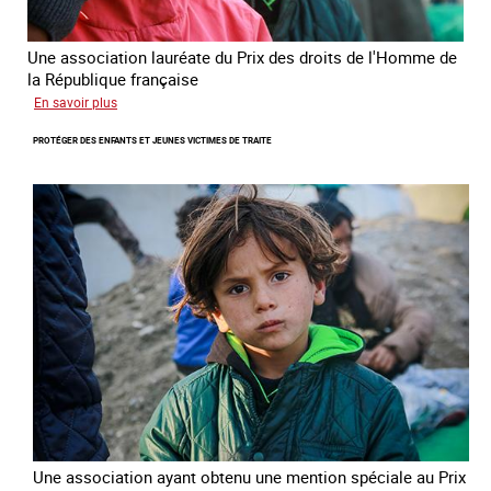
Une association lauréate du Prix des droits de l'Homme de
la République française
sur
En savoir plus
Lutter
PROTÉGER DES ENFANTS ET JEUNES VICTIMES DE TRAITE
contre
la
traite
des
enfants
Une association ayant obtenu une mention spéciale au Prix