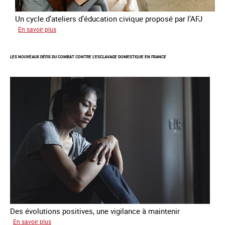
Un cycle d’ateliers d’éducation civique proposé par l’AFJ
sur
En savoir plus
Etre
femme
LES NOUVEAUX DÉFIS DU COMBAT CONTRE L’ESCLAVAGE DOMESTIQUE EN FRANCE
étrangère
victime
de
traite
et
citoyenne
Des évolutions positives, une vigilance à maintenir
sur
En savoir plus