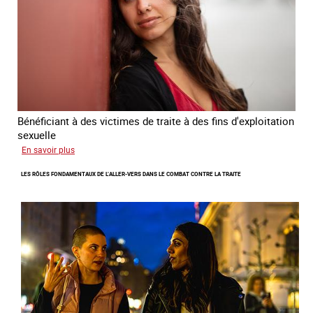
traite
des
êtres
humains
2024
-
2027
Bénéficiant à des victimes de traite à des fins d'exploitation
sexuelle
sur
En savoir plus
Enquête
LES RÔLES FONDAMENTAUX DE L’ALLER-VERS DANS LE COMBAT CONTRE LA TRAITE
sur
les
parcours
de
sortie
de
la
prostitution