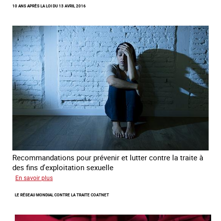
10 ANS APRÈS LA LOI DU 13 AVRIL 2016
du
lien
avec
des
jeunes
en
errance
Recommandations pour prévenir et lutter contre la traite à
des fins d'exploitation sexuelle
sur
En savoir plus
10
LE RÉSEAU MONDIAL CONTRE LA TRAITE COATNET
ans
après
la