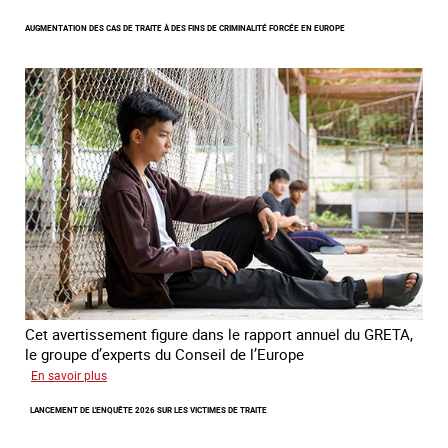
Les
AUGMENTATION DES CAS DE TRAITE À DES FINS DE CRIMINALITÉ FORCÉE EN EUROPE
nouveaux
défis
du
combat
contre
l’esclavage
domestique
en
France
Cet avertissement figure dans le rapport annuel du GRETA,
le groupe d’experts du Conseil de l’Europe
sur
En savoir plus
Augmentation
LANCEMENT DE L'ENQUÊTE 2026 SUR LES VICTIMES DE TRAITE
des
cas