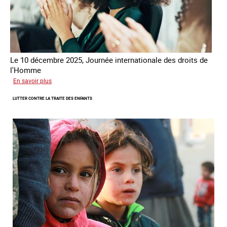
Le 10 décembre 2025, Journée internationale des droits de
l'Homme
sur
En savoir plus
Remise
LUTTER CONTRE LA TRAITE DES ENFANTS
du
Prix
des
droits
de
l’Homme
de
la
République
française
2025