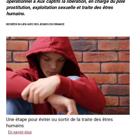
opérationnel à Aux captifs la libération, en charge du pôle
prostitution, exploitation sexuelle et traite des êtres
humains.
RECRÉER DU LIEN AVEC DES JEUNES EN ERRANCE
Une étape pour éviter ou sortir de la traite des êtres
humains
sur
En savoir plus
Recréer