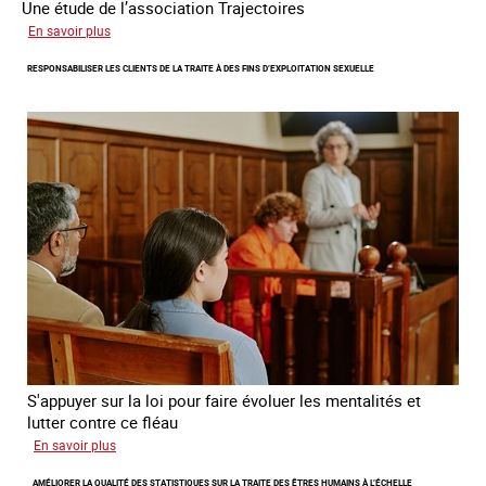
Une étude de l’association Trajectoires
sur
En savoir plus
Le
RESPONSABILISER LES CLIENTS DE LA TRAITE À DES FINS D’EXPLOITATION SEXUELLE
phénomène
grandissant
de
l’exploitation
sexuelle
des
mineures
à
travers
l’Europe
S'appuyer sur la loi pour faire évoluer les mentalités et
lutter contre ce fléau
sur
En savoir plus
Responsabiliser
AMÉLIORER LA QUALITÉ DES STATISTIQUES SUR LA TRAITE DES ÊTRES HUMAINS À L’ÉCHELLE