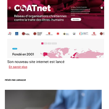
loi
du
13
avril
2016
Son nouveau site internet est lancé
sur
En savoir plus
Le
réseau
PIÉGÉS PAR L’ARNAQUE
mondial
contre
la
traite
COATNET