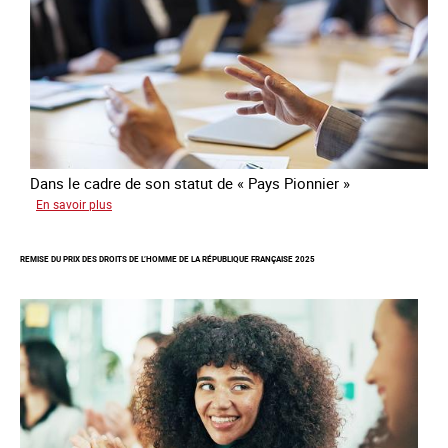
traite
Dans le cadre de son statut de « Pays Pionnier »
sur
En savoir plus
Rapport
d’autoévaluation
REMISE DU PRIX DES DROITS DE L’HOMME DE LA RÉPUBLIQUE FRANÇAISE 2025
de
la
France
-
Alliance
8.7