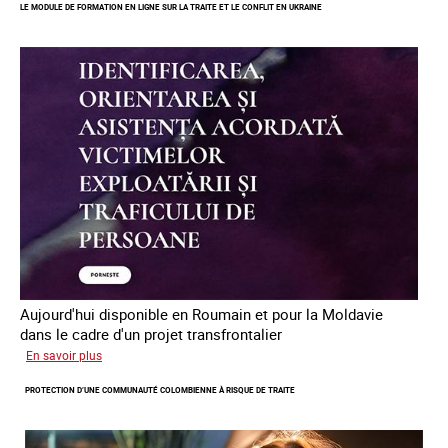
LE MODULE DE FORMATION EN LIGNE SUR LA TRAITE ET LE CONFLIT EN UKRAINE
mineur·es
victimes
de
traite
des
êtres
humains
en
Europe
Aujourd'hui disponible en Roumain et pour la Moldavie
dans le cadre d'un projet transfrontalier
sur
En savoir plus
Le
PROTECTION D’UNE COMMUNAUTÉ COLOMBIENNE À RISQUE DE TRAITE
module
de
formation