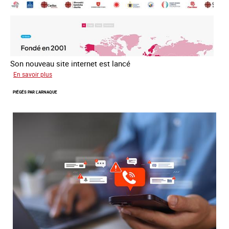
Son nouveau site internet est lancé
sur
En savoir plus
Le
PIÉGÉS PAR L’ARNAQUE
réseau
mondial
contre
la
traite
COATNET