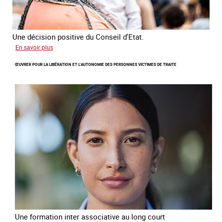
Une décision positive du Conseil d'Etat.
sur
En savoir plus
Combattre
ŒUVRER POUR LA LIBÉRATION ET L’AUTONOMIE DES PERSONNES VICTIMES DE TRAITE
les
difficultés
d'obtenir
un
titre
de
séjour
pour
les
victimes
de
traite
Une formation inter associative au long court