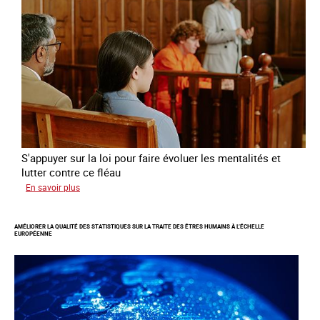
des
mineures
à
travers
l’Europe
S'appuyer sur la loi pour faire évoluer les mentalités et
lutter contre ce fléau
sur
En savoir plus
Responsabiliser
les
AMÉLIORER LA QUALITÉ DES STATISTIQUES SUR LA TRAITE DES ÊTRES HUMAINS À L’ÉCHELLE
clients
EUROPÉENNE
de
la
traite
à
des
fins