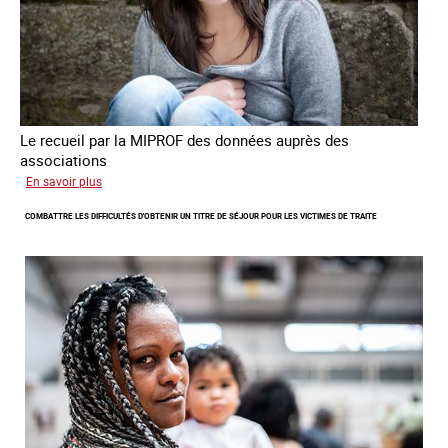
en
Europe
Le recueil par la MIPROF des données auprès des
associations
sur
En savoir plus
Lancement
COMBATTRE LES DIFFICULTÉS D'OBTENIR UN TITRE DE SÉJOUR POUR LES VICTIMES DE TRAITE
de
l'enquête
2026
sur
les
victimes
de
traite