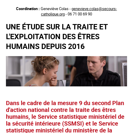
Aller
Coordination :
Geneviève Colas -
genevieve.colas@secours-
au
catholique.org
- 06 71 00 69 90
contenu
principal
UNE ÉTUDE SUR LA TRAITE ET
L'EXPLOITATION DES ÊTRES
HUMAINS DEPUIS 2016
Dans le cadre de la mesure 9 du second Plan
d'action national contre la traite des êtres
humains, le Service statistique ministériel de
la sécurité intérieure (SSMSI) et le Service
statistique ministériel du ministère de la