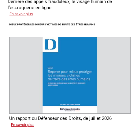
Derrière des appels frauduleux, le visage humain de
l'escroquerie en ligne
sur
En savoir plus
Journée
MIEUX PROTÉGER LES MINEURS VICTIMES DE TRAITE DES ÊTRES HUMAINS
mondiale
de
lutte
contre
la
traite
des
êtres
humains
Un rapport du Défenseur des Droits, de juillet 2026
sur
En savoir plus
Mieux
protéger