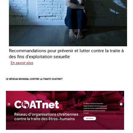
Recommandations pour prévenir et lutter contre la traite à
des fins d'exploitation sexuelle
sur
En savoir plus
10
ans
LE RÉSEAU MONDIAL CONTRE LA TRAITE COATNET
après
la
loi
du
13
avril
2016