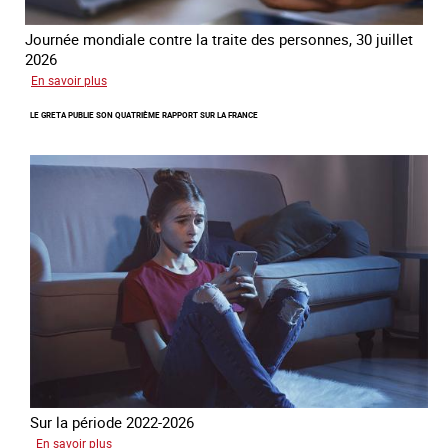
Journée mondiale contre la traite des personnes, 30 juillet
2026
sur
En savoir plus
Piégés
LE GRETA PUBLIE SON QUATRIÈME RAPPORT SUR LA FRANCE
par
l’arnaque
Sur la période 2022-2026
sur
En savoir plus