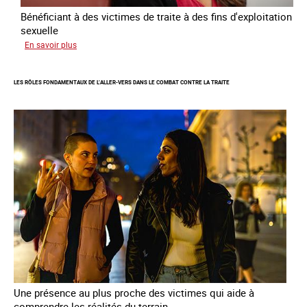
Bénéficiant à des victimes de traite à des fins d'exploitation
sexuelle
sur
En savoir plus
Enquête
sur
LES RÔLES FONDAMENTAUX DE L’ALLER-VERS DANS LE COMBAT CONTRE LA TRAITE
les
parcours
de
sortie
de
la
prostitution
Une présence au plus proche des victimes qui aide à
comprendre les réalités du terrain