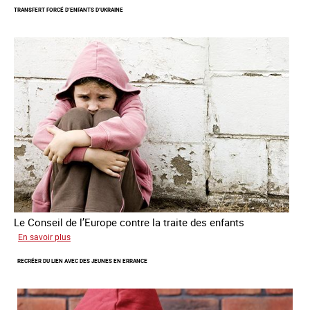
TRANSFERT FORCÉ D’ENFANTS D’UKRAINE
les
mineurs
victimes
de
traite
des
êtres
humains
Le Conseil de l’Europe contre la traite des enfants
sur
En savoir plus
Transfert
RECRÉER DU LIEN AVEC DES JEUNES EN ERRANCE
forcé
d’enfants
d’Ukraine