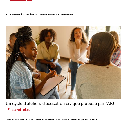
Le
GRETA
ETRE FEMME ÉTRANGÈRE VICTIME DE TRAITE ET CITOYENNE
publie
son
quatrième
rapport
sur
la
France
Un cycle d’ateliers d’éducation civique proposé par l’AFJ
sur
En savoir plus
Etre
LES NOUVEAUX DÉFIS DU COMBAT CONTRE L’ESCLAVAGE DOMESTIQUE EN FRANCE
femme
étrangère