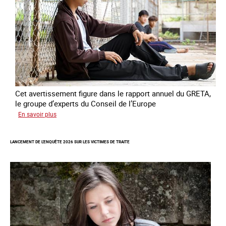
domestique
en
France
Cet avertissement figure dans le rapport annuel du GRETA,
le groupe d’experts du Conseil de l’Europe
sur
En savoir plus
Augmentation
des
LANCEMENT DE L'ENQUÊTE 2026 SUR LES VICTIMES DE TRAITE
cas
de
traite
à
des
fins
de
criminalité
forcée