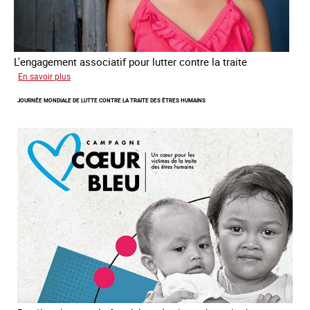
L'engagement associatif pour lutter contre la traite
sur
En savoir plus
L'exploitation
JOURNÉE MONDIALE DE LUTTE CONTRE LA TRAITE DES ÊTRES HUMAINS
des
enfants
en
Asie
du
sud
est