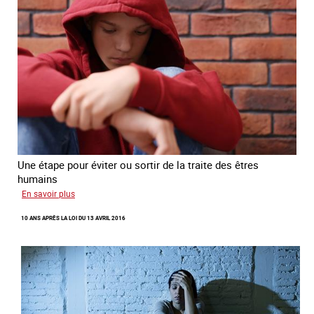
Une étape pour éviter ou sortir de la traite des êtres
humains
sur
En savoir plus
Recréer
10 ANS APRÈS LA LOI DU 13 AVRIL 2016
du
lien
avec
des
jeunes
en
errance