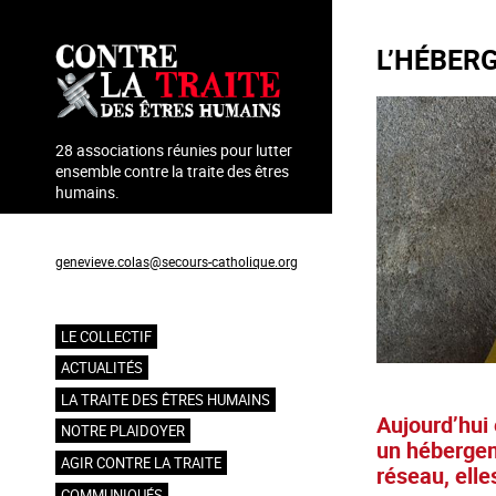
Aller
au
L’HÉBERG
contenu
principal
28 associations réunies pour lutter
ensemble contre la traite des êtres
humains.
Coordination : Geneviève Colas
genevieve.colas@secours-catholique.org
06 71 00 69 90
LE COLLECTIF
Navigation
ACTUALITÉS
principale
LA TRAITE DES ÊTRES HUMAINS
Aujourd’hui 
NOTRE PLAIDOYER
un hébergeme
AGIR CONTRE LA TRAITE
réseau, elle
COMMUNIQUÉS