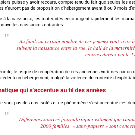
piers puisse y avoir recours, compte tenu du fait que seules les ass
es n’auront pas de proposition d’hébergement avant 8 ou 9 mois d’at
ite à la naissance, les maternités encouragent rapidement les maman
 nouvelles naissances entrantes.
Au final, un certain nombre de ces femmes vont vivre le
suivent la naissance entre la rue, le hall de la materni
courtes durées via le 1
riode, le risque de récupération de ces anciennes victimes par un ré
céder à un hébergement, malgré la violence du contexte d’exploitatio
atique qui s’accentue au fil des années
ne sont pas des cas isolés et ce phénomène s’est accentué ces der
Différentes sources journalistiques estiment que chaq
2000 familles « sans-papiers » sont conce