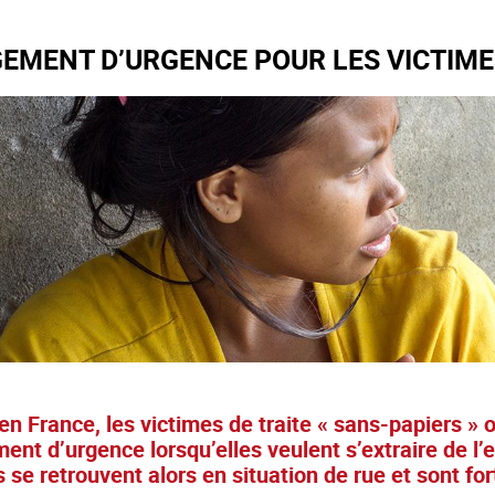
EMENT D’URGENCE POUR LES VICTIMES
en France, les victimes de traite « sans-papiers » o
nt d’urgence lorsqu’elles veulent s’extraire de l’
s se retrouvent alors en situation de rue et sont f