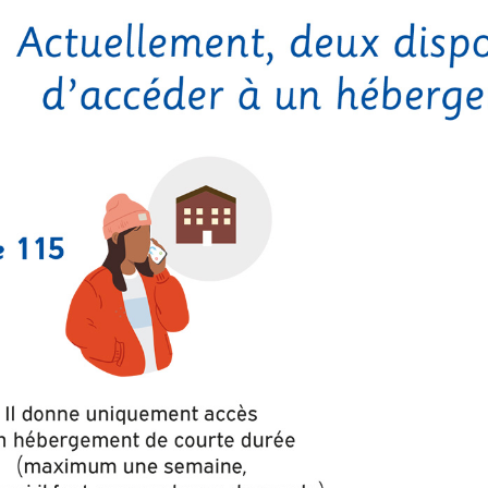
ploitation en marge des
Information aux personnes exilées.
#Invisibles
énements sportifs