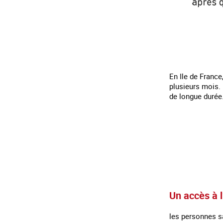
Traduction automatique à partir de la
version française
En Ile de France
plusieurs mois. 
de longue durée
Un accès à 
les personnes s