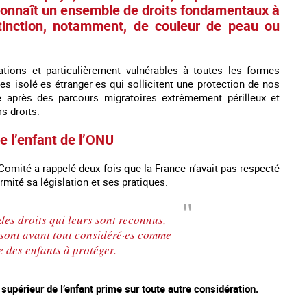
econnaît un ensemble de droits fondamentaux à
tinction, notamment, de couleur de peau ou
tions et particulièrement vulnérables à toutes les formes
es isolé·es étranger·es qui sollicitent une protection de nos
ance après des parcours migratoires extrêmement périlleux et
s droits.
e l’enfant de l’ONU
 Comité a rappelé deux fois que la France n’avait pas respecté
mité sa législation et ses pratiques.
es mineurs en France
#Devenir : l'accompagnement des mineurs
Les nouveaux
 des droits qui leurs sont reconnus,
victime de traite
s sont avant tout considéré·es comme
 des enfants à protéger.
 supérieur de l’enfant prime sur toute autre considération.