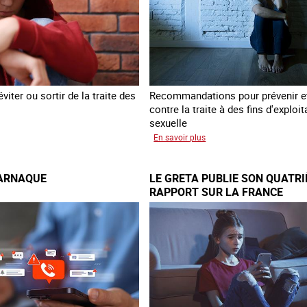
viter ou sortir de la traite des
Recommandations pour prévenir et
contre la traite à des fins d'exploit
sexuelle
éer
sur
En savoir plus
10
ans
’ARNAQUE
LE GRETA PUBLIE SON QUATR
après
RAPPORT SUR LA FRANCE
la
es
loi
du
nce
13
avril
2016