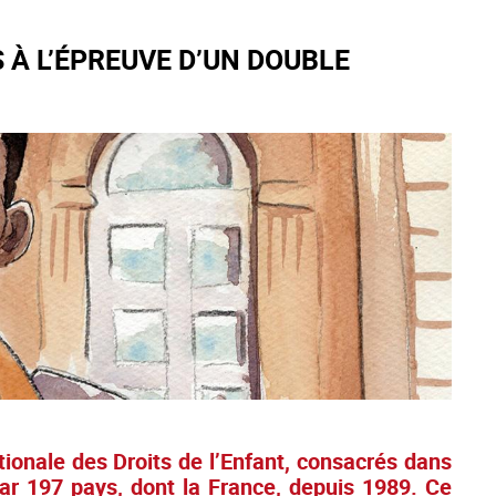
S À L’ÉPREUVE D’UN DOUBLE
ionale des Droits de l’Enfant, consacrés dans
par 197 pays, dont la France, depuis 1989. Ce