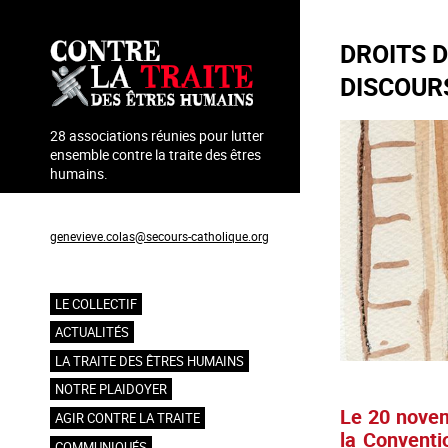
Aller
au
DROITS D
contenu
principal
DISCOUR
28 associations réunies pour lutter
ensemble contre la traite des êtres
humains.
Coordination : Geneviève Colas
genevieve.colas@secours-catholique.org
06 71 00 69 90
LE COLLECTIF
Navigation
ACTUALITÉS
principale
LA TRAITE DES ÊTRES HUMAINS
NOTRE PLAIDOYER
Le 20 novem
AGIR CONTRE LA TRAITE
la Conventi
COMMUNIQUÉS