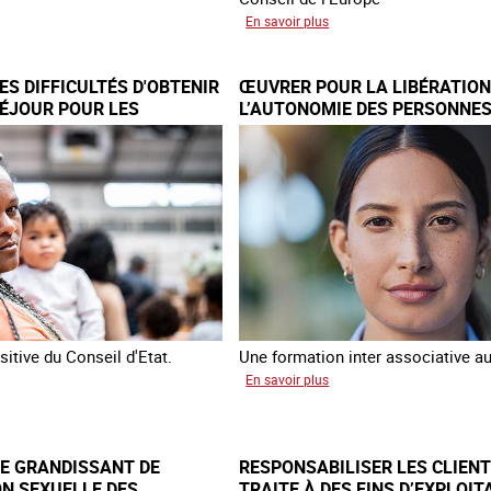
sur
En savoir plus
veaux
Augmentation
des
S DIFFICULTÉS D'OBTENIR
ŒUVRER POUR LA LIBÉRATION
cas
SÉJOUR POUR LES
L’AUTONOMIE DES PERSONNES
bat
de
TRAITE
DE TRAITE
re
traite
clavage
à
stique
des
fins
ce
de
criminalité
forcée
en
Europe
itive du Conseil d'Etat.
Une formation inter associative au
sur
En savoir plus
attre
Œuvrer
pour
cultés
la
E GRANDISSANT DE
RESPONSABILISER LES CLIENT
tenir
libération
ON SEXUELLE DES
TRAITE À DES FINS D’EXPLOIT
et