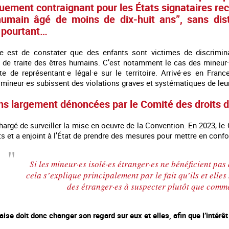
iquement contraignant pour les États signataires r
humain âgé de moins de dix-huit ans”, sans dis
t pourtant…
e est de constater que des enfants sont victimes de discrimina
et de traite des êtres humains. C’est notamment le cas des mineur·
aute de représentant·e légal·e sur le territoire. Arrivé·es en Fr
mineur·es subissent des violations graves et systématiques de leur
ons largement dénoncées par le Comité des droits d
hargé de surveiller la mise en oeuvre de la Convention. En 2023, le
et a enjoint à l’État de prendre des mesures pour mettre en confor
 en marge des
Information aux personnes exilées.
#Invisibles : Traite d
Si les mineur·es isolé·es étranger·es ne bénéficient pas
portifs
cela s’explique principalement par le fait qu’ils et elle
des étranger·es à suspecter plutôt que comme
aise doit donc changer son regard sur eux et elles, afin que l’intérêt