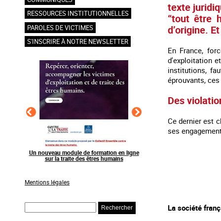
texte jurid
RESSOURCES INSTITUTIONNELLES
“tout être 
d’origine. E
PAROLES DE VICTIMES
S'INSCRIRE À NOTRE NEWSLETTER
En France, forc
d'exploitation 
institutions, f
éprouvants, ces 
Des violati
Ce dernier est c
ses engagements 
en ligne
Raising awareness on the sidelines of major
Agir contre l’exploitation
ns
sporting events
grands événements s
Mentions légales
Rechercher
La société franç