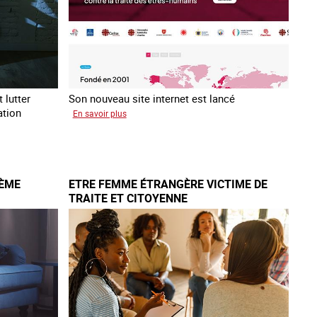
 lutter
Son nouveau site internet est lancé
ation
sur
En savoir plus
Le
réseau
mondial
contre
IÈME
ETRE FEMME ÉTRANGÈRE VICTIME DE
la
TRAITE ET CITOYENNE
traite
COATNET