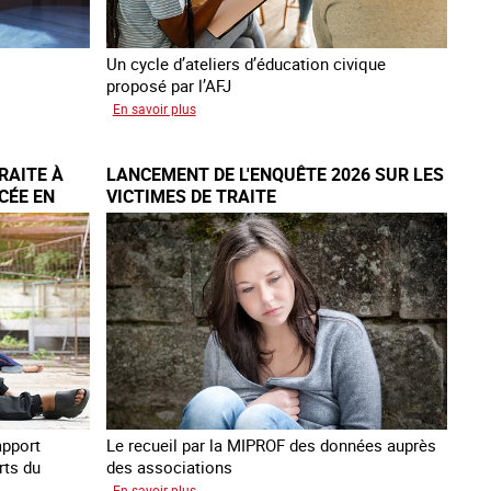
Un cycle d’ateliers d’éducation civique
proposé par l’AFJ
sur
En savoir plus
Etre
femme
RAITE À
LANCEMENT DE L'ENQUÊTE 2026 SUR LES
étrangère
CÉE EN
VICTIMES DE TRAITE
victime
de
traite
et
citoyenne
apport
Le recueil par la MIPROF des données auprès
rts du
des associations
sur
En savoir plus