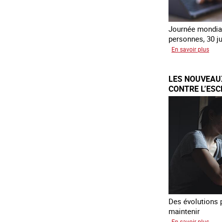
Journée mondial
personnes, 30 ju
sur
En savoir plus
Piég
par
LES NOUVEAU
l’ar
CONTRE L’ES
FRANCE
Des évolutions p
maintenir
sur
En savoir plus