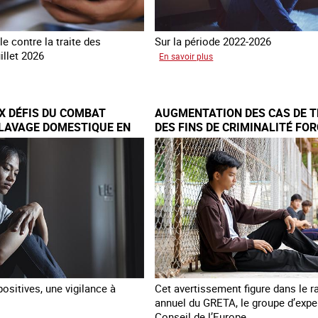
e contre la traite des
Sur la période 2022-2026
illet 2026
sur
En savoir plus
Le
és
GRETA
publie
X DÉFIS DU COMBAT
AUGMENTATION DES CAS DE T
naque
son
CLAVAGE DOMESTIQUE EN
DES FINS DE CRIMINALITÉ FOR
quatrième
EUROPE
rapport
sur
la
France
ositives, une vigilance à
Cet avertissement figure dans le r
annuel du GRETA, le groupe d’expe
Conseil de l’Europe