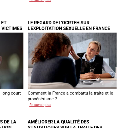
Lancement
de
l'enquête
 ET
LE REGARD DE L'OCRTEH SUR
2026
 VICTIMES
L'EXPLOITATION SEXUELLE EN FRANCE
sur
EN 2025
les
victimes
de
traite
 long court
Comment la France a combattu la traite et le
proxénétisme ?
sur
En savoir plus
Le
regard
S DE LA
AMÉLIORER LA QUALITÉ DES
de
ATION
STATISTIQUES SUR LA TRAITE DES
l'OCRTEH