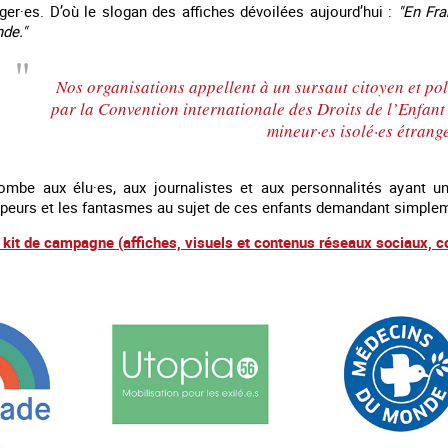
ger·es. D’où le slogan des affiches dévoilées aujourd’hui :
"En Fra
de."
Nos organisations appellent à un sursaut citoyen et poli
par la Convention internationale des Droits de l’Enfant 
mineur·es isolé·es étrange
combe aux élu·es, aux journalistes et aux personnalités ayant un
peurs et les fantasmes au sujet de ces enfants demandant simplem
e kit de campagne (affiches, visuels et contenus réseaux sociaux, 