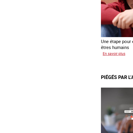
Une étape pour é
êtres humains
sur
En savoir plus
Recr
du
lien
PIÉGÉS PAR L
avec
des
jeun
en
erra