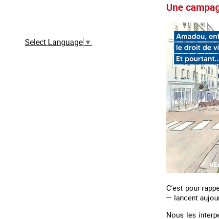
Une campagne
Traduction automatique à partir de la
version française
Select Language
▼
C’est pour rapp
— lancent aujou
Nous les interpe