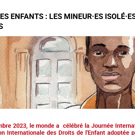
ES ENFANTS : LES MINEUR·ES ISOLÉ·E
S
bre 2023, le monde a célébré la Journée Internat
on Internationale des Droits de l'Enfant adoptée 